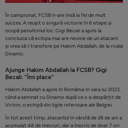
Natație
În campionat, FCSB n-are însă la fel de mult
Formula 1
succes. A reușit o singură victorie în 6 etape și
Gimnastică
ocupă penultimul loc. Gigi Becali a ajuns la
Auto
concluzia că echipa mai are nevoie de un atacant
și vrea să-l transfere pe Hakim Abdallah, de la rivala
Rugby
Dinamo.
Ciclism
Ajunge Hakim Abdallah la FCSB? Gigi
Alte sporturi
Becali: ”Îmi place”
JO 2024
Hakim Abdallah a ajuns în România în vara lui 2023,
JO 2026
când a semnat cu Dinamo după ce s-a despărțit de
Virton, o echipă din ligile inferioare ale Belgiei.
În tot acest timp, atacantul în vârstă de 26 de ani a
acumulat 48 de meciuri, dar a înscris de doar 7 ori