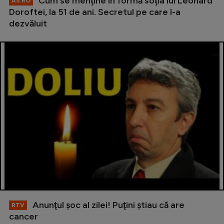
Cum se menţine în formă soţia lui Leonard
AS.RO
Doroftei, la 51 de ani. Secretul pe care l-a
dezvăluit
Anunţul şoc al zilei! Puţini ştiau că are
RTV
cancer