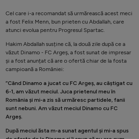
Cel care i-a recomandat să urmărească acest meci
a fost Felix Menn, bun prieten cu Abdallah, care
atunci evolua pentru Progresul Spartac.
Hakim Abdallah susține că, la două zile după ce a
văzut Dinamo - FC Argeș, a fost sunat de impresar
și a fost anunțat că are o ofertă chiar de la fosta
campioană a României:
”Când Dinamo a jucat cu FC Argeş, au câştigat cu
6-1, am văzut meciul. Juca prietenul meu în
România şi mi-a zis să urmăresc partidele, fanii
sunt nebuni. Am văzut meciul Dinamo cu FC
Argeş.
După meciul ăsta m-a sunat agentul şi mi-a spus
de oferta de la Dinamo şi îi spun că nu are cum