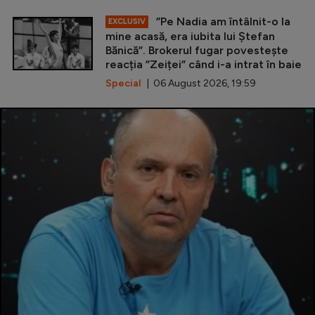
”Pe Nadia am întâlnit-o la
EXCLUSIV
mine acasă, era iubita lui Ștefan
Bănică”. Brokerul fugar povestește
reacția ”Zeiței” când i-a intrat în baie
Special
| 06 August 2026, 19:59