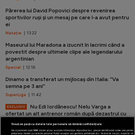
Părerea lui David Popovici despre revenirea
sportivilor ruși și un mesaj pe care l-a avut pentru
ei
Natație
| 13:22
Maseurul lui Maradona a izucnit în lacrimi când a
povestit despre ultimele clipe ale legendarului
argentinian
Special
| 12:16
Dinamo a transferat un mijlocaș din Italia: ”Va
semna pe 3 ani”
SuperLiga
| 11:42
Nu Edi Iordănescu! Nelu Varga a
EXCLUSIV
ofertat un alt antrenor român după dezastrul cu
Tromso
Nouă ne pasă ca datele tale personale să rămână confidențiale
Conference League
| 10:19
Noi și partenerii noștri
1019
stocăm și/sau accesăm informații pe dispozitivul dvs., precum identificatorii cookie unici pentru
prelucrarea datelor cu caracter personal. Puteți accepta sau gestiona preferințele dvs. făcând clic mai jos, respectiv vă