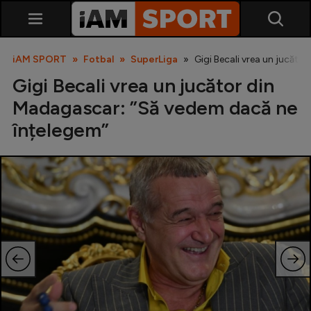
iAM SPORT
Fotbal
SuperLiga
Gigi Becali vrea un jucăt
Gigi Becali vrea un jucător din
Madagascar: ”Să vedem dacă ne
înțelegem”
SuperLiga
Liga 2
Cupa României
Echipa Națională
U21
Fotbal feminin