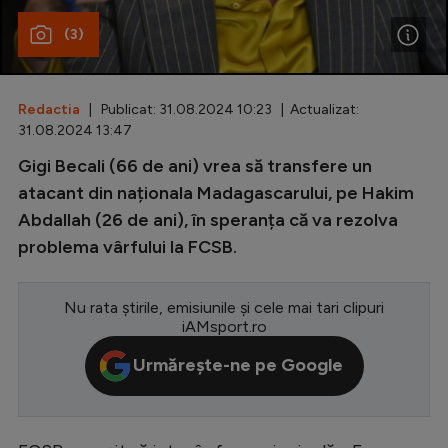
(3)
Special
Diverse
Inedit
Redactia
| Publicat: 31.08.2024 10:23 | Actualizat:
31.08.2024 13:47
Clasamente
Gigi Becali (66 de ani) vrea să transfere un
atacant din naționala Madagascarului, pe Hakim
Abdallah (26 de ani), în speranța că va rezolva
problema vârfului la FCSB.
Champions League
Europa League
Nu rata știrile, emisiunile și cele mai tari clipuri
iAMsport.ro
Conference League
Urmărește-ne pe Google
CM 2026
Premier League
LaLiga