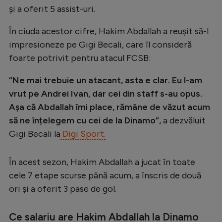
Intră în cont
și a oferit 5 assist-uri.
Creează cont
În ciuda acestor cifre, Hakim Abdallah a reușit să-l
impresioneze pe Gigi Becali, care îl consideră
foarte potrivit pentru atacul FCSB:
”Ne mai trebuie un atacant, asta e clar. Eu l-am
vrut pe Andrei Ivan, dar cei din staff s-au opus.
Așa că Abdallah îmi place, rămâne de văzut acum
să ne înțelegem cu cei de la Dinamo”,
a dezvăluit
Gigi Becali la
Digi Sport.
În acest sezon, Hakim Abdallah a jucat în toate
cele 7 etape scurse până acum, a înscris de două
ori și a oferit 3 pase de gol.
Ce salariu are Hakim Abdallah la Dinamo