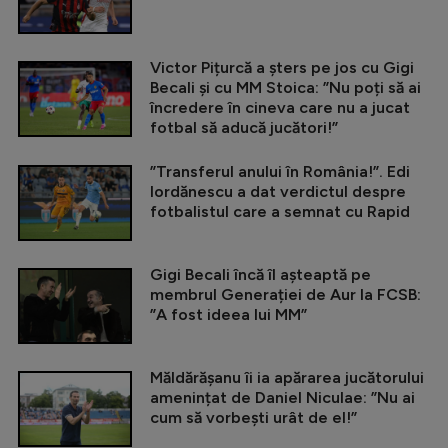
Victor Pițurcă a șters pe jos cu Gigi
Becali și cu MM Stoica: ”Nu poți să ai
încredere în cineva care nu a jucat
fotbal să aducă jucători!”
”Transferul anului în România!”. Edi
Iordănescu a dat verdictul despre
fotbalistul care a semnat cu Rapid
Gigi Becali încă îl așteaptă pe
membrul Generației de Aur la FCSB:
”A fost ideea lui MM”
Măldărășanu îi ia apărarea jucătorului
amenințat de Daniel Niculae: ”Nu ai
cum să vorbești urât de el!”