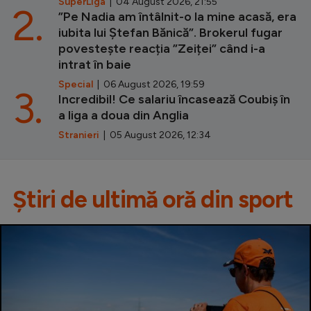
SuperLiga
| 04 August 2026, 21:55
2.
”Pe Nadia am întâlnit-o la mine acasă, era
iubita lui Ștefan Bănică”. Brokerul fugar
povestește reacția ”Zeiței” când i-a
intrat în baie
Special
| 06 August 2026, 19:59
3.
Incredibil! Ce salariu încasează Coubiș în
a liga a doua din Anglia
Stranieri
| 05 August 2026, 12:34
Știri de ultimă oră din sport