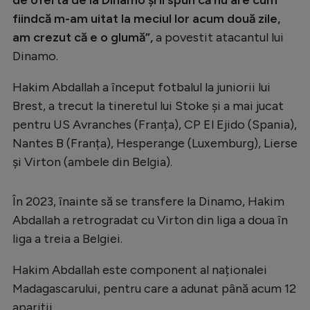
fiindcă m-am uitat la meciul lor acum două zile,
am crezut că e o glumă”,
a povestit atacantul lui
Dinamo.
Hakim Abdallah a început fotbalul la juniorii lui
Brest, a trecut la tineretul lui Stoke și a mai jucat
pentru US Avranches (Franța), CP El Ejido (Spania),
Nantes B (Franța), Hesperange (Luxemburg), Lierse
și Virton (ambele din Belgia).
În 2023, înainte să se transfere la Dinamo, Hakim
Abdallah a retrogradat cu Virton din liga a doua în
liga a treia a Belgiei.
Hakim Abdallah este component al naționalei
Madagascarului, pentru care a adunat până acum 12
apariții.