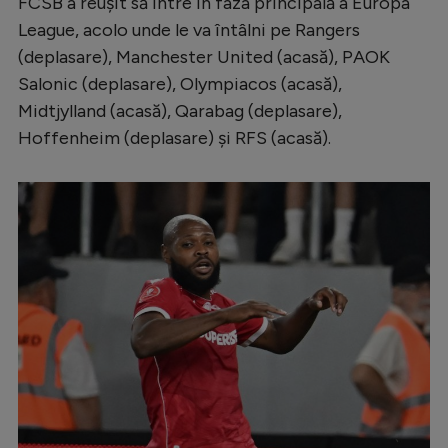
FCSB a reușit să intre în faza principală a Europa
Serie A
League, acolo unde le va întâlni pe Rangers
(deplasare), Manchester United (acasă), PAOK
Bundesliga
Salonic (deplasare), Olympiacos (acasă),
Ligue 1
Midtjylland (acasă), Qarabag (deplasare),
Hoffenheim (deplasare) și RFS (acasă).
Campionate
Starurile fotbalului
EURO 2024
Stranieri
Clasamente
Tenis
Handbal