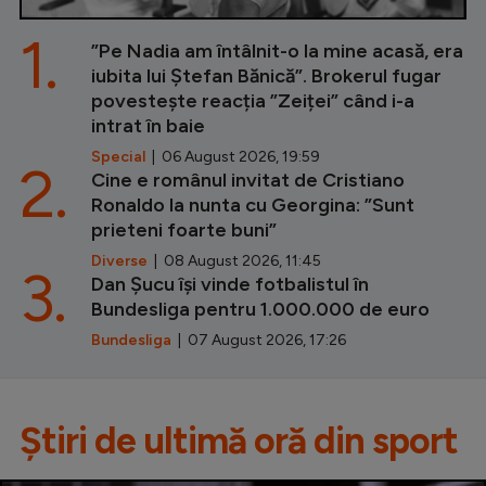
1.
”Pe Nadia am întâlnit-o la mine acasă, era
iubita lui Ștefan Bănică”. Brokerul fugar
povestește reacția ”Zeiței” când i-a
intrat în baie
Special
| 06 August 2026, 19:59
2.
Cine e românul invitat de Cristiano
Ronaldo la nunta cu Georgina: ”Sunt
prieteni foarte buni”
Diverse
| 08 August 2026, 11:45
3.
Dan Șucu își vinde fotbalistul în
Bundesliga pentru 1.000.000 de euro
Bundesliga
| 07 August 2026, 17:26
Știri de ultimă oră din sport