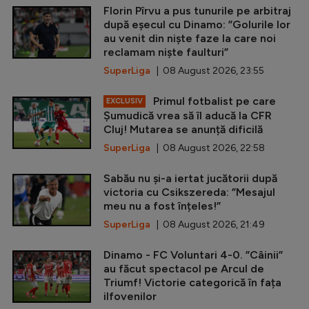
Florin Pîrvu a pus tunurile pe arbitraj
după eșecul cu Dinamo: ”Golurile lor
au venit din niște faze la care noi
reclamam niște faulturi”
SuperLiga
| 08 August 2026, 23:55
Primul fotbalist pe care
EXCLUSIV
Șumudică vrea să îl aducă la CFR
Cluj! Mutarea se anunță dificilă
SuperLiga
| 08 August 2026, 22:58
Sabău nu și-a iertat jucătorii după
victoria cu Csikszereda: ”Mesajul
meu nu a fost înțeles!”
SuperLiga
| 08 August 2026, 21:49
Dinamo - FC Voluntari 4-0. ”Câinii”
au făcut spectacol pe Arcul de
Triumf! Victorie categorică în fața
ilfovenilor