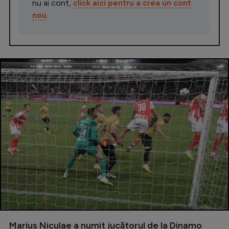
nu ai cont,
click aici pentru a crea un cont
nou
.
Marius Niculae a numit jucătorul de la Dinamo