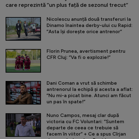
care reprezintă ”un plus față de sezonul trecut”
Nicolescu anunță două transferuri la
Dinamo înaintea derby-ului cu Rapid:
”Asta își dorește orice antrenor”
Florin Prunea, avertisment pentru
CFR Cluj: ”Va fi o explozie!”
Dani Coman a vrut să schimbe
antrenorul la echipă și acesta a aflat:
”Nu mi-a picat bine. Atunci am făcut
un pas în spate!”
Nuno Campos, mesaj clar după
victoria cu FC Voluntari: ”Suntem
departe de ceea ce trebuie să
facem în viitor” + Ce a spus Cîrjan