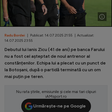
Special
Diverse
Inedit
Radu Bordei
| Publicat: 14.07.2025 21:55 | Actualizat:
Clasamente
14.07.2025 23:55
Debutul lui Ianis Zicu (41 de ani) pe banca Farului
nu a fost cel așteptat de noul antrenor al
constănțenilor. Echipa lui a plecat cu un punct de
Champions League
la Botoșani, după o partidă terminată cu un om
Europa League
mai puțin pe teren.
Conference League
CM 2026
Nu rata știrile, emisiunile și cele mai tari clipuri
iAMsport.ro
Premier League
Urmărește-ne pe Google
LaLiga