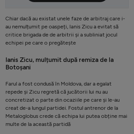
Serie A
Chiar dacă au existat unele faze de arbitraj care i-
Bundesliga
au nemulțumit pe oaspeți, Ianis Zicu a evitat să
Ligue 1
critice brigada de de arbitrii și a subliniat jocul
Campionate
echipei pe care o pregătește
Starurile fotbalului
Ianis Zicu, mulțumit după remiza de la
EURO 2024
Botoșani
Stranieri
Farul a fost condusă în Moldova, dar a egalat
Clasamente
repede și Zicu regretă că jucătorii lui nu au
concretizat o parte din ocaziile pe care și le-au
creat de-a lungul partidei. Fostul antrenor de la
Metaloglobus crede că echipa lui putea obține mai
Tenis
multe de la această partidă
Handbal