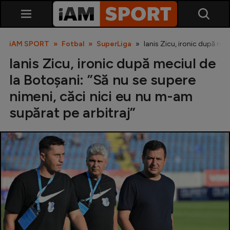
iAM SPORT
Fotbal
SuperLiga
Ianis Zicu, ironic după mec
Ianis Zicu, ironic după meciul de
la Botoșani: ”Să nu se supere
nimeni, căci nici eu nu m-am
supărat pe arbitraj”
SuperLiga
Liga 2
Cupa României
Echipa Națională
U21
Fotbal feminin