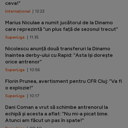
ceva!”
Internațional
| 12:22
Marius Niculae a numit jucătorul de la Dinamo
care reprezintă ”un plus față de sezonul trecut”
SuperLiga
| 11:35
Nicolescu anunță două transferuri la Dinamo
înaintea derby-ului cu Rapid: ”Asta își dorește
orice antrenor”
SuperLiga
| 10:56
Florin Prunea, avertisment pentru CFR Cluj: ”Va fi
o explozie!”
SuperLiga
| 10:17
Dani Coman a vrut să schimbe antrenorul la
echipă și acesta a aflat: ”Nu mi-a picat bine.
Atunci am făcut un pas în spate!”