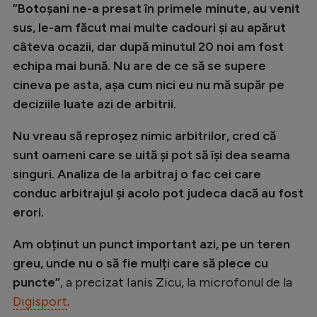
”Botoșani ne-a presat în primele minute, au venit
Natație
sus, le-am făcut mai multe cadouri și au apărut
Formula 1
câteva ocazii, dar după minutul 20 noi am fost
echipa mai bună. Nu are de ce să se supere
Gimnastică
cineva pe asta, așa cum nici eu nu mă supăr pe
Auto
deciziile luate azi de arbitrii.
Rugby
Nu vreau să reproșez nimic arbitrilor, cred că
Ciclism
sunt oameni care se uită și pot să își dea seama
Alte sporturi
singuri. Analiza de la arbitraj o fac cei care
conduc arbitrajul și acolo pot judeca dacă au fost
JO 2024
erori.
JO 2026
Am obținut un punct important azi, pe un teren
greu, unde nu o să fie mulți care să plece cu
puncte”
, a precizat Ianis Zicu, la microfonul de la
Digisport
.