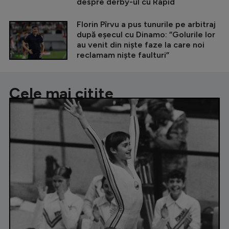
despre derby-ul cu Rapid
Florin Pîrvu a pus tunurile pe arbitraj
după eșecul cu Dinamo: ”Golurile lor
au venit din niște faze la care noi
reclamam niște faulturi”
Cele mai citite