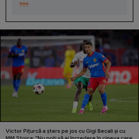
nou
.
Victor Pițurcă a șters pe jos cu Gigi Becali și cu
MM Stoica: ”Nu poți să ai încredere în cineva care