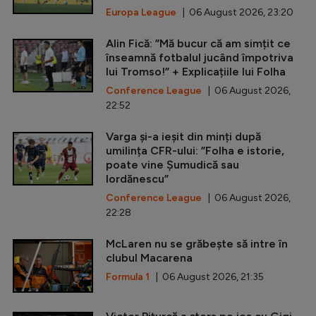
Europa League
| 06 August 2026, 23:20
Alin Fică: ”Mă bucur că am simțit ce
înseamnă fotbalul jucând împotriva
lui Tromso!” + Explicațiile lui Folha
Conference League
| 06 August 2026,
22:52
Varga și-a ieșit din minți după
umilința CFR-ului: ”Folha e istorie,
poate vine Șumudică sau
Iordănescu”
Conference League
| 06 August 2026,
22:28
McLaren nu se grăbește să intre în
clubul Macarena
Formula 1
| 06 August 2026, 21:35