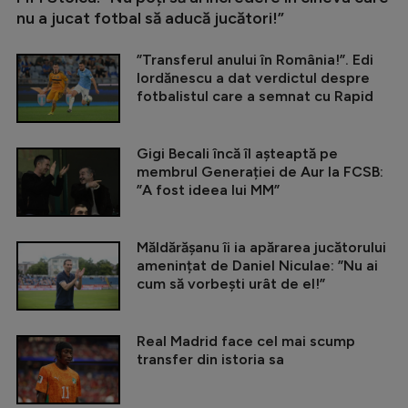
nu a jucat fotbal să aducă jucători!”
”Transferul anului în România!”. Edi
Iordănescu a dat verdictul despre
fotbalistul care a semnat cu Rapid
Gigi Becali încă îl așteaptă pe
membrul Generației de Aur la FCSB:
”A fost ideea lui MM”
Măldărășanu îi ia apărarea jucătorului
amenințat de Daniel Niculae: ”Nu ai
cum să vorbești urât de el!”
Real Madrid face cel mai scump
transfer din istoria sa