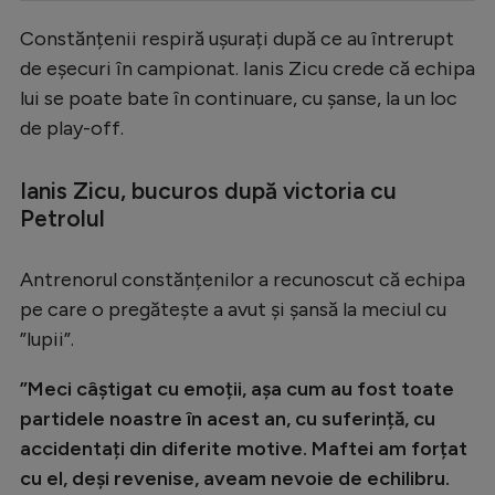
Serie A
Constănțenii respiră ușurați după ce au întrerupt
de eșecuri în campionat. Ianis Zicu crede că echipa
Bundesliga
lui se poate bate în continuare, cu șanse, la un loc
Ligue 1
de play-off.
Campionate
Ianis Zicu, bucuros după victoria cu
Starurile fotbalului
Petrolul
EURO 2024
Stranieri
Antrenorul constănțenilor a recunoscut că echipa
pe care o pregătește a avut și șansă la meciul cu
Clasamente
”lupii”.
”Meci câștigat cu emoții, așa cum au fost toate
partidele noastre în acest an, cu suferință, cu
Tenis
accidentați din diferite motive. Maftei am forțat
Handbal
cu el, deși revenise, aveam nevoie de echilibru.