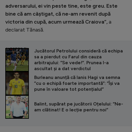
adversarului, ei vin peste tine, este greu. Este
bine că am câștigat, că ne-am revenit după
victoria din cupă, acum urmează Craiova”,
a
declarat Tănasă.
CITEȘTE ȘI
Jucătorul Petrolului consideră că echipa
sa a pierdut cu Farul din cauza
arbitrajului: ”Se vede!”. Prunea l-a
ascultat și a dat verdictul
Burleanu anunță că Ianis Hagi va semna
”cu o echipă foarte importantă”: ”Își va
pune în valoare tot potențialul”
Balint, supărat pe jucătorii Oțelului: ”Ne-
am clătinat! E o lecție pentru noi”