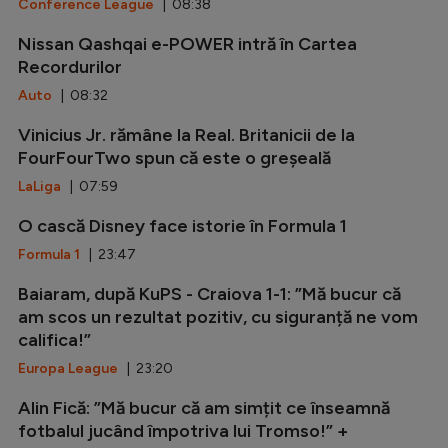
Conference League
| 08:38
Nissan Qashqai e-POWER intră în Cartea
Recordurilor
Auto
| 08:32
Vinicius Jr. rămâne la Real. Britanicii de la
FourFourTwo spun că este o greșeală
LaLiga
| 07:59
O cască Disney face istorie în Formula 1
Formula 1
| 23:47
Baiaram, după KuPS - Craiova 1-1: ”Mă bucur că
am scos un rezultat pozitiv, cu siguranță ne vom
califica!”
Europa League
| 23:20
Alin Fică: ”Mă bucur că am simțit ce înseamnă
fotbalul jucând împotriva lui Tromso!” +