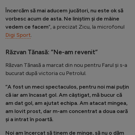
Intră în cont
Încercăm să mai aducem jucători, nu este ok să
Creează cont
vorbesc acum de asta. Ne liniștim și de mâine
vedem ce facem
”, a precizat Zicu, la microfonul
Digi Sport
.
Răzvan Tănasă: ”Ne-am revenit”
Răzvan Tănasă a marcat din nou pentru Farul și s-a
bucurat după victoria cu Petrolul.
”A fost un meci spectaculos, pentru noi mai puțin
că iar am încasat gol. Am câștigat, mă bucur că
am dat gol, am ajutat echipa. Am atacat mingea,
am lovit prost, dar m-am concentrat a doua oară
și a intrat în poartă.
Noi am încercat să ținem de minge, să nu o dăm