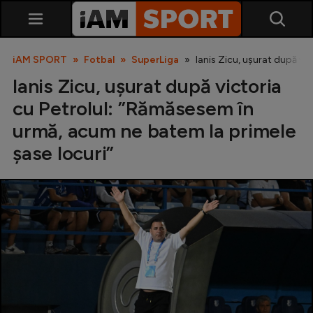
iAM SPORT
Fotbal
SuperLiga
Ianis Zicu, ușurat după vi
Ianis Zicu, ușurat după victoria
cu Petrolul: ”Rămăsesem în
urmă, acum ne batem la primele
șase locuri”
SuperLiga
Liga 2
Cupa României
Echipa Națională
U21
Fotbal feminin