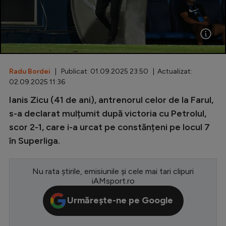
Special
Diverse
Inedit
Radu Bordei
| Publicat: 01.09.2025 23:50 | Actualizat:
Clasamente
02.09.2025 11:36
Ianis Zicu (41 de ani), antrenorul celor de la Farul,
s-a declarat mulțumit după victoria cu Petrolul,
scor 2-1, care i-a urcat pe constănțeni pe locul 7
Champions League
în Superliga.
Europa League
Conference League
Nu rata știrile, emisiunile și cele mai tari clipuri
iAMsport.ro
CM 2026
Urmărește-ne pe Google
Premier League
LaLiga