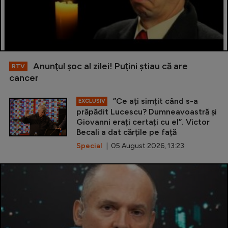
Anunţul şoc al zilei! Puţini ştiau că are
RTV
cancer
”Ce ați simțit când s-a
EXCLUSIV
prăpădit Lucescu? Dumneavoastră și
Giovanni erați certați cu el”. Victor
Becali a dat cărțile pe față
Special
| 05 August 2026, 13:23