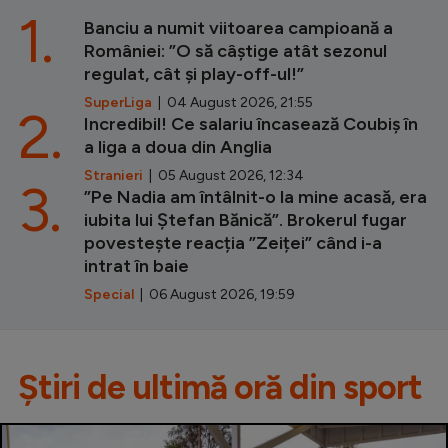
1.
Banciu a numit viitoarea campioană a
României: ”O să câștige atât sezonul
regulat, cât și play-off-ul!”
SuperLiga
| 04 August 2026, 21:55
2.
Incredibil! Ce salariu încasează Coubiș în
a liga a doua din Anglia
Stranieri
| 05 August 2026, 12:34
3.
”Pe Nadia am întâlnit-o la mine acasă, era
iubita lui Ștefan Bănică”. Brokerul fugar
povestește reacția ”Zeiței” când i-a
intrat în baie
Special
| 06 August 2026, 19:59
Știri de ultimă oră din sport