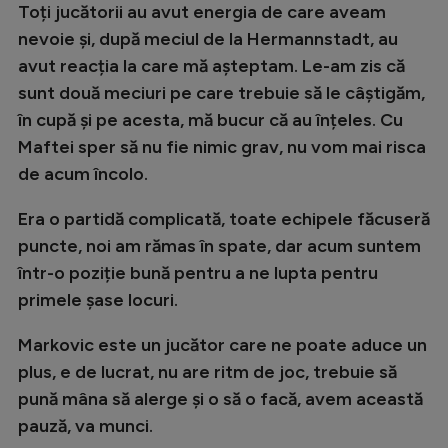
Toți jucătorii au avut energia de care aveam
Natație
nevoie și, după meciul de la Hermannstadt, au
Formula 1
avut reacția la care mă așteptam. Le-am zis că
sunt două meciuri pe care trebuie să le câștigăm,
Gimnastică
în cupă și pe acesta, mă bucur că au înțeles. Cu
Auto
Maftei sper să nu fie nimic grav, nu vom mai risca
Rugby
de acum încolo.
Ciclism
Era o partidă complicată, toate echipele făcuseră
Alte sporturi
puncte, noi am rămas în spate, dar acum suntem
într-o poziție bună pentru a ne lupta pentru
JO 2024
primele șase locuri.
JO 2026
Markovic este un jucător care ne poate aduce un
plus, e de lucrat, nu are ritm de joc, trebuie să
pună mâna să alerge și o să o facă, avem această
pauză, va munci.