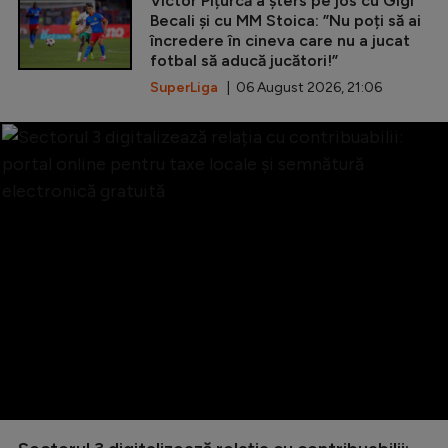
Victor Pițurcă a șters pe jos cu Gigi
Becali și cu MM Stoica: ”Nu poți să ai
încredere în cineva care nu a jucat
fotbal să aducă jucători!”
SuperLiga
| 06 August 2026, 21:06