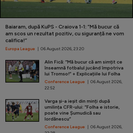
Baiaram, după KuPS - Craiova 1-1: ”Mă bucur că
am scos un rezultat pozitiv, cu siguranță ne vom
califica!”
Europa League
| 06 August 2026, 23:20
Alin Fică: ”Mă bucur că am simțit ce
înseamnă fotbalul jucând împotriva
lui Tromso!” + Explicațiile lui Folha
Conference League
| 06 August 2026,
22:52
Varga și-a ieșit din minți după
umilința CFR-ului: ”Folha e istorie,
poate vine Șumudică sau
Iordănescu”
Conference League
| 06 August 2026,