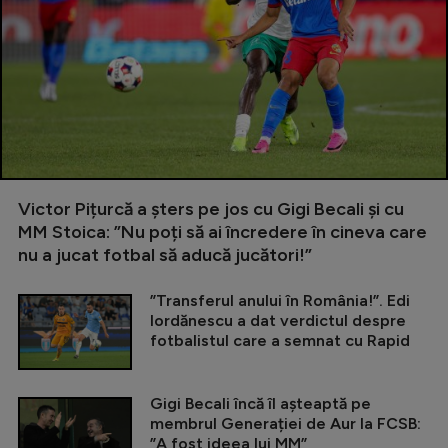
Victor Pițurcă a șters pe jos cu Gigi Becali și cu
MM Stoica: ”Nu poți să ai încredere în cineva care
nu a jucat fotbal să aducă jucători!”
”Transferul anului în România!”. Edi
Iordănescu a dat verdictul despre
fotbalistul care a semnat cu Rapid
Gigi Becali încă îl așteaptă pe
membrul Generației de Aur la FCSB:
”A fost ideea lui MM”