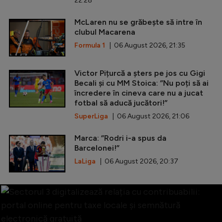
22:28
McLaren nu se grăbește să intre în
clubul Macarena
Formula 1
| 06 August 2026, 21:35
Victor Pițurcă a șters pe jos cu Gigi
Becali și cu MM Stoica: ”Nu poți să ai
încredere în cineva care nu a jucat
fotbal să aducă jucători!”
SuperLiga
| 06 August 2026, 21:06
Marca: ”Rodri i-a spus da
Barcelonei!”
LaLiga
| 06 August 2026, 20:37