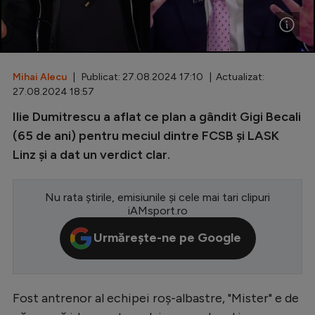
Special
Diverse
Inedit
Mihai Alecu
| Publicat: 27.08.2024 17:10 | Actualizat:
27.08.2024 18:57
Clasamente
Ilie Dumitrescu a aflat ce plan a gândit Gigi Becali
(65 de ani) pentru meciul dintre FCSB și LASK
Linz și a dat un verdict clar.
Champions League
Nu rata știrile, emisiunile și cele mai tari clipuri
Europa League
iAMsport.ro
Conference League
Urmărește-ne pe Google
CM 2026
Premier League
Fost antrenor al echipei roș-albastre, "Mister" e de
LaLiga