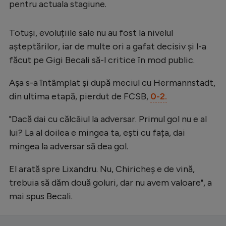
Intră în cont
pentru actuala stagiune.
Creează cont
Totuși, evoluțiile sale nu au fost la nivelul
așteptărilor, iar de multe ori a gafat decisiv și l-a
făcut pe Gigi Becali să-l critice în mod public.
Așa s-a întâmplat și după meciul cu Hermannstadt,
din ultima etapă, pierdut de FCSB,
0-2.
"Dacă dai cu călcâiul la adversar. Primul gol nu e al
lui? La al doilea e mingea ta, ești cu fața, dai
mingea la adversar să dea gol.
El arată spre Lixandru. Nu, Chiricheș e de vină,
trebuia să dăm două goluri, dar nu avem valoare", a
mai spus Becali.