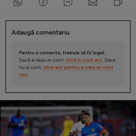
Adaugă comentariu
Pentru a comenta, trebuie să fii logat.
Dacă ai deja un cont,
intră în cont aici
. Daca
nu ai cont,
click aici pentru a crea un cont
nou
.