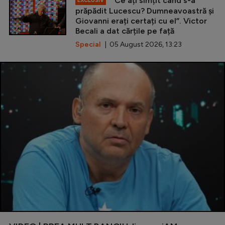
”Ce ați simțit când s-a
EXCLUSIV
prăpădit Lucescu? Dumneavoastră și
Giovanni erați certați cu el”. Victor
Becali a dat cărțile pe față
Special
| 05 August 2026, 13:23