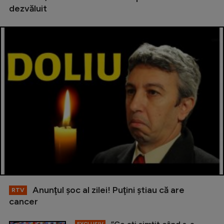
dezvăluit
Anunţul şoc al zilei! Puţini ştiau că are
RTV
cancer