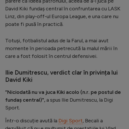
părere că ideea patronului, aceea de a-l juca pe
Serie A
David Kiki fundaș central în confruntarea cu LASK
Linz, din play-off-ul Europa League, e una care nu
Bundesliga
poate fi pusă în practică.
Ligue 1
Campionate
Totuși, fotbalistul adus de la Farul, a mai avut
momente în perioada petrecută la malul mării în
Starurile fotbalului
care a fost folosit în centrul defensivei.
EURO 2024
Ilie Dumitrescu, verdict clar în privința lui
Stranieri
David Kiki
Clasamente
”Niciodată nu va juca Kiki acolo (n.r. pe postul de
fundaș central)",
a spus Ilie Dumitrescu, la Digi
Sport.
Tenis
Într-o discuție avută la
Digi Sport
, Becali a
Handbal
dezvăluit că nu e mulțumit de prestațiile lui Vlad