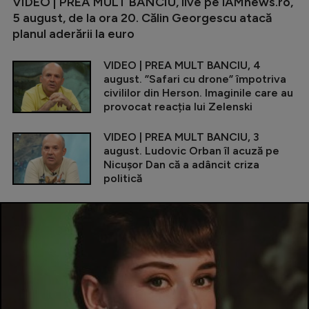
VIDEO | PREA MULT BANCIU, live pe iAMnews.ro,
5 august, de la ora 20. Călin Georgescu atacă
planul aderării la euro
VIDEO | PREA MULT BANCIU, 4
august. ”Safari cu drone” împotriva
civililor din Herson. Imaginile care au
provocat reacția lui Zelenski
VIDEO | PREA MULT BANCIU, 3
august. Ludovic Orban îl acuză pe
Nicușor Dan că a adâncit criza
politică