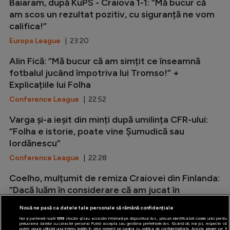
Baiaram, după KuPS - Craiova 1-1: ”Mă bucur că
am scos un rezultat pozitiv, cu siguranță ne vom
califica!”
Europa League
| 23:20
Alin Fică: ”Mă bucur că am simțit ce înseamnă
fotbalul jucând împotriva lui Tromso!” +
Explicațiile lui Folha
Conference League
| 22:52
Varga și-a ieșit din minți după umilința CFR-ului:
”Folha e istorie, poate vine Șumudică sau
Iordănescu”
Conference League
| 22:28
Coelho, mulțumit de remiza Craiovei din Finlanda:
”Dacă luăm în considerare că am jucat în
deplasare și pe un teren...
Nouă ne pasă ca datele tale personale să rămână confidențiale
Europa League
| 22:04
Noi și partenerii noștri
1019
stocăm și/sau accesăm informații pe dispozitivul dvs., precum identificatorii cookie unici pentru
prelucrarea datelor cu caracter personal. Puteți accepta sau gestiona preferințele dvs. făcând clic mai jos, respectiv vă
puteți opune utilizării unui interes legitim în orice moment pe pagina cu politica de confidențialitate. Aceste alegeri vor fi