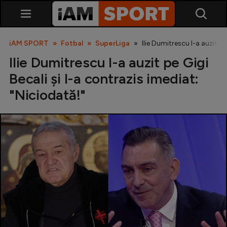
iAM SPORT
Fotbal
SuperLiga
Ilie Dumitrescu l-a auzit pe
Ilie Dumitrescu l-a auzit pe Gigi
Becali și l-a contrazis imediat:
"Niciodată!"
SuperLiga
Liga 2
Cupa României
Echipa Națională
U21
Fotbal feminin