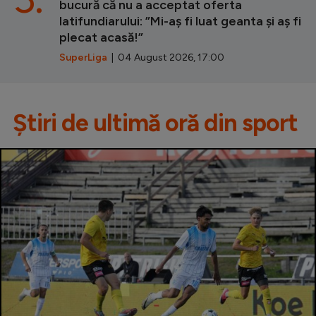
bucură că nu a acceptat oferta
latifundiarului: ”Mi-aș fi luat geanta și aș fi
plecat acasă!”
SuperLiga
| 04 August 2026, 17:00
Știri de ultimă oră din sport