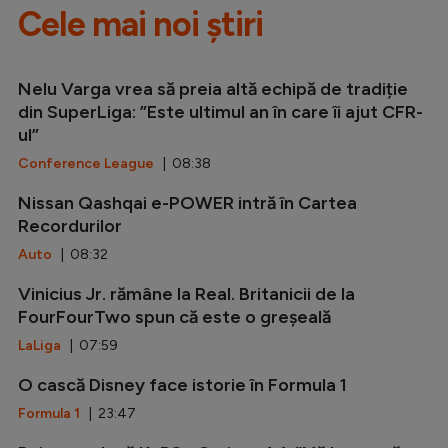
Cele mai noi știri
Nelu Varga vrea să preia altă echipă de tradiție
din SuperLiga: ”Este ultimul an în care îi ajut CFR-
ul”
Conference League
| 08:38
Nissan Qashqai e-POWER intră în Cartea
Recordurilor
Auto
| 08:32
Vinicius Jr. rămâne la Real. Britanicii de la
FourFourTwo spun că este o greșeală
LaLiga
| 07:59
O cască Disney face istorie în Formula 1
Formula 1
| 23:47