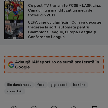
CITEȘTE ȘI
Ce post TV transmite FCSB - LASK Linz.
Canalul nu a mai difuzat un meci de
fotbal din 2013
UEFA vine cu clarificări. Cum va decurge
tragerea la sorți automată pentru
Champions League, Europa League și
Conference League
Adaugă iAMsport.ro ca sursă preferată în
Google
ilie dumitrescu
fcsb
gigi becali
lask linz
david kiki