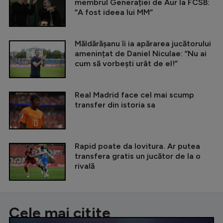
membrul Generației de Aur la FCSB:
”A fost ideea lui MM”
Măldărășanu îi ia apărarea jucătorului
amenințat de Daniel Niculae: ”Nu ai
cum să vorbești urât de el!”
Real Madrid face cel mai scump
transfer din istoria sa
Rapid poate da lovitura. Ar putea
transfera gratis un jucător de la o
rivală
Cele mai citite