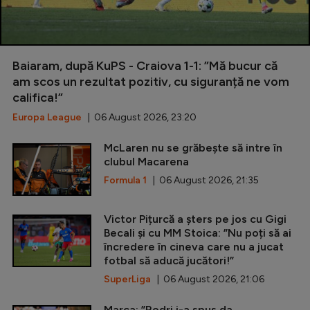
Baiaram, după KuPS - Craiova 1-1: ”Mă bucur că
am scos un rezultat pozitiv, cu siguranță ne vom
califica!”
Europa League
| 06 August 2026, 23:20
McLaren nu se grăbește să intre în
clubul Macarena
Formula 1
| 06 August 2026, 21:35
Victor Pițurcă a șters pe jos cu Gigi
Becali și cu MM Stoica: ”Nu poți să ai
încredere în cineva care nu a jucat
fotbal să aducă jucători!”
SuperLiga
| 06 August 2026, 21:06
Marca: ”Rodri i-a spus da