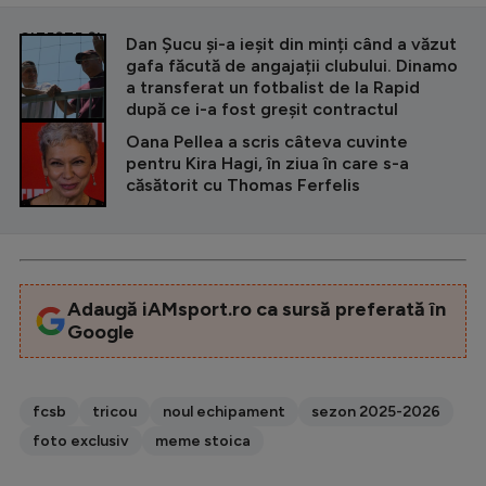
CITEȘTE ȘI
Dan Șucu și-a ieșit din minți când a văzut
gafa făcută de angajații clubului. Dinamo
a transferat un fotbalist de la Rapid
după ce i-a fost greșit contractul
Oana Pellea a scris câteva cuvinte
pentru Kira Hagi, în ziua în care s-a
căsătorit cu Thomas Ferfelis
Adaugă iAMsport.ro ca sursă preferată în
Google
fcsb
tricou
noul echipament
sezon 2025-2026
foto exclusiv
meme stoica