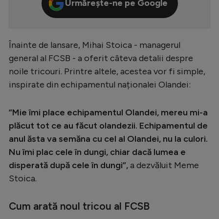
Urmărește-ne pe Google
Serie A
Bundesliga
Înainte de lansare, Mihai Stoica - managerul
Ligue 1
general al FCSB - a oferit câteva detalii despre
Campionate
noile tricouri. Printre altele, acestea vor fi simple,
inspirate din echipamentul naționalei Olandei:
Starurile fotbalului
EURO 2024
”Mie îmi place echipamentul Olandei, mereu mi-a
Stranieri
plăcut tot ce au făcut olandezii. Echipamentul de
anul ăsta va semăna cu cel al Olandei, nu la culori.
Clasamente
Nu îmi plac cele în dungi, chiar dacă lumea e
disperată după cele în dungi”,
a dezvăluit Meme
Stoica.
Tenis
Cum arată noul tricou al FCSB
Handbal