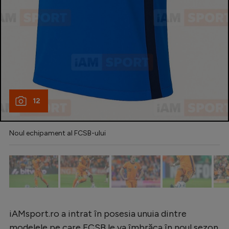
Intră în cont
Creează cont
12
Noul echipament al FCSB-ului
iAMsport.ro a intrat în posesia unuia dintre
modelele pe care FCSB le va îmbrăca în noul sezon.