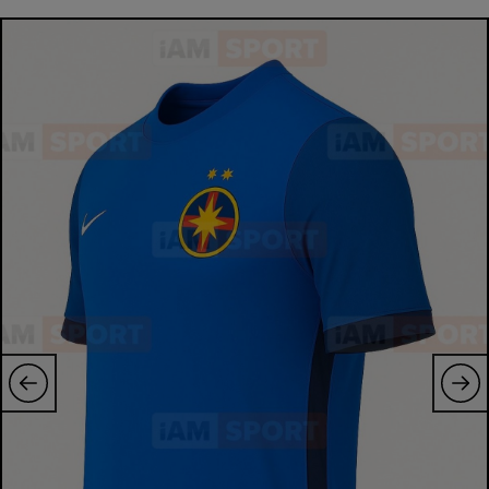
Natație
Formula 1
Gimnastică
Auto
Rugby
Ciclism
Alte sporturi
JO 2024
JO 2026