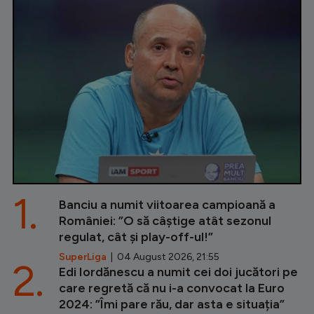
1.
Banciu a numit viitoarea campioană a
României: ”O să câștige atât sezonul
regulat, cât și play-off-ul!”
SuperLiga
| 04 August 2026, 21:55
2.
Edi Iordănescu a numit cei doi jucători pe
care regretă că nu i-a convocat la Euro
2024: ”Îmi pare rău, dar asta e situația”