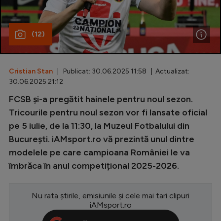
Special
(12)
Diverse
Inedit
Cristian Stan
| Publicat: 30.06.2025 11:58 | Actualizat:
Clasamente
30.06.2025 21:12
FCSB și-a pregătit hainele pentru noul sezon.
Tricourile pentru noul sezon vor fi lansate oficial
pe 5 iulie, de la 11:30, la Muzeul Fotbalului din
Champions League
București. iAMsport.ro vă prezintă unul dintre
Europa League
modelele pe care campioana României le va
Conference League
îmbrăca în anul competițional 2025-2026.
CM 2026
Nu rata știrile, emisiunile și cele mai tari clipuri
Premier League
iAMsport.ro
LaLiga