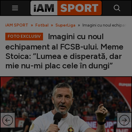
iAM SPORT
Fotbal
SuperLiga
Imagini cu noul echipament
Imagini cu noul
FOTO EXCLUSIV
echipament al FCSB-ului. Meme
Stoica: ”Lumea e disperată, dar
mie nu-mi plac cele în dungi”
SuperLiga
Liga 2
Cupa României
Echipa Națională
U21
Fotbal feminin