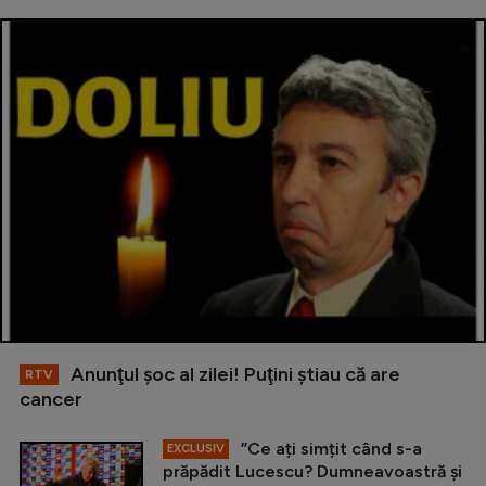
Anunţul şoc al zilei! Puţini ştiau că are
RTV
cancer
”Ce ați simțit când s-a
EXCLUSIV
prăpădit Lucescu? Dumneavoastră și