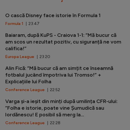
O cască Disney face istorie în Formula 1
Formula 1
| 23:47
Baiaram, după KuPS - Craiova 1-1: ”Mă bucur că
am scos un rezultat pozitiv, cu siguranță ne vom
califica!”
Europa League
| 23:20
Alin Fică: ”Mă bucur că am simțit ce înseamnă
fotbalul jucând împotriva lui Tromso!” +
Explicațiile lui Folha
Conference League
| 22:52
Varga și-a ieșit din minți după umilința CFR-ului:
”Folha e istorie, poate vine Șumudică sau
Iordănescu! E posibil să merg la...
Conference League
| 22:28