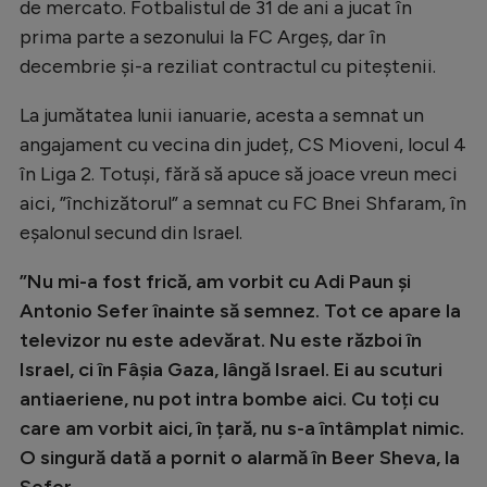
de mercato. Fotbalistul de 31 de ani a jucat în
Natație
prima parte a sezonului la FC Argeș, dar în
Formula 1
decembrie și-a reziliat contractul cu piteștenii.
Gimnastică
La jumătatea lunii ianuarie, acesta a semnat un
Auto
angajament cu vecina din județ, CS Mioveni, locul 4
în Liga 2. Totuși, fără să apuce să joace vreun meci
Rugby
aici, ”închizătorul” a semnat cu FC Bnei Shfaram, în
Ciclism
eșalonul secund din Israel.
Alte sporturi
”Nu mi-a fost frică, am vorbit cu Adi Paun și
JO 2024
Antonio Sefer înainte să semnez. Tot ce apare la
televizor nu este adevărat. Nu este război în
JO 2026
Israel, ci în Fâșia Gaza, lângă Israel. Ei au scuturi
antiaeriene, nu pot intra bombe aici. Cu toți cu
care am vorbit aici, în țară, nu s-a întâmplat nimic.
O singură dată a pornit o alarmă în Beer Sheva, la
Sefer.