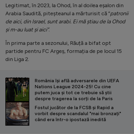
Legitimat, în 2023, la Ohod, în al doilea eșalon din
Arabia Saudită, piteșteanul a mărturisit că ”
patronii
de aici, din Israel, sunt arabi. Ei mă știau de la Ohod
și m-au luat și aici”
.
În prima parte a sezonului, Răuță a bifat opt
partide pentru FC Argeș, formația de pe locul 15
din Liga 2.
CITEȘTE ȘI
România își află adversarele din UEFA
Nations League 2024-25! Cu cine
putem juca și tot ce trebuie să știi
despre tragerea la sorți de la Paris
Fostul jucător de la FCSB și Rapid a
vorbit despre scandalul "mai bronzați"
când era într-o ipostază inedită