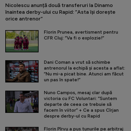
Nicolescu anunță două transferuri la Dinamo
înaintea derby-ului cu Rapid: ”Asta își dorește
orice antrenor”
Florin Prunea, avertisment pentru
CFR Cluj: ”Va fi o explozie!”
Dani Coman a vrut să schimbe
antrenorul la echipă și acesta a aflat:
”Nu mi-a picat bine. Atunci am făcut
un pas în spate!”
Nuno Campos, mesaj clar după
victoria cu FC Voluntari: ”Suntem
departe de ceea ce trebuie să
facem în viitor” + Ce a spus Cîrjan
despre derby-ul cu Rapid
Florin Pîrvu a pus tunurile pe arbitraj