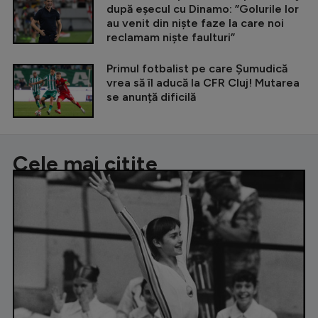
după eșecul cu Dinamo: ”Golurile lor
au venit din niște faze la care noi
reclamam niște faulturi”
Primul fotbalist pe care Șumudică
vrea să îl aducă la CFR Cluj! Mutarea
se anunță dificilă
Cele mai citite