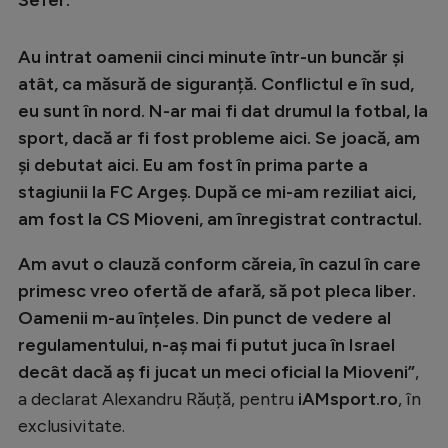
Intră în cont
Creează cont
Au intrat oamenii cinci minute într-un buncăr și
atât, ca măsură de siguranță. Conflictul e în sud,
eu sunt în nord. N-ar mai fi dat drumul la fotbal, la
sport, dacă ar fi fost probleme aici. Se joacă, am
și debutat aici. Eu am fost în prima parte a
stagiunii la FC Argeș. După ce mi-am reziliat aici,
am fost la CS Mioveni, am înregistrat contractul.
Am avut o clauză conform căreia, în cazul în care
primesc vreo ofertă de afară, să pot pleca liber.
Oamenii m-au înțeles. Din punct de vedere al
regulamentului, n-aș mai fi putut juca în Israel
decât dacă aș fi jucat un meci oficial la Mioveni”
,
a declarat Alexandru Răuță, pentru
iAMsport.ro
, în
exclusivitate.