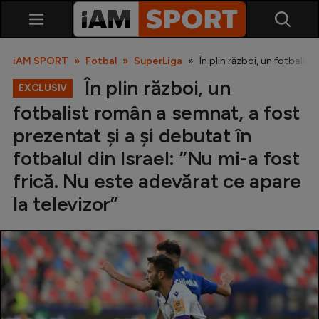
iAM SPORT
Fotbal
SuperLiga
În plin război, un fotbalist
În plin război, un
EXCLUSIV
fotbalist român a semnat, a fost
prezentat și a și debutat în
fotbalul din Israel: ”Nu mi-a fost
frică. Nu este adevărat ce apare
SuperLiga
la televizor”
Liga 2
Cupa României
Echipa Națională
U21
Fotbal feminin