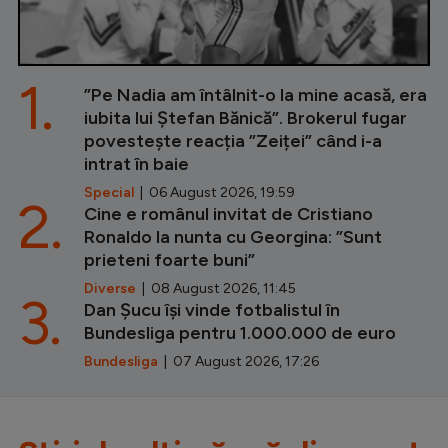
1.
”Pe Nadia am întâlnit-o la mine acasă, era
iubita lui Ștefan Bănică”. Brokerul fugar
povestește reacția ”Zeiței” când i-a
intrat în baie
Special
| 06 August 2026, 19:59
2.
Cine e românul invitat de Cristiano
Ronaldo la nunta cu Georgina: ”Sunt
prieteni foarte buni”
Diverse
| 08 August 2026, 11:45
3.
Dan Șucu își vinde fotbalistul în
Bundesliga pentru 1.000.000 de euro
Bundesliga
| 07 August 2026, 17:26