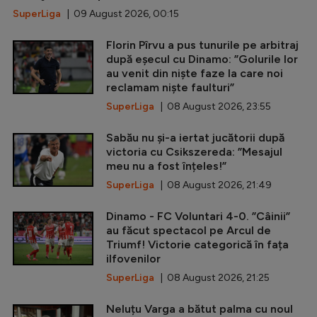
SuperLiga
| 09 August 2026, 00:15
Florin Pîrvu a pus tunurile pe arbitraj
după eșecul cu Dinamo: ”Golurile lor
au venit din niște faze la care noi
reclamam niște faulturi”
SuperLiga
| 08 August 2026, 23:55
Sabău nu și-a iertat jucătorii după
victoria cu Csikszereda: ”Mesajul
meu nu a fost înțeles!”
SuperLiga
| 08 August 2026, 21:49
Dinamo - FC Voluntari 4-0. ”Câinii”
au făcut spectacol pe Arcul de
Triumf! Victorie categorică în fața
ilfovenilor
SuperLiga
| 08 August 2026, 21:25
Neluțu Varga a bătut palma cu noul