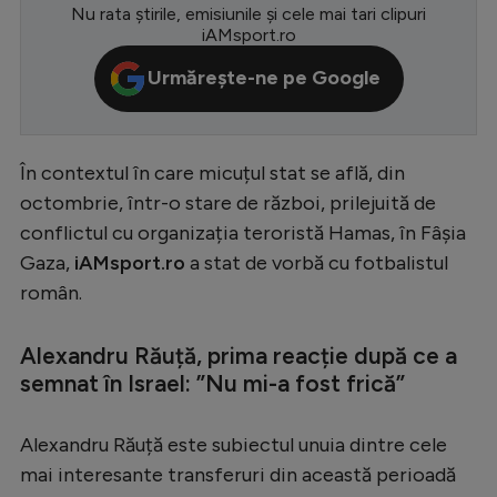
Nu rata știrile, emisiunile și cele mai tari clipuri
Serie A
iAMsport.ro
Bundesliga
Urmărește-ne pe Google
Ligue 1
Campionate
În contextul în care micuțul stat se află, din
Starurile fotbalului
octombrie, într-o stare de război, prilejuită de
conflictul cu organizația teroristă Hamas, în Fâșia
EURO 2024
Gaza,
iAMsport.ro
a stat de vorbă cu fotbalistul
Stranieri
român.
Clasamente
Alexandru Răuță, prima reacție după ce a
semnat în Israel: ”Nu mi-a fost frică”
Tenis
Alexandru Răuță este subiectul unuia dintre cele
mai interesante transferuri din această perioadă
Handbal