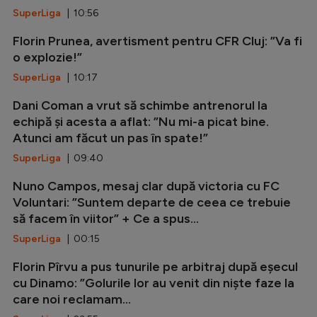
SuperLiga
| 10:56
Florin Prunea, avertisment pentru CFR Cluj: ”Va fi
o explozie!”
SuperLiga
| 10:17
Dani Coman a vrut să schimbe antrenorul la
echipă și acesta a aflat: ”Nu mi-a picat bine.
Atunci am făcut un pas în spate!”
SuperLiga
| 09:40
Nuno Campos, mesaj clar după victoria cu FC
Voluntari: ”Suntem departe de ceea ce trebuie
să facem în viitor” + Ce a spus...
SuperLiga
| 00:15
Florin Pîrvu a pus tunurile pe arbitraj după eșecul
cu Dinamo: ”Golurile lor au venit din niște faze la
care noi reclamam...