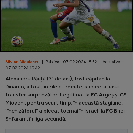
Special
Diverse
Inedit
Clasamente
Silvian Bădulescu
| Publicat: 07.02.2024 15:52 | Actualizat:
07.02.2024 16:42
Champions League
Alexandru Răuță (31 de ani), fost căpitan la
Dinamo, a fost, în zilele trecute, subiectul unui
Europa League
transfer surprinzător. Legitimat la FC Argeș și CS
Conference League
Mioveni, pentru scurt timp, în această stagiune,
CM 2026
”închizătorul” a plecat tocmai în Israel, la FC Bnei
Shfaram, în liga secundă.
Premier League
LaLiga