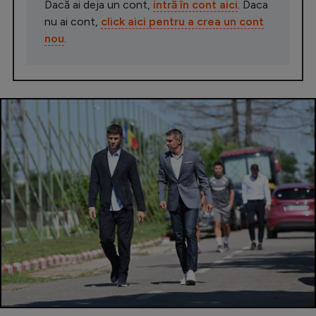
Dacă ai deja un cont,
intră în cont aici
. Daca
nu ai cont,
click aici pentru a crea un cont
nou
.