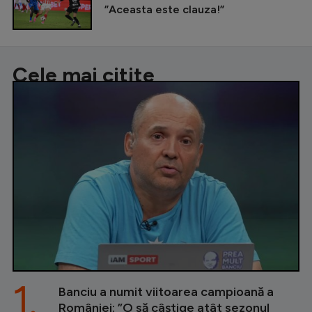
”Aceasta este clauza!”
Cele mai citite
1.
Banciu a numit viitoarea campioană a
României: ”O să câștige atât sezonul