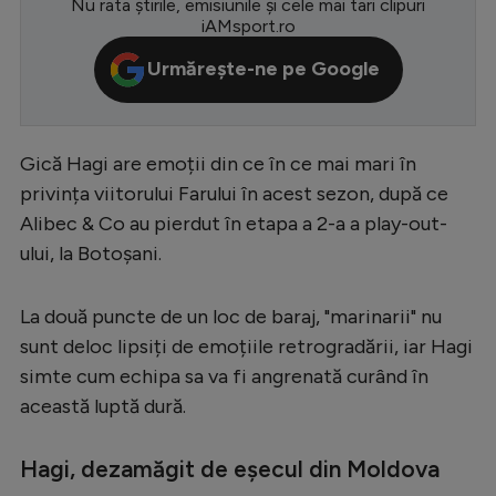
Nu rata știrile, emisiunile și cele mai tari clipuri
iAMsport.ro
Serie A
Urmărește-ne pe Google
Bundesliga
Ligue 1
Campionate
Gică Hagi are emoții din ce în ce mai mari în
privința viitorului Farului în acest sezon, după ce
Starurile fotbalului
Alibec & Co au pierdut în etapa a 2-a a play-out-
EURO 2024
ului, la Botoșani.
Stranieri
La două puncte de un loc de baraj, "marinarii" nu
Clasamente
sunt deloc lipsiți de emoțiile retrogradării, iar Hagi
simte cum echipa sa va fi angrenată curând în
această luptă dură.
Tenis
Hagi, dezamăgit de eșecul din Moldova
Handbal