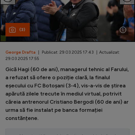
Special
Diverse
(3)
Inedit
Clasamente
George Drafta
| Publicat: 29.03.2025 17:43 | Actualizat:
29.03.2025 17:55
Gică Hagi (60 de ani), managerul tehnic al Farului,
Champions League
a refuzat să ofere o poziție clară, la finalul
eșecului cu FC Botoșani (3-4), vis-a-vis de știrea
Europa League
apărută zilele trecute în mediul virtual, potrivit
Conference League
căreia antrenorul Cristiano Bergodi (60 de ani) ar
urma să fie instalat pe banca formației
CM 2026
constănțene.
Premier League
LaLiga