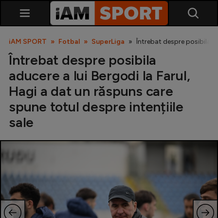
iAM SPORT
Fotbal
SuperLiga
Întrebat despre posibila ad
Întrebat despre posibila
aducere a lui Bergodi la Farul,
Hagi a dat un răspuns care
spune totul despre intențiile
sale
SuperLiga
Liga 2
Cupa României
Echipa Națională
U21
Fotbal feminin