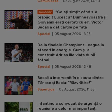
Comunicate
| 05 August 2026, 14:20
”Ce ați simțit când s-a
EXCLUSIV
prăpădit Lucescu? Dumneavoastră și
Giovanni erați certați cu el”. Victor
Becali a dat cărțile pe față
Special
| 05 August 2026, 13:23
De la finalele Champions League la
afaceri în energie. Cum și-a
construit Adrian Ilie viața după
fotbal
Special
| 05 August 2026, 12:48
Becali a intervenit în disputa dintre
Tănase și Baciu: ”Răzvrătire!”
SuperLiga
| 05 August 2026, 11:55
Infantino a convocat de urgență o
reuniune a celor mai importanți