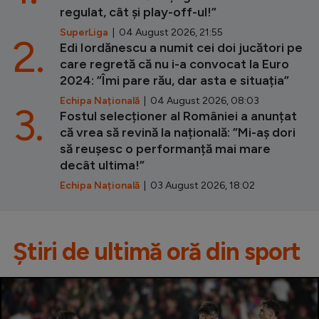
regulat, cât și play-off-ul!”
SuperLiga
| 04 August 2026, 21:55
2.
Edi Iordănescu a numit cei doi jucători pe
care regretă că nu i-a convocat la Euro
2024: ”Îmi pare rău, dar asta e situația”
Echipa Națională
| 04 August 2026, 08:03
3.
Fostul selecționer al României a anunțat
că vrea să revină la națională: ”Mi-aș dori
să reușesc o performanță mai mare
decât ultima!”
Echipa Națională
| 03 August 2026, 18:02
Știri de ultimă oră din sport