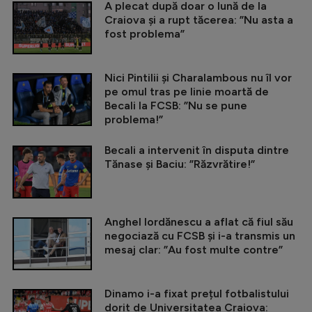
A plecat după doar o lună de la
Craiova și a rupt tăcerea: ”Nu asta a
fost problema”
Nici Pintilii și Charalambous nu îl vor
pe omul tras pe linie moartă de
Becali la FCSB: ”Nu se pune
problema!”
Becali a intervenit în disputa dintre
Tănase și Baciu: ”Răzvrătire!”
Anghel Iordănescu a aflat că fiul său
negociază cu FCSB și i-a transmis un
mesaj clar: ”Au fost multe contre”
Dinamo i-a fixat prețul fotbalistului
dorit de Universitatea Craiova: