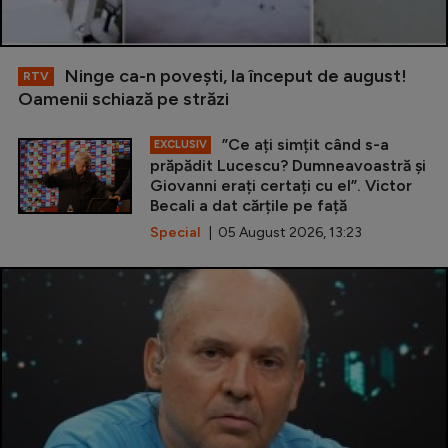
Ninge ca-n povești, la început de august!
RTV
Oamenii schiază pe străzi
”Ce ați simțit când s-a
EXCLUSIV
prăpădit Lucescu? Dumneavoastră și
Giovanni erați certați cu el”. Victor
Becali a dat cărțile pe față
Special
| 05 August 2026, 13:23