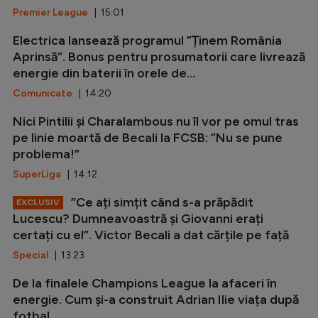
Premier League
| 15:01
Electrica lansează programul ”Ținem România
Aprinsă”. Bonus pentru prosumatorii care livrează
energie din baterii în orele de...
Comunicate
| 14:20
Nici Pintilii și Charalambous nu îl vor pe omul tras
pe linie moartă de Becali la FCSB: ”Nu se pune
problema!”
SuperLiga
| 14:12
”Ce ați simțit când s-a prăpădit
EXCLUSIV
Lucescu? Dumneavoastră și Giovanni erați
certați cu el”. Victor Becali a dat cărțile pe față
Special
| 13:23
De la finalele Champions League la afaceri în
energie. Cum și-a construit Adrian Ilie viața după
fotbal