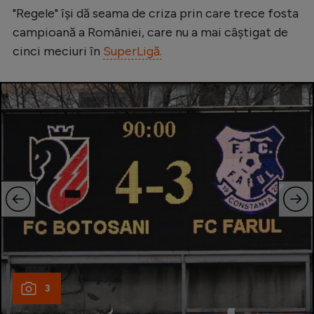
"Regele" își dă seama de criza prin care trece fosta
Natație
campioană a României, care nu a mai câștigat de
Formula 1
cinci meciuri în
SuperLigă.
Gimnastică
Auto
Rugby
Ciclism
Alte sporturi
JO 2024
JO 2026
3