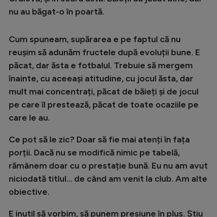
Intră în cont
nu au băgat-o în poartă.
Creează cont
Cum spuneam, supărarea e pe faptul că nu
reușim să adunăm fructele după evoluții bune. E
păcat, dar ăsta e fotbalul. Trebuie să mergem
înainte, cu aceeași atitudine, cu jocul ăsta, dar
mult mai concentrați, păcat de băieți și de jocul
pe care îl prestează, păcat de toate ocaziile pe
care le au.
Ce pot să le zic? Doar să fie mai atenți în fața
porții. Dacă nu se modifică nimic pe tabelă,
rămânem doar cu o prestație bună. Eu nu am avut
niciodată titlul... de când am venit la club. Am alte
obiective.
E inutil să vorbim, să punem presiune în plus. Știu