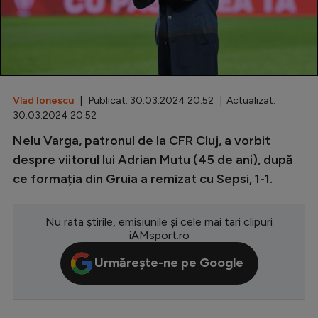
Special
Diverse
Inedit
Vlad Ionescu
| Publicat: 30.03.2024 20:52 | Actualizat:
Clasamente
30.03.2024 20:52
Nelu Varga, patronul de la CFR Cluj, a vorbit
despre viitorul lui Adrian Mutu (45 de ani), după
ce formația din Gruia a remizat cu Sepsi, 1-1.
Champions League
Europa League
Nu rata știrile, emisiunile și cele mai tari clipuri
Conference League
iAMsport.ro
CM 2026
Urmărește-ne pe Google
Premier League
LaLiga