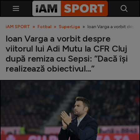
iAM SPORT
Fotbal
SuperLiga
Ioan Varga a vorbit despre v
Ioan Varga a vorbit despre
viitorul lui Adi Mutu la CFR Cluj
după remiza cu Sepsi: ”Dacă își
realizează obiectivul...”
SuperLiga
Liga 2
Cupa României
Echipa Națională
U21
Fotbal feminin