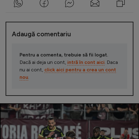
Adaugă comentariu
Pentru a comenta, trebuie să fii logat.
Dacă ai deja un cont,
intră în cont aici
. Daca
nu ai cont,
click aici pentru a crea un cont
nou
.