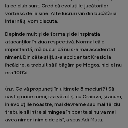
la ce club sunt. Cred că evoluțiile jucătorilor
vorbesc de la sine. Alte lucruri vin din bucătăria
internă și vom discuta.
Depinde mult și de forma și de inspirația
atacanților în ziua respectivă. Normal că e
importantă, mă bucur că nu s-a mai accidentat
nimeni. Din câte știți, s-a accidentat Kresic la
încălzire, a trebuit să îl băgăm pe Mogoș, nici el nu
era 100%.
(n.r. Ce vă propuneți în ultimele 8 meciuri?) Să
câștig orice meci, s-a văzut și cu Craiova, și acum,
în evoluțiile noastre, mai devreme sau mai târziu
trebuie să intre și mingea în poarta și nu va mai
avea nimeni nimic de zis
”, a spus Adi Mutu.