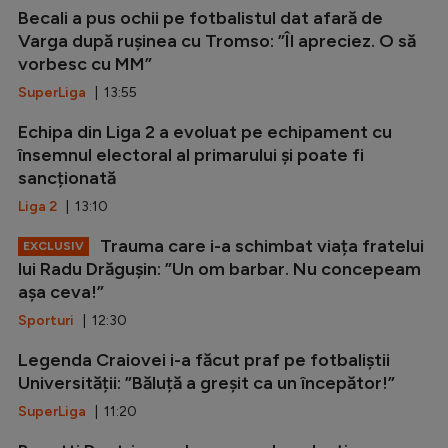
Becali a pus ochii pe fotbalistul dat afară de
Varga după rușinea cu Tromso: ”Îl apreciez. O să
vorbesc cu MM”
SuperLiga
| 13:55
Echipa din Liga 2 a evoluat pe echipament cu
însemnul electoral al primarului și poate fi
sancționată
Liga 2
| 13:10
Trauma care i-a schimbat viața fratelui
EXCLUSIV
lui Radu Drăgușin: ”Un om barbar. Nu concepeam
așa ceva!”
Sporturi
| 12:30
Legenda Craiovei i-a făcut praf pe fotbaliștii
Universității: ”Băluță a greșit ca un începător!”
SuperLiga
| 11:20