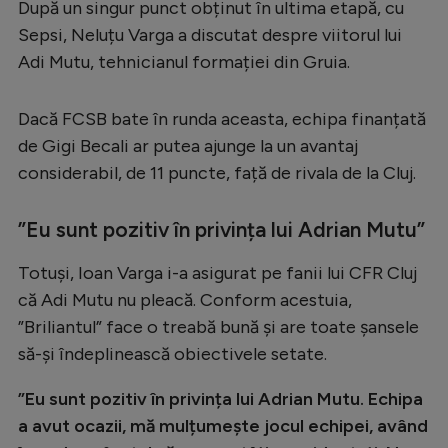
După un singur punct obținut în ultima etapă, cu
Serie A
Sepsi, Neluțu Varga a discutat despre viitorul lui
Adi Mutu, tehnicianul formației din Gruia.
Bundesliga
Ligue 1
Dacă FCSB bate în runda aceasta, echipa finanțată
Campionate
de Gigi Becali ar putea ajunge la un avantaj
considerabil, de 11 puncte, față de rivala de la Cluj.
Starurile fotbalului
EURO 2024
”Eu sunt pozitiv în privința lui Adrian Mutu”
Stranieri
Totuși, Ioan Varga i-a asigurat pe fanii lui CFR Cluj
Clasamente
că Adi Mutu nu pleacă. Conform acestuia,
”Briliantul” face o treabă bună și are toate șansele
să-și îndeplinească obiectivele setate.
Tenis
”Eu sunt pozitiv în privința lui Adrian Mutu. Echipa
a avut ocazii, mă mulțumește jocul echipei, având
Handbal