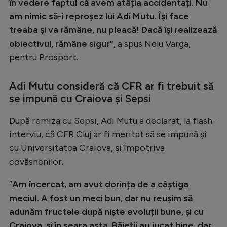
în vedere faptul că avem atâția accidentați. Nu
Natație
am nimic să-i reproșez lui Adi Mutu. Își face
Formula 1
treaba și va rămâne, nu pleacă! Dacă își realizează
obiectivul, rămâne sigur”
, a spus Nelu Varga,
Gimnastică
pentru Prosport.
Auto
Adi Mutu consideră că CFR ar fi trebuit să
Rugby
se impună cu Craiova și Sepsi
Ciclism
După remiza cu Sepsi, Adi Mutu a declarat, la flash-
Alte sporturi
interviu, că CFR Cluj ar fi meritat să se impună și
JO 2024
cu Universitatea Craiova, și împotriva
JO 2026
covăsnenilor.
”
Am încercat, am avut dorința de a câștiga
meciul. A fost un meci bun, dar nu reușim să
adunăm fructele după niște evoluții bune, și cu
Craiova, și în seara asta. Băieții au jucat bine, dar