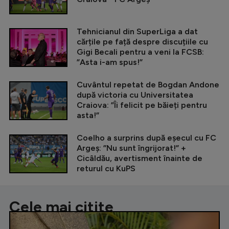
Tehnicianul din SuperLiga a dat
cărțile pe față despre discuțiile cu
Gigi Becali pentru a veni la FCSB:
”Asta i-am spus!”
Cuvântul repetat de Bogdan Andone
după victoria cu Universitatea
Craiova: ”Îi felicit pe băieți pentru
asta!”
Coelho a surprins după eșecul cu FC
Argeș: ”Nu sunt îngrijorat!” +
Cicâldău, avertisment înainte de
returul cu KuPS
Cele mai citite