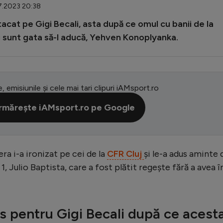
07.2023 20:38
tacat pe Gigi Becali, asta după ce omul cu banii de la
ii sunt gata să-l aducă, Yehven Konoplyanka.
e, emisiunile și cele mai tari clipuri iAMsport.ro
rmărește iAMsport.ro pe Google
ra i-a ironizat pe cei de la
CFR Cluj
și le-a adus aminte 
1, Julio Baptista, care a fost plătit regește fără a avea î
s pentru Gigi Becali după ce acest