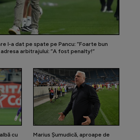
are l-a dat pe spate pe Pancu: ”Foarte bun
 adresa arbitrajului: ”A fost penalty!”
dentat în UTA - Rapid și ar putea lipsi 6 luni!
Surpriză: Ștefan Baiaram, propus la o echipă din Se
UTA - Rapid 
albă cu
Marius Șumudică, aproape de