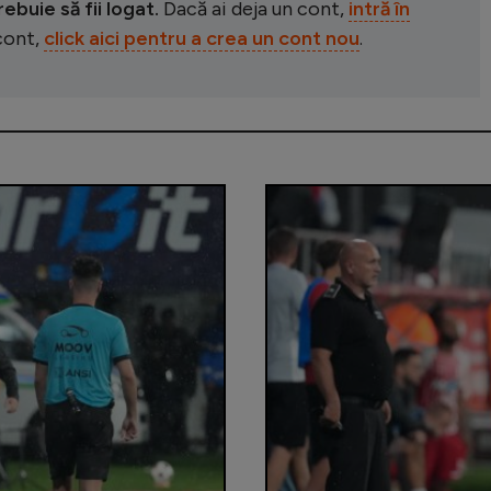
buie să fii logat.
Dacă ai deja un cont,
intră în
 cont,
click aici pentru a crea un cont nou
.