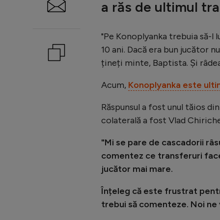
a răs de ultimul tr
"Pe Konoplyanka trebuia să-l l
10 ani. Dacă era bun jucător nu
țineți minte, Baptista. Și râdea
Acum,
Konoplyanka este ulti
Răspunsul a fost unul tăios din
colaterală a fost Vlad Chiriche
"Mi se pare de cascadorii râs
comentez ce transferuri face
jucător mai mare.
Înțeleg că este frustrat pent
trebui să comenteze. Noi ne