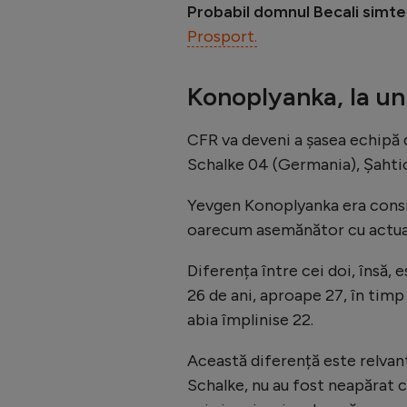
Probabil domnul Becali simte d
Prosport.
Konoplyanka, la un
CFR va deveni a șasea echipă d
Schalke 04 (Germania), Șahtio
Yevgen Konoplyanka era consi
oarecum asemănător cu actualu
Diferența între cei doi, însă, e
26 de ani, aproape 27, în timp 
abia împlinise 22.
Această diferență este relvant
Schalke, nu au fost neapărat ce