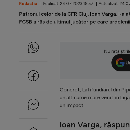
Redactia
| Publicat: 24.07.2023 18:57 | Actualizat: 24.
Patronul celor de la CFR Cluj, Ioan Varga, l-a a
FCSB a râs de ultimul jucător pe care ardelen
Nu rata știril
U
Concret, Latifundiarul din Pipe
un alt nume mare venit în Liga 
un impact.
Ioan Varga, răspun