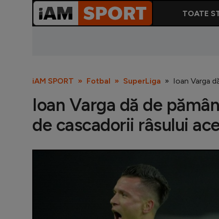
TOATE ST
iAM SPORT
Fotbal
SuperLiga
Ioan Varga dă
Ioan Varga dă de pământ
de cascadorii râsului a