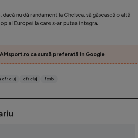
, dacă nu dă randament la Chelsea, să găsească o altă
p al Europei la care s-ar putea integra.
AMsport.ro ca sursă preferată în Google
 cfr cluj
cfr cluj
fcsb
riu