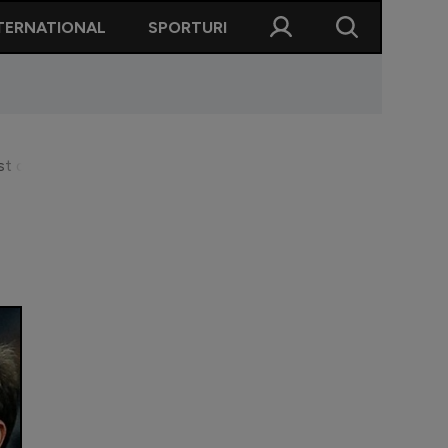
TERNATIONAL
SPORTURI
est domn"