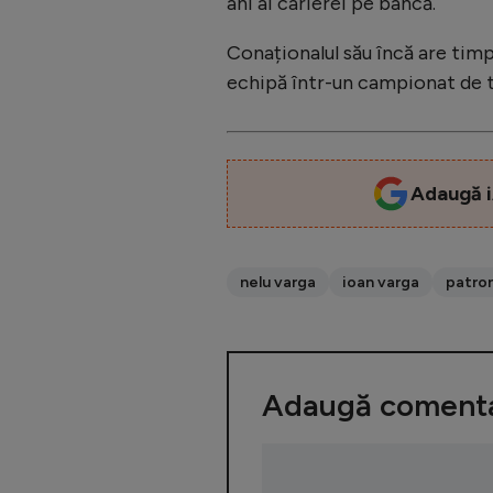
ani ai carierei pe bancă.
Conaționalul său încă are timp
echipă într-un campionat de to
Adaugă i
nelu varga
ioan varga
patron
Adaugă comenta