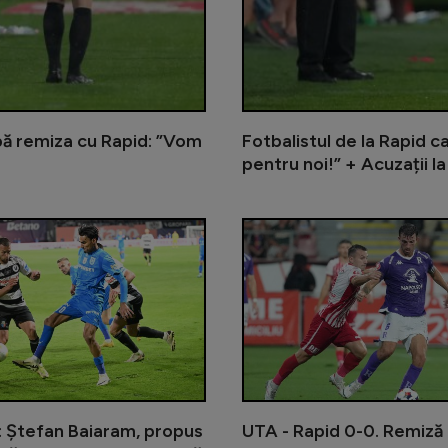
pă remiza cu Rapid: ”Vom
Fotbalistul de la Rapid c
pentru noi!” + Acuzații la
Lovitură pentru Alexi Pitu: s-a acci
: Ștefan Baiaram, propus
UTA - Rapid 0-0. Remiză 