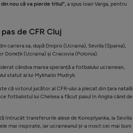
in nou că va pierde titlul",
a spus Ioan Varga, pentru
 pas de CFR Cluj
in cariera sa, după Dnipro (Ucraina), Sevilla (Spania),
r Donețk (Ucraina) și Cracovia (Polonia).
derat cândva marea speranță a fotbalului ucrainean,
l statut al lui Mykhailo Mudryk.
ste că viitorul jucător al CFR-ului a plecat din țara natală
ce fotbalistul lui Chelsea a făcut pasul în Anglia când de
ă întrucât transferurile alese de Konoplyanka, la Sevilla 
le mai inspirate, iar ucraineanul și-a irosit cei mai buni