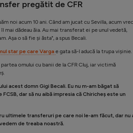
ansfer pregătit de CFR
uăm noi acum 10 ani. Când am jucat cu Sevilla, acum vre
 îl mai dădeau ăia. Au mai transferat ei pe unul vedetă,
m. Așa o să fie și ăsta", a spus Becali.
mul star pe care Varga
e gata să-l aducă la trupa vișinie.
 partea omului cu banii de la CFR Cluj, iar victimă
ș.
ului acest domn Gigi Becali. Eu nu m-am băgat să
 FCSB, dar să nu aibă impresia că Chiricheș este un
ru ultimele transferuri pe care noi le-am făcut, dar nu 
 vedem de treaba noastră.