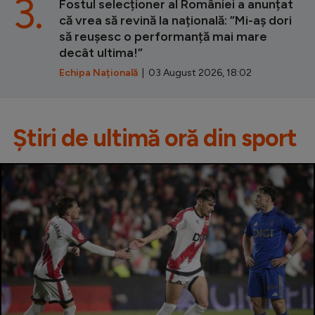
3.
Fostul selecționer al României a anunțat
că vrea să revină la națională: ”Mi-aș dori
să reușesc o performanță mai mare
decât ultima!”
Echipa Națională
| 03 August 2026, 18:02
Știri de ultimă oră din sport