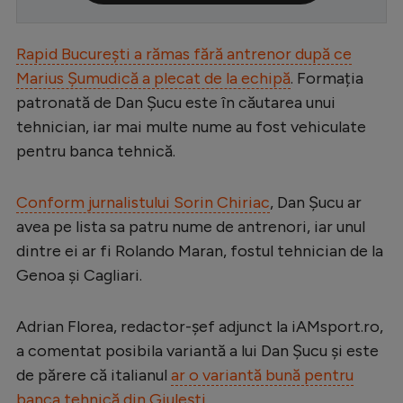
Serie A
Rapid București a rămas fără antrenor după ce
Bundesliga
Marius Șumudică a plecat de la echipă
. Formația
Ligue 1
patronată de Dan Șucu este în căutarea unui
Campionate
tehnician, iar mai multe nume au fost vehiculate
pentru banca tehnică.
Starurile fotbalului
EURO 2024
Conform jurnalistului Sorin Chiriac
, Dan Șucu ar
Stranieri
avea pe lista sa patru nume de antrenori, iar unul
dintre ei ar fi Rolando Maran, fostul tehnician de la
Clasamente
Genoa și Cagliari.
Adrian Florea, redactor-șef adjunct la iAMsport.ro,
a comentat posibila variantă a lui Dan Șucu și este
Tenis
de părere că italianul
ar o variantă bună pentru
Handbal
banca tehnică din Giulești
.