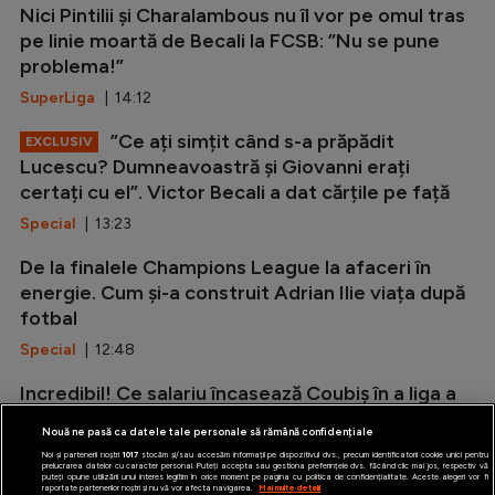
Nici Pintilii și Charalambous nu îl vor pe omul tras
pe linie moartă de Becali la FCSB: ”Nu se pune
problema!”
SuperLiga
| 14:12
”Ce ați simțit când s-a prăpădit
EXCLUSIV
Lucescu? Dumneavoastră și Giovanni erați
certați cu el”. Victor Becali a dat cărțile pe față
Special
| 13:23
De la finalele Champions League la afaceri în
energie. Cum și-a construit Adrian Ilie viața după
fotbal
Special
| 12:48
Incredibil! Ce salariu încasează Coubiș în a liga a
doua din Anglia
Nouă ne pasă ca datele tale personale să rămână confidențiale
Stranieri
| 12:34
Noi și partenerii noștri
1017
stocăm și/sau accesăm informații pe dispozitivul dvs., precum identificatorii cookie unici pentru
prelucrarea datelor cu caracter personal. Puteți accepta sau gestiona preferințele dvs. făcând clic mai jos, respectiv vă
puteți opune utilizării unui interes legitim în orice moment pe pagina cu politica de confidențialitate. Aceste alegeri vor fi
raportate partenerilor noștri și nu vă vor afecta navigarea.
Mai multe detalii