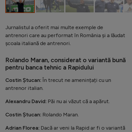
Intră în cont
Creează cont
Jurnalistul a oferit mai multe exemple de
antrenori care au performat în România și a lăudat
școala italiană de antrenori.
Rolando Maran, considerat o variantă bună
pentru banca tehnic a Rapidului
Costin Ștucan:
În trecut ne amenințați cu un
antrenor italian.
Alexandru David:
Păi nu ai văzut că a apărut.
Costin Ștucan:
Rolando Maran.
Adrian Florea:
Dacă ar veni la Rapid ar fi o variantă