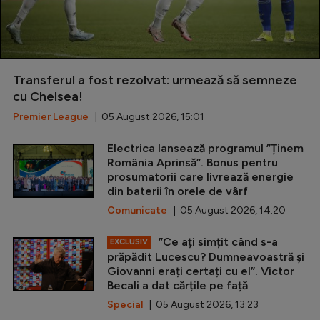
Transferul a fost rezolvat: urmează să semneze
cu Chelsea!
Premier League
| 05 August 2026, 15:01
Electrica lansează programul ”Ținem
România Aprinsă”. Bonus pentru
prosumatorii care livrează energie
din baterii în orele de vârf
Comunicate
| 05 August 2026, 14:20
”Ce ați simțit când s-a
EXCLUSIV
prăpădit Lucescu? Dumneavoastră și
Giovanni erați certați cu el”. Victor
Becali a dat cărțile pe față
Special
| 05 August 2026, 13:23