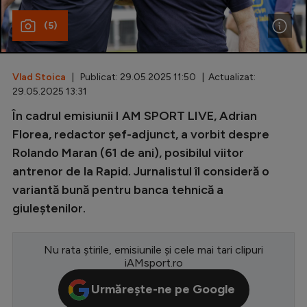
Special
(5)
Diverse
Inedit
Vlad Stoica
| Publicat: 29.05.2025 11:50 | Actualizat:
29.05.2025 13:31
Clasamente
În cadrul emisiunii I AM SPORT LIVE, Adrian
Florea, redactor șef-adjunct, a vorbit despre
Rolando Maran (61 de ani), posibilul viitor
antrenor de la Rapid. Jurnalistul îl consideră o
Champions League
variantă bună pentru banca tehnică a
Europa League
giuleștenilor.
Conference League
Nu rata știrile, emisiunile și cele mai tari clipuri
CM 2026
iAMsport.ro
Premier League
Urmărește-ne pe Google
LaLiga