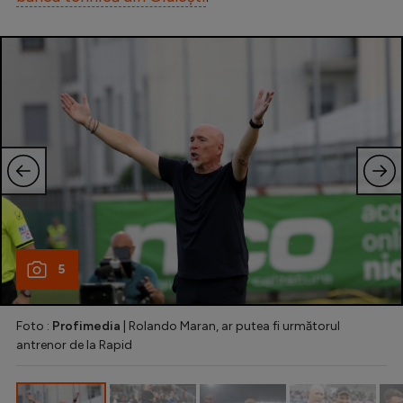
Natație
Formula 1
Gimnastică
Auto
Rugby
Ciclism
Alte sporturi
JO 2024
5
JO 2026
Foto :
Profimedia
| Rolando Maran, ar putea fi următorul
antrenor de la Rapid