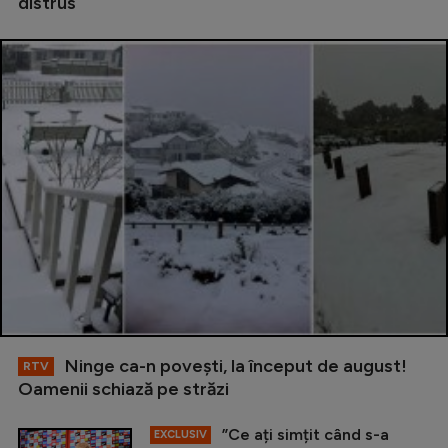
distrus
Ninge ca-n povești, la început de august!
RTV
Oamenii schiază pe străzi
”Ce ați simțit când s-a
EXCLUSIV