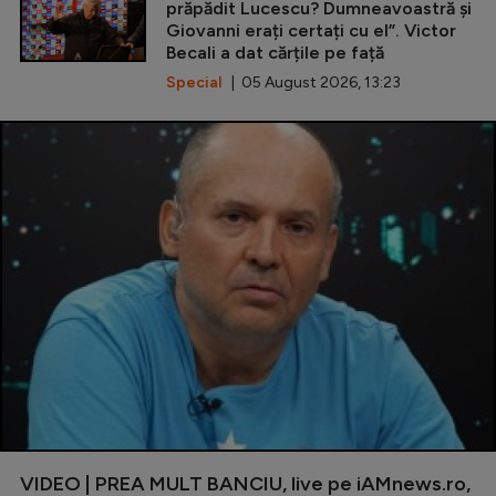
prăpădit Lucescu? Dumneavoastră și
Giovanni erați certați cu el”. Victor
Becali a dat cărțile pe față
Special
| 05 August 2026, 13:23
VIDEO | PREA MULT BANCIU, live pe iAMnews.ro,