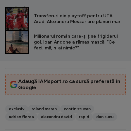
CITEȘTE ȘI
Transferuri din play-off pentru UTA
Arad. Alexandru Meszar are planuri mari
Milionarul român care-și ține frigiderul
gol. Ioan Andone a rămas mască: ”Ce
faci, mă, n-ai nimic?”
Adaugă iAMsport.ro ca sursă preferată în
Google
exclusiv
roland maran
costin stucan
adrian florea
alexandru david
rapid
dan sucu