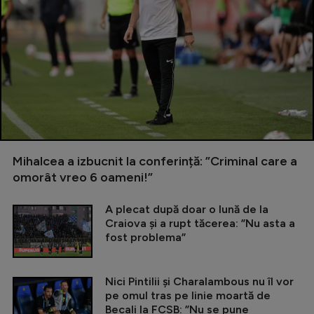
Mihalcea a izbucnit la conferință: ”Criminal care a
omorât vreo 6 oameni!”
A plecat după doar o lună de la
Craiova și a rupt tăcerea: ”Nu asta a
fost problema”
Nici Pintilii și Charalambous nu îl vor
pe omul tras pe linie moartă de
Becali la FCSB: ”Nu se pune