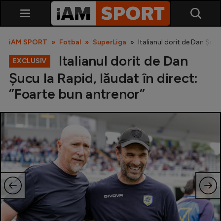
iAM SPORT
Fotbal
SuperLiga
Italianul dorit de Dan Șucu
Italianul dorit de Dan
EXCLUSIV
Șucu la Rapid, lăudat în direct:
”Foarte bun antrenor”
SuperLiga
Liga 2
Cupa României
Echipa Națională
U21
Fotbal feminin