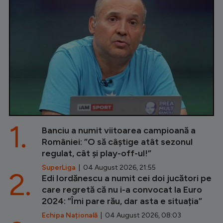
1.
Banciu a numit viitoarea campioană a
României: ”O să câștige atât sezonul
regulat, cât și play-off-ul!”
SuperLiga
| 04 August 2026, 21:55
2.
Edi Iordănescu a numit cei doi jucători pe
care regretă că nu i-a convocat la Euro
2024: ”Îmi pare rău, dar asta e situația”
Echipa Națională
| 04 August 2026, 08:03