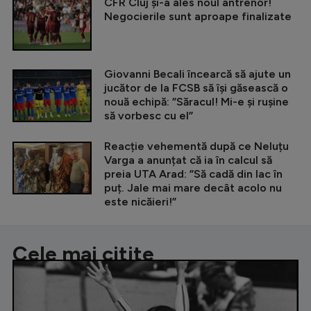
CFR Cluj și-a ales noul antrenor!
Negocierile sunt aproape finalizate
Giovanni Becali încearcă să ajute un
jucător de la FCSB să își găsească o
nouă echipă: ”Săracul! Mi-e și rușine
să vorbesc cu el”
Reacție vehementă după ce Neluțu
Varga a anunțat că ia în calcul să
preia UTA Arad: ”Să cadă din lac în
puț. Jale mai mare decât acolo nu
este nicăieri!”
Cele mai citite