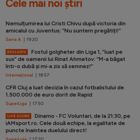
Cele mai noi știri
Nemulțumirea lui Cristi Chivu după victoria din
amicalul cu Juventus: ”Nu suntem pregătiți!”
Serie A
| 19:20
Fostul golgheter din Liga 1, ”luat pe
EXCLUSIV
sus” de oamenii lui Rinat Ahmetov: ”M-a băgat
într-o dubă și mi-a zis să semnez!”
Internațional
| 18:57
CFR Cluj a luat decizia în cazul fotbalistului de
1.500.000 de euro dorit de Rapid
SuperLiga
| 17:50
Dinamo - FC Voluntari, de la 21:30, pe
LIVE SCORE
iAMsport.ro. Cele două echipe, la egalitate de
puncte înaintea duelului direct!
SuperLiga
| 17:20