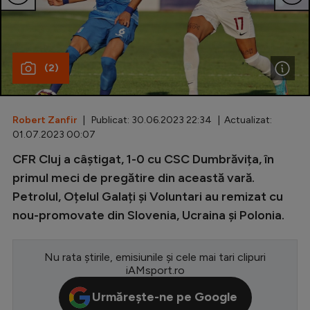
Special
Diverse
(2)
Inedit
Clasamente
Robert Zanfir
| Publicat: 30.06.2023 22:34 | Actualizat:
01.07.2023 00:07
CFR Cluj a câștigat, 1-0 cu CSC Dumbrăvița, în
Champions League
primul meci de pregătire din această vară.
Petrolul, Oțelul Galați și Voluntari au remizat cu
Europa League
nou-promovate din Slovenia, Ucraina și Polonia.
Conference League
CM 2026
Nu rata știrile, emisiunile și cele mai tari clipuri
iAMsport.ro
Premier League
Urmărește-ne pe Google
LaLiga