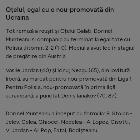
Oțelul, egal cu o nou-promovată din
Ucraina
Tot remiză a reușit și Oțelul Galați. Dorinel
Munteanu și compania au terminat la egalitate cu
Polisia Jitomir, 2-2 (1-0). Meciul a avut loc în stagiul
de pregătire din Austria.
Vasile Jardan (40) şi Ionuţ Neagu (65), din lovitură
liberă, au marcat pentru nou-promovată din Liga 1.
Pentru Polisia, nou-promovată în prima ligă
ucraineană, a punctat Denis Ianakov (70, 87).
Dorinel Munteanu a început cu formula: R. Stoian -
Jelev, Celea, Ghiocel, Nedelea - A. Lopez, Cisotti,
V. Jardan - Al. Pop, Fatai, Bodişteanu.