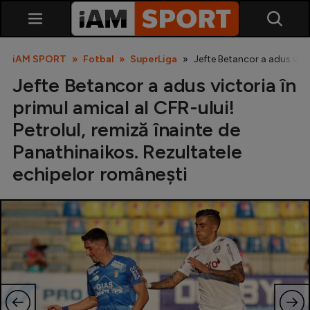
iAM SPORT
Fotbal
SuperLiga
Jefte Betancor a adus victo
Jefte Betancor a adus victoria în
primul amical al CFR-ului!
Petrolul, remiză înainte de
Panathinaikos. Rezultatele
echipelor românești
SuperLiga
Liga 2
Cupa României
Echipa Națională
U21
Fotbal feminin