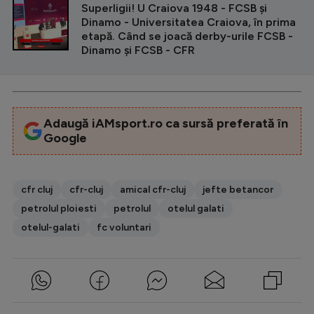
Superligii! U Craiova 1948 - FCSB și
Dinamo - Universitatea Craiova, în prima
etapă. Când se joacă derby-urile FCSB -
Dinamo și FCSB - CFR
Adaugă iAMsport.ro ca sursă preferată în
Google
cfr cluj
cfr-cluj
amical cfr-cluj
jefte betancor
petrolul ploiesti
petrolul
otelul galati
otelul-galati
fc voluntari