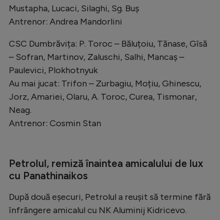
Mustapha, Lucaci, Silaghi, Sg. Buș
Natație
Antrenor: Andrea Mandorlini
Formula 1
CSC Dumbrăvița: P. Toroc – Băluțoiu, Tănase, Gîsă
Gimnastică
– Sofran, Martinov, Zaluschi, Salhi, Mancaș –
Auto
Paulevici, Plokhotnyuk
Rugby
Au mai jucat: Trifon – Zurbagiu, Moțiu, Ghinescu,
Jorz, Amariei, Olaru, A. Toroc, Curea, Tismonar,
Ciclism
Neag.
Alte sporturi
Antrenor: Cosmin Stan
JO 2024
JO 2026
Petrolul, remiză înaintea amicalului de lux
cu Panathinaikos
După două eșecuri, Petrolul a reușit să termine fără
înfrângere amicalul cu NK Aluminij Kidricevo.