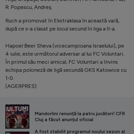
R. Popescu, Andreş.
Ruch a promovat în Ekstraklasa în această vară,
după ce s-a clasat pe locul secund în liga a II-a.
Hapoel Beer Sheva (vicecampioana Israelului), pe
4 iulie, este următorul adversar al lui FC Voluntari.
În primul său meci amical, FC Voluntari a învins
echipa poloneză de ligă secundă GKS Katowice cu
1-0.
(AGERPRES)
CITEȘTE ȘI
Mandorlini renunță la patru jucători! CFR
Cluj a făcut anunțul oficial
A fost stabilit programul noului sezon al