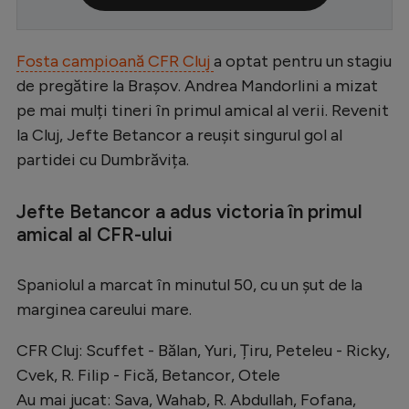
Serie A
Bundesliga
Fosta campioană CFR Cluj
a optat pentru un stagiu
de pregătire la Brașov. Andrea Mandorlini a mizat
Ligue 1
pe mai mulți tineri în primul amical al verii. Revenit
Campionate
la Cluj, Jefte Betancor a reușit singurul gol al
partidei cu Dumbrăvița.
Starurile fotbalului
EURO 2024
Jefte Betancor a adus victoria în primul
Stranieri
amical al CFR-ului
Clasamente
Spaniolul a marcat în minutul 50, cu un șut de la
marginea careului mare.
CFR Cluj: Scuffet - Bălan, Yuri, Țiru, Peteleu - Ricky,
Tenis
Cvek, R. Filip - Fică, Betancor, Otele
Handbal
Au mai jucat: Sava, Wahab, R. Abdullah, Fofana,