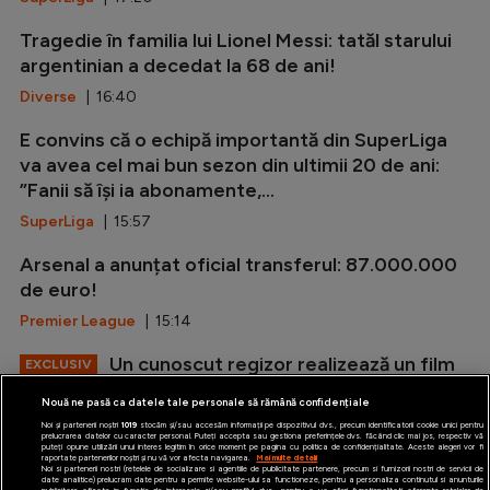
Tragedie în familia lui Lionel Messi: tatăl starului
argentinian a decedat la 68 de ani!
Diverse
| 16:40
E convins că o echipă importantă din SuperLiga
va avea cel mai bun sezon din ultimii 20 de ani:
”Fanii să își ia abonamente,...
SuperLiga
| 15:57
Arsenal a anunțat oficial transferul: 87.000.000
de euro!
Premier League
| 15:14
Un cunoscut regizor realizează un film
EXCLUSIV
despre Anghel și Edi Iordănescu
Nouă ne pasă ca datele tale personale să rămână confidențiale
Special
| 14:36
Noi și partenerii noștri
1019
stocăm și/sau accesăm informații pe dispozitivul dvs., precum identificatorii cookie unici pentru
prelucrarea datelor cu caracter personal. Puteți accepta sau gestiona preferințele dvs. făcând clic mai jos, respectiv vă
puteți opune utilizării unui interes legitim în orice moment pe pagina cu politica de confidențialitate. Aceste alegeri vor fi
raportate partenerilor noștri și nu vă vor afecta navigarea.
Mai multe detalii
Noi si partenerii nostri (retelele de socializare si agentiile de publicitate partenere, precum si furnizorii nostri de servicii de
date analitice) prelucram date pentru a permite website-ului sa functioneze, pentru a personaliza continutul si anunturile