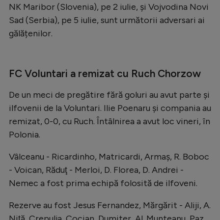
NK Maribor (Slovenia), pe 2 iulie, și Vojvodina Novi
Sad (Serbia), pe 5 iulie, sunt următorii adversari ai
gălățenilor.
FC Voluntari a remizat cu Ruch Chorzow
De un meci de pregătire fără goluri au avut parte și
ilfovenii de la Voluntari. Ilie Poenaru și compania au
remizat, 0-0, cu Ruch. Întâlnirea a avut loc vineri, în
Polonia.
Vâlceanu - Ricardinho, Matricardi, Armaş, R. Boboc
- Voican, Răduţ - Merloi, D. Florea, D. Andrei -
Nemec a fost prima echipă folosită de ilfoveni.
Rezerve au fost Jesus Fernandez, Mărgărit - Aliji, A.
Niţă, Crepulja, Cocian, Dumiter, Al. Munteanu, Paz,