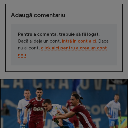
Adaugă comentariu
Pentru a comenta, trebuie să fii logat.
Dacă ai deja un cont,
intră în cont aici
. Daca
nu ai cont,
click aici pentru a crea un cont
nou
.