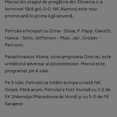
Intră în cont
Meciul din stagiul de pregătire din Slovenia s-a
terminat fără gol, 0-0. NK Aluminij este nou-
Creează cont
promovată în prima ligă slovenă.
Petrolul a început cu Zima - Doua, P. Papp, Garutti,
Hanca - Seto, Jefferson - Musi, Jair, Grozav -
Petrovic.
Panathinaikos Atena, vicecampioana Greciei, este
următorul adversar al ploieștenolor. Meciul este
programat pe 4 iulie.
Pe 5 iulie, Petrolul va întâlni echipa croată NK
Osijek. Până acum, Petrolul a fost învinsă cu 3-2 de
FK Shkendija (Macedonia de Nord) şi cu 5-0 de FK
Sarajevo