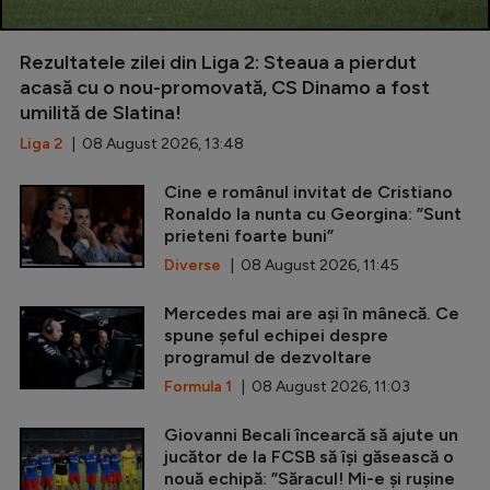
Rezultatele zilei din Liga 2: Steaua a pierdut
acasă cu o nou-promovată, CS Dinamo a fost
umilită de Slatina!
Liga 2
| 08 August 2026, 13:48
Cine e românul invitat de Cristiano
Ronaldo la nunta cu Georgina: ”Sunt
prieteni foarte buni”
Diverse
| 08 August 2026, 11:45
Mercedes mai are ași în mânecă. Ce
spune șeful echipei despre
programul de dezvoltare
Formula 1
| 08 August 2026, 11:03
Giovanni Becali încearcă să ajute un
jucător de la FCSB să își găsească o
nouă echipă: ”Săracul! Mi-e și rușine