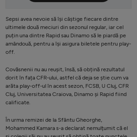
Serie A
Sepsi avea nevoie să își câștige fiecare dintre
Bundesliga
ultimele două meciuri din sezonul regular, iar cel
Ligue 1
puțin una dintre Rapid sau Dinamo să le piardă pe
Campionate
amândouă, pentru a își asigura biletele pentru play-
off.
Starurile fotbalului
EURO 2024
Covăsnenii nu au reușit, însă, să obțină rezultatul
Stranieri
dorit în fața CFR-ului, astfel că deja se știe cum va
arăta play-off-ul în acest sezon, FCSB, U Cluj, CFR
Clasamente
Cluj, Universitatea Craiova, Dinamo și Rapid fiind
calificate.
În urma remizei de la Sfântu Gheorghe,
Tenis
Mohammed Kamara s-a declarat nemulțumit că el
Handbal
și colegii săi nu au reușit să obțină toate punctele.