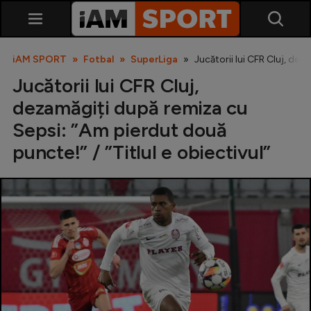
iAM SPORT
Fotbal
SuperLiga
Jucătorii lui CFR Cluj, dez
Jucătorii lui CFR Cluj,
dezamăgiți după remiza cu
Sepsi: ”Am pierdut două
puncte!” / ”Titlul e obiectivul”
SuperLiga
Liga 2
Cupa României
Echipa Națională
U21
Fotbal feminin