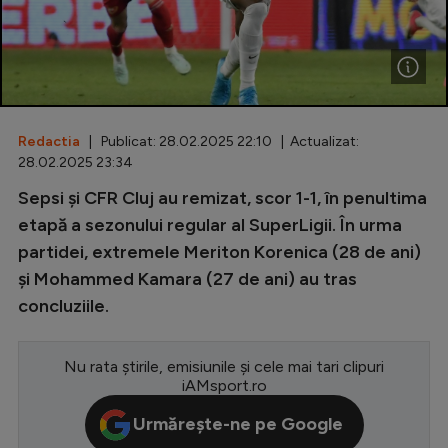
Special
Diverse
Inedit
Redactia
| Publicat: 28.02.2025 22:10 | Actualizat:
Clasamente
28.02.2025 23:34
Sepsi și CFR Cluj au remizat, scor 1-1, în penultima
etapă a sezonului regular al SuperLigii. În urma
partidei, extremele Meriton Korenica (28 de ani)
Champions League
și Mohammed Kamara (27 de ani) au tras
Europa League
concluziile.
Conference League
CM 2026
Nu rata știrile, emisiunile și cele mai tari clipuri
iAMsport.ro
Premier League
Urmărește-ne pe Google
LaLiga