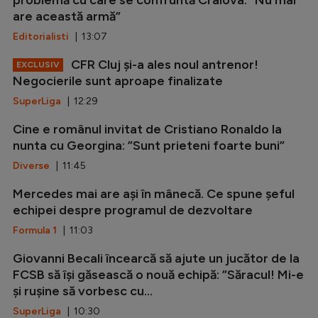
are această armă”
Editorialisti
| 13:07
CFR Cluj și-a ales noul antrenor!
EXCLUSIV
Negocierile sunt aproape finalizate
SuperLiga
| 12:29
Cine e românul invitat de Cristiano Ronaldo la
nunta cu Georgina: ”Sunt prieteni foarte buni”
Diverse
| 11:45
Mercedes mai are ași în mânecă. Ce spune șeful
echipei despre programul de dezvoltare
Formula 1
| 11:03
Giovanni Becali încearcă să ajute un jucător de la
FCSB să își găsească o nouă echipă: ”Săracul! Mi-e
și rușine să vorbesc cu...
SuperLiga
| 10:30