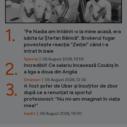
1.
”Pe Nadia am întâlnit-o la mine acasă, era
iubita lui Ștefan Bănică”. Brokerul fugar
povestește reacția ”Zeiței” când i-a
intrat în baie
Special
| 06 August 2026, 19:59
2.
Incredibil! Ce salariu încasează Coubiș în
a liga a doua din Anglia
Stranieri
| 05 August 2026, 12:34
3.
A fost șofer de Uber și însoțitor de zbor
după ce a renunțat la sportul
profesionist: ”Nu mi-am imaginat în viața
mea!”
Inedit
| 06 August 2026, 19:00