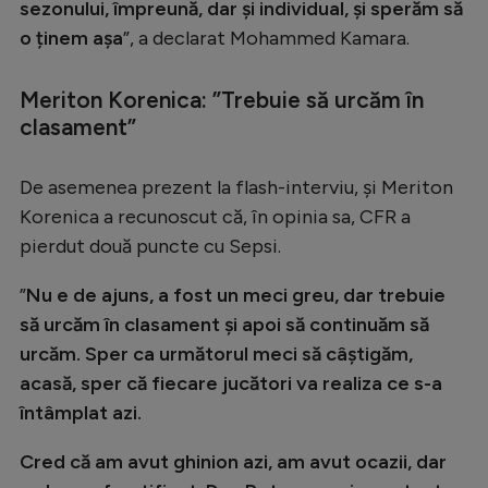
Intră în cont
sezonului, împreună, dar și individual, și sperăm să
o ținem așa
”, a declarat Mohammed Kamara.
Creează cont
Meriton Korenica: ”Trebuie să urcăm în
clasament”
De asemenea prezent la flash-interviu, și Meriton
Korenica a recunoscut că, în opinia sa, CFR a
pierdut două puncte cu Sepsi.
”
Nu e de ajuns, a fost un meci greu, dar trebuie
să urcăm în clasament și apoi să continuăm să
urcăm. Sper ca următorul meci să câștigăm,
acasă, sper că fiecare jucători va realiza ce s-a
întâmplat azi.
Cred că am avut ghinion azi, am avut ocazii, dar