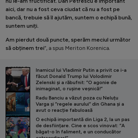
nu le-am fructificat. Dan Petrescu e important
aici, dar nu a fost ceva ciudat că nu a fost pe
bancă, trebuie să îl ajutăm, suntem o echipă bună,
suntem uniți.
Am pierdut două puncte, sperăm meciul următor
să obținem trei
”, a spus Meriton Korenica.
CITEȘTE ȘI
Inamicul lui Vladimir Putin a privit ce i-a
făcut Donald Trump lui Volodimir
Zelenski și a răbufnit: ”O agonie de
inimaginat, o rușine veșnică!”
Radu Banciu a văzut poza cu Neluțu
Varga și ”regele aurului” din Ghana și a
avut o reacție fabuloasă
O echipă importantă din Liga 2, la un pas
de desființare. Cine e scos vinovat: ”A
băgat-o în faliment, e un conducător
extraordinar!”