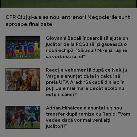
CFR Cluj și-a ales noul antrenor! Negocierile sunt
aproape finalizate
Giovanni Becali încearcă să ajute un
jucător de la FCSB să își găsească o
nouă echipă: ”Săracul! Mi-e și rușine
să vorbesc cu el”
Reacție vehementă după ce Neluțu
Varga a anunțat că ia în calcul să
preia UTA Arad: ”Să cadă din lac în
puț. Jale mai mare decât acolo nu
este nicăieri!”
Adrian Mihalcea a anunțat un nou
transfer după remiza cu Rapid: ”Vom
vedea dacă vor mai veni alți
jucători!”