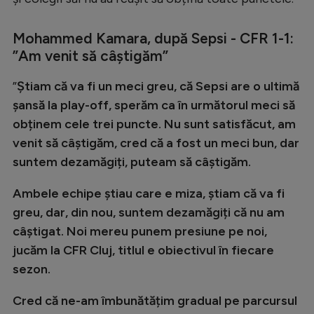
Natație
Mohammed Kamara, după Sepsi - CFR 1-1:
Formula 1
”Am venit să câștigăm”
Gimnastică
”
Știam că va fi un meci greu, că Sepsi are o ultimă
Auto
șansă la play-off, sperăm ca în următorul meci să
Rugby
obținem cele trei puncte. Nu sunt satisfăcut, am
venit să câștigăm, cred că a fost un meci bun, dar
Ciclism
suntem dezamăgiți, puteam să câștigăm.
Alte sporturi
Ambele echipe știau care e miza, știam că va fi
JO 2024
greu, dar, din nou, suntem dezamăgiți că nu am
JO 2026
câștigat. Noi mereu punem presiune pe noi,
jucăm la CFR Cluj, titlul e obiectivul în fiecare
sezon.
Cred că ne-am îmbunătățim gradual pe parcursul