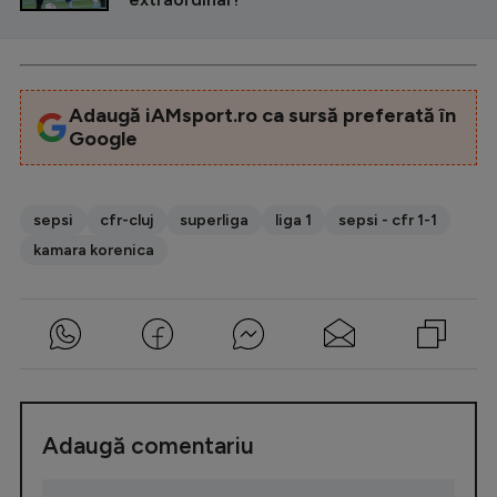
Adaugă iAMsport.ro ca sursă preferată în
Google
sepsi
cfr-cluj
superliga
liga 1
sepsi - cfr 1-1
kamara korenica
Adaugă comentariu