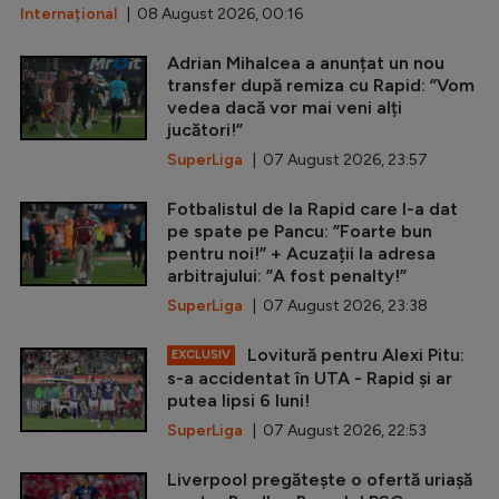
Internațional
| 08 August 2026, 00:16
Adrian Mihalcea a anunțat un nou
transfer după remiza cu Rapid: ”Vom
vedea dacă vor mai veni alți
jucători!”
SuperLiga
| 07 August 2026, 23:57
Fotbalistul de la Rapid care l-a dat
pe spate pe Pancu: ”Foarte bun
pentru noi!” + Acuzații la adresa
arbitrajului: ”A fost penalty!”
SuperLiga
| 07 August 2026, 23:38
Lovitură pentru Alexi Pitu:
EXCLUSIV
s-a accidentat în UTA - Rapid și ar
putea lipsi 6 luni!
SuperLiga
| 07 August 2026, 22:53
Liverpool pregătește o ofertă uriașă