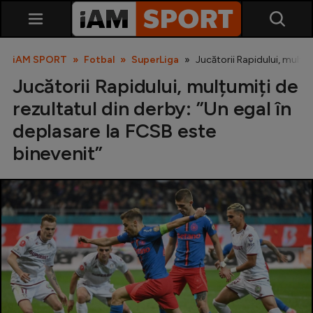
iAM SPORT
Fotbal
SuperLiga
Jucătorii Rapidului, mulțum
Jucătorii Rapidului, mulțumiți de
rezultatul din derby: ”Un egal în
deplasare la FCSB este
binevenit”
SuperLiga
Liga 2
Cupa României
Echipa Națională
U21
Fotbal feminin