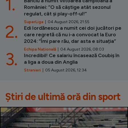
1.
Banciu a numit viitoarea campioană a
României: ”O să câștige atât sezonul
regulat, cât și play-off-ul!”
SuperLiga
| 04 August 2026, 21:55
2.
Edi Iordănescu a numit cei doi jucători pe
care regretă că nu i-a convocat la Euro
2024: ”Îmi pare rău, dar asta e situația”
Echipa Națională
| 04 August 2026, 08:03
3.
Incredibil! Ce salariu încasează Coubiș în
a liga a doua din Anglia
Stranieri
| 05 August 2026, 12:34
Știri de ultimă oră din sport