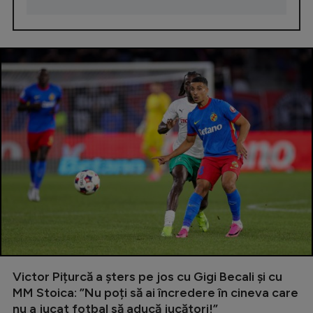
Victor Pițurcă a șters pe jos cu Gigi Becali și cu
MM Stoica: ”Nu poți să ai încredere în cineva care
nu a jucat fotbal să aducă jucători!”