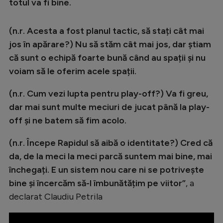
Intră în cont
totul va fi bine.
Creează cont
(n.r. Acesta a fost planul tactic, să stați cât mai
jos în apărare?) Nu să stăm cât mai jos, dar știam
că sunt o echipă foarte bună când au spații și nu
voiam să le oferim acele spații.
(n.r. Cum vezi lupta pentru play-off?) Va fi greu,
dar mai sunt multe meciuri de jucat până la play-
off și ne batem să fim acolo.
(n.r. Începe Rapidul să aibă o identitate?) Cred că
da, de la meci la meci parcă suntem mai bine, mai
închegați. E un sistem nou care ni se potrivește
bine și încercăm să-l îmbunătățim pe viitor”
, a
declarat Claudiu Petrila