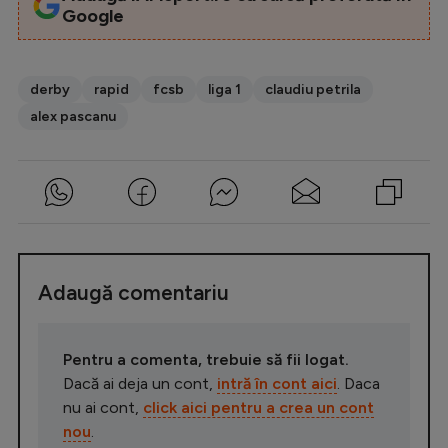
Google
derby
rapid
fcsb
liga 1
claudiu petrila
alex pascanu
Adaugă comentariu
Pentru a comenta, trebuie să fii logat.
Dacă ai deja un cont,
intră în cont aici
. Daca
nu ai cont,
click aici pentru a crea un cont
nou
.