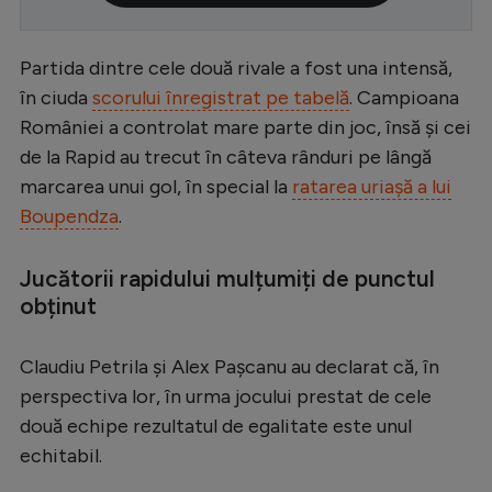
Serie A
Partida dintre cele două rivale a fost una intensă,
Bundesliga
în ciuda
scorului înregistrat pe tabelă
. Campioana
Ligue 1
României a controlat mare parte din joc, însă și cei
Campionate
de la Rapid au trecut în câteva rânduri pe lângă
marcarea unui gol, în special la
ratarea uriașă a lui
Starurile fotbalului
Boupendza
.
EURO 2024
Stranieri
Jucătorii rapidului mulțumiți de punctul
obținut
Clasamente
Claudiu Petrila și Alex Pașcanu au declarat că, în
perspectiva lor, în urma jocului prestat de cele
două echipe rezultatul de egalitate este unul
Tenis
echitabil.
Handbal