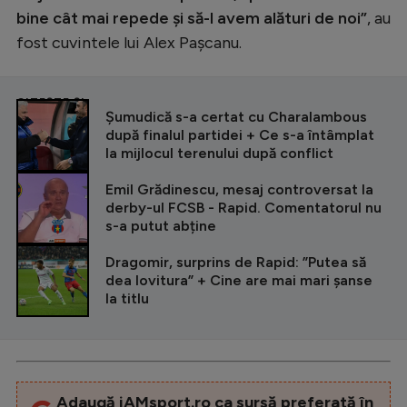
bine cât mai repede și să-l avem alături de noi”
, au
fost cuvintele lui Alex Pașcanu.
CITEȘTE ȘI
Șumudică s-a certat cu Charalambous
după finalul partidei + Ce s-a întâmplat
la mijlocul terenului după conflict
Emil Grădinescu, mesaj controversat la
derby-ul FCSB - Rapid. Comentatorul nu
s-a putut abține
Dragomir, surprins de Rapid: ”Putea să
dea lovitura” + Cine are mai mari șanse
la titlu
Adaugă iAMsport.ro ca sursă preferată în