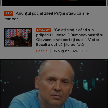
Anunţul şoc al zilei! Puţini ştiau că are
RTV
cancer
”Ce ați simțit când s-a
EXCLUSIV
prăpădit Lucescu? Dumneavoastră și
Giovanni erați certați cu el”. Victor
Becali a dat cărțile pe față
Special
| 05 August 2026, 13:23