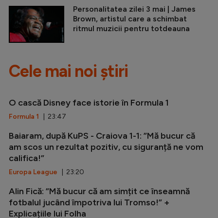
Personalitatea zilei 3 mai | James
Brown, artistul care a schimbat
ritmul muzicii pentru totdeauna
Cele mai noi știri
O cască Disney face istorie în Formula 1
Formula 1
| 23:47
Baiaram, după KuPS - Craiova 1-1: ”Mă bucur că
am scos un rezultat pozitiv, cu siguranță ne vom
califica!”
Europa League
| 23:20
Alin Fică: ”Mă bucur că am simțit ce înseamnă
fotbalul jucând împotriva lui Tromso!” +
Explicațiile lui Folha