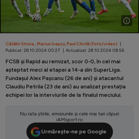
Special
Diverse
Inedit
Cătălin Stroia
,
Marius Ivașcu
,
Paul Chirilă (foto/video)
|
Clasamente
Publicat: 28.10.2024 00:27 | Actualizat: 28.10.2024 08:56
FCSB și Rapid au remizat, scor 0-0, în cel mai
așteptat meci al etapei a 14-a din SuperLiga.
Fundașul Alex Pașcanu (26 de ani) și atacantul
Champions League
Claudiu Petrila (23 de ani) au analizat prestația
Europa League
echipei lor la interviurile de la finalul meciului.
Conference League
CM 2026
Nu rata știrile, emisiunile și cele mai tari clipuri
iAMsport.ro
Premier League
Urmărește-ne pe Google
LaLiga