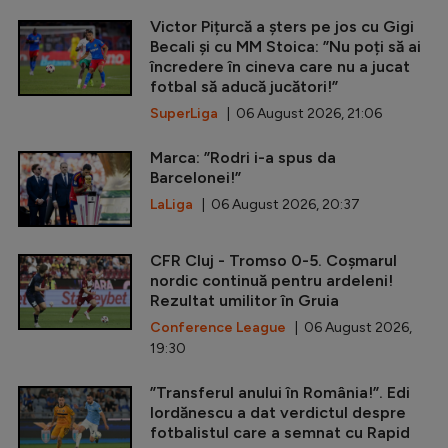
Victor Pițurcă a șters pe jos cu Gigi
Becali și cu MM Stoica: ”Nu poți să ai
încredere în cineva care nu a jucat
fotbal să aducă jucători!”
SuperLiga
| 06 August 2026, 21:06
Marca: ”Rodri i-a spus da
Barcelonei!”
LaLiga
| 06 August 2026, 20:37
CFR Cluj - Tromso 0-5. Coșmarul
nordic continuă pentru ardeleni!
Rezultat umilitor în Gruia
Conference League
| 06 August 2026,
19:30
”Transferul anului în România!”. Edi
Iordănescu a dat verdictul despre
fotbalistul care a semnat cu Rapid