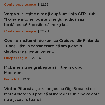
Conference League
| 22:52
Varga și-a ieșit din minți după umilința CFR-ului:
”Folha e istorie, poate vine Șumudică sau
Iordănescu! E posibil să merg la...
Conference League
| 22:28
Coelho, mulțumit de remiza Craiovei din Finlanda:
”Dacă luăm în considerare că am jucat în
deplasare și pe un teren...
Europa League
| 22:04
McLaren nu se grăbește să intre în clubul
Macarena
Formula 1
| 21:35
Victor Pițurcă a șters pe jos cu Gigi Becali și cu
MM Stoica: ”Nu poți să ai încredere în cineva care
nu a jucat fotbal să...