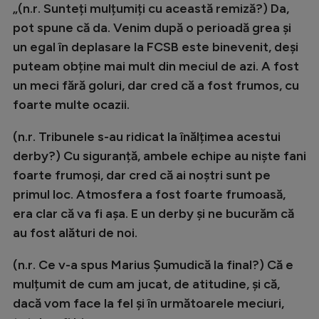
„(n.r. Sunteți mulțumiți cu această remiză?) Da,
Natație
pot spune că da. Venim după o perioadă grea și
Formula 1
un egal în deplasare la FCSB este binevenit, deși
puteam obține mai mult din meciul de azi. A fost
Gimnastică
un meci fără goluri, dar cred că a fost frumos, cu
Auto
foarte multe ocazii.
Rugby
(n.r. Tribunele s-au ridicat la înălțimea acestui
Ciclism
derby?) Cu siguranță, ambele echipe au niște fani
Alte sporturi
foarte frumoși, dar cred că ai noștri sunt pe
primul loc. Atmosfera a fost foarte frumoasă,
JO 2024
era clar că va fi așa. E un derby și ne bucurăm că
JO 2026
au fost alături de noi.
(n.r. Ce v-a spus Marius Șumudică la final?) Că e
mulțumit de cum am jucat, de atitudine, și că,
dacă vom face la fel și în următoarele meciuri,