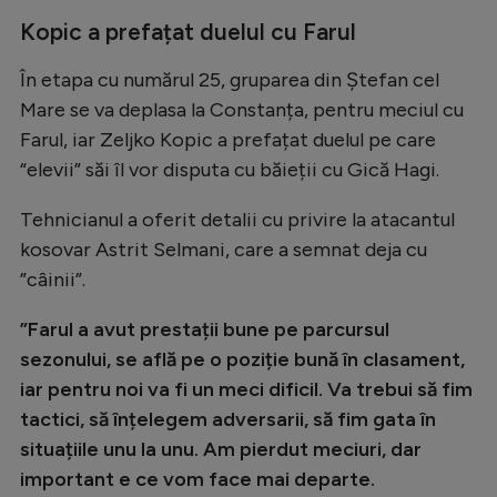
Natație
Kopic a prefațat duelul cu Farul
Formula 1
În etapa cu numărul 25, gruparea din Ștefan cel
Gimnastică
Mare se va deplasa la Constanța, pentru meciul cu
Farul, iar Zeljko Kopic a prefațat duelul pe care
Auto
“elevii” săi îl vor disputa cu băieții cu Gică Hagi.
Rugby
Tehnicianul a oferit detalii cu privire la atacantul
Ciclism
kosovar Astrit Selmani, care a semnat deja cu
Alte sporturi
”câinii”.
JO 2024
”Farul a avut prestații bune pe parcursul
JO 2026
sezonului, se află pe o poziție bună în clasament,
iar pentru noi va fi un meci dificil. Va trebui să fim
tactici, să înțelegem adversarii, să fim gata în
situațiile unu la unu. Am pierdut meciuri, dar
important e ce vom face mai departe.