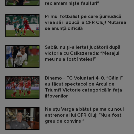
reclamam niște faulturi”
Primul fotbalist pe care Șumudică
vrea să îl aducă la CFR Cluj! Mutarea
se anunță dificilă
Sabău nu și-a iertat jucătorii după
victoria cu Csikszereda: ”Mesajul
meu nu a fost înțeles!”
Dinamo - FC Voluntari 4-0. ”Câinii”
au făcut spectacol pe Arcul de
Triumf! Victorie categorică în fața
ilfovenilor
Neluțu Varga a bătut palma cu noul
antrenor al lui CFR Cluj: ”Nu a fost
greu de convins!”