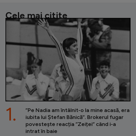
Cele mai citite
1.
”Pe Nadia am întâlnit-o la mine acasă, era
iubita lui Ștefan Bănică”. Brokerul fugar
povestește reacția ”Zeiței” când i-a
intrat în baie