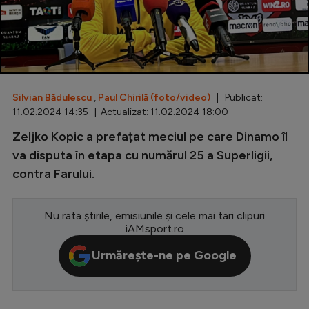
Special
Diverse
Inedit
Silvian Bădulescu
,
Paul Chirilă (foto/video)
| Publicat:
Clasamente
11.02.2024 14:35 | Actualizat: 11.02.2024 18:00
Zeljko Kopic a prefațat meciul pe care Dinamo îl
va disputa în etapa cu numărul 25 a Superligii,
contra Farului.
Champions League
Europa League
Nu rata știrile, emisiunile și cele mai tari clipuri
Conference League
iAMsport.ro
CM 2026
Urmărește-ne pe Google
Premier League
LaLiga