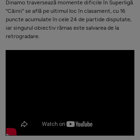
Dinamo traversează momente dificile în Superligă.
Serie A
“Câinii” se află pe ultimul loc în clasament, cu 16
puncte acumulate în cele 24 de partide disputate,
Bundesliga
iar singurul obiectiv rămas este salvarea de la
Ligue 1
retrogradare.
Campionate
Starurile fotbalului
EURO 2024
Stranieri
Clasamente
Tenis
Handbal