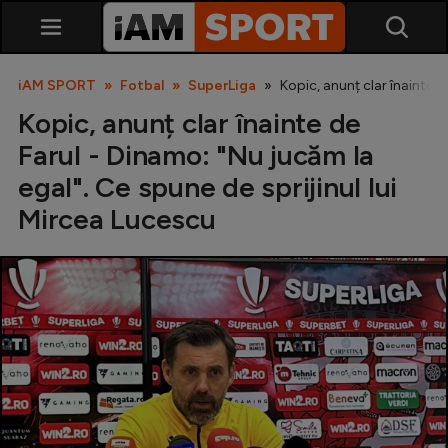
iAM SPORT
Fotbal
SuperLiga
Kopic, anunț clar înainte d
Kopic, anunț clar înainte de
Farul - Dinamo: "Nu jucăm la
egal". Ce spune de sprijinul lui
Mircea Lucescu
SuperLiga
Liga 2
Cupa României
Echipa Națională
U21
Fotbal feminin