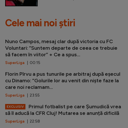
Cele mai noi știri
Nuno Campos, mesaj clar după victoria cu FC
Voluntari: ”Suntem departe de ceea ce trebuie
să facem în viitor” + Ce a spus...
SuperLiga
| 00:15
Florin Pîrvu a pus tunurile pe arbitraj după eșecul
cu Dinamo: ”Golurile lor au venit din niște faze la
care noi reclamam...
SuperLiga
| 23:55
Primul fotbalist pe care Șumudică vrea
EXCLUSIV
să îl aducă la CFR Cluj! Mutarea se anunță dificilă
SuperLiga
| 22:58