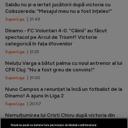
Sabău nu și-a iertat jucătorii după victoria cu
Csikszereda: ”Mesajul meu nu a fost înțeles!”
SuperLiga
| 21:49
Dinamo - FC Voluntari 4-0. ”Câinii” au făcut
spectacol pe Arcul de Triumf! Victorie
categorică în fața ilfovenilor
SuperLiga
| 21:25
Neluțu Varga a bătut palma cu noul antrenor al lui
CFR Cluj: ”Nu a fost greu de convins!”
SuperLiga
| 21:00
Nuno Campos a renunțat la încă un fotbalist de la
Dinamo! A ajuns în Liga 2
SuperLiga
| 20:07
Nemulțumirea lui Cristi Chivu după victoria din
amicalul cu Juventus: ”Nu suntem pregătiți!”
Nouă ne pasă ca datele tale personale să rămână confidențiale