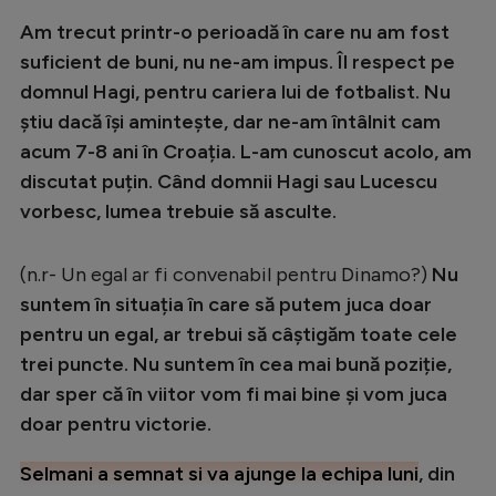
Intră în cont
Am trecut printr-o perioadă în care nu am fost
Creează cont
suficient de buni, nu ne-am impus. Îl respect pe
domnul Hagi, pentru cariera lui de fotbalist. Nu
știu dacă își amintește, dar ne-am întâlnit cam
acum 7-8 ani în Croația. L-am cunoscut acolo, am
discutat puțin. Când domnii Hagi sau Lucescu
vorbesc, lumea trebuie să asculte.
(n.r- Un egal ar fi convenabil pentru Dinamo?)
Nu
suntem în situația în care să putem juca doar
pentru un egal, ar trebui să câștigăm toate cele
trei puncte. Nu suntem în cea mai bună poziție,
dar sper că în viitor vom fi mai bine și vom juca
doar pentru victorie.
Selmani a semnat si va ajunge la echipa luni
, din