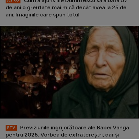
Cum a ajuns Ilie Dumitrescu să aibă la 57
AS.RO
de ani o greutate mai mică decât avea la 25 de
ani. Imaginile care spun totul
Previziunile îngrijorătoare ale Babei Vanga
RTV
pentru 2026. Vorbea de extratereștri, dar și