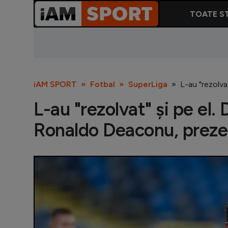
TOATE ST
iAM SPORT
Fotbal
SuperLiga
L-au "rezolva
L-au "rezolvat" și pe el.
Ronaldo Deaconu, prezent