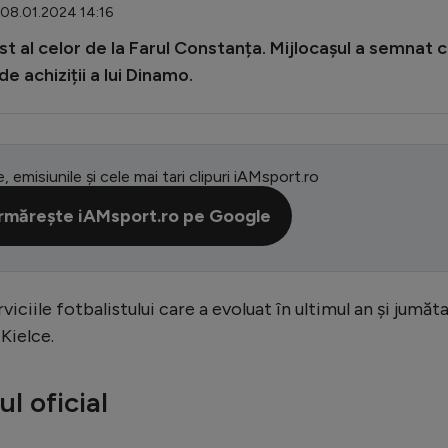
 08.01.2024 14:16
t al celor de la Farul Constanța. Mijlocașul a semnat 
e achiziții a lui Dinamo.
e, emisiunile și cele mai tari clipuri iAMsport.ro
rmărește iAMsport.ro pe Google
viciile fotbalistului care a evoluat în ultimul an și jumăt
Kielce.
l oficial