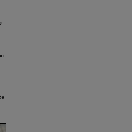
e
a
ri
te