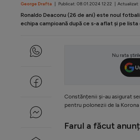
George Drafta
| Publicat: 08.01.2024 12:22 | Actualizat:
Ronaldo Deaconu (26 de ani) este noul fotbalis
echipa campioană după ce s-a aflat și pe lista d
Nu rata știril
U
Constănțenii și-au asigurat ser
pentru polonezii de la Korona 
Farul a făcut anunțu