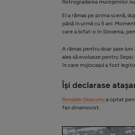
Retrogradarea mureșenilor nu l-
El a rămas pe prima scenă, du
până în urmă cu 5 ani. Moment
care a bifat-o în Slovenia, p
A rămas pentru doar șase luni 
ales să evolueze pentru Sepsi 
în care mijlocașul a fost legit
Își declarase ataș
Ronaldo Deaconu
a optat pent
fan dinamovist.