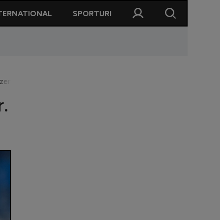
TERNATIONAL
SPORTURI
entat la o rivală din Superligă
r.