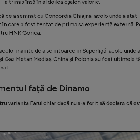
a trimis însă în al doilea eșalon valoric.
pă ce a semnat cu Concordia Chiajna, acolo unde a stat
 în care a fost tentat de prima sa experiență externă. P
entru HNK Gorica.
acolo, înainte de a se întoarce în Superligă, acolo unde 
și Gaz Metan Mediaș. China și Polonia au fost ultimele ță
imat.
amentul față de Dinamo
ru varianta Farul chiar dacă nu s-a ferit să declare că es