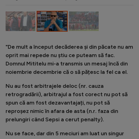
Intră în cont
Creează cont
"De mult a început decăderea și din păcate nu am
oprit mai repede nu știu ce puteam să fac.
Domnul Mititelu mi-a transmis un mesaj încă din
noiembrie decembrie că o să pățesc la fel ca el.
Nu au fost arbitrajele deloc (nr. cauza
retrogradării), arbitrajul a fost corect nu pot să
spun că am fost dezavantajați, nu pot să
reproșez nimic în afara de asta (n.r. faza din
prelungiri când Sepsi a cerut penalty).
Nu se face, dar din 5 meciuri am luat un singur