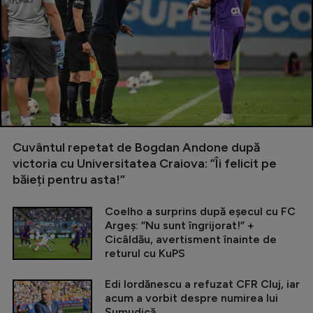
Cuvântul repetat de Bogdan Andone după
victoria cu Universitatea Craiova: ”Îi felicit pe
băieți pentru asta!”
Coelho a surprins după eșecul cu FC
Argeș: ”Nu sunt îngrijorat!” +
Cicâldău, avertisment înainte de
returul cu KuPS
Edi Iordănescu a refuzat CFR Cluj, iar
acum a vorbit despre numirea lui
Șumudică