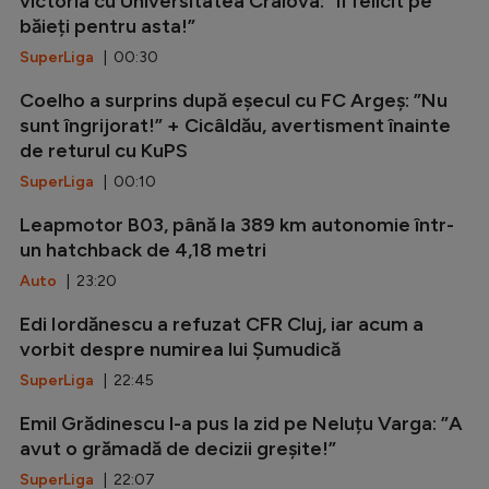
victoria cu Universitatea Craiova: ”Îi felicit pe
băieți pentru asta!”
SuperLiga
| 00:30
Coelho a surprins după eșecul cu FC Argeș: ”Nu
sunt îngrijorat!” + Cicâldău, avertisment înainte
de returul cu KuPS
SuperLiga
| 00:10
Leapmotor B03, până la 389 km autonomie într-
un hatchback de 4,18 metri
Auto
| 23:20
Edi Iordănescu a refuzat CFR Cluj, iar acum a
vorbit despre numirea lui Șumudică
SuperLiga
| 22:45
Emil Grădinescu l-a pus la zid pe Neluțu Varga: ”A
avut o grămadă de decizii greșite!”
SuperLiga
| 22:07