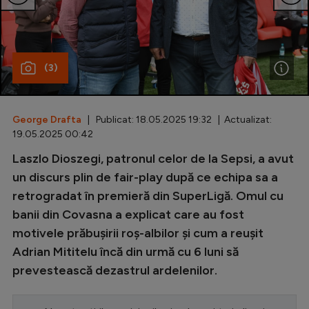
Special
Diverse
(3)
Inedit
Clasamente
George Drafta
| Publicat: 18.05.2025 19:32 | Actualizat:
19.05.2025 00:42
Laszlo Dioszegi, patronul celor de la Sepsi, a avut
Champions League
un discurs plin de fair-play după ce echipa sa a
retrogradat în premieră din SuperLigă. Omul cu
Europa League
banii din Covasna a explicat care au fost
Conference League
motivele prăbușirii roș-albilor și cum a reușit
Adrian Mititelu încă din urmă cu 6 luni să
CM 2026
prevestească dezastrul ardelenilor.
Premier League
LaLiga