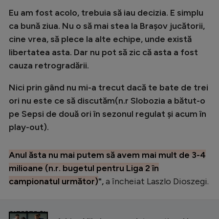
Eu am fost acolo, trebuia să iau decizia. E simplu
ca bună ziua. Nu o să mai stea la Brașov jucătorii,
cine vrea, să plece la alte echipe, unde există
libertatea asta. Dar nu pot să zic că asta a fost
cauza retrogradării.
Nici prin gând nu mi-a trecut dacă te bate de trei
ori nu este ce să discutăm(n.r Slobozia a bătut-o
pe Sepsi de două ori în sezonul regulat și acum în
play-out).
Anul ăsta nu mai putem să avem mai mult de 3-4
milioane (n.r. bugetul pentru Liga 2 în
campionatul următor)
",
a încheiat Laszlo Dioszegi.
CITEȘTE ȘI