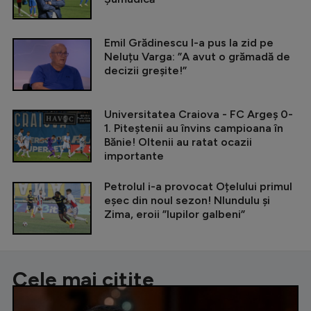
Emil Grădinescu l-a pus la zid pe
Neluțu Varga: ”A avut o grămadă de
decizii greșite!”
Universitatea Craiova - FC Argeș 0-
1. Piteștenii au învins campioana în
Bănie! Oltenii au ratat ocazii
importante
Petrolul i-a provocat Oțelului primul
eșec din noul sezon! Nlundulu și
Zima, eroii ”lupilor galbeni”
Cele mai citite