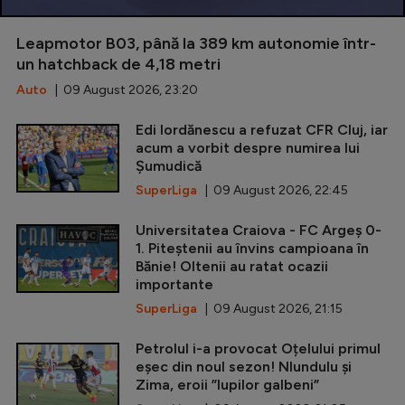
Leapmotor B03, până la 389 km autonomie într-
un hatchback de 4,18 metri
Auto
| 09 August 2026, 23:20
Edi Iordănescu a refuzat CFR Cluj, iar
acum a vorbit despre numirea lui
Șumudică
SuperLiga
| 09 August 2026, 22:45
Universitatea Craiova - FC Argeș 0-
1. Piteștenii au învins campioana în
Bănie! Oltenii au ratat ocazii
importante
SuperLiga
| 09 August 2026, 21:15
Petrolul i-a provocat Oțelului primul
eșec din noul sezon! Nlundulu și
Zima, eroii ”lupilor galbeni”