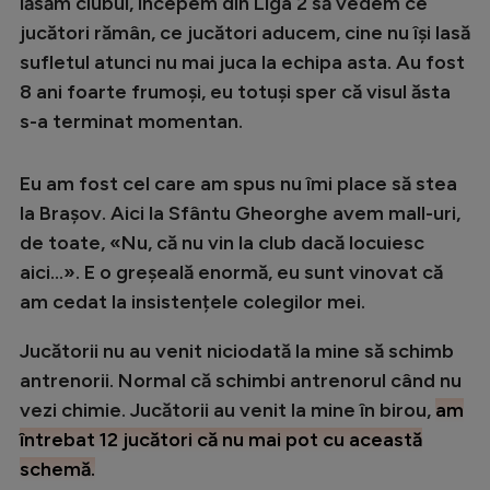
lăsăm clubul, începem din Liga 2 să vedem ce
jucători rămân, ce jucători aducem, cine nu își lasă
sufletul atunci nu mai juca la echipa asta. Au fost
8 ani foarte frumoși, eu totuși sper că visul ăsta
s-a terminat momentan.
Eu am fost cel care am spus nu îmi place să stea
la Brașov. Aici la Sfântu Gheorghe avem mall-uri,
de toate, «Nu, că nu vin la club dacă locuiesc
aici...». E o greșeală enormă, eu sunt vinovat că
am cedat la insistențele colegilor mei.
Jucătorii nu au venit niciodată la mine să schimb
antrenorii. Normal că schimbi antrenorul când nu
vezi chimie. Jucătorii au venit la mine în birou,
am
întrebat 12 jucători că nu mai pot cu această
schemă.