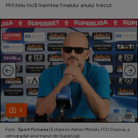
Mititelu încă înaintea finalului anului trecut.
Natație
Formula 1
Gimnastică
Auto
Rugby
Ciclism
Alte sporturi
JO 2024
JO 2026
3
Foto :
Sport Pictures
| Echipa lui Adrian Mititelu, FCU Craiova, a
retrogradat anul trecut din SuperLigă