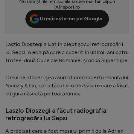
Nu rata știrile, emisiunile și cele mai tari clipuri
iAMsport.ro
Serie A
Urmărește-ne pe Google
Bundesliga
Ligue 1
Campionate
Laszlo Dioszegi a luat în piept șocul retrogradării
lui Sepsi, o echipă care a cucerit în ultimii ani patru
Starurile fotbalului
trofee, două Cupe ale României și două Supercupe.
EURO 2024
Stranieri
Omul de afaceri și-a asumat contraperformanța lui
Nicuzly & Co, dar a făcut și o dezvăluire care a lăsat
Clasamente
cu gura căscată pe toată lumea.
Laszlo Dioszegi a făcut radiografia
retrogradării lui Sepsi
Tenis
Handbal
A precizat care a fost mesajul primit de la Adrian