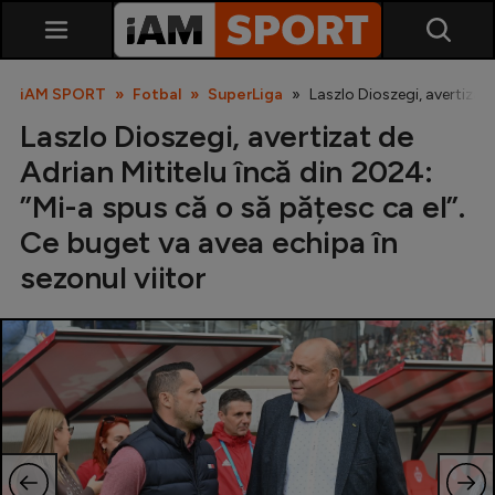
iAM SPORT
Fotbal
SuperLiga
Laszlo Dioszegi, avertizat 
Laszlo Dioszegi, avertizat de
Adrian Mititelu încă din 2024:
”Mi-a spus că o să pățesc ca el”.
Ce buget va avea echipa în
sezonul viitor
SuperLiga
Liga 2
Cupa României
Echipa Națională
U21
Fotbal feminin