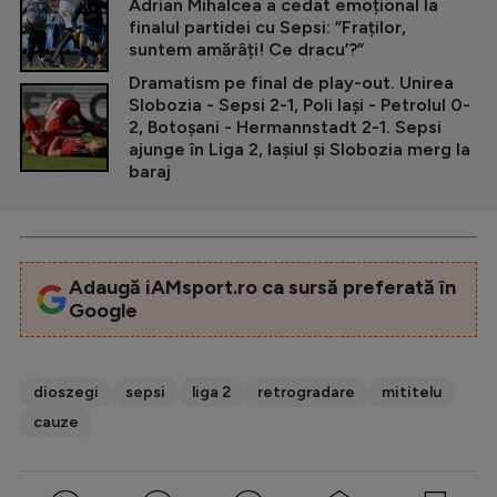
Adrian Mihalcea a cedat emoțional la
finalul partidei cu Sepsi: ”Fraților,
suntem amărâți! Ce dracu’?”
Dramatism pe final de play-out. Unirea
Slobozia - Sepsi 2-1, Poli Iași - Petrolul 0-
2, Botoșani - Hermannstadt 2-1. Sepsi
ajunge în Liga 2, Iașiul și Slobozia merg la
baraj
Adaugă iAMsport.ro ca sursă preferată în
Google
dioszegi
sepsi
liga 2
retrogradare
mititelu
cauze