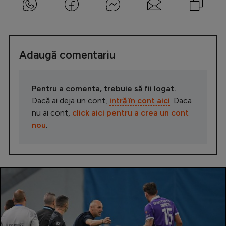
Adaugă comentariu
Pentru a comenta, trebuie să fii logat.
Dacă ai deja un cont,
intră în cont aici
. Daca
nu ai cont,
click aici pentru a crea un cont
nou
.