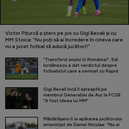
Victor Pițurcă a șters pe jos cu Gigi Becali și cu
MM Stoica: ”Nu poți să ai încredere în cineva care
nu a jucat fotbal să aducă jucători!”
”Transferul anului în România!”. Edi
Iordănescu a dat verdictul despre
fotbalistul care a semnat cu Rapid
Gigi Becali încă îl așteaptă pe
membrul Generației de Aur la FCSB:
”A fost ideea lui MM”
Măldărășanu îi ia apărarea jucătorului
amenințat de Daniel Niculae: ”Nu ai