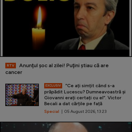
Anunţul şoc al zilei! Puţini ştiau că are
RTV
cancer
”Ce ați simțit când s-a
EXCLUSIV
prăpădit Lucescu? Dumneavoastră și
Giovanni erați certați cu el”. Victor
Becali a dat cărțile pe față
Special
| 05 August 2026, 13:23