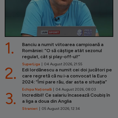
1.
Banciu a numit viitoarea campioană a
României: ”O să câștige atât sezonul
regulat, cât și play-off-ul!”
SuperLiga
| 04 August 2026, 21:55
2.
Edi Iordănescu a numit cei doi jucători pe
care regretă că nu i-a convocat la Euro
2024: ”Îmi pare rău, dar asta e situația”
Echipa Națională
| 04 August 2026, 08:03
3.
Incredibil! Ce salariu încasează Coubiș în
a liga a doua din Anglia
Stranieri
| 05 August 2026, 12:34