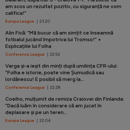
am scos un rezultat pozitiv, cu siguranță ne vom
califica!”
Europa League
| 23:20
Alin Fică: ”Mă bucur că am simțit ce înseamnă
fotbalul jucând împotriva lui Tromso!” +
Explicațiile lui Folha
Conference League
| 22:52
Varga și-a ieșit din minți după umilința CFR-ului:
”Folha e istorie, poate vine Șumudică sau
Iordănescu! E posibil să merg la...
Conference League
| 22:28
Coelho, mulțumit de remiza Craiovei din Finlanda:
”Dacă luăm în considerare că am jucat în
deplasare și pe un teren...
Europa League
| 22:04