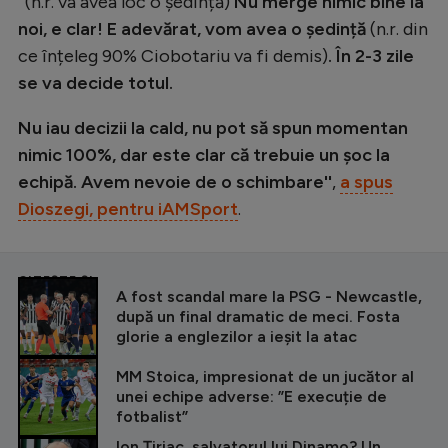
”
(n.r. va avea loc o ședință)
Nu merge nimic bine la
noi, e clar! E adevărat, vom avea o ședință
(n.r. din
ce înțeleg 90% Ciobotariu va fi demis)
. În 2-3 zile
se va decide totul.
Nu iau decizii la cald, nu pot să spun momentan
nimic 100%, dar este clar că trebuie un șoc la
echipă. Avem nevoie de o schimbare''
,
a spus
Dioszegi, pentru iAMSport
.
CITEȘTE ȘI
A fost scandal mare la PSG - Newcastle,
după un final dramatic de meci. Fosta
glorie a englezilor a ieșit la atac
MM Stoica, impresionat de un jucător al
unei echipe adverse: ”E execuție de
fotbalist”
Ion Țiriac, salvatorul lui Dinamo? Un