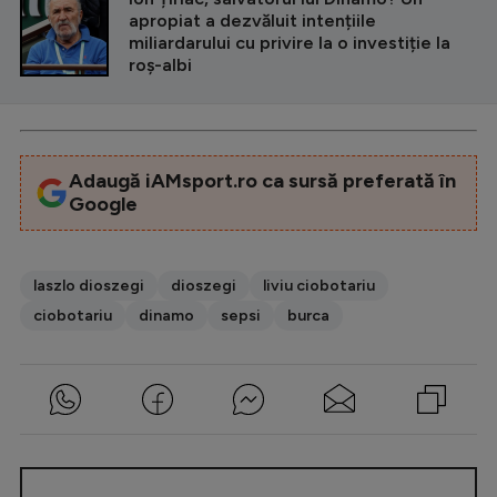
apropiat a dezvăluit intențiile
miliardarului cu privire la o investiție la
roș-albi
Adaugă iAMsport.ro ca sursă preferată în
Google
laszlo dioszegi
dioszegi
liviu ciobotariu
ciobotariu
dinamo
sepsi
burca