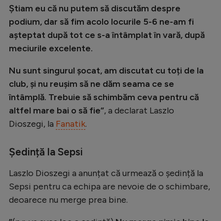
Intră în cont
Știam eu că nu putem să discutăm despre
Creează cont
podium, dar să fim acolo locurile 5-6 ne-am fi
așteptat după tot ce s-a întâmplat în vară, după
meciurile excelente.
Nu sunt singurul șocat, am discutat cu toți de la
club, și nu reușim să ne dăm seama ce se
întâmplă. Trebuie să schimbăm ceva pentru că
altfel mare bai o să fie”
, a declarat Laszlo
Dioszegi, la
Fanatik
.
Ședință la Sepsi
Laszlo Dioszegi a anunțat că urmează o ședință la
Sepsi pentru ca echipa are nevoie de o schimbare,
deoarece nu merge prea bine.