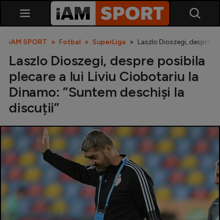
iAM SPORT
Fotbal
SuperLiga
Laszlo Dioszegi, despre pos
Laszlo Dioszegi, despre posibila
plecare a lui Liviu Ciobotariu la
Dinamo: ”Suntem deschiși la
discuții”
SuperLiga
Liga 2
Cupa României
Echipa Națională
U21
Fotbal feminin