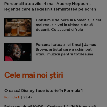
Personalitatea zilei 4 mai: Audrey Hepburn,
legenda care a redefinit feminitatea pe ecran
Consumul de bere în România, la cel
mai redus nivel în ultimele două
decenii. Ce ascund cifrele
Personalitatea zilei 3 mai | James
Brown, artistul care a schimbat
ritmul muzicii pentru totdeauna
Cele mai noi știri
O cască Disney face istorie în Formula 1
Formula 1
| 23:47
Baiaram, după KuPS - Craiova 1-1: ”Mă bucur că