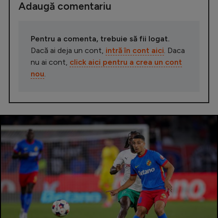
Adaugă comentariu
Pentru a comenta, trebuie să fii logat.
Dacă ai deja un cont,
intră în cont aici
. Daca
nu ai cont,
click aici pentru a crea un cont
nou
.