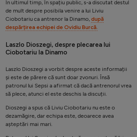
În ultimul timp, în spațiu public, s-a discutat destul
Serie A
de mult despre posibila venire a lui Liviu
Ciobotariu ca antrenor la Dinamo,
după
Bundesliga
despărțirea echipei de Ovidiu Burcă.
Ligue 1
Campionate
Laszlo Dioszegi, despre plecarea lui
Ciobotariu la Dinamo
Starurile fotbalului
EURO 2024
Laszlo Dioszegi a vorbit despre aceste informații
Stranieri
și este de părere că sunt doar zvonuri. Însă
patronul lui Sepsi a afirmat că dacă antrenorul vrea
Clasamente
să plece, atunci el este deschis la discuții.
Dioszegi a spus că Liviu Ciobotariu nu este o
dezamăgire, dar echipa este, deoarece avea
Tenis
așteptări mai mari.
Handbal