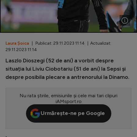
Special
Diverse
Inedit
Laura Șoica
| Publicat: 29.11.2023 11:14 | Actualizat:
Clasamente
29.11.2023 11:14
Laszlo Dioszegi (52 de ani) a vorbit despre
situația lui Liviu Ciobotariu (51 de ani) la Sepsi și
despre posibila plecare a antrenorului la Dinamo.
Champions League
Europa League
Nu rata știrile, emisiunile și cele mai tari clipuri
Conference League
iAMsport.ro
CM 2026
Urmărește-ne pe Google
Premier League
LaLiga