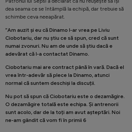
Patronul lui Sepsi a declarat că nu reușește să își
Natație
dea seama ce se întâmplă la echipă, dar trebuie să
schimbe ceva neeapărat.
Formula 1
Gimnastică
”Am auzit și eu că Dinamo l-ar vrea pe Liviu
Ciobotariu, dar nu știu ce să spun, cred că sunt
Auto
numai zvonuri. Nu am de unde să știu dacă e
Rugby
adevărat că l-a contactat Dinamo.
Ciclism
Ciobotariu mai are contract până în vară. Dacă el
Alte sporturi
vrea într-adevăr să plece la Dinamo, atunci
JO 2024
normal că suntem deschiși la discuții.
JO 2026
Nu pot să spun că Ciobotariu este o dezamăgire.
O dezamăgire totală este echipa. Și antrenorii
sunt acolo, dar de la toți am avut așteptări. Noi
ne-am gândit că vom fi în primii 6