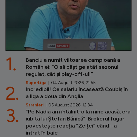
1.
Banciu a numit viitoarea campioană a
României: ”O să câștige atât sezonul
regulat, cât și play-off-ul!”
SuperLiga
| 04 August 2026, 21:55
2.
Incredibil! Ce salariu încasează Coubiș în
a liga a doua din Anglia
Stranieri
| 05 August 2026, 12:34
3.
”Pe Nadia am întâlnit-o la mine acasă, era
iubita lui Ștefan Bănică”. Brokerul fugar
povestește reacția ”Zeiței” când i-a
intrat în baie