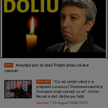
Anunţul şoc al zilei! Puţini ştiau că are
RTV
cancer
”Ce ați simțit când s-a
EXCLUSIV
prăpădit Lucescu? Dumneavoastră și
Giovanni erați certați cu el”. Victor
Becali a dat cărțile pe față
Special
| 05 August 2026, 13:23