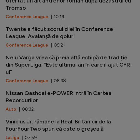
ofertat un alt antrenor român după dezastrul cu
Tromso
Conference League
| 10:19
Twente a făcut scorul zilei în Conference
League. Avalanșă de goluri
Conference League
| 09:21
Nelu Varga vrea să preia altă echipă de tradiție
din SuperLiga: ”Este ultimul an în care îi ajut CFR-
ul”
Conference League
| 08:38
Nissan Qashqai e-POWER intră în Cartea
Recordurilor
Auto
| 08:32
Vinicius Jr. rămâne la Real. Britanicii de la
FourFourTwo spun că este o greșeală
LaLiga
| 07:59