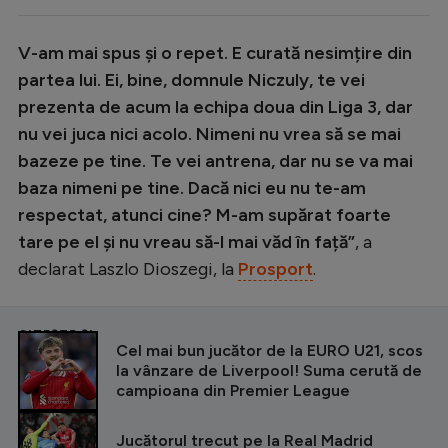
V-am mai spus și o repet. E curată nesimțire din
partea lui. Ei, bine, domnule Niczuly, te vei
prezenta de acum la echipa doua din Liga 3, dar
nu vei juca nici acolo. Nimeni nu vrea să se mai
bazeze pe tine.
Te vei antrena, dar nu se va mai
baza nimeni pe tine. Dacă nici eu nu te-am
respectat, atunci cine? M-am supărat foarte
tare pe el și nu vreau să-l mai văd în față”
, a
declarat Laszlo Dioszegi, la
Prosport
.
CITEȘTE ȘI
Cel mai bun jucător de la EURO U21, scos
la vânzare de Liverpool! Suma cerută de
campioana din Premier League
Jucătorul trecut pe la Real Madrid