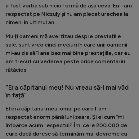
a fost vorba sub nicio formă de așa ceva. Eu l-am
respectat pe Niczuly și nu am plecat urechea la
nimeni în ultimul an.
Mulți oameni mă avertizau despre prestațiile
sale, sunt vreo cinci meciuri în care unii oamenii
mi-au zis să îi analizez mai bine prestațiile, dar eu
am trecut cu vederea peste orice comentariu
rătăcios.
”Era căpitanul meu! Nu vreau să-l mai văd
în față”
El era căpitanul meu, omul pe care l-am
respectat enorm până luni seara. Și el cum îmi
întoarce acum respectul? Îmi cere 200.000 de
euro dacă doresc să terminăm mai devreme cu