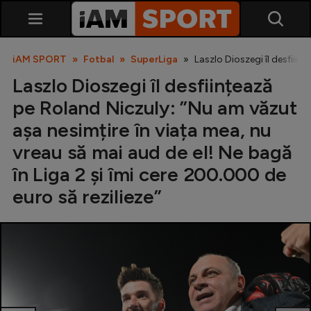
iAM SPORT
Fotbal
SuperLiga
Laszlo Dioszegi îl desființ
Laszlo Dioszegi îl desființează
pe Roland Niczuly: ”Nu am văzut
așa nesimțire în viața mea, nu
vreau să mai aud de el! Ne bagă
în Liga 2 și îmi cere 200.000 de
SuperLiga
euro să rezilieze”
Liga 2
Cupa României
Echipa Națională
U21
Fotbal feminin