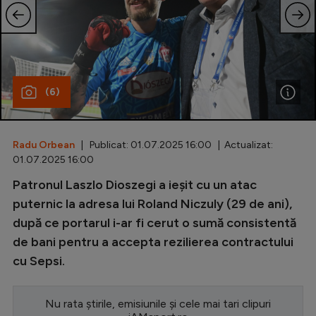
Special
Diverse
Inedit
(6)
Clasamente
Radu Orbean
| Publicat: 01.07.2025 16:00 | Actualizat:
01.07.2025 16:00
Champions League
Patronul Laszlo Dioszegi a ieșit cu un atac
puternic la adresa lui Roland Niczuly (29 de ani),
Europa League
după ce portarul i-ar fi cerut o sumă consistentă
Conference League
de bani pentru a accepta rezilierea contractului
CM 2026
cu Sepsi.
Premier League
Nu rata știrile, emisiunile și cele mai tari clipuri
LaLiga