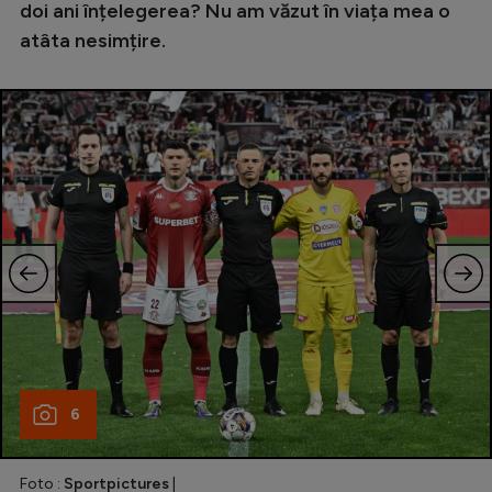
doi ani înțelegerea? Nu am văzut în viața mea o
atâta nesimțire.
6
Foto :
Sportpictures
|