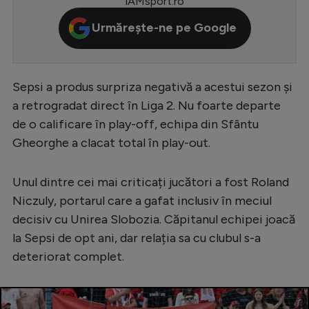
iAMsport.ro
Serie A
Urmărește-ne pe Google
Bundesliga
Ligue 1
Sepsi a produs surpriza negativă a acestui sezon și
Campionate
a retrogradat direct în Liga 2. Nu foarte departe
Starurile fotbalului
de o calificare în play-off, echipa din Sfântu
Gheorghe a clacat total în play-out.
EURO 2024
Stranieri
Unul dintre cei mai criticați jucători a fost Roland
Clasamente
Niczuly, portarul care a gafat inclusiv în meciul
decisiv cu Unirea Slobozia. Căpitanul echipei joacă
la Sepsi de opt ani, dar relația sa cu clubul s-a
deteriorat complet.
Tenis
Handbal