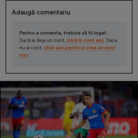
Adaugă comentariu
Pentru a comenta, trebuie să fii logat.
Dacă ai deja un cont,
intră în cont aici
. Daca
nu ai cont,
click aici pentru a crea un cont
nou
.