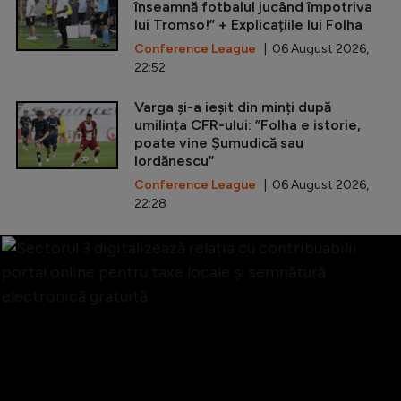
înseamnă fotbalul jucând împotriva
lui Tromso!” + Explicațiile lui Folha
Conference League
| 06 August 2026,
22:52
Varga și-a ieșit din minți după
umilința CFR-ului: ”Folha e istorie,
poate vine Șumudică sau
Iordănescu”
Conference League
| 06 August 2026,
22:28