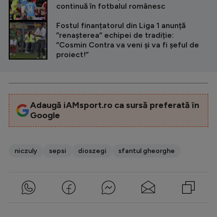
continuă în fotbalul românesc
Fostul finanțatorul din Liga 1 anunță
”renașterea” echipei de tradiție:
”Cosmin Contra va veni și va fi șeful de
proiect!”
Adaugă iAMsport.ro ca sursă preferată în
Google
niczuly
sepsi
dioszegi
sfantul gheorghe