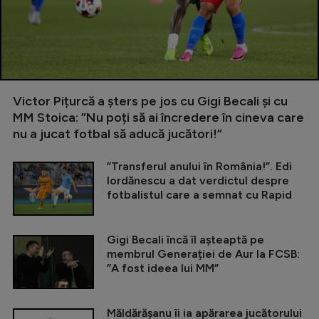
Victor Pițurcă a șters pe jos cu Gigi Becali și cu
MM Stoica: ”Nu poți să ai încredere în cineva care
nu a jucat fotbal să aducă jucători!”
”Transferul anului în România!”. Edi
Iordănescu a dat verdictul despre
fotbalistul care a semnat cu Rapid
Gigi Becali încă îl așteaptă pe
membrul Generației de Aur la FCSB:
”A fost ideea lui MM”
Măldărășanu îi ia apărarea jucătorului