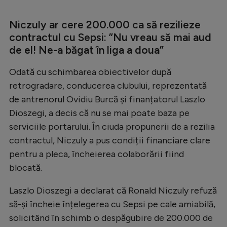
Intră în cont
Creează cont
Niczuly ar cere 200.000 ca să rezilieze
contractul cu Sepsi: ”Nu vreau să mai aud
de el! Ne-a băgat în liga a doua”
Odată cu schimbarea obiectivelor după
retrogradare, conducerea clubului, reprezentată
de antrenorul Ovidiu Burcă și finanțatorul Laszlo
Dioszegi, a decis că nu se mai poate baza pe
serviciile portarului. În ciuda propunerii de a rezilia
contractul, Niczuly a pus condiții financiare clare
pentru a pleca, încheierea colaborării fiind
blocată.
Laszlo Dioszegi a declarat că Ronald Niczuly refuză
să-și încheie înțelegerea cu Sepsi pe cale amiabilă,
solicitând în schimb o despăgubire de 200.000 de