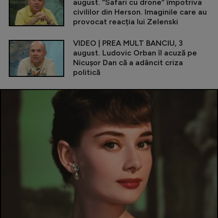
august. ”Safari cu drone” împotriva
civililor din Herson. Imaginile care au
provocat reacția lui Zelenski
VIDEO | PREA MULT BANCIU, 3
august. Ludovic Orban îl acuză pe
Nicușor Dan că a adâncit criza
politică