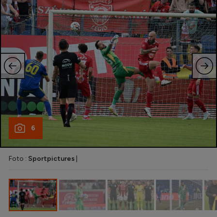
Natație
Formula 1
Gimnastică
Auto
Rugby
Ciclism
Alte sporturi
6
JO 2024
JO 2026
Foto :
Sportpictures
|