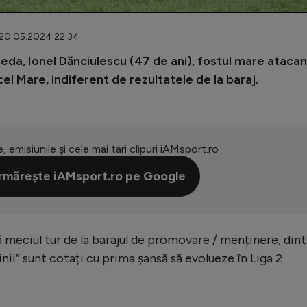
 20.05.2024 22:34
reda, Ionel Dănciulescu (47 de ani), fostul mare atacan
 cel Mare, indiferent de rezultatele de la baraj.
e, emisiunile și cele mai tari clipuri iAMsport.ro
rmărește iAMsport.ro pe Google
meciul tur de la barajul de promovare / menținere, dint
nii” sunt cotați cu prima șansă să evolueze în Liga 2