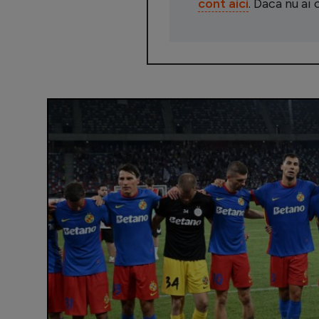
cont aici
. Daca nu ai