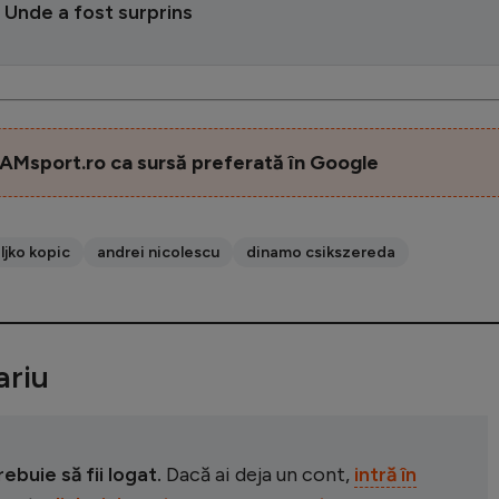
 Unde a fost surprins
AMsport.ro ca sursă preferată în Google
ljko kopic
andrei nicolescu
dinamo csikszereda
riu
buie să fii logat.
Dacă ai deja un cont,
intră în