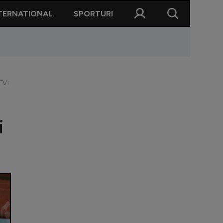
TERNATIONAL
SPORTURI
Vreau să le văd demisiile lui Nicolescu și Kopic” / ”Eșec total!”
i