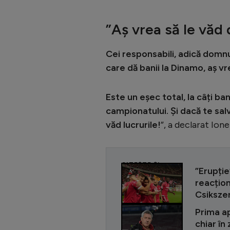
”Aș vrea să le văd 
Cei responsabili, adică domnu
care dă banii la Dinamo, aș vr
Este un eșec total, la câți ban
campionatului. Și dacă te sal
văd lucrurile!
”, a declarat Ion
CITEȘTE ȘI
”Erupți
reacțion
Csiksze
Prima ap
chiar în