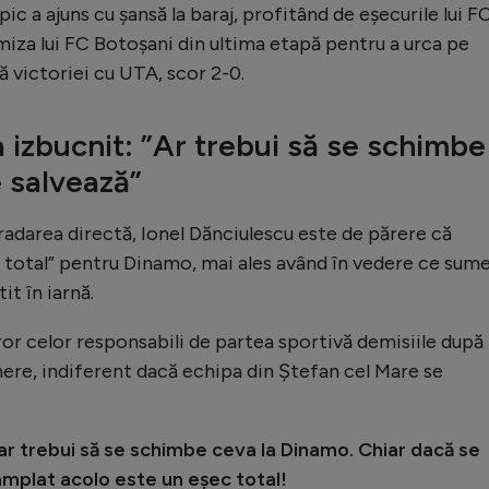
c a ajuns cu șansă la baraj, profitând de eșecurile lui F
miza lui FC Botoșani din ultima etapă pentru a urca pe
tă victoriei cu UTA, scor 2-0.
 izbucnit: ”Ar trebui să se schimbe
e salvează”
radarea directă, Ionel Dănciulescu este de părere că
c total” pentru Dinamo, mai ales având în vedere ce sum
it în iarnă.
ror celor responsabili de partea sportivă demisiile după
ere, indiferent dacă echipa din Ștefan cel Mare se
ar trebui să se schimbe ceva la Dinamo. Chiar dacă se
âmplat acolo este un eșec total!