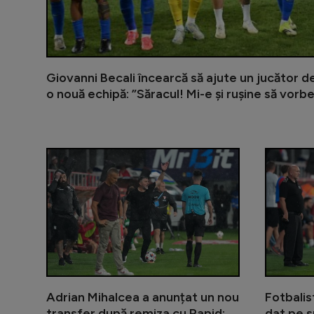
Giovanni Becali încearcă să ajute un jucător de
o nouă echipă: ”Săracul! Mi-e și rușine să vorbe
Adrian Mihalcea a anunțat un nou
Fotbalis
transfer după remiza cu Rapid:
dat pe s