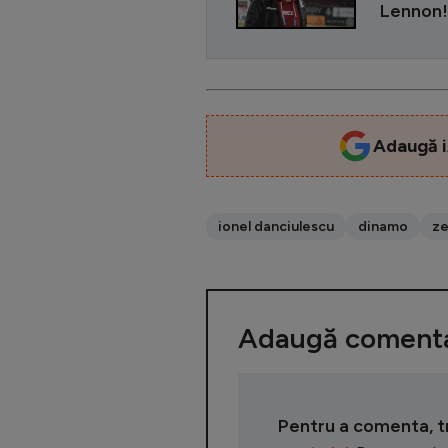
Lennon!
Adaugă i
ionel danciulescu
dinamo
ze
Adaugă comenta
Pentru a comenta, tre