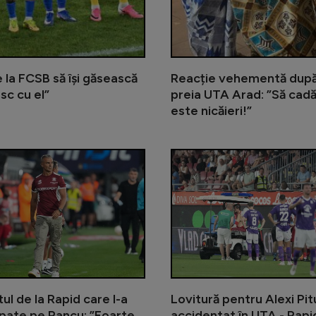
 la FCSB să își găsească
Reacție vehementă după c
sc cu el”
preia UTA Arad: ”Să cadă 
este nicăieri!”
Adrian Mihalcea a anunțat un nou t
tul de la Rapid care l-a
Lovitură pentru Alexi Pit
pate pe Pancu: ”Foarte
accidentat în UTA - Rapid