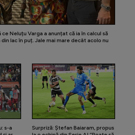
e Neluțu Varga a anunțat că ia în calcul să
din lac în puț. Jale mai mare decât acolo nu
ransfer după remiza cu Rapid: ”Vom vedea dacă vor mai ve
Fotbalistul de la Rapid care l-a dat pe spate pe Panc
Lovitură pent
u: s-a
Surpriză: Ștefan Baiaram, propus
 și ar
la o echipă din Serie A! ”Poate să