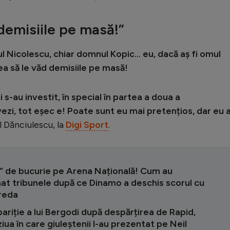
demisiile pe masă!”
l Nicolescu, chiar domnul Kopic... eu, dacă aș fi omul
ea să le văd demisiile pe masă!
i s-au investit, în special în partea a doua a
vezi, tot eșec e! Poate sunt eu mai pretențios, dar eu 
el Dănciulescu, la
Digi Sport
.
e” de bucurie pe Arena Națională! Cum au
at tribunele după ce Dinamo a deschis scorul cu
reda
ariție a lui Bergodi după despărțirea de Rapid,
 ziua în care giuleștenii l-au prezentat pe Neil