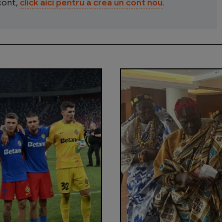
 cont,
click aici pentru a crea un cont nou
.