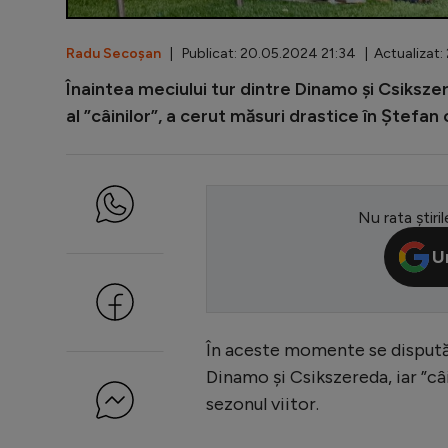
Radu Secoșan
| Publicat: 20.05.2024 21:34 | Actualizat:
Înaintea meciului tur dintre Dinamo și Csiksze
al ”câinilor”, a cerut măsuri drastice în Ștefan
Nu rata știril
U
În aceste momente se dispută 
Dinamo și Csikszereda, iar ”câi
sezonul viitor.