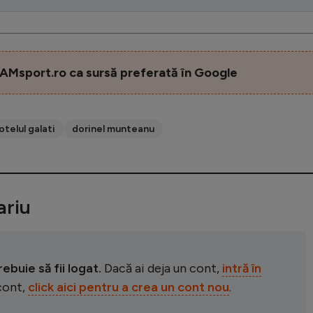
AMsport.ro ca sursă preferată în Google
otelul galati
dorinel munteanu
riu
buie să fii logat.
Dacă ai deja un cont,
intră în
 cont,
click aici pentru a crea un cont nou
.