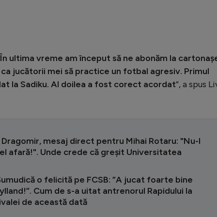
. În ultima vreme am început să ne abonăm la cartonaș
e ca jucătorii mei să practice un fotbal agresiv. Primul
t la Sadiku. Al doilea a fost corect acordat
”, a spus Li
Dragomir, mesaj direct pentru Mihai Rotaru: "Nu-l
 el afară!". Unde crede că greșit Universitatea
umudică o felicită pe FCSB: ”A jucat foarte bine
ylland!”. Cum de s-a uitat antrenorul Rapidului la
ivalei de această dată