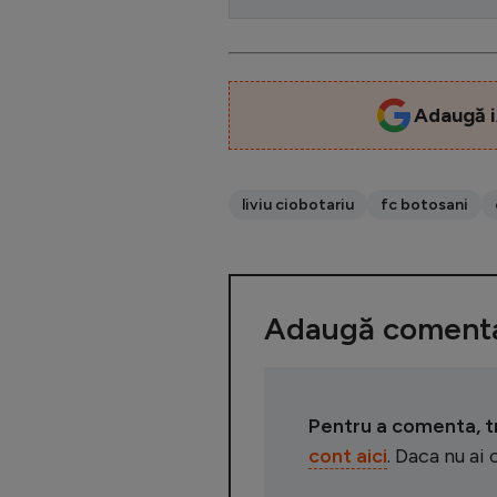
Adaugă i
liviu ciobotariu
fc botosani
Adaugă comenta
Pentru a comenta, tre
cont aici
. Daca nu ai