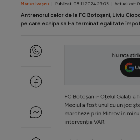
Marius Ivașcu
| Publicat: 08.11.2024 23:03 | Actualizat: 
Antrenorul celor de la FC Botoșani, Liviu Ciobo
pe care echipa sa l-a terminat egalitate împotri
Nu rata știril
U
FC Botoșan i- Oțelul Galați a f
Meciul a fost unul cu un joc șt
marcheze prin Mitrov în minutu
intervenția VAR.