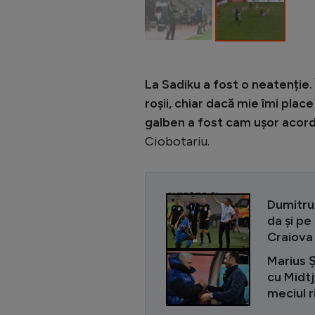
La Sadiku a fost o neatenție
roșii, chiar dacă mie îmi plac
galben a fost cam ușor acorda
Ciobotariu.
CITEȘTE ȘI
Dumitru 
da și pe
Craiova
Marius Ș
cu Midtj
meciul r