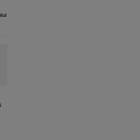
lui
ă