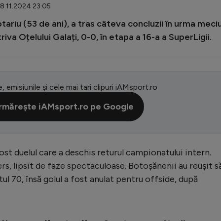
08.11.2024 23:05
tariu (53 de ani), a tras câteva concluzii în urma meciu
va Oțelului Galați, 0-0, în etapa a 16-a a SuperLigii.
e, emisiunile și cele mai tari clipuri iAMsport.ro
rmărește iAMsport.ro pe Google
ost duelul care a deschis returul campionatului intern.
ers, lipsit de faze spectaculoase. Botoșănenii au reușit s
l 70, însă golul a fost anulat pentru offside, după