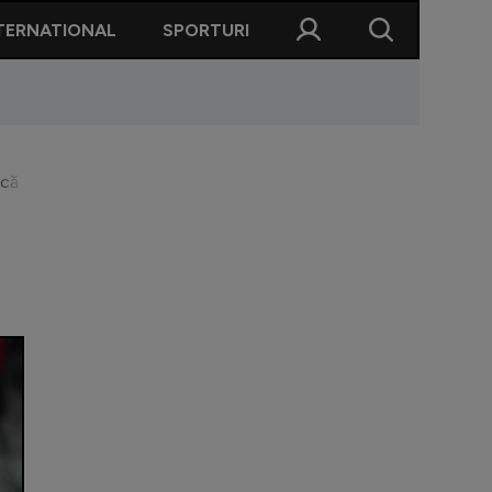
TERNATIONAL
SPORTURI
că a fost penalty!”