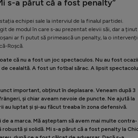
Mi s-a părut că a fost penalty”
tația echipei sale la interviul de la finalul partidei.
t de modul în care s-au prezentat elevii săi, dar a ținut
oșani ar fi putut să primească un penalty, la o intervenț
ică-Roșcă.
toate că nu a fost un joc spectaculos. Nu au fost ocazi
i de cealaltă. A fost un fotbal sărac. A lipsit spectacolu
unct important, obținut în deplasare. Veneam după 3
frângeri, și chiar aveam nevoie de puncte. Ne ajută la
ii au luptat și și-au făcut treaba în zona defensivă.
ii de a marca. Mă așteptam să avem mai multe contra-
 robustă și solidă. Mi s-a părut că a fost penalty la Chi
careu, după ce a fost călcat de adversar. Dacă s-a