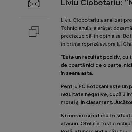
Liviu Ciobotariu: ”
Liviu Ciobotariu a analizat pres
Tehnicianul s-a arătat dezamăgi
precizeze că, în opinia sa, Bot
în prima repriză asupra lui Ch
”Este un rezultat pozitiv, cu 
de poartă nici de o parte, nic
în seara asta.
Pentru FC Botoșani este un p
rezultate negative, după 3 în
moral și în clasament. Jucător
Nu ne-am creat multe situaț
atacuri. Oțelul a fost o echipă
Roșă, atunci când a căzut în 