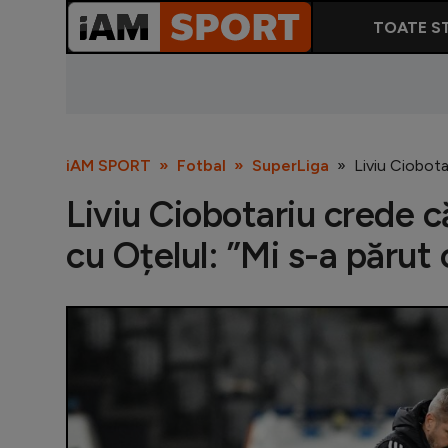
TOATE ST
iAM SPORT
Fotbal
SuperLiga
Liviu Ciobota
Liviu Ciobotariu crede c
cu Oțelul: ”Mi s-a părut 