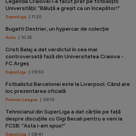
Legenda Craiovei i-a făcut praf pe fotbaliștii
Universității: ”Băluță a greșit ca un începător!”
SuperLiga
| 11:20
Bugatti Destrier, un hypercar de colecție
Auto
| 10:35
Cristi Balaj a dat verdictul în cea mai
controversată fază din Universitatea Craiova -
FC Argeș
SuperLiga
| 09:50
Fotbalistul Barcelonei este la Liverpool. Când are
loc prezentarea oficială
Premier League
| 09:10
Tehnicianul din SuperLiga a dat cărțile pe față
despre discuțiile cu Gigi Becali pentru a veni la
FCSB: ”Asta i-am spus!”
SuperLiga
| 08:41