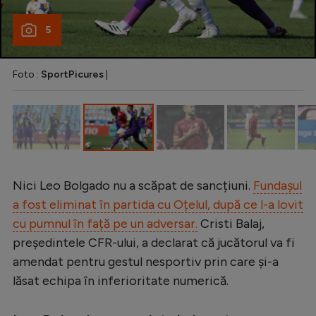
Intră în cont
Creează cont
5
Foto :
SportPicures
|
Nici Leo Bolgado nu a scăpat de sancțiuni.
Fundașul
a fost eliminat în partida cu Oțelul, după ce l-a lovit
cu pumnul în față pe un adversar.
Cristi Balaj,
președintele CFR-ului, a declarat că jucătorul va fi
amendat pentru gestul nesportiv prin care și-a
lăsat echipa în inferioritate numerică.