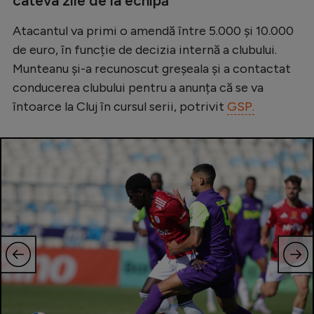
câteva zile de la echipă
Natație
Atacantul va primi o amendă între 5.000 și 10.000
Formula 1
de euro, în funcție de decizia internă a clubului.
Gimnastică
Munteanu și-a recunoscut greșeala și a contactat
conducerea clubului pentru a anunța că se va
Auto
întoarce la Cluj în cursul serii, potrivit
GSP.
Rugby
Ciclism
Alte sporturi
JO 2024
JO 2026