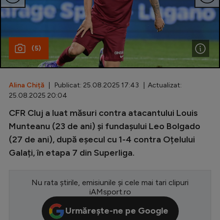
Special
Diverse
(5)
Inedit
Clasamente
Alina Chiță
| Publicat: 25.08.2025 17:43 | Actualizat:
25.08.2025 20:04
CFR Cluj a luat măsuri contra atacantului Louis
Champions League
Munteanu (23 de ani) și fundașului Leo Bolgado
(27 de ani), după eșecul cu 1-4 contra Oțelului
Europa League
Galați, în etapa 7 din Superliga.
Conference League
CM 2026
Nu rata știrile, emisiunile și cele mai tari clipuri
iAMsport.ro
Premier League
Urmărește-ne pe Google
LaLiga