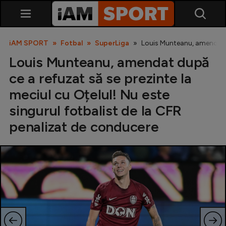
iAM SPORT
Fotbal
SuperLiga
Louis Munteanu, amendat du
Louis Munteanu, amendat după
ce a refuzat să se prezinte la
meciul cu Oțelul! Nu este
singurul fotbalist de la CFR
penalizat de conducere
SuperLiga
Liga 2
Cupa României
Echipa Națională
U21
Fotbal feminin