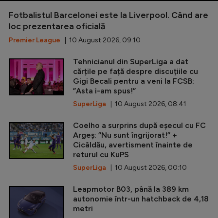
Fotbalistul Barcelonei este la Liverpool. Când are
loc prezentarea oficială
Premier League
| 10 August 2026, 09:10
Tehnicianul din SuperLiga a dat
cărțile pe față despre discuțiile cu
Gigi Becali pentru a veni la FCSB:
”Asta i-am spus!”
SuperLiga
| 10 August 2026, 08:41
Coelho a surprins după eșecul cu FC
Argeș: ”Nu sunt îngrijorat!” +
Cicâldău, avertisment înainte de
returul cu KuPS
SuperLiga
| 10 August 2026, 00:10
Leapmotor B03, până la 389 km
autonomie într-un hatchback de 4,18
metri