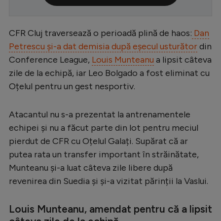
Serie A
Bundesliga
CFR Cluj traversează o perioadă plină de haos:
Dan
Petrescu și-a dat demisia după eșecul usturător
din
Ligue 1
Conference League,
Louis Munteanu
a lipsit câteva
Campionate
zile de la echipă, iar Leo Bolgado a fost eliminat cu
Oțelul pentru un gest nesportiv.
Starurile fotbalului
EURO 2024
Atacantul nu s-a prezentat la antrenamentele
Stranieri
echipei și nu a făcut parte din lot pentru meciul
pierdut de CFR cu Oțelul Galați. Supărat că ar
Clasamente
putea rata un transfer important în străinătate,
Munteanu și-a luat câteva zile libere după
revenirea din Suedia și și-a vizitat părinții la Vaslui.
Tenis
Louis Munteanu, amendat pentru că a lipsit
Handbal