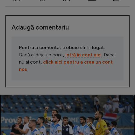
Adaugă comentariu
Pentru a comenta, trebuie să fii logat.
Dacă ai deja un cont,
intră în cont aici
. Daca
nu ai cont,
click aici pentru a crea un cont
nou
.