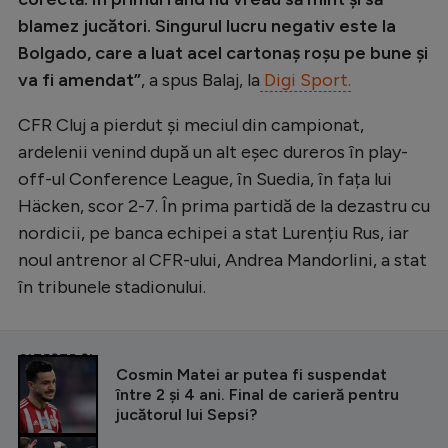
blamez jucători. Singurul lucru negativ este la
Bolgado, care a luat acel cartonaș roșu pe bune și
va fi amendat”
, a spus Balaj, la
Digi Sport.
CFR Cluj a pierdut și meciul din campionat,
ardelenii venind după un alt eșec dureros în play-
off-ul Conference League, în Suedia, în fața lui
Häcken, scor 2-7. În prima partidă de la dezastru cu
nordicii, pe banca echipei a stat Lurențiu Rus, iar
noul antrenor al CFR-ului, Andrea Mandorlini, a stat
în tribunele stadionului.
CITEȘTE ȘI
Cosmin Matei ar putea fi suspendat
între 2 și 4 ani. Final de carieră pentru
jucătorul lui Sepsi?