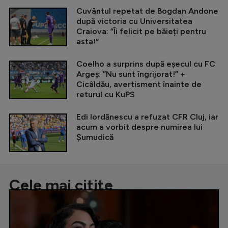
Cuvântul repetat de Bogdan Andone
după victoria cu Universitatea
Craiova: ”Îi felicit pe băieți pentru
asta!”
Coelho a surprins după eșecul cu FC
Argeș: ”Nu sunt îngrijorat!” +
Cicâldău, avertisment înainte de
returul cu KuPS
Edi Iordănescu a refuzat CFR Cluj, iar
acum a vorbit despre numirea lui
Șumudică
Cele mai citite