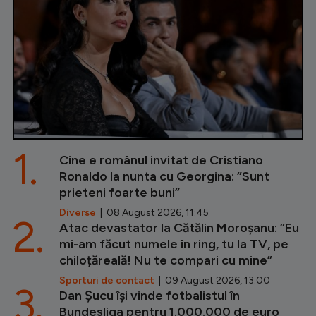
1.
Cine e românul invitat de Cristiano
Ronaldo la nunta cu Georgina: ”Sunt
prieteni foarte buni”
Diverse
| 08 August 2026, 11:45
2.
Atac devastator la Cătălin Moroșanu: ”Eu
mi-am făcut numele în ring, tu la TV, pe
chiloțăreală! Nu te compari cu mine”
Sporturi de contact
| 09 August 2026, 13:00
3.
Dan Șucu își vinde fotbalistul în
Bundesliga pentru 1.000.000 de euro