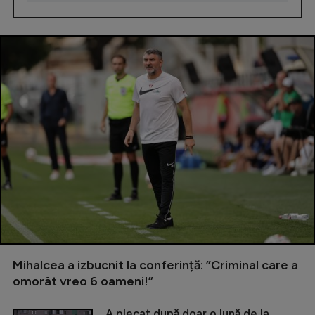
Mihalcea a izbucnit la conferință: ”Criminal care a
omorât vreo 6 oameni!”
A plecat după doar o lună de la