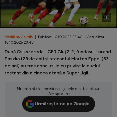
Special
Diverse
Inedit
Mădălina Gavrilă
| Publicat: 16.10.2025 23:40 | Actualizat:
Clasamente
16.10.2025 23:48
După Csikszereda - CFR Cluj 2-2, fundașul Lorand
Paszka (29 de ani) și atacantul Marton Eppel (33
de ani) au tras concluziile cu privire la duelul
Champions League
restant din a cincea etapă a SuperLigii.
Europa League
Conference League
Nu rata știrile, emisiunile și cele mai tari clipuri
iAMsport.ro
CM 2026
Urmărește-ne pe Google
Premier League
LaLiga