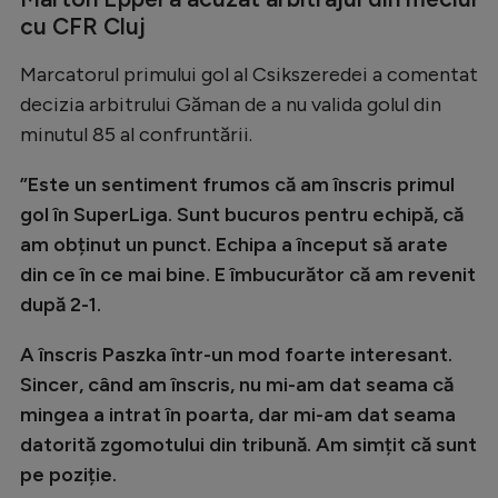
Intră în cont
cu CFR Cluj
Creează cont
Marcatorul primului gol al Csikszeredei a comentat
decizia arbitrului Găman de a nu valida golul din
minutul 85 al confruntării.
”Este un sentiment frumos că am înscris primul
gol în SuperLiga. Sunt bucuros pentru echipă, că
am obținut un punct. Echipa a început să arate
din ce în ce mai bine. E îmbucurător că am revenit
după 2-1.
A înscris Paszka într-un mod foarte interesant.
Sincer, când am înscris, nu mi-am dat seama că
mingea a intrat în poarta, dar mi-am dat seama
datorită zgomotului din tribună. Am simțit că sunt
pe poziție.