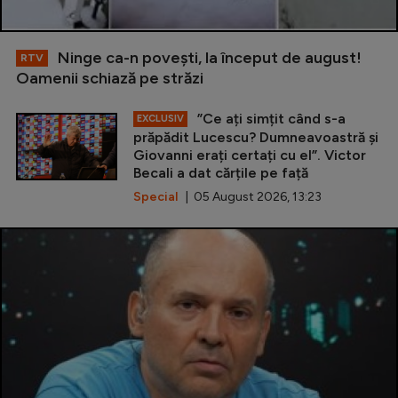
Ninge ca-n povești, la început de august!
RTV
Oamenii schiază pe străzi
”Ce ați simțit când s-a
EXCLUSIV
prăpădit Lucescu? Dumneavoastră și
Giovanni erați certați cu el”. Victor
Becali a dat cărțile pe față
Special
| 05 August 2026, 13:23