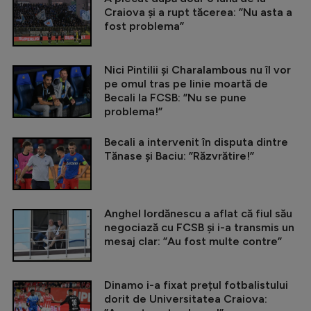
Craiova și a rupt tăcerea: ”Nu asta a
fost problema”
Nici Pintilii și Charalambous nu îl vor
pe omul tras pe linie moartă de
Becali la FCSB: ”Nu se pune
problema!”
Becali a intervenit în disputa dintre
Tănase și Baciu: ”Răzvrătire!”
Anghel Iordănescu a aflat că fiul său
negociază cu FCSB și i-a transmis un
mesaj clar: ”Au fost multe contre”
Dinamo i-a fixat prețul fotbalistului
dorit de Universitatea Craiova: