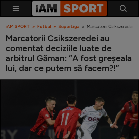
iAM SPORT
Fotbal
SuperLiga
Marcatorii Csikszeredei au
Marcatorii Csikszeredei au
comentat deciziile luate de
arbitrul Găman: ”A fost greșeala
lui, dar ce putem să facem?!”
SuperLiga
Liga 2
Cupa României
Echipa Națională
U21
Fotbal feminin