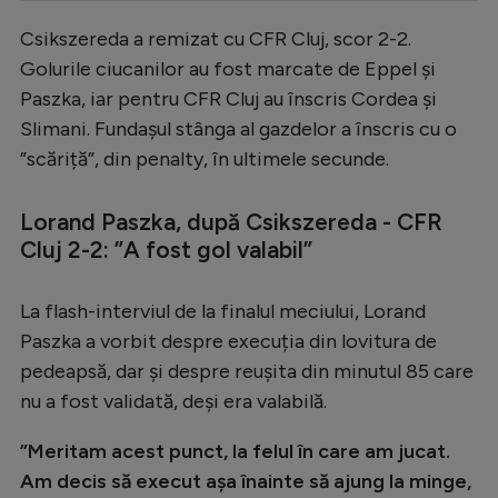
Serie A
Csikszereda a remizat cu CFR Cluj, scor 2-2.
Golurile ciucanilor au fost marcate de Eppel și
Bundesliga
Paszka, iar pentru CFR Cluj au înscris Cordea și
Ligue 1
Slimani. Fundașul stânga al gazdelor a înscris cu o
Campionate
”scăriță”, din penalty, în ultimele secunde.
Starurile fotbalului
Lorand Paszka, după Csikszereda - CFR
EURO 2024
Cluj 2-2: ”A fost gol valabil”
Stranieri
La flash-interviul de la finalul meciului, Lorand
Clasamente
Paszka a vorbit despre execuția din lovitura de
pedeapsă, dar și despre reușita din minutul 85 care
nu a fost validată, deși era valabilă.
Tenis
”Meritam acest punct, la felul în care am jucat.
Handbal
Am decis să execut așa înainte să ajung la minge,