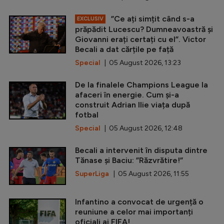
”Ce ați simțit când s-a
EXCLUSIV
prăpădit Lucescu? Dumneavoastră și
Giovanni erați certați cu el”. Victor
Becali a dat cărțile pe față
Special
| 05 August 2026, 13:23
De la finalele Champions League la
afaceri în energie. Cum și-a
construit Adrian Ilie viața după
fotbal
Special
| 05 August 2026, 12:48
Becali a intervenit în disputa dintre
Tănase și Baciu: ”Răzvrătire!”
SuperLiga
| 05 August 2026, 11:55
Infantino a convocat de urgență o
reuniune a celor mai importanți
oficiali ai FIFA!