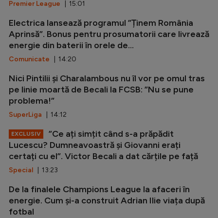
Premier League
| 15:01
Electrica lansează programul ”Ținem România
Aprinsă”. Bonus pentru prosumatorii care livrează
energie din baterii în orele de...
Comunicate
| 14:20
Nici Pintilii și Charalambous nu îl vor pe omul tras
pe linie moartă de Becali la FCSB: ”Nu se pune
problema!”
SuperLiga
| 14:12
”Ce ați simțit când s-a prăpădit
EXCLUSIV
Lucescu? Dumneavoastră și Giovanni erați
certați cu el”. Victor Becali a dat cărțile pe față
Special
| 13:23
De la finalele Champions League la afaceri în
energie. Cum și-a construit Adrian Ilie viața după
fotbal