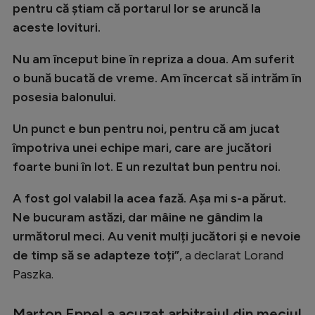
pentru că știam că portarul lor se aruncă la
Natație
aceste lovituri.
Formula 1
Nu am început bine în repriza a doua. Am suferit
Gimnastică
o bună bucată de vreme. Am încercat să intrăm în
Auto
posesia balonului.
Rugby
Un punct e bun pentru noi, pentru că am jucat
Ciclism
împotriva unei echipe mari, care are jucători
foarte buni în lot. E un rezultat bun pentru noi.
Alte sporturi
JO 2024
A fost gol valabil la acea fază. Așa mi s-a părut.
Ne bucuram astăzi, dar mâine ne gândim la
JO 2026
următorul meci. Au venit mulți jucători și e nevoie
de timp să se adapteze toți”
, a declarat Lorand
Paszka.
Marton Eppel a acuzat arbitrajul din meciul