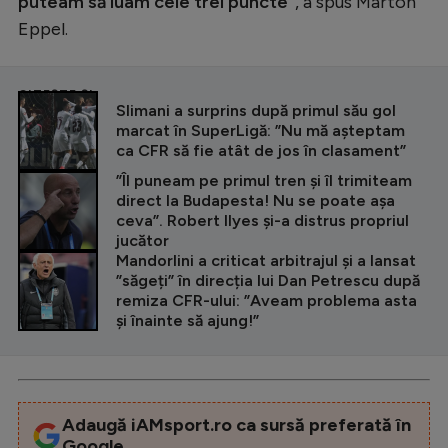
puteam să luam cele trei puncte”
, a spus Marton
Eppel.
CITEȘTE ȘI
Slimani a surprins după primul său gol
marcat în SuperLigă: ”Nu mă așteptam
ca CFR să fie atât de jos în clasament”
”Îl puneam pe primul tren și îl trimiteam
direct la Budapesta! Nu se poate așa
ceva”. Robert Ilyes și-a distrus propriul
jucător
Mandorlini a criticat arbitrajul și a lansat
”săgeți” în direcția lui Dan Petrescu după
remiza CFR-ului: ”Aveam problema asta
și înainte să ajung!”
Adaugă iAMsport.ro ca sursă preferată în
Google