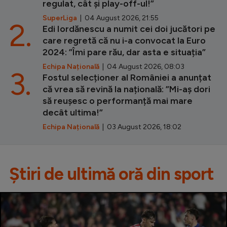
regulat, cât și play-off-ul!”
SuperLiga
| 04 August 2026, 21:55
2.
Edi Iordănescu a numit cei doi jucători pe
care regretă că nu i-a convocat la Euro
2024: ”Îmi pare rău, dar asta e situația”
Echipa Națională
| 04 August 2026, 08:03
3.
Fostul selecționer al României a anunțat
că vrea să revină la națională: ”Mi-aș dori
să reușesc o performanță mai mare
decât ultima!”
Echipa Națională
| 03 August 2026, 18:02
Știri de ultimă oră din sport