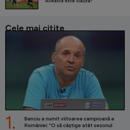
”Aceasta este clauza!”
Cele mai citite
1.
Banciu a numit viitoarea campioană a
României: ”O să câștige atât sezonul