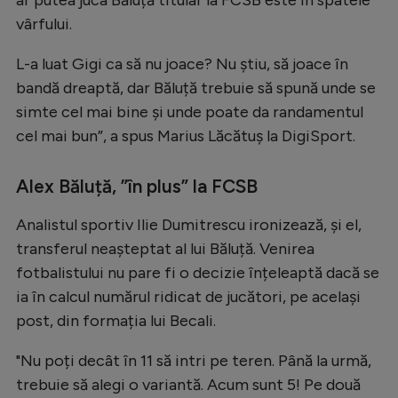
Intră în cont
vârfului.
Creează cont
L-a luat Gigi ca să nu joace? Nu știu, să joace în
bandă dreaptă, dar Băluță trebuie să spună unde se
simte cel mai bine și unde poate da randamentul
cel mai bun”, a spus Marius Lăcătuș la DigiSport.
Alex Băluță, ”în plus” la FCSB
Analistul sportiv Ilie Dumitrescu ironizează, și el,
transferul neașteptat al lui Băluță. Venirea
fotbalistului nu pare fi o decizie înțeleaptă dacă se
ia în calcul numărul ridicat de jucători, pe același
post, din formația lui Becali.
"Nu poți decât în 11 să intri pe teren. Până la urmă,
trebuie să alegi o variantă. Acum sunt 5! Pe două