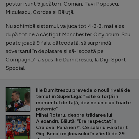
posturi sunt 5 jucători: Coman, Tavi Popescu,
Miculescu, Cordea și Băluță.
Nu schimbă sistemul, va juca tot 4-3-3, mai ales
după tot ce a câștigat Manchester City acum. Sau
poate joacă 9 fals, câteodată, să surprindă
adversarul în deplasare și să-l scoată pe
Compagno", a spus Ilie Dumitrescu, la Digi Sport
Special.
CITEȘTE ȘI
Ilie Dumitrescu prevede o nouă rivală de
temut în SuperLiga: ”Este o forță în
momentul de față, devine un club foarte
puternic”
Mihai Rotaru, despre trădarea lui
Alexandru Băluță: ”Era respectat în
Craiova. Până ieri!”. Ce salariu i-a oferit
Gigi Becali mijlocașului în vârstă de 29