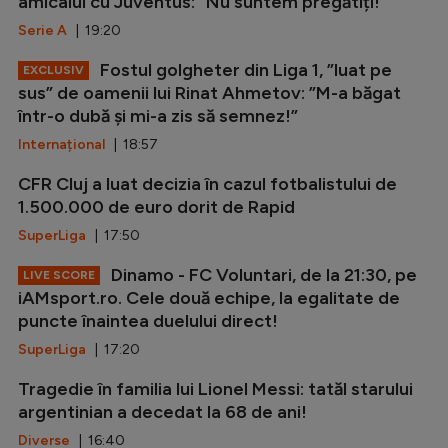
amicalul cu Juventus: ”Nu suntem pregătiți!”
Serie A
| 19:20
Fostul golgheter din Liga 1, ”luat pe
EXCLUSIV
sus” de oamenii lui Rinat Ahmetov: ”M-a băgat
într-o dubă și mi-a zis să semnez!”
Internațional
| 18:57
CFR Cluj a luat decizia în cazul fotbalistului de
1.500.000 de euro dorit de Rapid
SuperLiga
| 17:50
Dinamo - FC Voluntari, de la 21:30, pe
LIVE SCORE
iAMsport.ro. Cele două echipe, la egalitate de
puncte înaintea duelului direct!
SuperLiga
| 17:20
Tragedie în familia lui Lionel Messi: tatăl starului
argentinian a decedat la 68 de ani!
Diverse
| 16:40