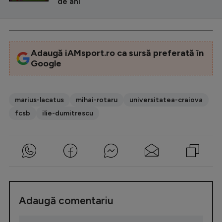
de ani
Adaugă iAMsport.ro ca sursă preferată în
Google
marius-lacatus
mihai-rotaru
universitatea-craiova
fcsb
ilie-dumitrescu
Adaugă comentariu