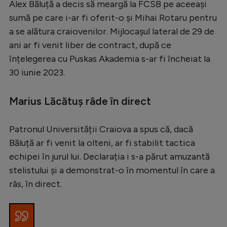
Alex Băluță a decis să meargă la FCSB pe aceeași
Serie A
sumă pe care i-ar fi oferit-o și Mihai Rotaru pentru
a se alătura craiovenilor. Mijlocașul lateral de 29 de
Bundesliga
ani ar fi venit liber de contract, după ce
Ligue 1
înțelegerea cu Puskas Akademia s-ar fi încheiat la
Campionate
30 iunie 2023.
Starurile fotbalului
Marius Lăcătuș râde în direct
EURO 2024
Stranieri
Patronul Universității Craiova a spus că, dacă
Băluță ar fi venit la olteni, ar fi stabilit tactica
Clasamente
echipei în jurul lui. Declarația i s-a părut amuzantă
stelistului și a demonstrat-o în momentul în care a
râs, în direct.
Tenis
Handbal