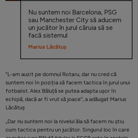
Natație
Nu suntem noi Barcelona, PSG
Formula 1
sau Manchester City să aducem
un jucător în jurul căruia să se
Gimnastică
facă sistemul
Auto
Marius Lăcătuș
Rugby
Ciclism
”L-am auzit pe domnul Rotaru, dar nu cred că
Alte sporturi
suntem noi în poziția să facem tactica în jurul unui
JO 2024
fotbalist. Alex Băluță se putea adapta ușor în
JO 2026
echipă, dacă ar fi vrut să joace”, a adăugat Marius
Lăcătuș
„Dar nu suntem noi la nivelul ăla să facem nu știu
cum tactica pentru un jucător. Singurul loc în care
ar putea juca Băluță titular la FCSB este în spatele