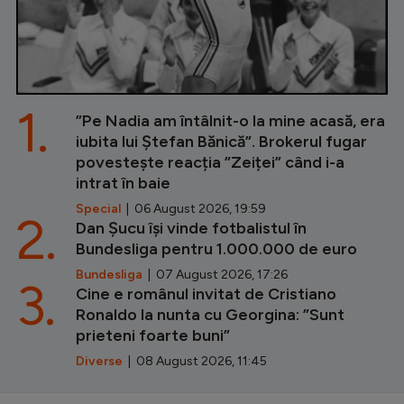
1.
”Pe Nadia am întâlnit-o la mine acasă, era
iubita lui Ștefan Bănică”. Brokerul fugar
povestește reacția ”Zeiței” când i-a
intrat în baie
Special
| 06 August 2026, 19:59
2.
Dan Șucu își vinde fotbalistul în
Bundesliga pentru 1.000.000 de euro
Bundesliga
| 07 August 2026, 17:26
3.
Cine e românul invitat de Cristiano
Ronaldo la nunta cu Georgina: ”Sunt
prieteni foarte buni”
Diverse
| 08 August 2026, 11:45