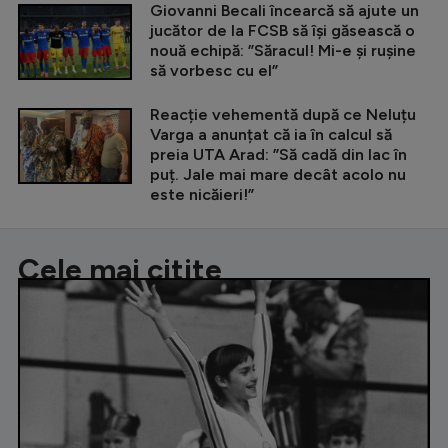
Giovanni Becali încearcă să ajute un
jucător de la FCSB să își găsească o
nouă echipă: ”Săracul! Mi-e și rușine
să vorbesc cu el”
Reacție vehementă după ce Neluțu
Varga a anunțat că ia în calcul să
preia UTA Arad: ”Să cadă din lac în
puț. Jale mai mare decât acolo nu
este nicăieri!”
Cele mai citite