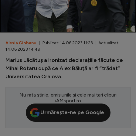
Special
Diverse
Inedit
Alexia Ciobanu
| Publicat: 14.06.2023 11:23 | Actualizat:
Clasamente
14.06.2023 14:49
Marius Lăcătuș a ironizat declarațiile făcute de
Mihai Rotaru după ce Alex Băluță ar fi ”trădat”
Universitatea Craiova.
Champions League
Europa League
Nu rata știrile, emisiunile și cele mai tari clipuri
Conference League
iAMsport.ro
CM 2026
Urmărește-ne pe Google
Premier League
LaLiga