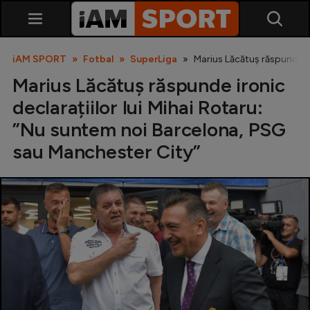
iAM SPORT
Fotbal
SuperLiga
Marius Lăcătuș răspunde ir
Marius Lăcătuș răspunde ironic
declarațiilor lui Mihai Rotaru:
”Nu suntem noi Barcelona, PSG
sau Manchester City”
SuperLiga
Liga 2
Cupa României
Echipa Națională
U21
Fotbal feminin