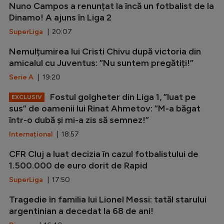
Nuno Campos a renunțat la încă un fotbalist de la
Dinamo! A ajuns în Liga 2
SuperLiga
| 20:07
Nemulțumirea lui Cristi Chivu după victoria din
amicalul cu Juventus: ”Nu suntem pregătiți!”
Serie A
| 19:20
Fostul golgheter din Liga 1, ”luat pe
EXCLUSIV
sus” de oamenii lui Rinat Ahmetov: ”M-a băgat
într-o dubă și mi-a zis să semnez!”
Internațional
| 18:57
CFR Cluj a luat decizia în cazul fotbalistului de
1.500.000 de euro dorit de Rapid
SuperLiga
| 17:50
Tragedie în familia lui Lionel Messi: tatăl starului
argentinian a decedat la 68 de ani!