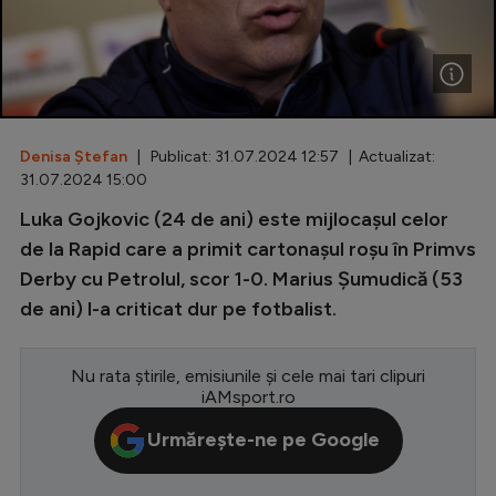
Special
Diverse
Inedit
Denisa Ștefan
| Publicat: 31.07.2024 12:57 | Actualizat:
Clasamente
31.07.2024 15:00
Luka Gojkovic (24 de ani) este mijlocașul celor
de la Rapid care a primit cartonașul roșu în Primvs
Derby cu Petrolul, scor 1-0. Marius Șumudică (53
Champions League
de ani) l-a criticat dur pe fotbalist.
Europa League
Conference League
Nu rata știrile, emisiunile și cele mai tari clipuri
iAMsport.ro
CM 2026
Urmărește-ne pe Google
Premier League
LaLiga