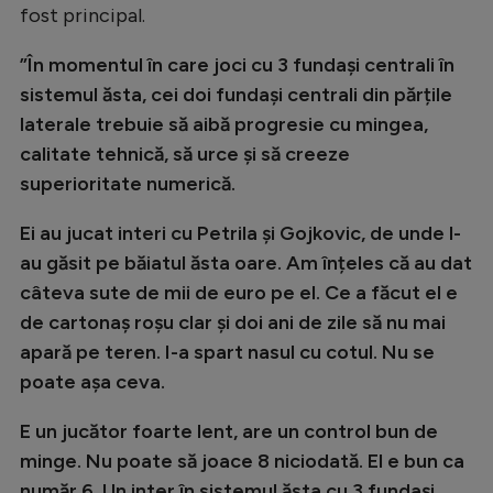
fost principal.
Natație
Formula 1
”În momentul în care joci cu 3 fundași centrali în
sistemul ăsta, cei doi fundași centrali din părțile
Gimnastică
laterale trebuie să aibă progresie cu mingea,
Auto
calitate tehnică, să urce și să creeze
superioritate numerică.
Rugby
Ciclism
Ei au jucat interi cu Petrila și Gojkovic, de unde l-
au găsit pe băiatul ăsta oare. Am înțeles că au dat
Alte sporturi
câteva sute de mii de euro pe el. Ce a făcut el e
JO 2024
de cartonaș roșu clar și doi ani de zile să nu mai
JO 2026
apară pe teren. I-a spart nasul cu cotul. Nu se
poate așa ceva.
E un jucător foarte lent, are un control bun de
minge. Nu poate să joace 8 niciodată. El e bun ca
număr 6. Un inter în sistemul ăsta cu 3 fundași