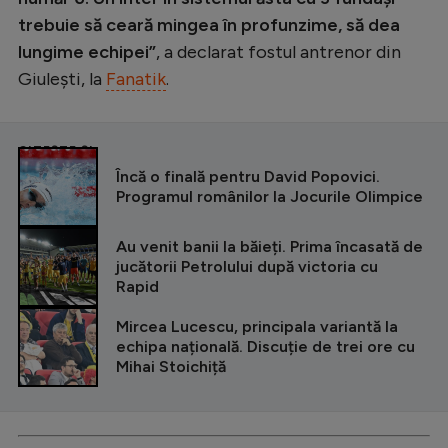
Intră în cont
trebuie să ceară mingea în profunzime, să dea
Creează cont
lungime echipei”
, a declarat fostul antrenor din
Giulești, la
Fanatik
.
CITEȘTE ȘI
Încă o finală pentru David Popovici.
Programul românilor la Jocurile Olimpice
Au venit banii la băieți. Prima încasată de
jucătorii Petrolului după victoria cu
Rapid
Mircea Lucescu, principala variantă la
echipa națională. Discuție de trei ore cu
Mihai Stoichiță