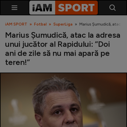
iAM SPORT
Fotbal
SuperLiga
Marius Șumudică, atac la ad
Marius Șumudică, atac la adresa
unui jucător al Rapidului: ”Doi
ani de zile să nu mai apară pe
teren!”
SuperLiga
Liga 2
Cupa României
Echipa Națională
U21
Fotbal feminin