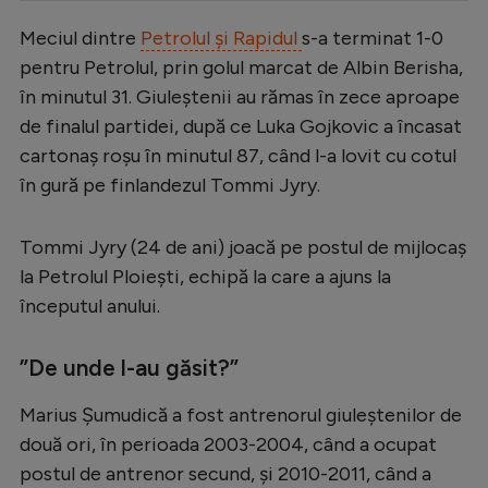
Serie A
Meciul dintre
Petrolul și Rapidul
s-a terminat 1-0
pentru Petrolul, prin golul marcat de Albin Berisha,
Bundesliga
în minutul 31. Giuleștenii au rămas în zece aproape
Ligue 1
de finalul partidei, după ce Luka Gojkovic a încasat
Campionate
cartonaș roșu în minutul 87, când l-a lovit cu cotul
în gură pe finlandezul Tommi Jyry.
Starurile fotbalului
EURO 2024
Tommi Jyry (24 de ani) joacă pe postul de mijlocaș
Stranieri
la Petrolul Ploiești, echipă la care a ajuns la
începutul anului.
Clasamente
”De unde l-au găsit?”
Marius Șumudică a fost antrenorul giuleștenilor de
Tenis
două ori, în perioada 2003-2004, când a ocupat
Handbal
postul de antrenor secund, și 2010-2011, când a