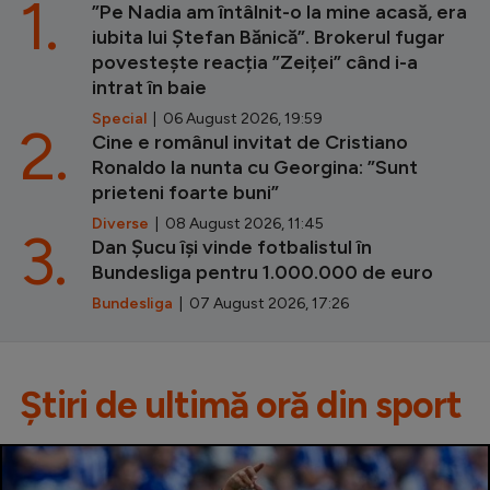
1.
”Pe Nadia am întâlnit-o la mine acasă, era
iubita lui Ștefan Bănică”. Brokerul fugar
povestește reacția ”Zeiței” când i-a
intrat în baie
Special
| 06 August 2026, 19:59
2.
Cine e românul invitat de Cristiano
Ronaldo la nunta cu Georgina: ”Sunt
prieteni foarte buni”
Diverse
| 08 August 2026, 11:45
3.
Dan Șucu își vinde fotbalistul în
Bundesliga pentru 1.000.000 de euro
Bundesliga
| 07 August 2026, 17:26
Știri de ultimă oră din sport