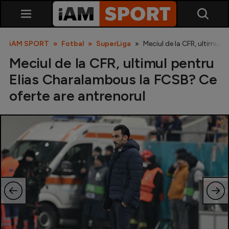
iAM SPORT
Fotbal
SuperLiga
Meciul de la CFR, ultimul 
Meciul de la CFR, ultimul pentru
Elias Charalambous la FCSB? Ce
oferte are antrenorul
SuperLiga
Liga 2
Cupa României
Echipa Națională
U21
Fotbal feminin