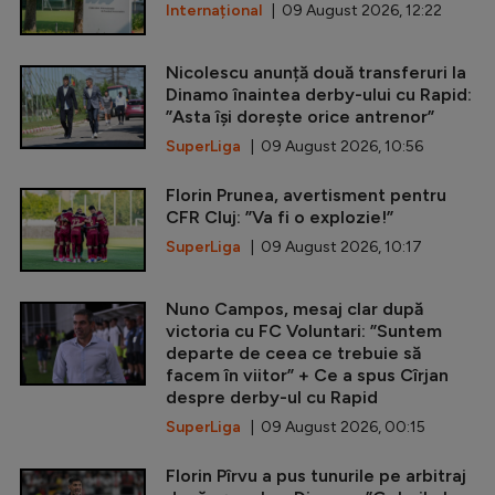
Internațional
| 09 August 2026, 12:22
Nicolescu anunță două transferuri la
Dinamo înaintea derby-ului cu Rapid:
”Asta își dorește orice antrenor”
SuperLiga
| 09 August 2026, 10:56
Florin Prunea, avertisment pentru
CFR Cluj: ”Va fi o explozie!”
SuperLiga
| 09 August 2026, 10:17
Nuno Campos, mesaj clar după
victoria cu FC Voluntari: ”Suntem
departe de ceea ce trebuie să
facem în viitor” + Ce a spus Cîrjan
despre derby-ul cu Rapid
SuperLiga
| 09 August 2026, 00:15
Florin Pîrvu a pus tunurile pe arbitraj