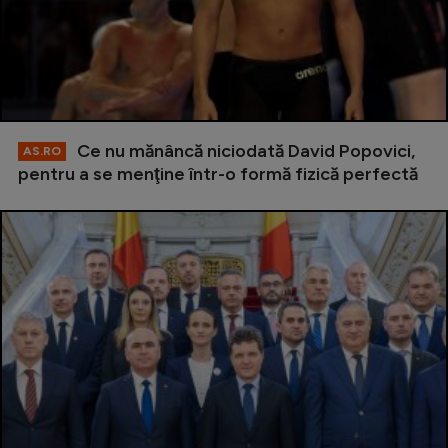
Ce nu mănâncă niciodată David Popovici,
AS.RO
pentru a se menţine într-o formă fizică perfectă