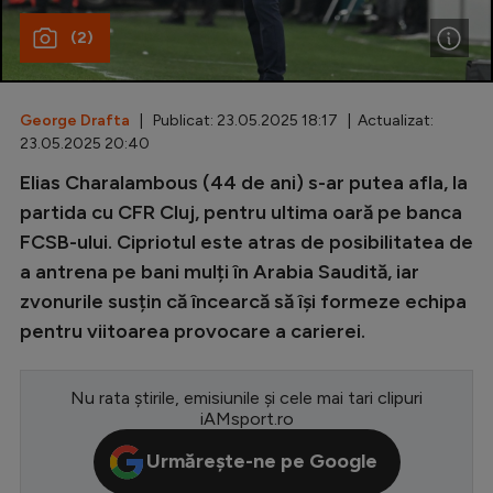
(2)
Special
Diverse
Inedit
George Drafta
| Publicat: 23.05.2025 18:17 | Actualizat:
23.05.2025 20:40
Clasamente
Elias Charalambous (44 de ani) s-ar putea afla, la
partida cu CFR Cluj, pentru ultima oară pe banca
FCSB-ului. Cipriotul este atras de posibilitatea de
a antrena pe bani mulți în Arabia Saudită, iar
Champions League
zvonurile susțin că încearcă să își formeze echipa
Europa League
pentru viitoarea provocare a carierei.
Conference League
Nu rata știrile, emisiunile și cele mai tari clipuri
CM 2026
iAMsport.ro
Premier League
Urmărește-ne pe Google
LaLiga