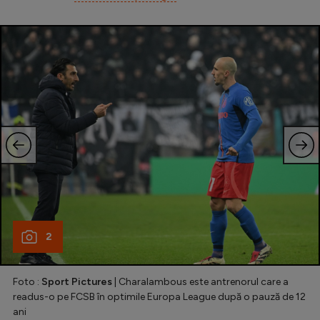
Intră în cont
Creează cont
2
Foto :
Sport Pictures
| Charalambous este antrenorul care a
readus-o pe FCSB în optimile Europa League după o pauză de 12
ani