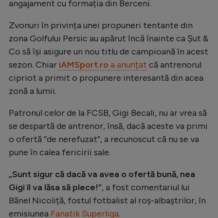
angajament cu formația din Berceni.
Natație
Zvonuri în privința unei propuneri tentante din
Formula 1
zona Golfului Persic au apărut încă înainte ca Șut &
Gimnastică
Co să își asigure un nou titlu de campioană în acest
Auto
sezon. Chiar
iAMSport.ro
a anunțat
că antrenorul
cipriot a primit o propunere interesantă din acea
Rugby
zonă a lumii.
Ciclism
Patronul celor de la FCSB, Gigi Becali, nu ar vrea să
Alte sporturi
se despartă de antrenor, însă, dacă aceste va primi
JO 2024
o ofertă ”de nerefuzat”, a recunoscut că nu se va
pune în calea fericirii sale.
JO 2026
„Sunt sigur că dacă va avea o ofertă bună, nea
Gigi îl va lăsa să plece!”
, a fost comentariul lui
Bănel Nicoliță, fostul fotbalist al roș-albaștrilor, în
emisiunea
Fanatik Superliga.