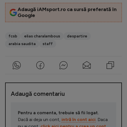
Adaugă iAMsport.ro ca sursă preferată în
Google
fcsb
elias charalambous
despartire
arabia saudita
staff
Adaugă comentariu
Pentru a comenta, trebuie să fii logat.
Dacă ai deja un cont,
intră în cont aici
. Daca
nu ai cont,
click aici pentru a crea un cont