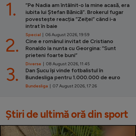
1.
”Pe Nadia am întâlnit-o la mine acasă, era
iubita lui Ștefan Bănică”. Brokerul fugar
povestește reacția ”Zeiței” când i-a
intrat în baie
Special
| 06 August 2026, 19:59
2.
Cine e românul invitat de Cristiano
Ronaldo la nunta cu Georgina: ”Sunt
prieteni foarte buni”
Diverse
| 08 August 2026, 11:45
3.
Dan Șucu își vinde fotbalistul în
Bundesliga pentru 1.000.000 de euro
Bundesliga
| 07 August 2026, 17:26
Știri de ultimă oră din sport