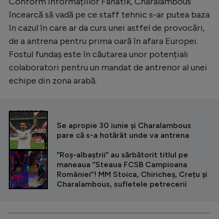
Conform informațiilor Fanatik, Charalambous
încearcă să vadă pe ce staff tehnic s-ar putea baza
în cazul în care ar da curs unei astfel de provocări,
de a antrena pentru prima oară în afara Europei.
Fostul fundaș este în căutarea unor potențiali
colaboratori pentru un mandat de antrenor al unei
echipe din zona arabă.
CITEȘTE ȘI
Se apropie 30 iunie și Charalambous
pare că s-a hotărât unde va antrena
”Roș-albaștrii” au sărbătorit titlul pe
maneaua ”Steaua FCSB Campioana
României”! MM Stoica, Chiricheș, Crețu și
Charalambous, sufletele petrecerii