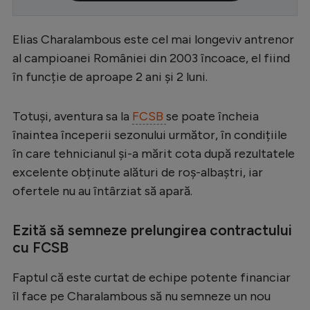
Serie A
Elias Charalambous este cel mai longeviv antrenor
Bundesliga
al campioanei României din 2003 încoace, el fiind
Ligue 1
în funcție de aproape 2 ani și 2 luni.
Campionate
Totuși, aventura sa la
FCSB
se poate încheia
Starurile fotbalului
înaintea începerii sezonului următor, în condițiile
EURO 2024
în care tehnicianul și-a mărit cota după rezultatele
excelente obținute alături de roș-albaștri, iar
Stranieri
ofertele nu au întârziat să apară.
Clasamente
Ezită să semneze prelungirea contractului
cu FCSB
Tenis
Faptul că este curtat de echipe potente financiar
îl face pe Charalambous să nu semneze un nou
Handbal