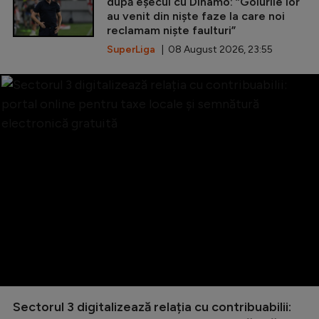
după eșecul cu Dinamo: ”Golurile lor
au venit din niște faze la care noi
reclamam niște faulturi”
SuperLiga
| 08 August 2026, 23:55
Sectorul 3 digitalizează relația cu contribuabilii: