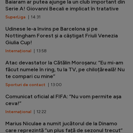
Baiaram ar putea ajunge la un club important din
Serie A! Giovanni Becali e implicat în tratative
SuperLiga
| 14:31
Udinese le-a învins pe Barcelona și pe
Nottingham Forest și a câștigat Friuli Venezia
Giulia Cup!
Internațional
| 13:58
Atac devastator la Cătălin Moroșanu: ”Eu mi-am
făcut numele în ring, tu la TV, pe chiloțăreală! Nu
te compari cu mine”
Sporturi de contact
| 13:00
Comunicat oficial al FIFA: ”Nu vom permite așa
ceva!”
Internațional
| 12:22
Marius Niculae a numit jucătorul de la Dinamo
care reprezintă ”un plus față de sezonul trecut”