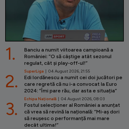
1.
Banciu a numit viitoarea campioană a
României: ”O să câștige atât sezonul
regulat, cât și play-off-ul!”
SuperLiga
| 04 August 2026, 21:55
2.
Edi Iordănescu a numit cei doi jucători pe
care regretă că nu i-a convocat la Euro
2024: ”Îmi pare rău, dar asta e situația”
Echipa Națională
| 04 August 2026, 08:03
3.
Fostul selecționer al României a anunțat
că vrea să revină la națională: ”Mi-aș dori
să reușesc o performanță mai mare
decât ultima!”