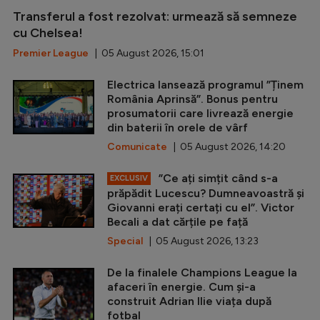
Transferul a fost rezolvat: urmează să semneze
cu Chelsea!
Premier League
| 05 August 2026, 15:01
Electrica lansează programul ”Ținem
România Aprinsă”. Bonus pentru
prosumatorii care livrează energie
din baterii în orele de vârf
Comunicate
| 05 August 2026, 14:20
”Ce ați simțit când s-a
EXCLUSIV
prăpădit Lucescu? Dumneavoastră și
Giovanni erați certați cu el”. Victor
Becali a dat cărțile pe față
Special
| 05 August 2026, 13:23
De la finalele Champions League la
afaceri în energie. Cum și-a
construit Adrian Ilie viața după
fotbal