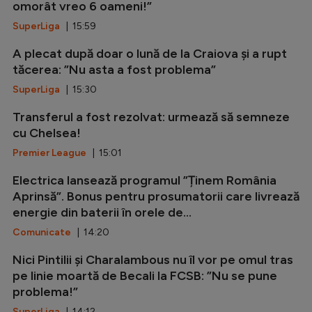
omorât vreo 6 oameni!”
SuperLiga
| 15:59
A plecat după doar o lună de la Craiova și a rupt
tăcerea: ”Nu asta a fost problema”
SuperLiga
| 15:30
Transferul a fost rezolvat: urmează să semneze
cu Chelsea!
Premier League
| 15:01
Electrica lansează programul ”Ținem România
Aprinsă”. Bonus pentru prosumatorii care livrează
energie din baterii în orele de...
Comunicate
| 14:20
Nici Pintilii și Charalambous nu îl vor pe omul tras
pe linie moartă de Becali la FCSB: ”Nu se pune
problema!”
SuperLiga
| 14:12