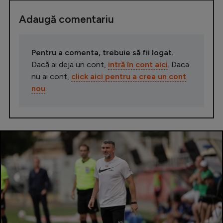
Adaugă comentariu
Pentru a comenta, trebuie să fii logat.
Dacă ai deja un cont,
intră în cont aici
. Daca
nu ai cont,
click aici pentru a crea un cont
nou
.