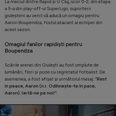
La meciul dintre Rapid și U Cluj, scor 0-2, din etapa
Serie A
a 5-a din play-off-ul SuperLigii, suporterii
giuleșteni au venit să aducă un omagiu pentru
Bundesliga
Aaron Boupendza, fostul atacant al echipei din
Ligue 1
acest sezon.
Campionate
Omagiul fanilor rapidiști pentru
Starurile fotbalului
Boupendza
EURO 2024
Scările arenei din Giulești au fost umplute de
Stranieri
lumânări, flori și poze cu regretatul fotbalist. De
Clasamente
asemenea, a fost afișat și următorul mesaj:
"Rest
in peace, Aaron (n.r. Odihnește-te în pace,
Aaron). Iartă-ne pe noi!"
.
Tenis
Handbal