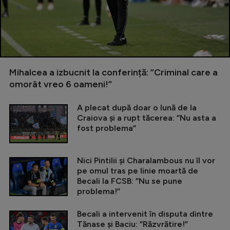
Mihalcea a izbucnit la conferință: ”Criminal care a
omorât vreo 6 oameni!”
A plecat după doar o lună de la
Craiova și a rupt tăcerea: ”Nu asta a
fost problema”
Nici Pintilii și Charalambous nu îl vor
pe omul tras pe linie moartă de
Becali la FCSB: ”Nu se pune
problema!”
Becali a intervenit în disputa dintre
Tănase și Baciu: ”Răzvrătire!”