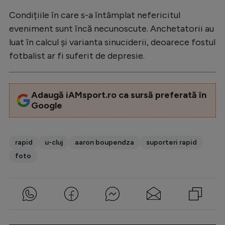
Condițiile în care s-a întâmplat nefericitul
eveniment sunt încă necunoscute. Anchetatorii au
luat în calcul și varianta sinuciderii, deoarece fostul
fotbalist ar fi suferit de depresie.
Adaugă iAMsport.ro ca sursă preferată în
Google
rapid
u-cluj
aaron boupendza
suporteri rapid
foto