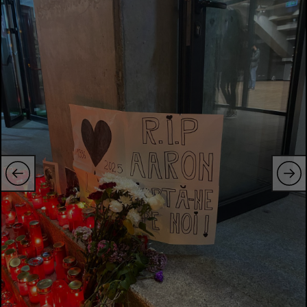
Natație
Formula 1
Gimnastică
Auto
Rugby
Ciclism
Alte sporturi
JO 2024
JO 2026