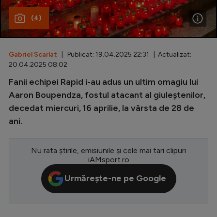
Special
(4)
Diverse
Inedit
Gabriel Scarlat
| Publicat: 19.04.2025 22:31 | Actualizat:
20.04.2025 08:02
Clasamente
Fanii echipei Rapid i-au adus un ultim omagiu lui
Aaron Boupendza, fostul atacant al giuleștenilor,
decedat miercuri, 16 aprilie, la vârsta de 28 de
ani.
Champions League
Europa League
Nu rata știrile, emisiunile și cele mai tari clipuri
Conference League
iAMsport.ro
CM 2026
Urmărește-ne pe Google
Premier League
LaLiga