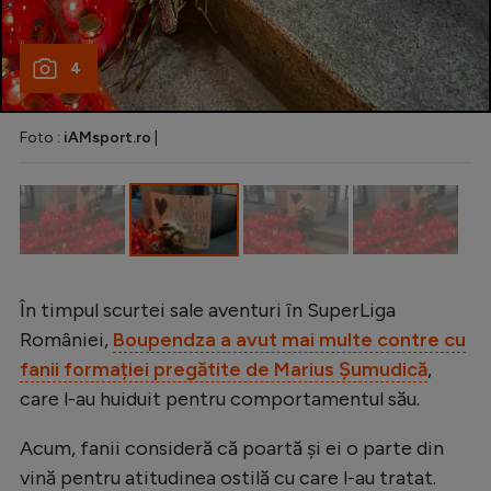
Intră în cont
Creează cont
4
Foto :
iAMsport.ro
|
În timpul scurtei sale aventuri în SuperLiga
României,
Boupendza a avut mai multe contre cu
fanii formației pregătite de Marius Șumudică
,
care l-au huiduit pentru comportamentul său.
Acum, fanii consideră că poartă și ei o parte din
vină pentru atitudinea ostilă cu care l-au tratat.