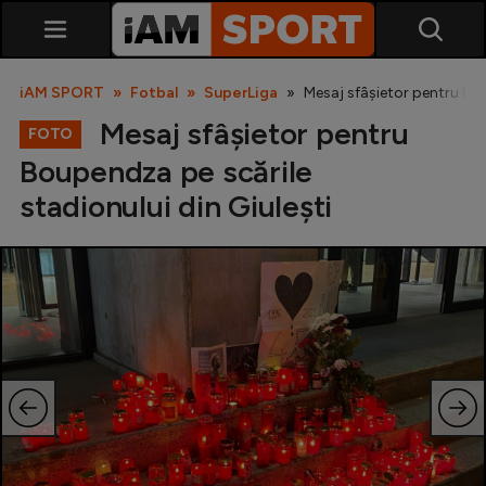
iAM SPORT
Fotbal
SuperLiga
Mesaj sfâșietor pentru Bou
Mesaj sfâșietor pentru
FOTO
Boupendza pe scările
stadionului din Giulești
SuperLiga
Liga 2
Cupa României
Echipa Națională
U21
Fotbal feminin