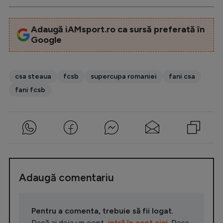
Adaugă iAMsport.ro ca sursă preferată în
Google
csa steaua
fcsb
supercupa romaniei
fani csa
fani fcsb
Adaugă comentariu
Pentru a comenta, trebuie să fii logat.
Dacă ai deja un cont,
intră în cont aici
. Daca