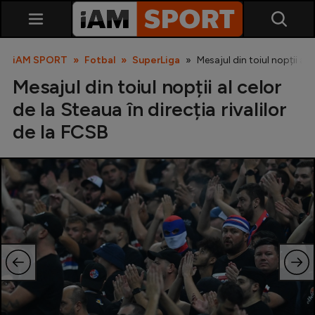
iAM SPORT
Fotbal
SuperLiga
Mesajul din toiul nopții al 
Mesajul din toiul nopții al celor
de la Steaua în direcția rivalilor
de la FCSB
SuperLiga
Liga 2
Cupa României
Echipa Națională
U21
Fotbal feminin