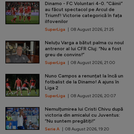
Dinamo - FC Voluntari 4-0. ”Câinii”
au făcut spectacol pe Arcul de
Triumf! Victorie categorică în fața
ilfovenilor
SuperLiga
| 08 August 2026, 21:25
Neluțu Varga a bătut palma cu noul
antrenor al lui CFR Cluj: ”Nu a fost
greu de convins!”
SuperLiga
| 08 August 2026, 21:00
Nuno Campos a renunțat la încă un
fotbalist de la Dinamo! A ajuns în
Liga 2
SuperLiga
| 08 August 2026, 20:07
Nemulțumirea lui Cristi Chivu după
victoria din amicalul cu Juventus:
”Nu suntem pregătiți!”
Serie A
| 08 August 2026, 19:20