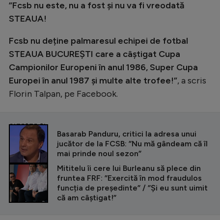
”Fcsb nu este, nu a fost și nu va fi vreodată
STEAUA!
Fcsb nu deține palmaresul echipei de fotbal
STEAUA BUCUREȘTI care a câștigat Cupa
Campionilor Europeni în anul 1986, Super Cupa
Europei în anul 1987 și multe alte trofee!”
, a scris
Florin Talpan, pe Facebook.
CITEȘTE ȘI
Basarab Panduru, critici la adresa unui
jucător de la FCSB: ”Nu mă gândeam că îl
mai prinde noul sezon”
Mititelu îi cere lui Burleanu să plece din
fruntea FRF: ”Exercită în mod fraudulos
funcția de președinte” / ”Și eu sunt uimit
că am câștigat!”