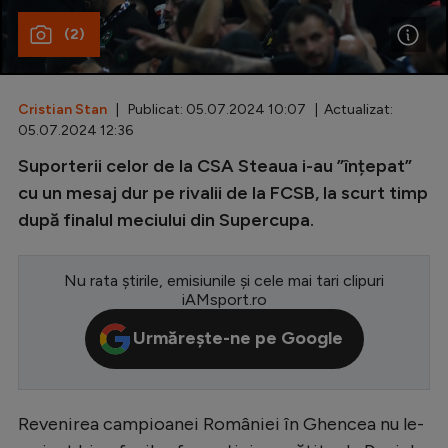
(2)
Special
Diverse
Inedit
Cristian Stan
| Publicat: 05.07.2024 10:07 | Actualizat:
05.07.2024 12:36
Clasamente
Suporterii celor de la CSA Steaua i-au ”înțepat”
cu un mesaj dur pe rivalii de la FCSB, la scurt timp
după finalul meciului din Supercupa.
Champions League
Nu rata știrile, emisiunile și cele mai tari clipuri
Europa League
iAMsport.ro
Conference League
Urmărește-ne pe Google
CM 2026
Premier League
Revenirea campioanei României în Ghencea nu le-
LaLiga