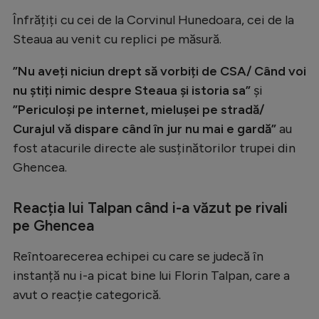
Înfrățiți cu cei de la Corvinul Hunedoara, cei de la
Steaua au venit cu replici pe măsură.
”Nu aveți niciun drept să vorbiți de CSA/ Când voi
nu știți nimic despre Steaua și istoria sa”
și
”Periculoși pe internet, mielușei pe stradă/
Curajul vă dispare când în jur nu mai e gardă”
au
fost atacurile directe ale susținătorilor trupei din
Ghencea.
Reacția lui Talpan când i-a văzut pe rivali
pe Ghencea
Reîntoarecerea echipei cu care se judecă în
instanță nu i-a picat bine lui Florin Talpan, care a
avut o reacție categorică.