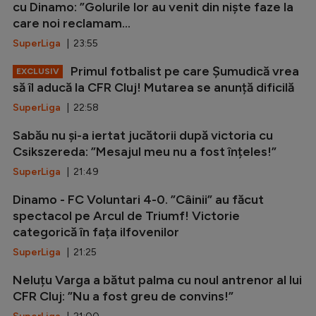
cu Dinamo: ”Golurile lor au venit din niște faze la
care noi reclamam...
SuperLiga
| 23:55
Primul fotbalist pe care Șumudică vrea
EXCLUSIV
să îl aducă la CFR Cluj! Mutarea se anunță dificilă
SuperLiga
| 22:58
Sabău nu și-a iertat jucătorii după victoria cu
Csikszereda: ”Mesajul meu nu a fost înțeles!”
SuperLiga
| 21:49
Dinamo - FC Voluntari 4-0. ”Câinii” au făcut
spectacol pe Arcul de Triumf! Victorie
categorică în fața ilfovenilor
SuperLiga
| 21:25
Neluțu Varga a bătut palma cu noul antrenor al lui
CFR Cluj: ”Nu a fost greu de convins!”