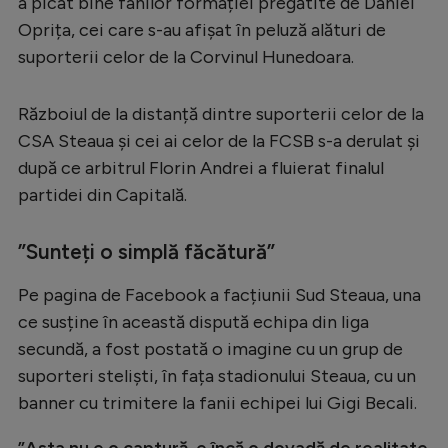
a picat bine fanilor formației pregătite de Daniel
Serie A
Oprița, cei care s-au afișat în peluză alături de
suporterii celor de la Corvinul Hunedoara.
Bundesliga
Ligue 1
Războiul de la distanță dintre suporterii celor de la
Campionate
CSA Steaua și cei ai celor de la FCSB s-a derulat și
după ce arbitrul Florin Andrei a fluierat finalul
Starurile fotbalului
partidei din Capitală.
EURO 2024
”Sunteți o simplă făcătură”
Stranieri
Clasamente
Pe pagina de Facebook a facțiunii Sud Steaua, una
ce susține în această dispută echipa din liga
secundă, a fost postată o imagine cu un grup de
suporteri steliști, în fața stadionului Steaua, cu un
Tenis
banner cu trimitere la fanii echipei lui Gigi Becali.
Handbal
”Asta nu e o captură, e încă o dovadă de realitate