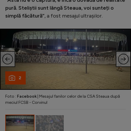
Natație
pură. Steliștii sunt lângă Steaua, voi sunteți o
simplă făcătură”
, a fost mesajul ultrașilor.
Formula 1
Gimnastică
Auto
Rugby
Ciclism
Alte sporturi
2
JO 2024
JO 2026
Foto :
Facebook
| Mesajul fanilor celor de la CSA Steaua după
meciul FCSB - Corvinul