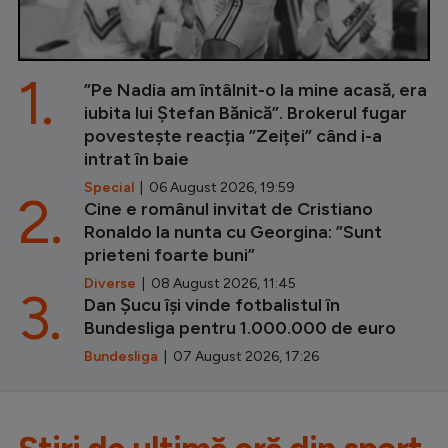
1.
”Pe Nadia am întâlnit-o la mine acasă, era
iubita lui Ștefan Bănică”. Brokerul fugar
povestește reacția ”Zeiței” când i-a
intrat în baie
Special
| 06 August 2026, 19:59
2.
Cine e românul invitat de Cristiano
Ronaldo la nunta cu Georgina: ”Sunt
prieteni foarte buni”
Diverse
| 08 August 2026, 11:45
3.
Dan Șucu își vinde fotbalistul în
Bundesliga pentru 1.000.000 de euro
Bundesliga
| 07 August 2026, 17:26