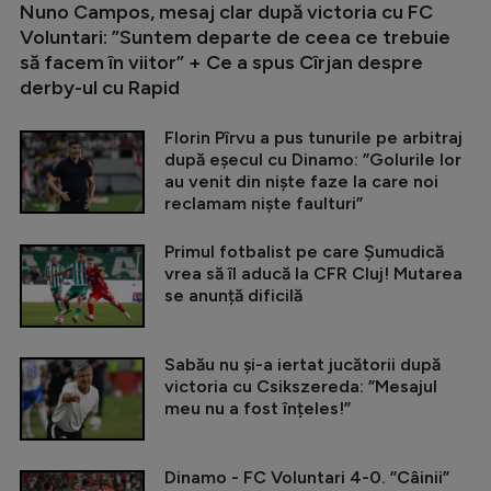
Nuno Campos, mesaj clar după victoria cu FC
Voluntari: ”Suntem departe de ceea ce trebuie
să facem în viitor” + Ce a spus Cîrjan despre
derby-ul cu Rapid
Florin Pîrvu a pus tunurile pe arbitraj
după eșecul cu Dinamo: ”Golurile lor
au venit din niște faze la care noi
reclamam niște faulturi”
Primul fotbalist pe care Șumudică
vrea să îl aducă la CFR Cluj! Mutarea
se anunță dificilă
Sabău nu și-a iertat jucătorii după
victoria cu Csikszereda: ”Mesajul
meu nu a fost înțeles!”
Dinamo - FC Voluntari 4-0. ”Câinii”