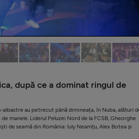
ica, după ce a dominat ringul de
oș-albastre au petrecut până dimineața, în Nuba, alături d
ri de manele. Liderul Peluzei Nord de la FCSB, Gheorghe
tiști de seamă din România: Iuly Neamțu, Alex Botea și