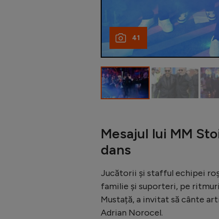
41
Mesajul lui MM Sto
dans
Jucătorii și stafful echipei r
familie și suporteri, pe ritmu
Mustață, a invitat să cânte ar
Adrian Norocel.