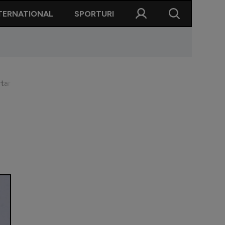
TERNATIONAL
SPORTURI
ortant să mergem în Europa”