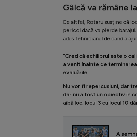
Gâlcă va rămâne la
De altfel, Rotaru susține că lo
pericol dacă va pierde barajul
adus tehnicianul de când a ajun
”Cred că echilibrul este o cal
a venit înainte de terminarea
evaluările.
Nu vor fi repercusiuni, dar tr
dar nu a fost un obiectiv în
aibă loc, locul 3 cu locul 10 d
CITEȘTE ȘI
A semnat