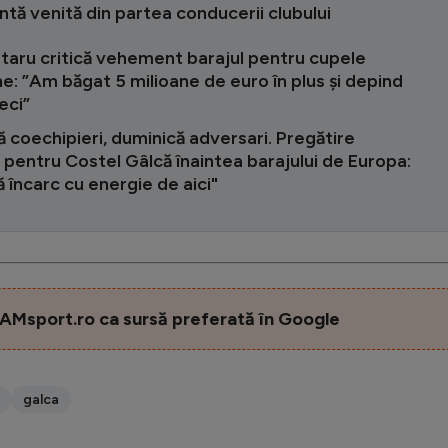
tă venită din partea conducerii clubului
otaru critică vehement barajul pentru cupele
: ”Am băgat 5 milioane de euro în plus și depind
eci”
coechipieri, duminică adversari. Pregătire
 pentru Costel Gâlcă înaintea barajului de Europa:
 încarc cu energie de aici"
AMsport.ro ca sursă preferată în Google
galca