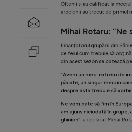
Oltenii s-au calificat la meciu
ardelenii au trecut de primul m
Mihai Rotaru: ”N
e 
Finanțatorul grupării din Băn
de felul cum trebuie să obțină
din acest sezon se bazează pe
”Avem un meci extrem de impor
păcate, un singur meci în car
despre asta trebuie să vorb
Ne vom bate să fim în Europa
am ajuns niciodată în grupe,
ghinion”,
a declarat Mihai Rot