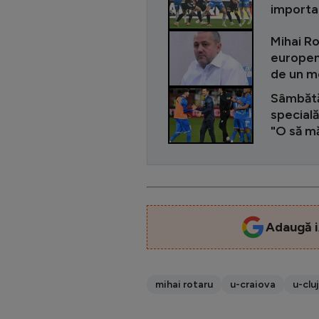
importan
Mihai R
europene
de un m
Sâmbătă 
specială
"O să mă
Adaugă i
mihai rotaru
u-craiova
u-cluj