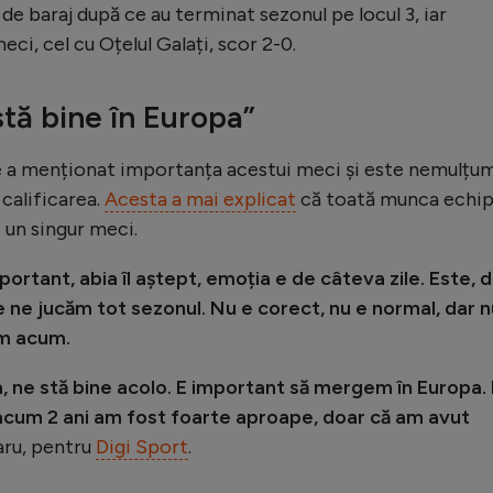
l de baraj după ce au terminat sezonul pe locul 3, iar
eci, cel cu Oțelul Galați, scor 2-0.
stă bine în Europa
”
ie a menționat importanța acestui meci și este nemulțu
 calificarea.
Acesta a mai explicat
că toată munca echip
 un singur meci.
tant, abia îl aștept, emoția e de câteva zile. Este, d
e ne jucăm tot sezonul. Nu e corect, nu e normal, dar n
im acum.
, ne stă bine acolo. E important să mergem în Europa.
 acum 2 ani am fost foarte aproape, doar că am avut
aru, pentru
Digi Sport
.