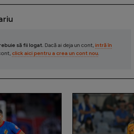
riu
buie să fii logat.
Dacă ai deja un cont,
intră în
 cont,
click aici pentru a crea un cont nou
.