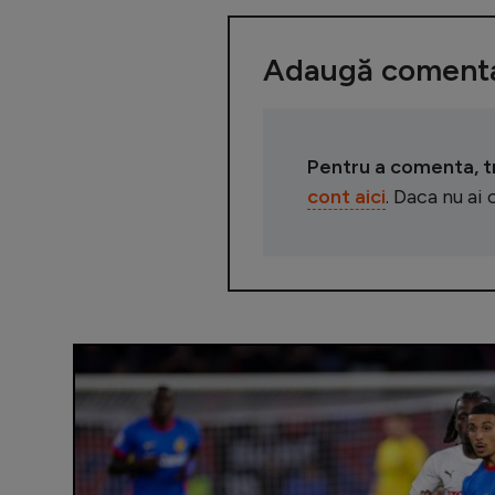
Adaugă comenta
Pentru a comenta, tre
cont aici
. Daca nu ai