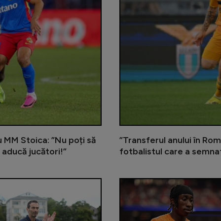
cu MM Stoica: ”Nu poți să
”Transferul anului în Rom
 aducă jucători!”
fotbalistul care a semna
Gigi Becali încă îl așteaptă pe me