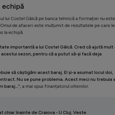
 echipă
cul lui Costel Gâlcă pe banca tehnică a formației nu este
. Omul de afaceri este mulțumit de rezultatele pe care le
s la echipă.
itate importantă a lui Costel Gâlcă. Cred că ajută mult
 acestui sezon, pentru că a putut să-și facă deja
ebuie să câștigăm acest baraj. El și-a asumat locul doi,
 contract. Nu se pune problema. Acest meci nu trebuia 
ăm baraj…”
, a mai spus finanțatorul oltenilor.
 chiar înainte de Craiova - U Cluj. Veste