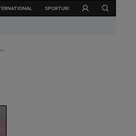
TERNATIONAL
SPORTURI
: ”Știți cum e, toți ar trebui să sară pe mine”