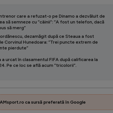
ntrenor care a refuzat-o pe Dinamo a dezvăluit de
ea să semneze cu ”câinii”: ”A fost un telefon, dacă
spus să merg”
Iordănescu, dezamăgit după ce Steaua a fost
 de Corvinul Hunedoara: ”Trei puncte extrem de
nte pierdute”
a urcat în clasamentul FIFA după calificarea la
4. Pe ce loc se află acum ”tricolorii”.
AMsport.ro ca sursă preferată în Google