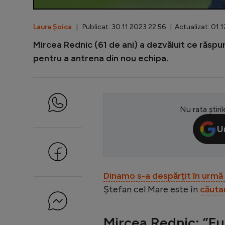
Laura Șoica
| Publicat: 30.11.2023 22:56 | Actualizat: 01.
Mircea Rednic (61 de ani) a dezvăluit ce răspuns
pentru a antrena din nou echipa.
Nu rata știril
U
Dinamo s-a despărțit în urmă
Ștefan cel Mare este în
căuta
Mircea Rednic: ”Eu