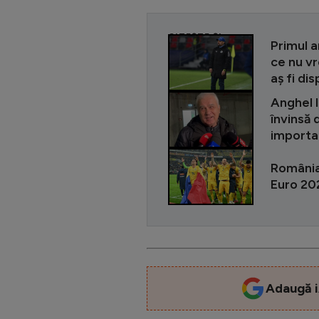
CITEȘTE ȘI
Primul a
ce nu vr
aș fi di
Anghel 
învinsă
importa
România 
Euro 202
Adaugă i