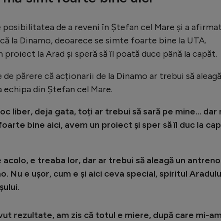
posibilitatea de a reveni în Ștefan cel Mare și a afirma
rcă la Dinamo, deoarece se simte foarte bine la UTA.
 proiect la Arad și speră să îl poată duce până la capăt.
de părere că acționarii de la Dinamo ar trebui să aleag
a echipa din Ștefan cel Mare.
oc liber, deja gata, toți ar trebui să sară pe mine… dar
arte bine aici, avem un proiect și sper să îl duc la cap
 acolo, e treaba lor, dar ar trebui să aleagă un antreno
. Nu e ușor, cum e și aici ceva special, spiritul Aradulu
ului.
vut rezultate, am zis că totul e miere, după care mi-a