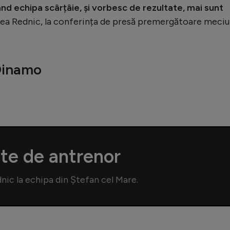
d echipa scârțâie, și vorbesc de rezultate, mai sunt
rcea Rednic, la conferința de presă premergătoare meciu
 Dinamo
te de antrenor
nic la echipa din Ștefan cel Mare.