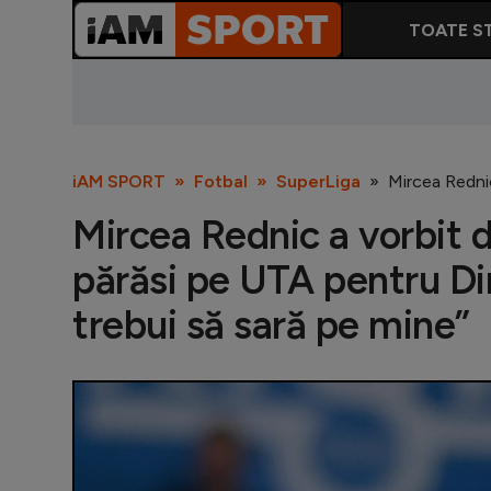
TOATE ST
iAM SPORT
Fotbal
SuperLiga
Mircea Rednic
Mircea Rednic a vorbit d
părăsi pe UTA pentru Din
trebui să sară pe mine”