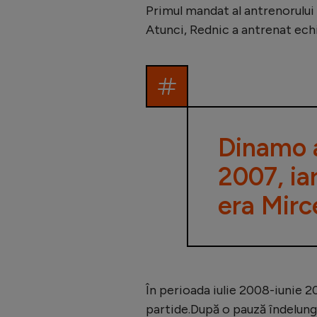
Primul mandat al antrenorului
Atunci, Rednic a antrenat ech
Dinamo a
2007, ia
era Mirc
În perioada iulie 2008-iunie 2
partide.După o pauză îndelunga