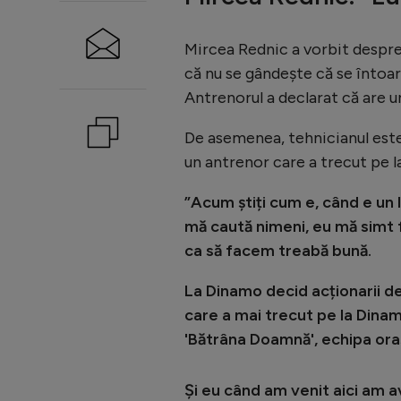
Mircea Rednic a vorbit despre 
că nu se gândește că se întoa
Antrenorul a declarat că are un
De asemenea, tehnicianul este 
un antrenor care a trecut pe l
”Acum știți cum e, când e un l
mă caută nimeni, eu mă simt fo
ca să facem treabă bună.
La Dinamo decid acționarii de
care a mai trecut pe la Dinamo
'Bătrâna Doamnă', echipa oraș
Și eu când am venit aici am a