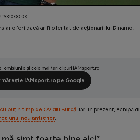
12.2023 00:03
 ar oferi dacă ar fi ofertat de acționarii lui Dinamo,
e, emisiunile și cele mai tari clipuri iAMsport.ro
rmărește iAMsport.ro pe Google
 cu puțin timp de Ovidiu Burcă
, iar, în prezent, echipa d
rea unui nou antrenor
.
 mă simt foarte bine aici”