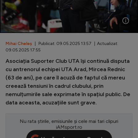
Special
Diverse
Inedit
Mihai Cheleș
| Publicat: 09.05.2025 13:57 | Actualizat:
Clasamente
09.05.2025 17:55
Asociația Suporter Club UTA își continuă disputa
cu antrenorul echipei UTA Arad, Mircea Rednic
(63 de ani), pe care îl acuză de faptul că mereu
Champions League
creează tensiuni în cadrul clubului, prin
Europa League
nemulțumirile sale exprimate în spațiul public. De
Conference League
data aceasta, acuzațiile sunt grave.
CM 2026
Nu rata știrile, emisiunile și cele mai tari clipuri
Premier League
iAMsport.ro
LaLiga