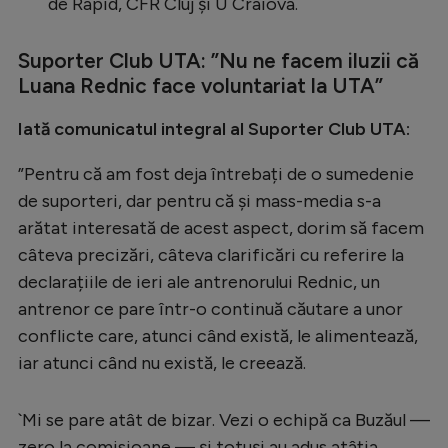
de Rapid, CFR Cluj și U Craiova.
Suporter Club UTA: ”Nu ne facem iluzii că
Luana Rednic face voluntariat la UTA”
Iată comunicatul integral al Suporter Club UTA:
”Pentru că am fost deja întrebați de o sumedenie
de suporteri, dar pentru că și mass-media s-a
arătat interesată de acest aspect, dorim să facem
câteva precizări, câteva clarificări cu referire la
declarațiile de ieri ale antrenorului Rednic, un
antrenor ce pare într-o continuă căutare a unor
conflicte care, atunci când există, le alimentează,
iar atunci când nu există, le creează.
`Mi se pare atât de bizar. Vezi o echipă ca Buzăul —
zero la comisioane — și totuși au adus atâția