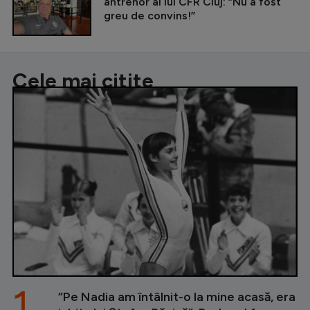
antrenor al lui CFR Cluj: ”Nu a fost
greu de convins!”
Cele mai citite
1.
”Pe Nadia am întâlnit-o la mine acasă, era