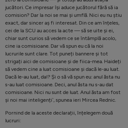
jucători. Ce impresar își aduce jucătorul fără să ia
comision? Dar la noi se mai și umflă. Nici eu nu știu
exact, dar sincer aș fi interesat. Din ce am înțeles,
cei de la SCU au acces la acte — să se uite și ei,
chiar sunt curios să vedem ce se întâmplă acolo,
cine ia comisioane. Dar vă spun eu că la noi
lucrurile sunt clare. Tot puneți bannere și tot
strigați aici de comisioane și de fiica-mea. Haideți
să vedem cine a luat comisioane și dacă le-au luat.
Dacă le-au luat, da!? Și o să vă spun eu: anul ăsta nu
s-au luat comisioane. Deci, anul ăsta nu s-au dat
comisioane. Nici nu sunt de luat. Anul ăsta am fost
și noi mai inteligenți`, spunea ieri Mircea Rednic.
Pornind de la aceste declarații, înțelegem două
lucruri: