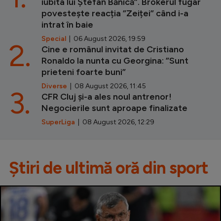
iubita lui Ștefan Bănică”. Brokerul fugar
povestește reacția ”Zeiței” când i-a
intrat în baie
Special
| 06 August 2026, 19:59
2.
Cine e românul invitat de Cristiano
Ronaldo la nunta cu Georgina: ”Sunt
prieteni foarte buni”
Diverse
| 08 August 2026, 11:45
3.
CFR Cluj și-a ales noul antrenor!
Negocierile sunt aproape finalizate
SuperLiga
| 08 August 2026, 12:29
Știri de ultimă oră din sport