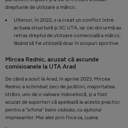
Natație
drepturile de utilizare a mărcii.
Formula 1
Ulterior, în 2022, s-a creat un conflict între
Gimnastică
actuala structură și SC UTA, iar cei din urmă au
retras dreptul de utilizare comercială a mărcii,
Auto
lăsând să fie utilizată doar în scopuri sportive.
Rugby
Mircea Rednic, acuzat că ascunde
Ciclism
comisioanele la UTA Arad
Alte sporturi
De când a sosit la Arad, în aprilie 2023, Mircea
JO 2024
Rednic a schimbat zeci de jucători, majoritatea
JO 2026
străini, unii de o valoare îndoielnică, și a fost
acuzat de suporteri că apelează la aceste practici
pentru a ”sifona” banii clubului, cu ajutorul
impresarilor. Mai ales prin fiica sa, Luana.