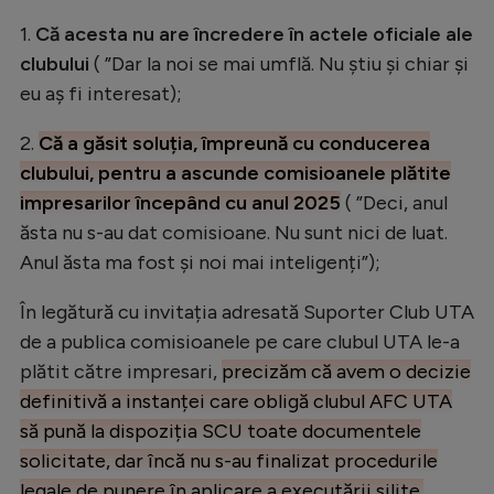
1.
Că acesta nu are încredere în actele oficiale ale
clubului
( ”Dar la noi se mai umflă. Nu știu și chiar și
eu aș fi interesat);
2.
Că a găsit soluția, împreună cu conducerea
clubului, pentru a ascunde comisioanele plătite
impresarilor începând cu anul 2025
( ”Deci, anul
ăsta nu s-au dat comisioane. Nu sunt nici de luat.
Anul ăsta ma fost și noi mai inteligenți”);
În legătură cu invitația adresată Suporter Club UTA
de a publica comisioanele pe care clubul UTA le-a
plătit către impresari,
precizăm că avem o decizie
definitivă a instanței care obligă clubul AFC UTA
să pună la dispoziția SCU toate documentele
solicitate, dar încă nu s-au finalizat procedurile
legale de punere în aplicare a executării silite.