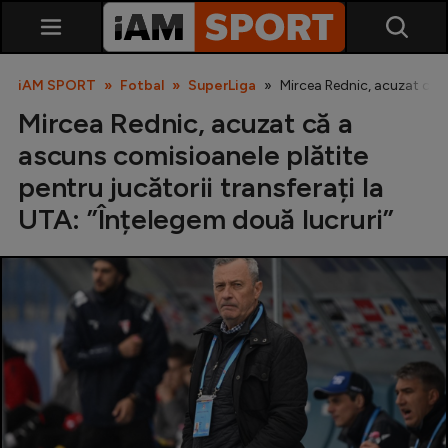
iAM SPORT
Fotbal
SuperLiga
Mircea Rednic, acuzat că a 
Mircea Rednic, acuzat că a
ascuns comisioanele plătite
pentru jucătorii transferați la
UTA: ”Înțelegem două lucruri”
SuperLiga
Liga 2
Cupa României
Echipa Națională
U21
Fotbal feminin