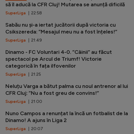
să îl aducă la CFR Cluj! Mutarea se anunță dificilă
SuperLiga
| 22:58
Sabău nu și-a iertat jucătorii după victoria cu
Csikszereda: ”Mesajul meu nu a fost înțeles!”
SuperLiga
| 21:49
Dinamo - FC Voluntari 4-0. ”Câinii” au făcut
spectacol pe Arcul de Triumf! Victorie
categorică în fața ilfovenilor
SuperLiga
| 21:25
Neluțu Varga a bătut palma cu noul antrenor al lui
CFR Cluj: ”Nu a fost greu de convins!”
SuperLiga
| 21:00
Nuno Campos a renunțat la încă un fotbalist de la
Dinamo! A ajuns în Liga 2
SuperLiga
| 20:07