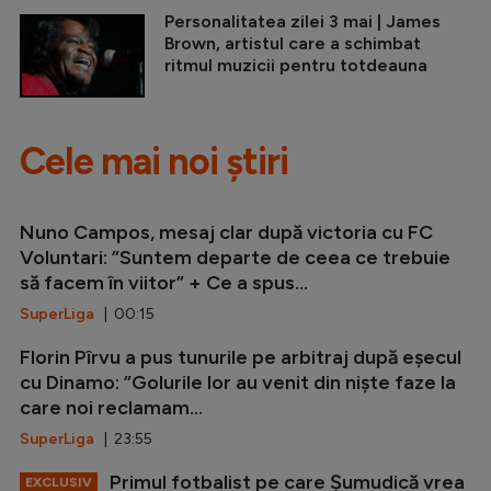
Personalitatea zilei 3 mai | James
Brown, artistul care a schimbat
ritmul muzicii pentru totdeauna
Cele mai noi știri
Nuno Campos, mesaj clar după victoria cu FC
Voluntari: ”Suntem departe de ceea ce trebuie
să facem în viitor” + Ce a spus...
SuperLiga
| 00:15
Florin Pîrvu a pus tunurile pe arbitraj după eșecul
cu Dinamo: ”Golurile lor au venit din niște faze la
care noi reclamam...
SuperLiga
| 23:55
Primul fotbalist pe care Șumudică vrea
EXCLUSIV