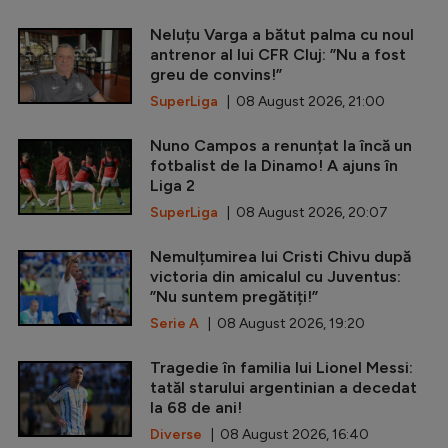
Neluțu Varga a bătut palma cu noul
antrenor al lui CFR Cluj: ”Nu a fost
greu de convins!”
SuperLiga
| 08 August 2026, 21:00
Nuno Campos a renunțat la încă un
fotbalist de la Dinamo! A ajuns în
Liga 2
SuperLiga
| 08 August 2026, 20:07
Nemulțumirea lui Cristi Chivu după
victoria din amicalul cu Juventus:
”Nu suntem pregătiți!”
Serie A
| 08 August 2026, 19:20
Tragedie în familia lui Lionel Messi:
tatăl starului argentinian a decedat
la 68 de ani!
Diverse
| 08 August 2026, 16:40