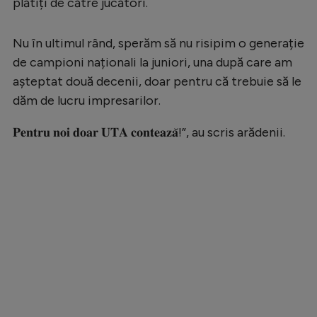
plătiți de către jucători.
Nu în ultimul rând, sperăm să nu risipim o generație
de campioni naționali la juniori, una după care am
așteptat două decenii, doar pentru că trebuie să le
dăm de lucru impresarilor.
𝐏𝐞𝐧𝐭𝐫𝐮 𝐧𝐨𝐢 𝐝𝐨𝐚𝐫 𝐔𝐓𝐀 𝐜𝐨𝐧𝐭𝐞𝐚𝐳𝐚̆!”, au scris arădenii.