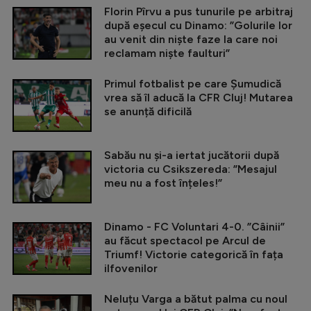
Florin Pîrvu a pus tunurile pe arbitraj
după eșecul cu Dinamo: ”Golurile lor
au venit din niște faze la care noi
reclamam niște faulturi”
Primul fotbalist pe care Șumudică
vrea să îl aducă la CFR Cluj! Mutarea
se anunță dificilă
Sabău nu și-a iertat jucătorii după
victoria cu Csikszereda: ”Mesajul
meu nu a fost înțeles!”
Dinamo - FC Voluntari 4-0. ”Câinii”
au făcut spectacol pe Arcul de
Triumf! Victorie categorică în fața
ilfovenilor
Neluțu Varga a bătut palma cu noul