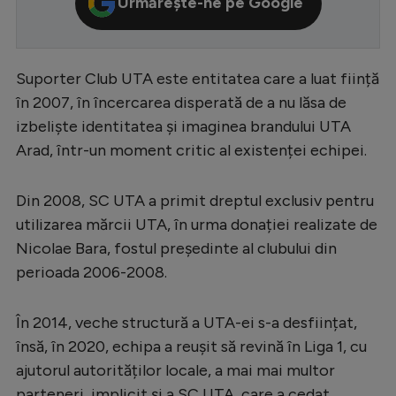
Urmărește-ne pe Google
Serie A
Bundesliga
Suporter Club UTA este entitatea care a luat ființă
Ligue 1
în 2007, în încercarea disperată de a nu lăsa de
Campionate
izbeliște identitatea și imaginea brandului UTA
Arad, într-un moment critic al existenței echipei.
Starurile fotbalului
EURO 2024
Din 2008, SC UTA a primit dreptul exclusiv pentru
Stranieri
utilizarea mărcii UTA, în urma donației realizate de
Nicolae Bara, fostul președinte al clubului din
Clasamente
perioada 2006-2008.
În 2014, veche structură a UTA-ei s-a desființat,
însă, în 2020, echipa a reușit să revină în Liga 1, cu
Tenis
ajutorul autorităților locale, a mai mai multor
Handbal
parteneri, implicit și a SC UTA, care a cedat