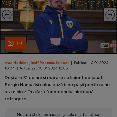
Special
Diverse
Inedit
Clasamente
(9)
Vlad Nedelea
,
Iosif Popescu (video)
| Publicat: 10.01.2024
Champions League
10:04 | Actualizat: 10.01.2024 12:06
Europa League
Deși are 31 de ani și mai are suficient de jucat,
Sergiu Hanca își calculează bine pașii pentru a nu
Conference League
sta nicio zi în afara fenomenului nici după
CM 2026
retragere.
Premier League
Nu rata știrile, emisiunile și cele mai tari clipuri
LaLiga