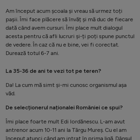
Am început acum școala și vreau să urmez toți
pașii. Îmi face plăcere să învăț și mă duc de fiecare
dată când avem cursuri. Îmi place mult dialogul
acesta pentru că afli lucruri și-ți poți spune punctul
de vedere. În caz că nu e bine, vei fi corectat.
Durează totul 6-7 ani.
La 35-36 de ani te vezi tot pe teren?
Da! La cum mă simt și-mi cunosc organismul așa
văd.
De selecționerul naționalei României ce spui?
Îmi place foarte mult Edi Iordănescu. L-am avut
antrenor acum 10-11 ani la Târgu Mureș. Cu el am
început atunci când am intrat în prima ligă. Dânsul