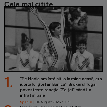
Cele mai citite
1.
”Pe Nadia am întâlnit-o la mine acasă, era
iubita lui Ștefan Bănică”. Brokerul fugar
povestește reacția ”Zeiței” când i-a
intrat în baie
Special
| 06 August 2026, 19:59