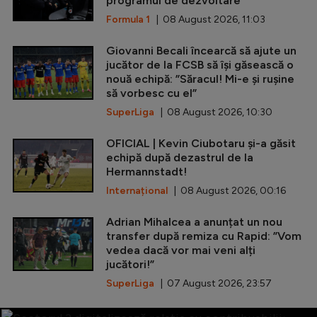
programul de dezvoltare
Formula 1
| 08 August 2026, 11:03
Giovanni Becali încearcă să ajute un
jucător de la FCSB să își găsească o
nouă echipă: ”Săracul! Mi-e și rușine
să vorbesc cu el”
SuperLiga
| 08 August 2026, 10:30
OFICIAL | Kevin Ciubotaru și-a găsit
echipă după dezastrul de la
Hermannstadt!
Internațional
| 08 August 2026, 00:16
Adrian Mihalcea a anunțat un nou
transfer după remiza cu Rapid: ”Vom
vedea dacă vor mai veni alți
jucători!”
SuperLiga
| 07 August 2026, 23:57