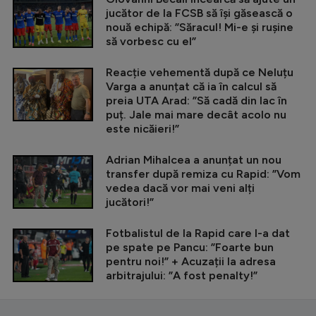
jucător de la FCSB să își găsească o
nouă echipă: ”Săracul! Mi-e și rușine
să vorbesc cu el”
Reacție vehementă după ce Neluțu
Varga a anunțat că ia în calcul să
preia UTA Arad: ”Să cadă din lac în
puț. Jale mai mare decât acolo nu
este nicăieri!”
Adrian Mihalcea a anunțat un nou
transfer după remiza cu Rapid: ”Vom
vedea dacă vor mai veni alți
jucători!”
Fotbalistul de la Rapid care l-a dat
pe spate pe Pancu: ”Foarte bun
pentru noi!” + Acuzații la adresa
arbitrajului: ”A fost penalty!”