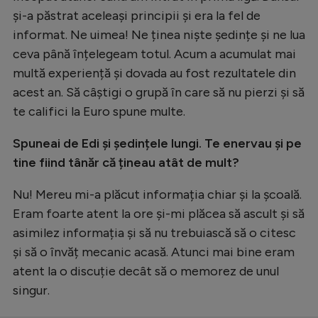
și-a păstrat aceleași principii și era la fel de
informat. Ne uimea! Ne ținea niște ședințe și ne lua
ceva până înțelegeam totul. Acum a acumulat mai
multă experiență și dovada au fost rezultatele din
acest an. Să câștigi o grupă în care să nu pierzi și să
te califici la Euro spune multe.
Spuneai de Edi și ședințele lungi. Te enervau și pe
tine fiind tânăr că țineau atât de mult?
Nu! Mereu mi-a plăcut informația chiar și la școală.
Eram foarte atent la ore și-mi plăcea să ascult și să
asimilez informația și să nu trebuiască să o citesc
și să o învăț mecanic acasă. Atunci mai bine eram
atent la o discuție decât să o memorez de unul
singur.