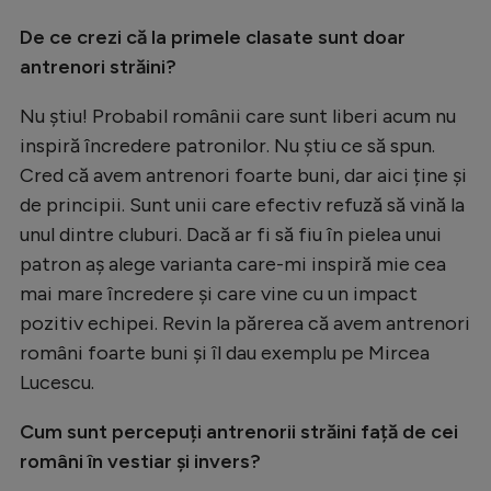
Natație
De ce crezi că la primele clasate sunt doar
Formula 1
antrenori străini?
Gimnastică
Nu știu! Probabil românii care sunt liberi acum nu
Auto
inspiră încredere patronilor. Nu știu ce să spun.
Cred că avem antrenori foarte buni, dar aici ține și
Rugby
de principii. Sunt unii care efectiv refuză să vină la
Ciclism
unul dintre cluburi. Dacă ar fi să fiu în pielea unui
patron aș alege varianta care-mi inspiră mie cea
Alte sporturi
mai mare încredere și care vine cu un impact
JO 2024
pozitiv echipei. Revin la părerea că avem antrenori
JO 2026
români foarte buni și îl dau exemplu pe Mircea
Lucescu.
Cum sunt percepuți antrenorii străini față de cei
români în vestiar și invers?