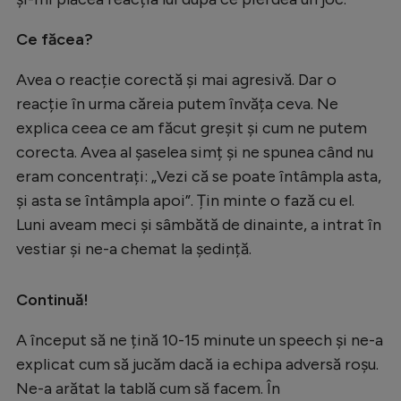
Ce făcea?
Avea o reacție corectă și mai agresivă. Dar o
reacție în urma căreia putem învăța ceva. Ne
explica ceea ce am făcut greșit și cum ne putem
corecta. Avea al șaselea simț și ne spunea când nu
eram concentrați: „Vezi că se poate întâmpla asta,
și asta se întâmpla apoi”. Țin minte o fază cu el.
Luni aveam meci și sâmbătă de dinainte, a intrat în
vestiar și ne-a chemat la ședință.
Continuă!
A început să ne țină 10-15 minute un speech și ne-a
explicat cum să jucăm dacă ia echipa adversă roșu.
Ne-a arătat la tablă cum să facem. În