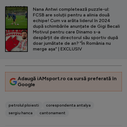
CITEȘTE ȘI
Nana Antwi completează puzzle-ul:
FCSB are soluții pentru a alinia două
echipe! Cum va arăta liderul în 2024
după schimbările anunțate de Gigi Becali
Motivul pentru care Dinamo s-a
despărțit de directorul său sportiv după
doar jumătate de an? ”În România nu
merge așa” | EXCLUSIV
Adaugă iAMsport.ro ca sursă preferată în
Google
petrolul ploiesti
corespondenta antalya
sergiu hanca
cantonament