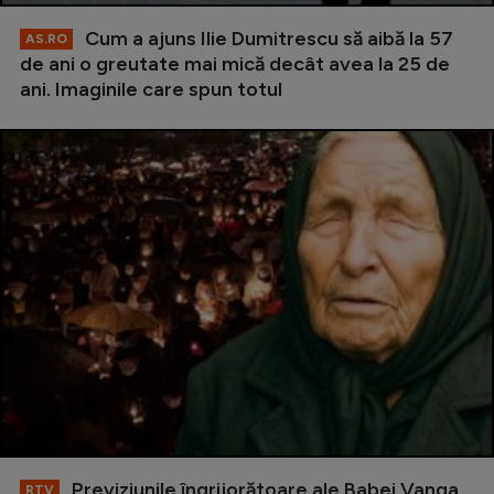
Cum a ajuns Ilie Dumitrescu să aibă la 57
AS.RO
de ani o greutate mai mică decât avea la 25 de
ani. Imaginile care spun totul
Previziunile îngrijorătoare ale Babei Vanga
RTV