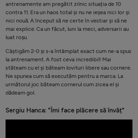
antrenamente am pregătit zilnic situația de 10
contra 11. Era un haos total și nu ne ieșea nici lor și
nici nouă. A început să ne certe în vestiar și să ne
mai explice. Ca un făcut, luni la meci, adversarii au
luat roșu.
Câștigăm 2-0 și s-a întâmplat exact cum ne-a spus
la antrenament. A fost ceva incredibil! Mai
stăteam cu el și băteam lovituri libere sau cornere.
Ne spunea cum să executăm pentru a marca. La
următorul joc băteam cornerul cum zicea el și
dădeam gol.
Sergiu Hanca: "Îmi face plăcere să învăț"