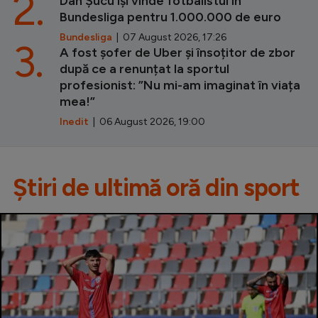
2.
Dan Șucu își vinde fotbalistul în
Bundesliga pentru 1.000.000 de euro
Bundesliga
| 07 August 2026, 17:26
3.
A fost șofer de Uber și însoțitor de zbor
după ce a renunțat la sportul
profesionist: ”Nu mi-am imaginat în viața
mea!”
Inedit
| 06 August 2026, 19:00
Știri de ultimă oră din sport