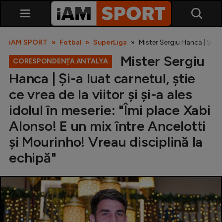
iAM SPORT
Fotbal
SuperLiga
Mister Sergiu Hanca | Și-a l
Mister Sergiu
CORESPONDENȚA ANTALYA
Hanca | Și-a luat carnetul, știe
ce vrea de la viitor și și-a ales
idolul în meserie: "Îmi place Xabi
Alonso! E un mix între Ancelotti
SuperLiga
și Mourinho! Vreau disciplină la
Liga 2
echipă"
Cupa României
Echipa Națională
U21
Fotbal feminin