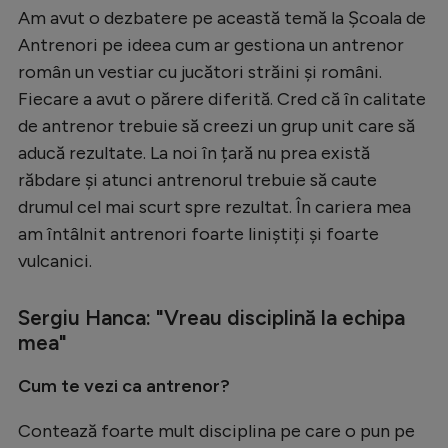
Intră în cont
Am avut o dezbatere pe această temă la Școala de
Creează cont
Antrenori pe ideea cum ar gestiona un antrenor
român un vestiar cu jucători străini și români.
Fiecare a avut o părere diferită. Cred că în calitate
de antrenor trebuie să creezi un grup unit care să
aducă rezultate. La noi în țară nu prea există
răbdare și atunci antrenorul trebuie să caute
drumul cel mai scurt spre rezultat. În cariera mea
am întâlnit antrenori foarte liniștiți și foarte
vulcanici.
Sergiu Hanca: "Vreau disciplină la echipa
mea"
Cum te vezi ca antrenor?
Contează foarte mult disciplina pe care o pun pe