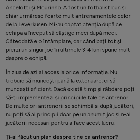
Ancelotti și Mourinho. A fost un fotbalist bun și
chiar urmăresc foarte mult antrenamentele celor
de la Leverkusen. Mi-au captat atenția după ce
echipa a început să câștige meci după meci.
Câteodată e o întâmplare, dar când bați tot și
pierzi un singur joc în ultimele 3-4 luni spune mult
despre o echipă.
În ziua de azi ai acces la orice informație. Nu
trebuie să muncești până la extenuare, ci să
muncești eficient. Dacă există timp și răbdare poți
să-ți implementezi și principiile tale de antrenor.
De multe ori antrenorii se schimbă și după jucători,
nu poți să ai principii doar pe un anumit joc și n-ai
jucătorii necesari pentru a face acest lucru.
Ți-ai făcut un plan despre tine ca antrenor?