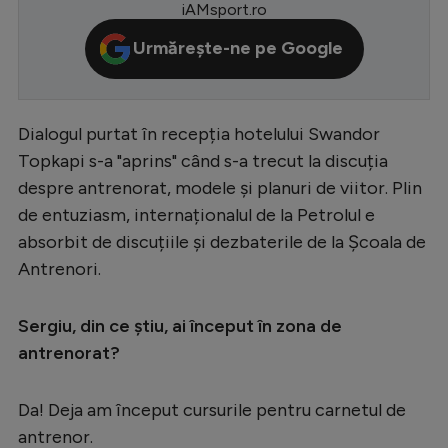
iAMsport.ro
Serie A
Urmărește-ne pe Google
Bundesliga
Ligue 1
Dialogul purtat în recepția hotelului Swandor
Campionate
Topkapi s-a "aprins" când s-a trecut la discuția
Starurile fotbalului
despre antrenorat, modele și planuri de viitor. Plin
EURO 2024
de entuziasm, internaționalul de la Petrolul e
absorbit de discuțiile și dezbaterile de la Școala de
Stranieri
Antrenori.
Clasamente
Sergiu, din ce știu, ai început în zona de
antrenorat?
Tenis
Da! Deja am început cursurile pentru carnetul de
Handbal
antrenor.