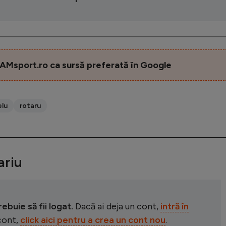
AMsport.ro ca sursă preferată în Google
elu
rotaru
riu
buie să fii logat.
Dacă ai deja un cont,
intră în
 cont,
click aici pentru a crea un cont nou
.