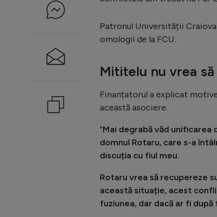
Patronul Universității Craiova 
omologii de la FCU.
Mititelu nu vrea s
Finanțatorul a explicat motiv
această asociere.
”
Mai degrabă văd unificarea di
domnul Rotaru, care s-a întâln
discuția cu fiul meu.
Rotaru vrea să recupereze sum
această situație, acest confli
fuziunea, dar dacă ar fi după f