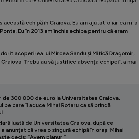
mentul în care Universitatea Craiova a reapărut în liga
s această echipă în Craiova. Eu am ajutat-o iar ea m-a
 Ponta. Eu în 2013 am închis echipa pentru că eram
dorit acoperirea lui Mircea Sandu și Mitică Dragomir,
 Craiova. Trebuiau să justifice absența echipei
”, a mai
r de 300.000 de euro la Universitatea Craiova.
l pe care îl aduce Mihai Rotaru ca să prindă
l
clară luată de Universitatea Craiova, după ce
 a anunțat că vrea o singură echipă în oraș! Mihai
ste decis: ”Avem planuri”