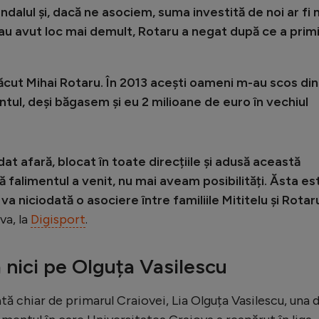
ndalul și, dacă ne asociem, suma investită de noi ar fi 
au avut loc mai demult, Rotaru a negat după ce a prim
făcut Mihai Rotaru. În 2013 acești oameni m-au scos din
tul, deși băgasem și eu 2 milioane de euro în vechiul
 dat afară, blocat în toate direcțiile și adusă această
ă falimentul a venit, nu mai aveam posibilități. Ăsta es
va niciodată o asociere între familiile Mititelu și Rotar
va, la
Digisport
.
 nici pe Olguța Vasilescu
ată chiar de primarul Craiovei, Lia Olguța Vasilescu, una 