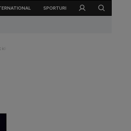
TERNATIONAL
SPORTURI
ost ideea lui, i-a propus fiului meu! Mai curând se unesc Coreea