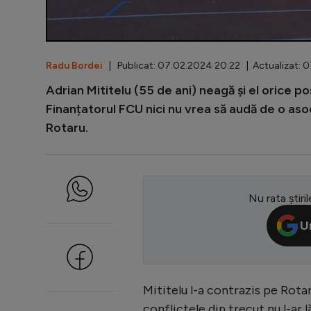
Radu Bordei
| Publicat: 07.02.2024 20:22 | Actualizat: 
Adrian Mititelu (55 de ani) neagă și el orice po
Finanțatorul FCU nici nu vrea să audă de o as
Rotaru.
Nu rata știril
U
Mititelu l-a contrazis pe Rotaru
conflictele din trecut nu l-ar l