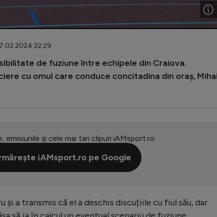
07.02.2024 22:29
sibilitate de fuziune între echipele din Craiova.
ociere cu omul care conduce concitadina din oraș, Miha
e, emisiunile și cele mai tari clipuri iAMsport.ro
rmărește iAMsport.ro pe Google
 și a transmis că el a deschis discuțiile cu fiul său, dar
ăsa să ia în calcul un eventual scenariu de fuziune.