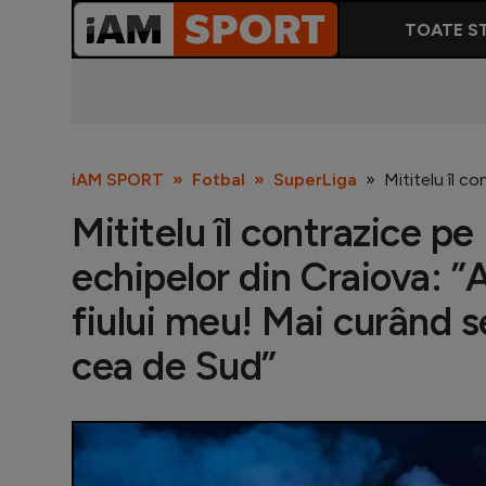
TOATE ST
iAM SPORT
Fotbal
SuperLiga
Mititelu îl c
Mititelu îl contrazice pe 
echipelor din Craiova: ”A
fiului meu! Mai curând 
cea de Sud”