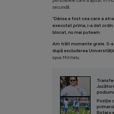
persoanele care a ajutat în mo
secundă.
”
Dânsa a fost cea care a atra
executat prima, i-a dat ordin
blocat, nu mai puteam.
Am trăit momente grele. S-a 
după excluderea Universității
spus Mititelu.
CITEȘTE ȘI
Transfe
Jucătoru
podiumu
Poziție 
primarul
Rotaru e