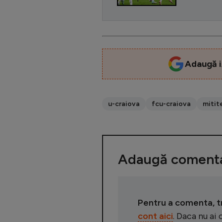
Adaugă i
u-craiova
fcu-craiova
mitit
Adaugă comenta
Pentru a comenta, tre
cont aici
. Daca nu ai