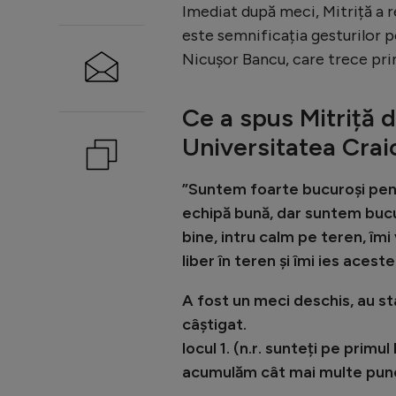
Imediat după meci, Mitriță a r
este semnificația gesturilor pe
Nicușor Bancu, care trece prin
Ce a spus Mitriță d
Universitatea Crai
”Suntem foarte bucuroși pent
echipă bună, dar suntem bucu
bine, intru calm pe teren, îm
liber în teren și îmi ies aceste
A fost un meci deschis, au st
câștigat.
locul 1. (n.r. sunteți pe prim
acumulăm cât mai multe punc