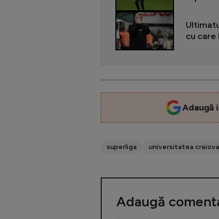
Ultimatu
cu care 
Adaugă i
superliga
universitatea craiov
Adaugă comenta