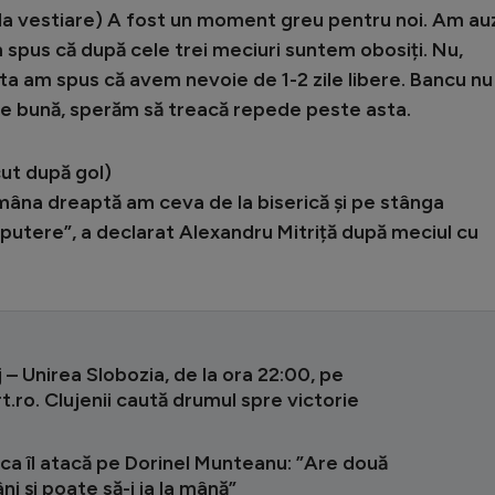
mi la vestiare) A fost un moment greu pentru noi. Am au
m spus că după cele trei meciuri suntem obosiți. Nu,
ta am spus că avem nevoie de 1-2 zile libere. Bancu nu
te bună, sperăm să treacă repede peste asta.
cut după gol)
mâna dreaptă am ceva de la biserică și pe stânga
 putere”, a declarat Alexandru Mitriță după meciul cu
 – Unirea Slobozia, de la ora 22:00, pe
.ro. Clujenii caută drumul spre victorie
ca îl atacă pe Dorinel Munteanu: ”Are două
i și poate să-i ia la mână”