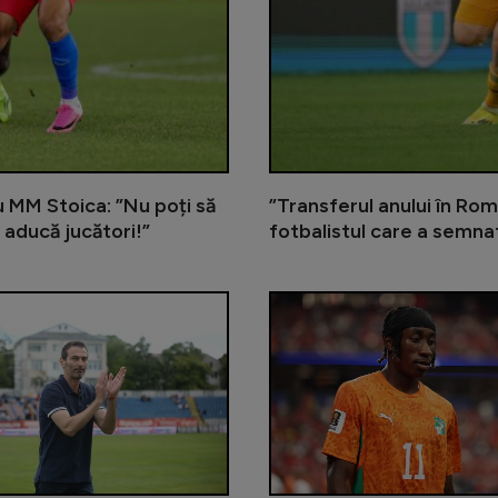
cu MM Stoica: ”Nu poți să
”Transferul anului în Rom
 aducă jucători!”
fotbalistul care a semna
Gigi Becali încă îl așteaptă pe me