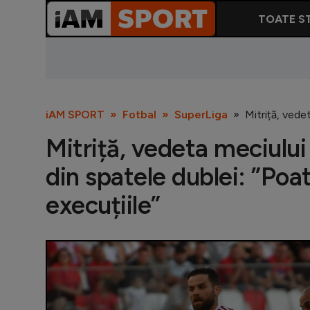
TOATE ST
iAM SPORT
Fotbal
SuperLiga
Mitriță, vede
Mitriță, vedeta meciului
din spatele dublei: ”Poat
execuțiile”