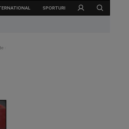
TERNATIONAL
SPORTURI
e din cauza asta îmi ies execuțiile”