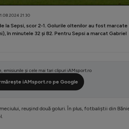
11.08.2024 21:30
e la Sepsi, scor 2-1. Golurile oltenilor au fost marcate
ni), în minutele 32 și 82. Pentru Sepsi a marcat Gabriel
e, emisiunile și cele mai tari clipuri iAMsport.ro
rmărește iAMsport.ro pe Google
eciului, reușind două goluri. În plus, fotbaliștii din Băni
l.