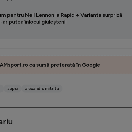
m pentru Neil Lennon la Rapid + Varianta surpriză
l-ar putea înlocui giuleștenii
AMsport.ro ca sursă preferată în Google
a
sepsi
alexandru mitrita
riu