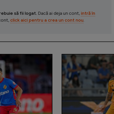
buie să fii logat.
Dacă ai deja un cont,
intră în
 cont,
click aici pentru a crea un cont nou
.