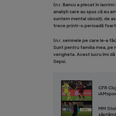
(n.r. Bancu a plecat în lacri
analiști care au spus că eu a
suntem mental obosiți, de as
trece printr-o perioadă foar
(n.r. semnele pe care le-a fă
Sunt pentru familia mea, pe 
verigheta. Acest lucru îmi dă
Sepsi.
CITEȘTE ȘI
CFR Cluj
iAMsport
MM Stoi
săptămân