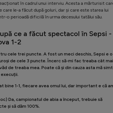
eacționat în cadrul unui interviu. Acesta a mărturisit car
 care le-a făcut după goluri, dar și care este starea lui
tr-o perioadă dificilă în urma decesului tatălui său.
upă ce a făcut spectacol în Sepsi -
ova 1-2
ru cele trei puncte. A fost un meci deschis, Sepsi e o
roși de cele 3 puncte. Încerc să-mi fac treaba cât ma
i văd de treaba mea. Poate că și din cauza asta mă simt
 execuții.
at bine 1-1, fiecare avea omul lui, dar important e că a
ul loc) Da, campionatul de abia a început, trebuie să
te și să dăm 100%.