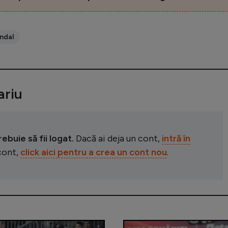
ndal
riu
buie să fii logat.
Dacă ai deja un cont,
intră în
 cont,
click aici pentru a crea un cont nou
.