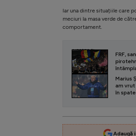
Iar una dintre situațiile care
meciuri la masa verde de către
comportament.
CITEȘTE ȘI
FRF, sa
pirotehn
întâmpla
Marius Ș
am vrut 
în spatel
Adaugă i