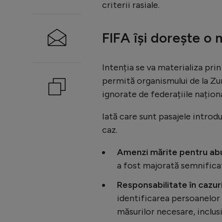
criterii rasiale.
FIFA își dorește o
Intenția se va materializa prin
permită organismului de la Zur
ignorate de federațiile naționa
Iată care sunt pasajele introd
caz.
Amenzi mărite pentru abu
a fost majorată semnificati
Responsabilitate în cazur
identificarea persoanelor 
măsurilor necesare, inclus