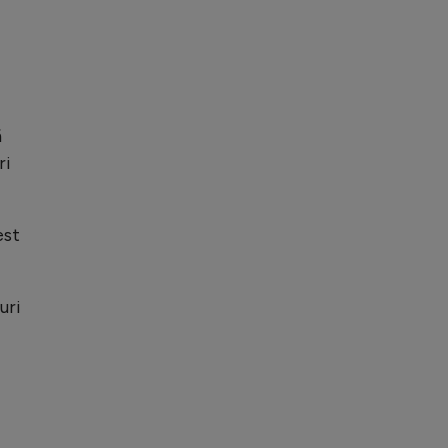
ă
ri
est
uri