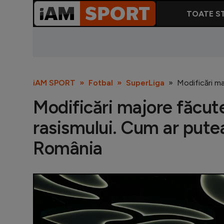
TOATE ST
iAM SPORT
Fotbal
SuperLiga
Modificări ma
Modificări majore făcute
rasismului. Cum ar putea
România