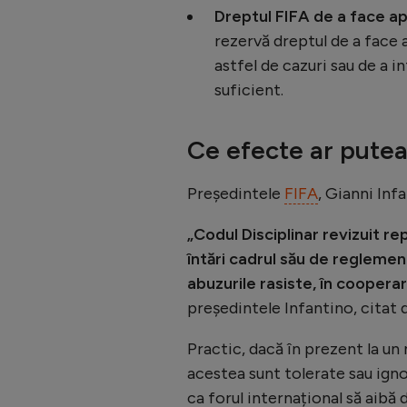
Dreptul FIFA de a face ape
rezervă dreptul de a face a
astfel de cazuri sau de a 
suficient.
Ce efecte ar putea
Președintele
FIFA
, Gianni Inf
„Codul Disciplinar revizuit re
întări cadrul său de reglemen
abuzurile rasiste, în coopera
președintele Infantino, citat 
Practic, dacă în prezent la un
acestea sunt tolerate sau igno
ca forul internațional să aibă