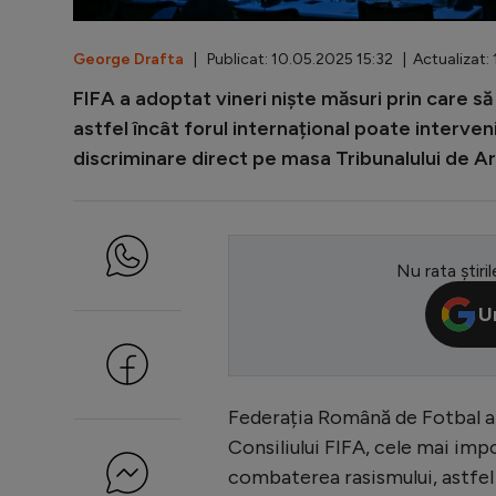
George Drafta
| Publicat: 10.05.2025 15:32 | Actualizat:
FIFA a adoptat vineri niște măsuri prin care să
astfel încât forul internațional poate interven
discriminare direct pe masa Tribunalului de Ar
Nu rata știril
U
Federația Română de Fotbal a f
Consiliului FIFA, cele mai impo
combaterea rasismului, astfel 