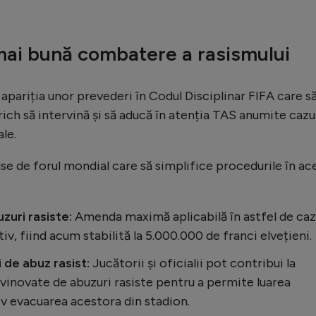
 mai bună combatere a rasismului
 apariția unor prevederi în Codul Disciplinar FIFA care s
ich să intervină și să aducă în atenția TAS anumite cazu
le.
use de forul mondial care să simplifice procedurile în ac
zuri rasiste:
Amenda maximă aplicabilă în astfel de caz
v, fiind acum stabilită la 5.000.000 de franci elvețieni.
i de abuz rasist:
Jucătorii și oficialii pot contribui la
vinovate de abuzuri rasiste pentru a permite luarea
iv evacuarea acestora din stadion.