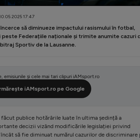
 10.05.2025 17:47
 încerce să diminueze impactului rasismului în fotbal,
i peste Federațiile naționale și trimite anumite cazuri 
bitraj Sportiv de la Lausanne.
e, emisiunile și cele mai tari clipuri iAMsport.ro
rmărește iAMsport.ro pe Google
ăcut publice hotărârile luate în ultima ședință a
rtante decizii vizând modificările legislației privind
încât să fie diminuat numărul cazurilor de discriminare