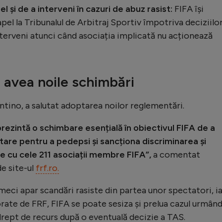
l și de a interveni în cazuri de abuz rasist:
FIFA își
pel la Tribunalul de Arbitraj Sportiv împotriva deciziilor
interveni atunci când asociația implicată nu acționează
 avea noile schimbări
antino, a salutat adoptarea noilor reglementări.
prezintă o schimbare esențială în obiectivul FIFA de a
tare pentru a pedepsi și sancționa discriminarea și
re cu cele 211 asociații membre FIFA”,
a comentat
de site-ul
frf.ro.
 meci apar scandări rasiste din partea unor spectatori, i
rate de FRF, FIFA se poate sesiza și prelua cazul urmân
 drept de recurs după o eventuală decizie a TAS.