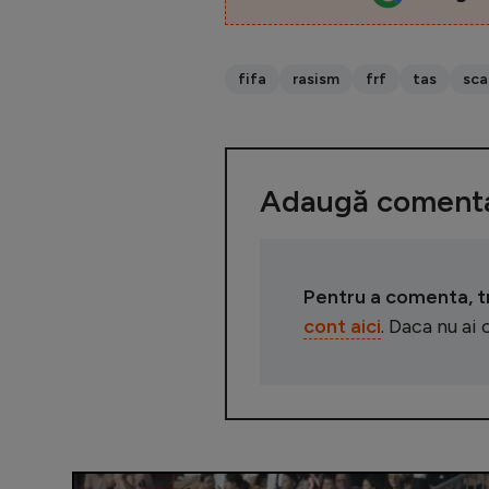
fifa
rasism
frf
tas
sca
Adaugă comenta
Pentru a comenta, tre
cont aici
. Daca nu ai