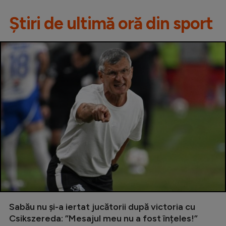
Știri de ultimă oră din sport
Sabău nu și-a iertat jucătorii după victoria cu
Csikszereda: ”Mesajul meu nu a fost înțeles!”