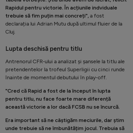
Intră în cont
Rapidul pentru victorie. În acțiunile indviduale
Creează cont
trebuie să fim puțin mai concreți",
a fost
declarația lui Adrian Mutu după ultimul fluier de la
Cluj.
Lupta deschisă pentru titlu
Antrenorul CFR-ului a analizat și șansele la titlu ale
pretendentelor la trofeul Superligii cu cinci runde
înainte de momentul debutului în play-off.
"Cred că Rapid a fost de la început în lupta
pentru titlu, nu face foarte mare diferență
această victorie a lor dacă FCSB nu se încurcă.
Era important să ne câștigăm meciurile, dar știm
unde trebuie să ne îmbunătățim jocul. Trebuia să