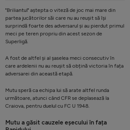
Serie A
"Briliantul" aștepta o viteză de joc mai mare din
partea jucătorilor săi care nu au reușit să își
Bundesliga
surprindă foarte des adversarul și au pierdut primul
Ligue 1
meci pe teren propriu din acest sezon de
Campionate
Superligă.
Starurile fotbalului
A fost de altfel și al șaselea meci consecutiv în
EURO 2024
care ardelenii nu au reușit să obțină victoria în fața
Stranieri
adversarei din această etapă.
Clasamente
Mutu speră ca echipa lui să arate altfel runda
următoare, atunci când CFR se deplasează la
Craiova, pentru duelul cu FC U 1948.
Tenis
Mutu a găsit cauzele eșecului în fața
Handbal
Rapidului