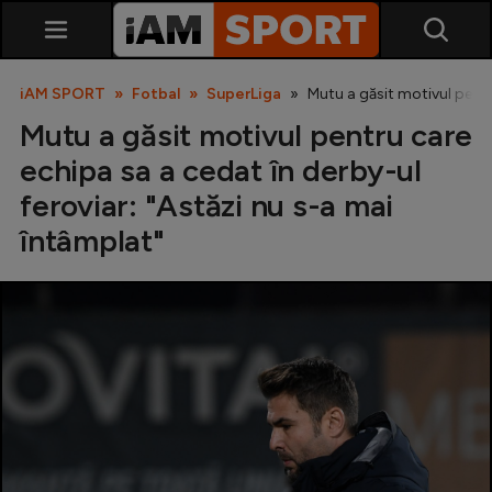
iAM SPORT
Fotbal
SuperLiga
Mutu a găsit motivul pentr
Mutu a găsit motivul pentru care
echipa sa a cedat în derby-ul
feroviar: "Astăzi nu s-a mai
întâmplat"
SuperLiga
Liga 2
Cupa României
Echipa Națională
U21
Fotbal feminin