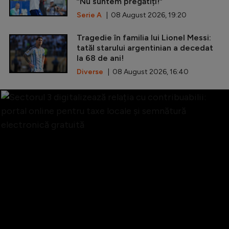
”Nu suntem pregătiți!”
Serie A
| 08 August 2026, 19:20
Tragedie în familia lui Lionel Messi:
tatăl starului argentinian a decedat
la 68 de ani!
Diverse
| 08 August 2026, 16:40