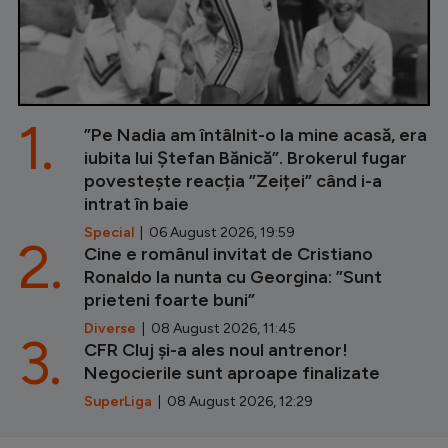
1.
”Pe Nadia am întâlnit-o la mine acasă, era
iubita lui Ștefan Bănică”. Brokerul fugar
povestește reacția ”Zeiței” când i-a
intrat în baie
Special
| 06 August 2026, 19:59
2.
Cine e românul invitat de Cristiano
Ronaldo la nunta cu Georgina: ”Sunt
prieteni foarte buni”
Diverse
| 08 August 2026, 11:45
3.
CFR Cluj și-a ales noul antrenor!
Negocierile sunt aproape finalizate
SuperLiga
| 08 August 2026, 12:29