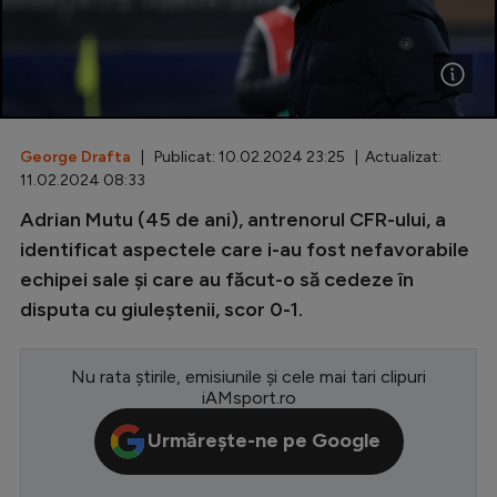
Special
Diverse
Inedit
George Drafta
| Publicat: 10.02.2024 23:25 | Actualizat:
Clasamente
11.02.2024 08:33
Adrian Mutu (45 de ani), antrenorul CFR-ului, a
identificat aspectele care i-au fost nefavorabile
echipei sale și care au făcut-o să cedeze în
Champions League
disputa cu giuleștenii, scor 0-1.
Europa League
Conference League
Nu rata știrile, emisiunile și cele mai tari clipuri
iAMsport.ro
CM 2026
Urmărește-ne pe Google
Premier League
LaLiga