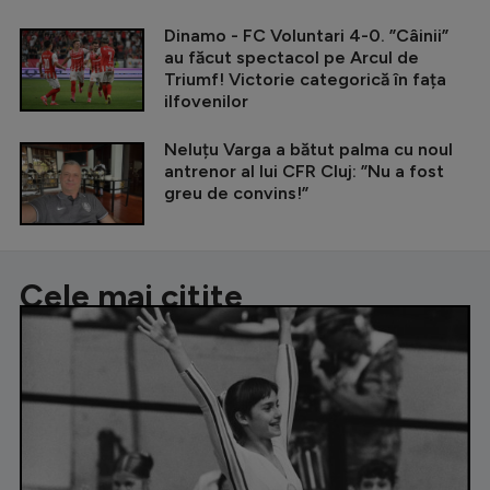
Dinamo - FC Voluntari 4-0. ”Câinii”
au făcut spectacol pe Arcul de
Triumf! Victorie categorică în fața
ilfovenilor
Neluțu Varga a bătut palma cu noul
antrenor al lui CFR Cluj: ”Nu a fost
greu de convins!”
Cele mai citite