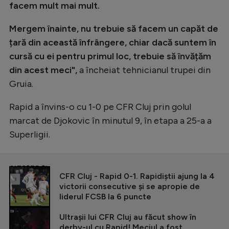
facem mult mai mult.
Mergem înainte, nu trebuie să facem un capăt de
țară din această înfrângere, chiar dacă suntem în
cursă cu ei pentru primul loc, trebuie să învățăm
din acest meci",
a încheiat tehnicianul trupei din
Gruia.
Rapid a învins-o cu 1-0 pe CFR Cluj prin golul
marcat de Djokovic în minutul 9, în etapa a 25-a a
Superligii.
CITEȘTE ȘI
CFR Cluj - Rapid 0-1. Rapidiștii ajung la 4
victorii consecutive și se apropie de
liderul FCSB la 6 puncte
Ultrașii lui CFR Cluj au făcut show în
derby-ul cu Rapid! Meciul a fost