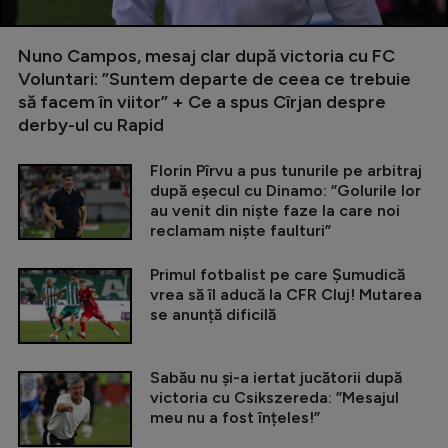
Nuno Campos, mesaj clar după victoria cu FC
Voluntari: ”Suntem departe de ceea ce trebuie
să facem în viitor” + Ce a spus Cîrjan despre
derby-ul cu Rapid
Florin Pîrvu a pus tunurile pe arbitraj
după eșecul cu Dinamo: ”Golurile lor
au venit din niște faze la care noi
reclamam niște faulturi”
Primul fotbalist pe care Șumudică
vrea să îl aducă la CFR Cluj! Mutarea
se anunță dificilă
Sabău nu și-a iertat jucătorii după
victoria cu Csikszereda: ”Mesajul
meu nu a fost înțeles!”