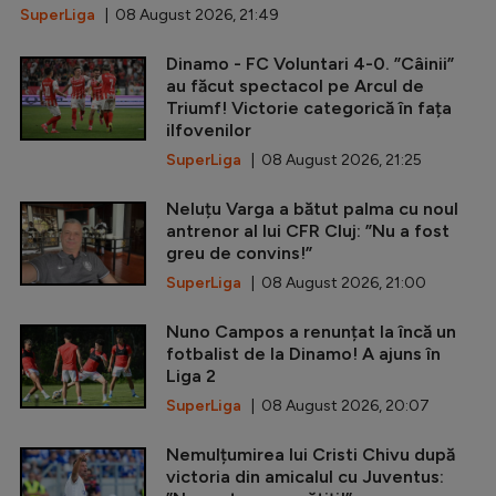
SuperLiga
| 08 August 2026, 21:49
Dinamo - FC Voluntari 4-0. ”Câinii”
au făcut spectacol pe Arcul de
Triumf! Victorie categorică în fața
ilfovenilor
SuperLiga
| 08 August 2026, 21:25
Neluțu Varga a bătut palma cu noul
antrenor al lui CFR Cluj: ”Nu a fost
greu de convins!”
SuperLiga
| 08 August 2026, 21:00
Nuno Campos a renunțat la încă un
fotbalist de la Dinamo! A ajuns în
Liga 2
SuperLiga
| 08 August 2026, 20:07
Nemulțumirea lui Cristi Chivu după
victoria din amicalul cu Juventus: