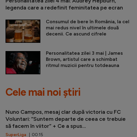
Personalitatea zilei 4 mai: Audrey Hepburn,
legenda care a redefinit feminitatea pe ecran
Consumul de bere în România, la cel
mai redus nivel în ultimele două
decenii. Ce ascund cifrele
Personalitatea zilei 3 mai | James
Brown, artistul care a schimbat
ritmul muzicii pentru totdeauna
Cele mai noi știri
Nuno Campos, mesaj clar după victoria cu FC
Voluntari: ”Suntem departe de ceea ce trebuie
să facem în viitor” + Ce a spus...
SuperLiga
| 00:15