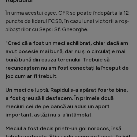
Natație
În urma acestui eșec, CFR se poate îndepărta la 12
Formula 1
puncte de liderul FCSB, în cazul unei victorii a roș-
Gimnastică
albaștrilor cu Sepsi Sf. Gheorghe.
Auto
"Cred că a fost un meci echilibrat, chiar dacă am
avut posesie mai bună, dar nu și o circulație mai
Rugby
bună bună din cauza terenului. Trebuie să
Ciclism
recunoaștem nu am fost conectați la început de
Alte sporturi
joc cum ar fi trebuit.
JO 2024
Un meci de luptă, Rapidul s-a apărat foarte bine,
JO 2026
a fost greu să îi desfacem. În primele două
meciuri cei de pe bancă au adus un aport
important, astăzi nu s-a întâmplat.
Meciul a fost decis printr-un gol norocos, însă
tabela vorbește. Știu unde avem de lucrat, felicit