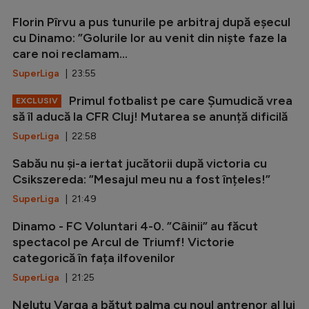
Florin Pîrvu a pus tunurile pe arbitraj după eșecul
cu Dinamo: ”Golurile lor au venit din niște faze la
care noi reclamam...
SuperLiga
| 23:55
Primul fotbalist pe care Șumudică vrea
EXCLUSIV
să îl aducă la CFR Cluj! Mutarea se anunță dificilă
SuperLiga
| 22:58
Sabău nu și-a iertat jucătorii după victoria cu
Csikszereda: ”Mesajul meu nu a fost înțeles!”
SuperLiga
| 21:49
Dinamo - FC Voluntari 4-0. ”Câinii” au făcut
spectacol pe Arcul de Triumf! Victorie
categorică în fața ilfovenilor
SuperLiga
| 21:25
Neluțu Varga a bătut palma cu noul antrenor al lui