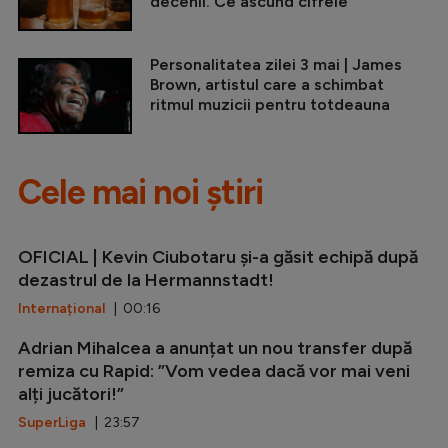
decenii. Ce ascund cifrele
Personalitatea zilei 3 mai | James
Brown, artistul care a schimbat
ritmul muzicii pentru totdeauna
Cele mai noi știri
OFICIAL | Kevin Ciubotaru și-a găsit echipă după
dezastrul de la Hermannstadt!
Internațional
| 00:16
Adrian Mihalcea a anunțat un nou transfer după
remiza cu Rapid: ”Vom vedea dacă vor mai veni
alți jucători!”
SuperLiga
| 23:57