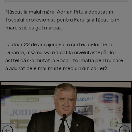
Serie A
Născut la malul mării, Adrian Pitu a debutat în
Bundesliga
fotbalul profesionist pentru Farul și a făcut-o în
mare stil, cu gol marcat.
Ligue 1
Campionate
La doar 22 de ani ajungea în curtea celor de la
Starurile fotbalului
Dinamo, însă nu s-a ridicat la nivelul aștepărilor
astfel că s-a mutat la Rocar, formația pentru care
EURO 2024
a adunat cele mai multe meciuri din carieră.
Stranieri
Clasamente
Tenis
Handbal