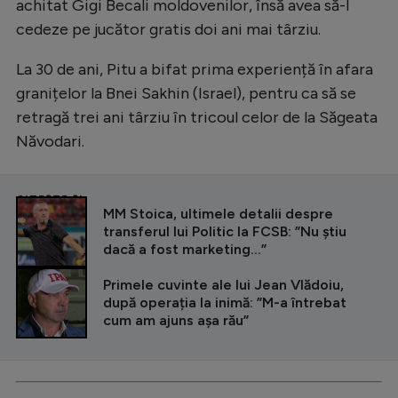
achitat Gigi Becali moldovenilor, însă avea să-l
cedeze pe jucător gratis doi ani mai târziu.
La 30 de ani, Pitu a bifat prima experiență în afara
granițelor la Bnei Sakhin (Israel), pentru ca să se
retragă trei ani târziu în tricoul celor de la Săgeata
Năvodari.
CITEȘTE ȘI
MM Stoica, ultimele detalii despre
transferul lui Politic la FCSB: ”Nu știu
dacă a fost marketing...”
Primele cuvinte ale lui Jean Vlădoiu,
după operația la inimă: ”M-a întrebat
cum am ajuns așa rău”