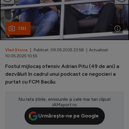
Special
Diverse
(12)
Inedit
Clasamente
Vlad Stoica
| Publicat: 09.05.2025 23:58 | Actualizat:
10.05.2025 10:55
Fostul mijlocaș ofensiv Adrian Pitu (49 de ani) a
Champions League
dezvăluit în cadrul unui podcast ce negocieri a
purtat cu FCM Bacău.
Europa League
Conference League
Nu rata știrile, emisiunile și cele mai tari clipuri
iAMsport.ro
CM 2026
Urmărește-ne pe Google
Premier League
LaLiga