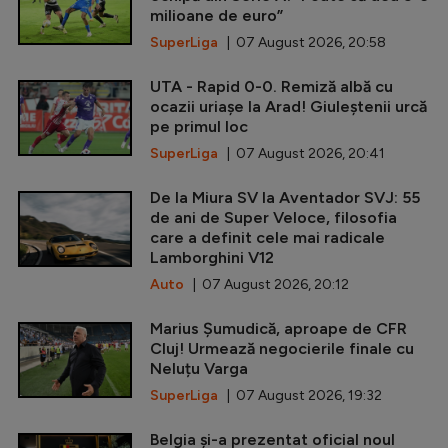
milioane de euro”
SuperLiga
| 07 August 2026, 20:58
UTA - Rapid 0-0. Remiză albă cu
ocazii uriașe la Arad! Giuleștenii urcă
pe primul loc
SuperLiga
| 07 August 2026, 20:41
De la Miura SV la Aventador SVJ: 55
de ani de Super Veloce, filosofia
care a definit cele mai radicale
Lamborghini V12
Auto
| 07 August 2026, 20:12
Marius Șumudică, aproape de CFR
Cluj! Urmează negocierile finale cu
Neluțu Varga
SuperLiga
| 07 August 2026, 19:32
Belgia și-a prezentat oficial noul