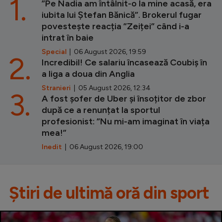
1.
”Pe Nadia am întâlnit-o la mine acasă, era
iubita lui Ștefan Bănică”. Brokerul fugar
povestește reacția ”Zeiței” când i-a
intrat în baie
Special
| 06 August 2026, 19:59
2.
Incredibil! Ce salariu încasează Coubiș în
a liga a doua din Anglia
Stranieri
| 05 August 2026, 12:34
3.
A fost șofer de Uber și însoțitor de zbor
după ce a renunțat la sportul
profesionist: ”Nu mi-am imaginat în viața
mea!”
Inedit
| 06 August 2026, 19:00
Știri de ultimă oră din sport