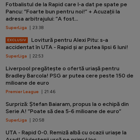
Fotbalistul de la Rapid care l-a dat pe spate pe
Pancu: ”Foarte bun pentru noi!” + Acuzații la
adresa arbitrajului: ”A fost...
SuperLiga
| 23:38
Lovitură pentru Alexi Pitu: s-a
EXCLUSIV
accidentat în UTA - Rapid și ar putea lipsi 6 luni!
SuperLiga
| 22:53
Liverpool pregătește o ofertă uriașă pentru
Bradley Barcola! PSG ar putea cere peste 150 de
milioane de euro
Premier League
| 21:46
Surpriză: Ștefan Baiaram, propus la o echipă din
Serie A! ”Poate să dea 5-6 milioane de euro”
SuperLiga
| 20:58
UTA - Rapid 0-0. Remiză albă cu ocazii uriașe la
Arad! Giuleștenii urcă pe primul loc