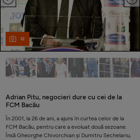
Natație
Formula 1
Gimnastică
12
Auto
Rugby
Ciclism
Alte sporturi
JO 2024
Adrian Pitu, negocieri dure cu cei de la
JO 2026
FCM Bacău
În 2001, la 26 de ani, a ajuns în curtea celor de la
FCM Bacău, pentru care a evoluat două sezoane.
Însă Gheorghe Chivorchian și Dumitru Sechelariu,