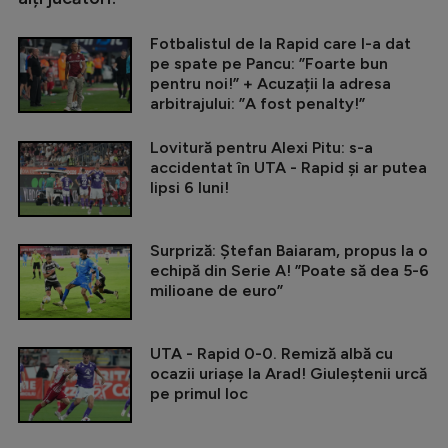
Fotbalistul de la Rapid care l-a dat
pe spate pe Pancu: ”Foarte bun
pentru noi!” + Acuzații la adresa
arbitrajului: ”A fost penalty!”
Lovitură pentru Alexi Pitu: s-a
accidentat în UTA - Rapid și ar putea
lipsi 6 luni!
Surpriză: Ștefan Baiaram, propus la o
echipă din Serie A! ”Poate să dea 5-6
milioane de euro”
UTA - Rapid 0-0. Remiză albă cu
ocazii uriașe la Arad! Giuleștenii urcă
pe primul loc