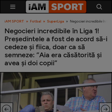
iAM SPORT
Fotbal
SuperLiga
Negocieri incredibile în Lig
Negocieri incredibile în Liga 1!
Președintele a fost de acord să-i
cedeze și fiica, doar ca să
semneze: ”Aia era căsătorită și
avea și doi copii”
SuperLiga
Liga 2
Cupa României
Echipa Națională
U21
Fotbal feminin