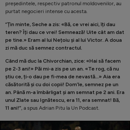
Intră în cont
președintele, respectiv patronul moldovenilor, au
purtat negocieri intense cu acesta.
Creează cont
”Țin minte, Seche a zis: «Bă, ce vrei aici, îți dau
teren? Îți dau ce vrei! Semnează! Uite cât am dat
pe tine.» Eram al lui Nețoiu și al lui Victor. A doua
zi mă duc să semnez contractul.
Când mă duc la Chivorchian, zice: «Hai să facem
pe 2-3 ani!» Păi mi-a zis pe un an. «Te rog, că nu
știu ce, ți-o dau pe fi-mea de nevastă…» Aia era
căsătorită și cu doi copii! Dom’le, semnez pe un
an. Până m-a îmbârligat și am semnat pe 2 ani. Era
unul Zlate sau Ignătescu, era 11, era semnat! Bă,
11 ani!”
, a spus Adrian Pitu la Un Podcast.