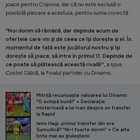
Intră în cont
joace pentru Craiova, dar că nu este exclusă o
Creează cont
posibilă plecare a acestuia, pentru suma corectă.
”Noi dorim să rămână, dar depinde acum de
ofertele care vin și de ceea ce își dorește și el. În
momentul de față este jucătorul nostru și își
dorește să joace, să intre în primul 11. Depinde de
ce poate să plătească această rivală!”,
a spus
Costel Gâlcă, la finalul partidei cu Dinamo.
CITEȘTE ȘI
Mitriță recunoaște valoarea lui Dinamo:
"O echipă bună!" + Declarație
misterioasă a lui Ivan despre un transfer
la Rapid
Ianis Hagi, primul transfer din era
Șumudică? ”Ni-l foarte dorim” + Ce alte
ținte mai au giuleștenii