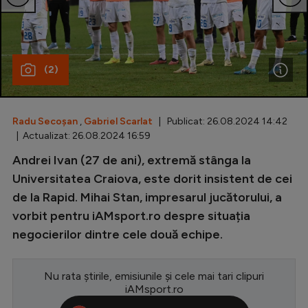
Special
Diverse
(2)
Inedit
Clasamente
Radu Secoșan
,
Gabriel Scarlat
| Publicat: 26.08.2024 14:42
| Actualizat: 26.08.2024 16:59
Andrei Ivan (27 de ani), extremă stânga la
Champions League
Universitatea Craiova, este dorit insistent de cei
de la Rapid. Mihai Stan, impresarul jucătorului, a
Europa League
vorbit pentru iAMsport.ro despre situația
Conference League
negocierilor dintre cele două echipe.
CM 2026
Nu rata știrile, emisiunile și cele mai tari clipuri
Premier League
iAMsport.ro
LaLiga