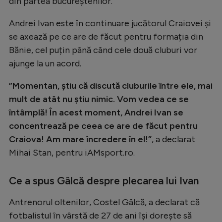
din partea bucureștenilor.
Natație
Andrei Ivan este în continuare jucătorul Craiovei și
Formula 1
se axează pe ce are de făcut pentru formația din
Gimnastică
Bănie, cel puțin până când cele două cluburi vor
ajunge la un acord.
Auto
Rugby
”Momentan, știu că discută cluburile între ele, mai
mult de atât nu știu nimic. Vom vedea ce se
Ciclism
întâmplă! În acest moment, Andrei Ivan se
Alte sporturi
concentrează pe ceea ce are de făcut pentru
JO 2024
Craiova! Am mare încredere în el!”
, a declarat
Mihai Stan, pentru iAMsport.ro.
JO 2026
Ce a spus Gâlcă despre plecarea lui Ivan
Antrenorul oltenilor, Costel Gâlcă, a declarat că
fotbalistul în vârstă de 27 de ani își dorește să