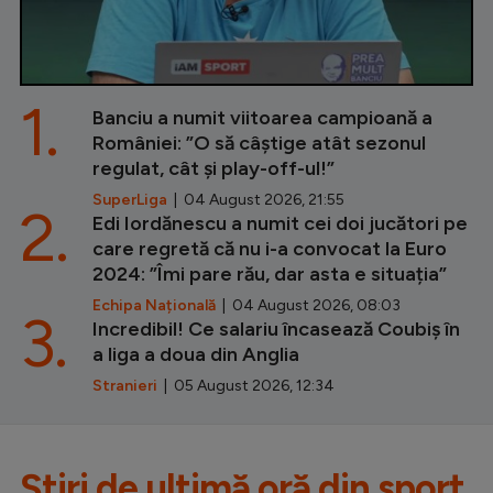
1.
Banciu a numit viitoarea campioană a
României: ”O să câștige atât sezonul
regulat, cât și play-off-ul!”
SuperLiga
| 04 August 2026, 21:55
2.
Edi Iordănescu a numit cei doi jucători pe
care regretă că nu i-a convocat la Euro
2024: ”Îmi pare rău, dar asta e situația”
Echipa Națională
| 04 August 2026, 08:03
3.
Incredibil! Ce salariu încasează Coubiș în
a liga a doua din Anglia
Stranieri
| 05 August 2026, 12:34
Știri de ultimă oră din sport