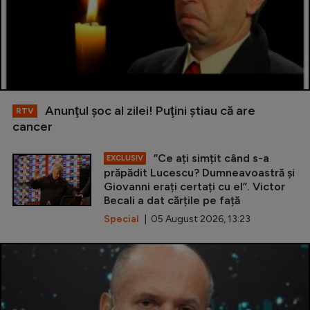
Anunţul şoc al zilei! Puţini ştiau că are
RTV
cancer
”Ce ați simțit când s-a
EXCLUSIV
prăpădit Lucescu? Dumneavoastră și
Giovanni erați certați cu el”. Victor
Becali a dat cărțile pe față
Special
| 05 August 2026, 13:23