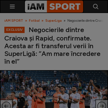
iAM SPORT
Fotbal
SuperLiga
Negocierile dintre Craiova 
Negocierile dintre
EXCLUSIV
Craiova și Rapid, confirmate.
Acesta ar fi transferul verii în
SuperLigă: ”Am mare încredere
în el”
SuperLiga
Liga 2
Cupa României
Echipa Națională
U21
Fotbal feminin