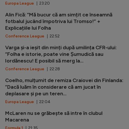
Europa League
| 23:20
Alin Fică: ”Mă bucur că am simțit ce înseamnă
fotbalul jucând împotriva lui Tromso!” +
Explicațiile lui Folha
Conference League
| 22:52
Varga și-a ieșit din minți după umilința CFR-ului:
”Folha e istorie, poate vine Șumudică sau
Iordănescu! E posibil să merg la...
Conference League
| 22:28
Coelho, mulțumit de remiza Craiovei din Finlanda:
”Dacă luăm în considerare că am jucat în
deplasare și pe un teren...
Europa League
| 22:04
McLaren nu se grăbește să intre în clubul
Macarena
Formula 1
| 21:35