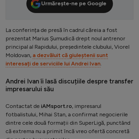
Urmărește-ne pe Google
Serie A
Bundesliga
La conferința de presă în cadrul căreia a fost
Ligue 1
prezentat Marius Șumudică drept noul antrenor
Campionate
principal al Rapidului, președintele clubului, Viorel
Starurile fotbalului
Moldovan,
a dezvăluit că giuleștenii sunt
interesați de serviciile lui Andrei Ivan
.
EURO 2024
Stranieri
Andrei Ivan îi lasă discuțiile despre transfer
impresarului său
Clasamente
Contactat de
iAMsport.ro
, impresarul
fotbalistului, Mihai Stan, a confirmat negocierile
Tenis
dintre cele două formații din SuperLigă, punctând
că extrema nu a primit încă vreo ofertă concretă
Handbal