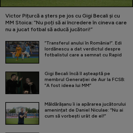
Victor Pițurcă a șters pe jos cu Gigi Becali și cu
MM Stoica: ”Nu poți să ai încredere în cineva care
nu a jucat fotbal să aducă jucători!”
”Transferul anului în România!”. Edi
Iordănescu a dat verdictul despre
fotbalistul care a semnat cu Rapid
Gigi Becali încă îl așteaptă pe
membrul Generației de Aur la FCSB:
”A fost ideea lui MM”
Măldărășanu îi ia apărarea jucătorului
amenințat de Daniel Niculae: ”Nu ai
cum să vorbești urât de el!”