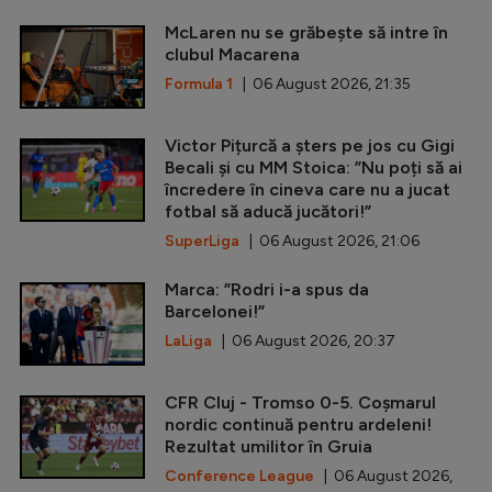
McLaren nu se grăbește să intre în
clubul Macarena
Formula 1
| 06 August 2026, 21:35
Victor Pițurcă a șters pe jos cu Gigi
Becali și cu MM Stoica: ”Nu poți să ai
încredere în cineva care nu a jucat
fotbal să aducă jucători!”
SuperLiga
| 06 August 2026, 21:06
Marca: ”Rodri i-a spus da
Barcelonei!”
LaLiga
| 06 August 2026, 20:37
CFR Cluj - Tromso 0-5. Coșmarul
nordic continuă pentru ardeleni!
Rezultat umilitor în Gruia
Conference League
| 06 August 2026,