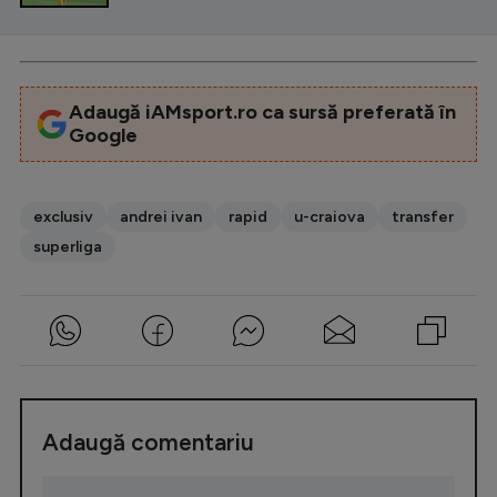
Adaugă iAMsport.ro ca sursă preferată în
Google
exclusiv
andrei ivan
rapid
u-craiova
transfer
superliga
Adaugă comentariu