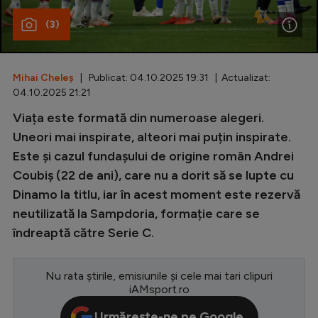
(3)
Special
Diverse
Inedit
Mihai Cheleș
| Publicat: 04.10.2025 19:31 | Actualizat:
04.10.2025 21:21
Clasamente
Viața este formată din numeroase alegeri.
Uneori mai inspirate, alteori mai puțin inspirate.
Este și cazul fundașului de origine român Andrei
Coubiș (22 de ani), care nu a dorit să se lupte cu
Champions League
Dinamo la titlu, iar în acest moment este rezervă
Europa League
neutilizată la Sampdoria, formație care se
îndreaptă către Serie C.
Conference League
CM 2026
Nu rata știrile, emisiunile și cele mai tari clipuri
Premier League
iAMsport.ro
LaLiga
Urmărește-ne pe Google