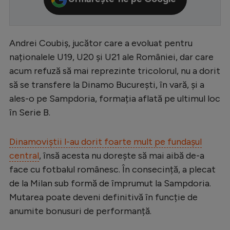
Serie A
Bundesliga
Andrei Coubiș, jucător care a evoluat pentru
Ligue 1
naționalele U19, U20 și U21 ale României, dar care
acum refuză să mai reprezinte tricolorul, nu a dorit
Campionate
să se transfere la Dinamo București, în vară, și a
Starurile fotbalului
ales-o pe Sampdoria, formația aflată pe ultimul loc
EURO 2024
în Serie B.
Stranieri
Dinamoviștii l-au dorit foarte mult pe fundașul
Clasamente
central
, însă acesta nu dorește să mai aibă de-a
face cu fotbalul românesc. În consecință, a plecat
de la Milan sub formă de împrumut la Sampdoria.
Mutarea poate deveni definitivă în funcție de
Tenis
anumite bonusuri de performanță.
Handbal