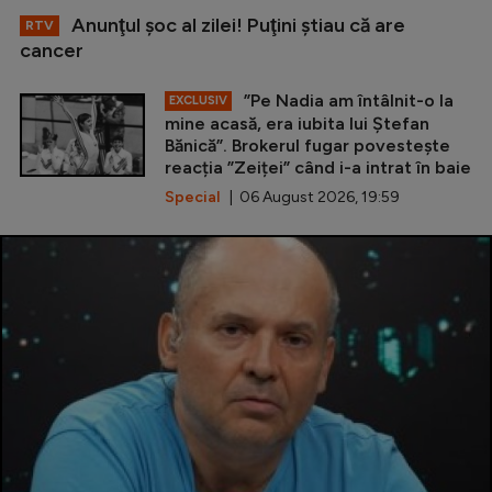
Anunţul şoc al zilei! Puţini ştiau că are
RTV
cancer
”Pe Nadia am întâlnit-o la
EXCLUSIV
mine acasă, era iubita lui Ștefan
Bănică”. Brokerul fugar povestește
reacția ”Zeiței” când i-a intrat în baie
Special
| 06 August 2026, 19:59