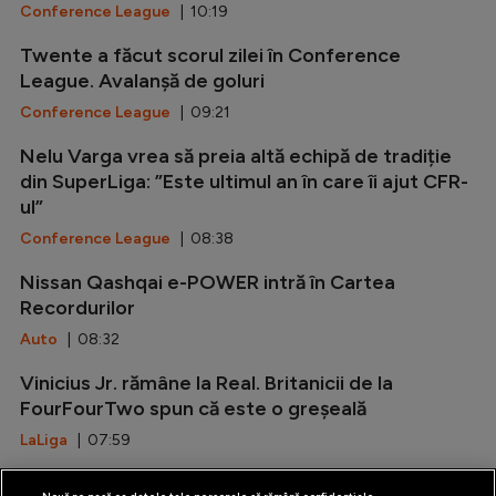
Conference League
| 10:19
Twente a făcut scorul zilei în Conference
League. Avalanșă de goluri
Conference League
| 09:21
Nelu Varga vrea să preia altă echipă de tradiție
din SuperLiga: ”Este ultimul an în care îi ajut CFR-
ul”
Conference League
| 08:38
Nissan Qashqai e-POWER intră în Cartea
Recordurilor
Auto
| 08:32
Vinicius Jr. rămâne la Real. Britanicii de la
FourFourTwo spun că este o greșeală
LaLiga
| 07:59
O cască Disney face istorie în Formula 1