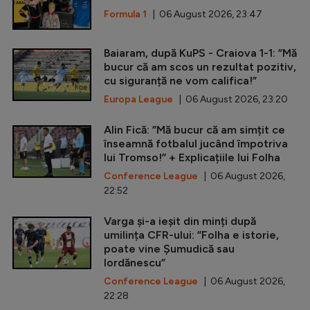
Formula 1
| 06 August 2026, 23:47
Baiaram, după KuPS - Craiova 1-1: ”Mă
bucur că am scos un rezultat pozitiv,
cu siguranță ne vom califica!”
Europa League
| 06 August 2026, 23:20
Alin Fică: ”Mă bucur că am simțit ce
înseamnă fotbalul jucând împotriva
lui Tromso!” + Explicațiile lui Folha
Conference League
| 06 August 2026,
22:52
Varga și-a ieșit din minți după
umilința CFR-ului: ”Folha e istorie,
poate vine Șumudică sau
Iordănescu”
Conference League
| 06 August 2026,
22:28