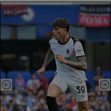
Natație
Formula 1
Gimnastică
Auto
Rugby
Ciclism
Alte sporturi
JO 2024
JO 2026