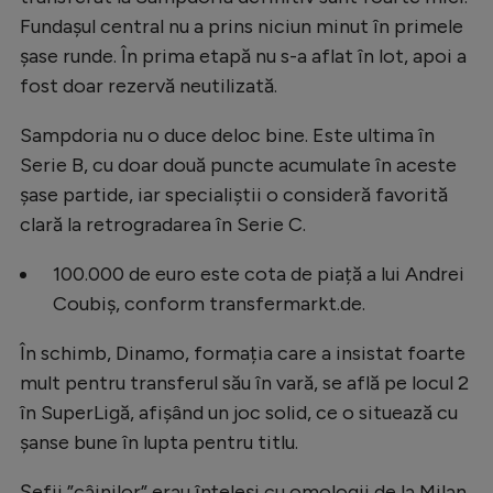
Fundașul central nu a prins niciun minut în primele
șase runde. În prima etapă nu s-a aflat în lot, apoi a
fost doar rezervă neutilizată.
Sampdoria nu o duce deloc bine. Este ultima în
Serie B, cu doar două puncte acumulate în aceste
șase partide, iar specialiștii o consideră favorită
clară la retrogradarea în Serie C.
100.000 de euro este cota de piață a lui Andrei
Coubiș, conform transfermarkt.de.
În schimb, Dinamo, formația care a insistat foarte
mult pentru transferul său în vară, se află pe locul 2
în SuperLigă, afișând un joc solid, ce o situează cu
șanse bune în lupta pentru titlu.
Șefii ”câinilor” erau înțeleși cu omologii de la Milan