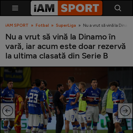
iAM SPORT
Fotbal
SuperLiga
Nu a vrut să vină la Dinamo
Nu a vrut să vină la Dinamo în
vară, iar acum este doar rezervă
la ultima clasată din Serie B
SuperLiga
Liga 2
Cupa României
Echipa Națională
U21
Fotbal feminin