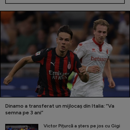
Dinamo a transferat un mijlocaș din Italia: ”Va
semna pe 3 ani”
Victor Pițurcă a șters pe jos cu Gigi