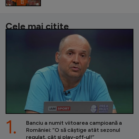
Cele mai citite
1.
Banciu a numit viitoarea campioană a
României: ”O să câștige atât sezonul
regulat, cât și play-off-ul!”