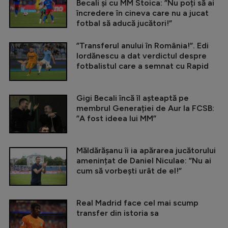
Becali și cu MM Stoica: ”Nu poți să ai
încredere în cineva care nu a jucat
fotbal să aducă jucători!”
”Transferul anului în România!”. Edi
Iordănescu a dat verdictul despre
fotbalistul care a semnat cu Rapid
Gigi Becali încă îl așteaptă pe
membrul Generației de Aur la FCSB:
”A fost ideea lui MM”
Măldărășanu îi ia apărarea jucătorului
amenințat de Daniel Niculae: ”Nu ai
cum să vorbești urât de el!”
Real Madrid face cel mai scump
transfer din istoria sa