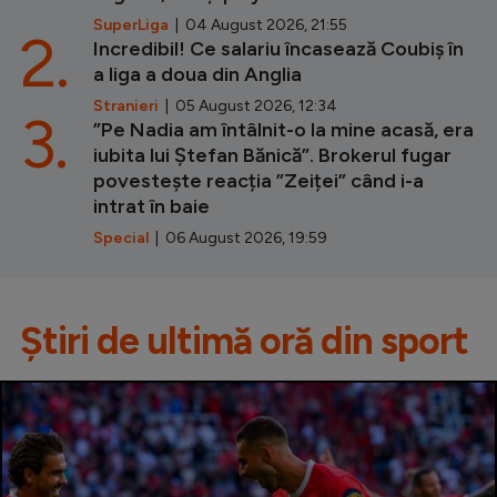
SuperLiga
| 04 August 2026, 21:55
2.
Incredibil! Ce salariu încasează Coubiș în
a liga a doua din Anglia
Stranieri
| 05 August 2026, 12:34
3.
”Pe Nadia am întâlnit-o la mine acasă, era
iubita lui Ștefan Bănică”. Brokerul fugar
povestește reacția ”Zeiței” când i-a
intrat în baie
Special
| 06 August 2026, 19:59
Știri de ultimă oră din sport