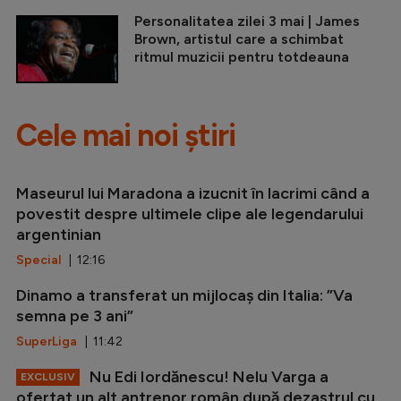
Personalitatea zilei 3 mai | James
Brown, artistul care a schimbat
ritmul muzicii pentru totdeauna
Cele mai noi știri
Maseurul lui Maradona a izucnit în lacrimi când a
povestit despre ultimele clipe ale legendarului
argentinian
Special
| 12:16
Dinamo a transferat un mijlocaș din Italia: ”Va
semna pe 3 ani”
SuperLiga
| 11:42
Nu Edi Iordănescu! Nelu Varga a
EXCLUSIV
ofertat un alt antrenor român după dezastrul cu