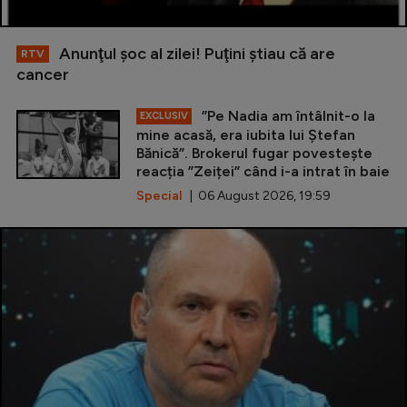
Anunţul şoc al zilei! Puţini ştiau că are
RTV
cancer
”Pe Nadia am întâlnit-o la
EXCLUSIV
mine acasă, era iubita lui Ștefan
Bănică”. Brokerul fugar povestește
reacția ”Zeiței” când i-a intrat în baie
Special
| 06 August 2026, 19:59