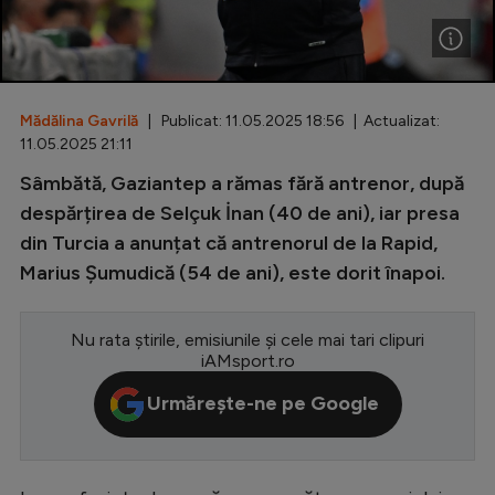
Special
Diverse
Inedit
Mădălina Gavrilă
| Publicat: 11.05.2025 18:56 | Actualizat:
11.05.2025 21:11
Clasamente
Sâmbătă, Gaziantep a rămas fără antrenor, după
despărțirea de Selçuk İnan (40 de ani), iar presa
din Turcia a anunțat că antrenorul de la Rapid,
Marius Șumudică (54 de ani), este dorit înapoi.
Champions League
Europa League
Nu rata știrile, emisiunile și cele mai tari clipuri
iAMsport.ro
Conference League
Urmărește-ne pe Google
CM 2026
Premier League
LaLiga