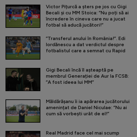
Victor Pițurcă a șters pe jos cu Gigi
Becali și cu MM Stoica: ”Nu poți să ai
încredere în cineva care nu a jucat
fotbal să aducă jucători!”
”Transferul anului în România!”. Edi
Iordănescu a dat verdictul despre
fotbalistul care a semnat cu Rapid
Gigi Becali încă îl așteaptă pe
membrul Generației de Aur la FCSB:
”A fost ideea lui MM”
Măldărășanu îi ia apărarea jucătorului
amenințat de Daniel Niculae: ”Nu ai
cum să vorbești urât de el!”
Real Madrid face cel mai scump