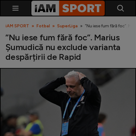
iAM SPORT
Fotbal
SuperLiga
”Nu iese fum fără foc”. Ma
”Nu iese fum fără foc”. Marius
Șumudică nu exclude varianta
despărțirii de Rapid
SuperLiga
Liga 2
Cupa României
Echipa Națională
U21
Fotbal feminin