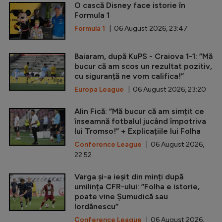
O cască Disney face istorie în
Formula 1
Formula 1
| 06 August 2026, 23:47
Baiaram, după KuPS - Craiova 1-1: ”Mă
bucur că am scos un rezultat pozitiv,
cu siguranță ne vom califica!”
Europa League
| 06 August 2026, 23:20
Alin Fică: ”Mă bucur că am simțit ce
înseamnă fotbalul jucând împotriva
lui Tromso!” + Explicațiile lui Folha
Conference League
| 06 August 2026,
22:52
Varga și-a ieșit din minți după
umilința CFR-ului: ”Folha e istorie,
poate vine Șumudică sau
Iordănescu”
Conference League
| 06 August 2026,