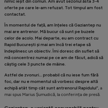
nimic ieșit din comun. Am avut sezonul ăsta 3-4
Natație
oferte pe care le-am refuzat. Tot timpul am fost
Formula 1
contactat.
Gimnastică
În momentul de față, am înțeles că Gaziantep nu
mai are antrenor. Mă bucur că sunt pe buzele
Auto
celor de acolo. Mai departe, eu am contract cu
Rugby
Rapid București și mai am încă trei etape să
Ciclism
îndeplinesc un obiectiv. Îmi doresc din suflet să
mă concentrez numai pe ce am de făcut, adică să
Alte sporturi
câștig cele 3 puncte de mâine.
JO 2024
Astfel de zvonuri... probabil că nu iese fum fără
JO 2026
foc, dar nu e momentul să vorbesc despre altă
echipă atât timp cât sunt antrenorul Rapidului”
, a
mai spus Marius Șumudică, la conferința de presă.