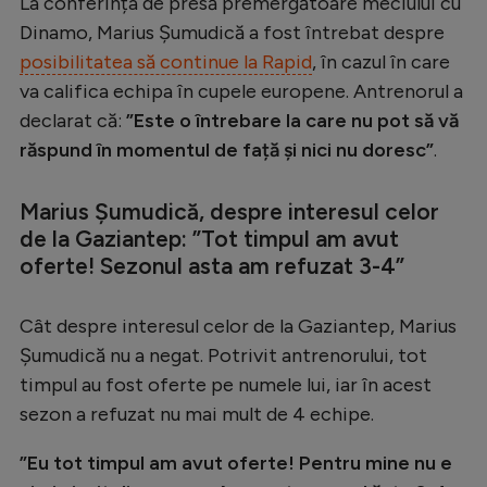
La conferința de presă premergătoare meciului cu
Serie A
Dinamo, Marius Șumudică a fost întrebat despre
posibilitatea să continue la Rapid
, în cazul în care
Bundesliga
va califica echipa în cupele europene. Antrenorul a
Ligue 1
declarat că:
”Este o întrebare la care nu pot să vă
răspund în momentul de față și nici nu doresc”
.
Campionate
Starurile fotbalului
Marius Șumudică, despre interesul celor
EURO 2024
de la Gaziantep: ”Tot timpul am avut
oferte! Sezonul asta am refuzat 3-4”
Stranieri
Clasamente
Cât despre interesul celor de la Gaziantep, Marius
Șumudică nu a negat. Potrivit antrenorului, tot
timpul au fost oferte pe numele lui, iar în acest
sezon a refuzat nu mai mult de 4 echipe.
Tenis
”Eu tot timpul am avut oferte! Pentru mine nu e
Handbal