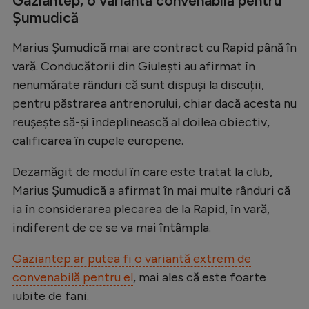
Gaziantep, o variantă convenabilă pentru
Intră în cont
Șumudică
Creează cont
Marius Șumudică mai are contract cu Rapid până în
vară. Conducătorii din Giulești au afirmat în
nenumărate rânduri că sunt dispuși la discuții,
pentru păstrarea antrenorului, chiar dacă acesta nu
reușește să-și îndeplinească al doilea obiectiv,
calificarea în cupele europene.
Dezamăgit de modul în care este tratat la club,
Marius Șumudică a afirmat în mai multe rânduri că
ia în considerarea plecarea de la Rapid, în vară,
indiferent de ce se va mai întâmpla.
Gaziantep ar putea fi o variantă extrem de
convenabilă pentru el
, mai ales că este foarte
iubite de fani.