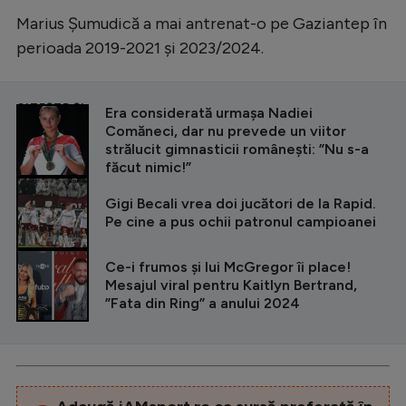
Marius Șumudică a mai antrenat-o pe Gaziantep în
perioada 2019-2021 și 2023/2024.
CITEȘTE ȘI
Era considerată urmașa Nadiei
Comăneci, dar nu prevede un viitor
strălucit gimnasticii românești: ”Nu s-a
făcut nimic!”
Gigi Becali vrea doi jucători de la Rapid.
Pe cine a pus ochii patronul campioanei
Ce-i frumos și lui McGregor îi place!
Mesajul viral pentru Kaitlyn Bertrand,
”Fata din Ring” a anului 2024