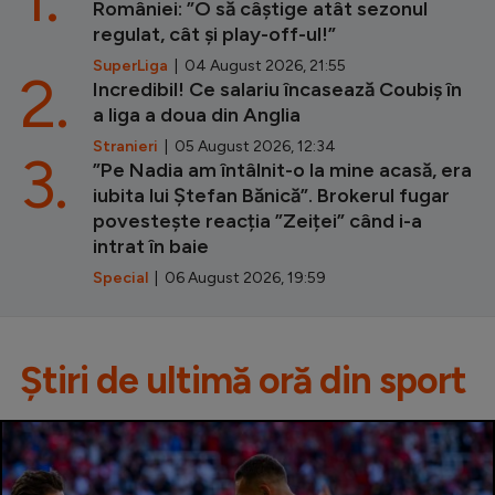
României: ”O să câștige atât sezonul
regulat, cât și play-off-ul!”
SuperLiga
| 04 August 2026, 21:55
2.
Incredibil! Ce salariu încasează Coubiș în
a liga a doua din Anglia
Stranieri
| 05 August 2026, 12:34
3.
”Pe Nadia am întâlnit-o la mine acasă, era
iubita lui Ștefan Bănică”. Brokerul fugar
povestește reacția ”Zeiței” când i-a
intrat în baie
Special
| 06 August 2026, 19:59
Știri de ultimă oră din sport