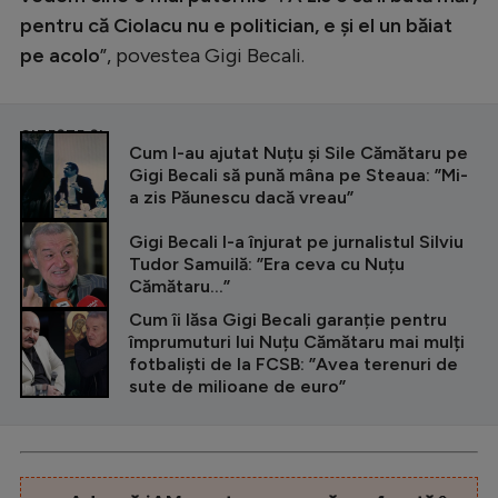
pentru că Ciolacu nu e politician, e și el un băiat
pe acolo
”, povestea Gigi Becali.
CITEȘTE ȘI
Cum l-au ajutat Nuțu și Sile Cămătaru pe
Gigi Becali să pună mâna pe Steaua: ”Mi-
a zis Păunescu dacă vreau”
Gigi Becali l-a înjurat pe jurnalistul Silviu
Tudor Samuilă: ”Era ceva cu Nuțu
Cămătaru...”
Cum îi lăsa Gigi Becali garanție pentru
împrumuturi lui Nuțu Cămătaru mai mulți
fotbaliști de la FCSB: ”Avea terenuri de
sute de milioane de euro”