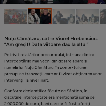
Natație
Formula 1
Gimnastică
Auto
Nuțu Cămătaru, către Viorel Hrebenciuc:
Rugby
”Am greșit! Data viitoare dau la altul”
Ciclism
Potrivit relatărilor procurorului, într-una dintre
Alte sporturi
interceptările mai vechi din dosare apare și
JO 2024
numele lui Nuțu Cămătaru, în contextul unei
presupuse tranzacții care ar fi vizat obținerea unor
JO 2026
intervenții la nivel înalt.
Conform declarațiilor făcute de Sântion, în
discuțiile interceptate era menționată suma de
2.000.000 de euro, bani care ar fi fost oferiți