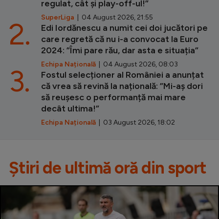
regulat, cât și play-off-ul!”
SuperLiga
| 04 August 2026, 21:55
2.
Edi Iordănescu a numit cei doi jucători pe
care regretă că nu i-a convocat la Euro
2024: ”Îmi pare rău, dar asta e situația”
Echipa Națională
| 04 August 2026, 08:03
3.
Fostul selecționer al României a anunțat
că vrea să revină la națională: ”Mi-aș dori
să reușesc o performanță mai mare
decât ultima!”
Echipa Națională
| 03 August 2026, 18:02
Știri de ultimă oră din sport