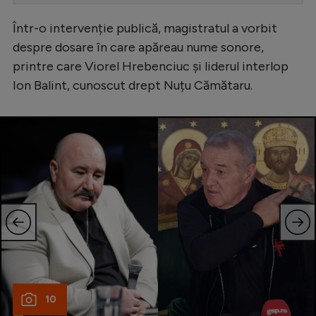
Serie A
Într-o intervenție publică, magistratul a vorbit
Bundesliga
despre dosare în care apăreau nume sonore,
printre care Viorel Hrebenciuc și liderul interlop
Ligue 1
Ion Balint, cunoscut drept Nuțu Cămătaru.
Campionate
Starurile fotbalului
EURO 2024
Stranieri
Clasamente
Tenis
10
Handbal