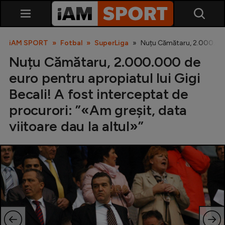
iAM SPORT
Fotbal
SuperLiga
Nuțu Cămătaru, 2.000.000 d
Nuțu Cămătaru, 2.000.000 de
euro pentru apropiatul lui Gigi
Becali! A fost interceptat de
procurori: ”«Am greșit, data
viitoare dau la altul»”
SuperLiga
Liga 2
Cupa României
Echipa Națională
U21
Fotbal feminin