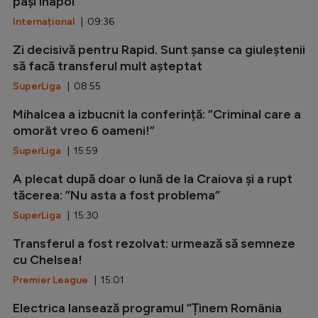
pași înapoi
Internațional
| 09:36
Zi decisivă pentru Rapid. Sunt șanse ca giuleștenii
să facă transferul mult așteptat
SuperLiga
| 08:55
Mihalcea a izbucnit la conferință: ”Criminal care a
omorât vreo 6 oameni!”
SuperLiga
| 15:59
A plecat după doar o lună de la Craiova și a rupt
tăcerea: ”Nu asta a fost problema”
SuperLiga
| 15:30
Transferul a fost rezolvat: urmează să semneze
cu Chelsea!
Premier League
| 15:01
Electrica lansează programul ”Ținem România