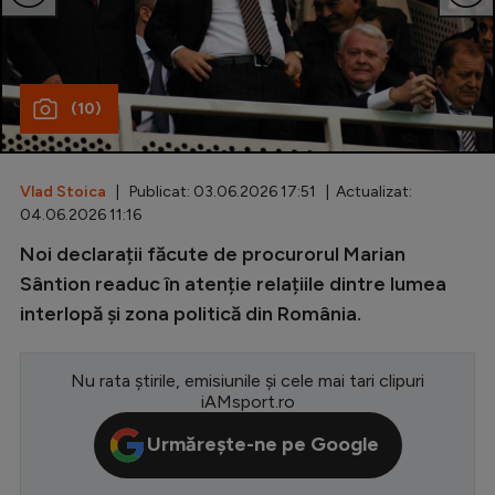
Special
Diverse
(10)
Inedit
Clasamente
Vlad Stoica
| Publicat: 03.06.2026 17:51 | Actualizat:
04.06.2026 11:16
Noi declarații făcute de procurorul Marian
Champions League
Sântion readuc în atenție relațiile dintre lumea
interlopă și zona politică din România.
Europa League
Conference League
Nu rata știrile, emisiunile și cele mai tari clipuri
iAMsport.ro
CM 2026
Urmărește-ne pe Google
Premier League
LaLiga