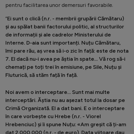
Intră în cont
pentru facilitarea unor demersuri favorabile.
Creează cont
”
Ei sunt o clică (n.r. - membrii grupării Cămătaru)
și au spălat banii factorului politic, al structurilor
de informații și ale cadrelor Ministerului de
Interne. D-aia sunt importanți. Nuțu Cămătaru,
îmi pare rău, aș vrea să i-o zic în față: este de nota
7. El dacă nu-i avea pe ăștia în spate... Vă rog să-i
chemați pe toți trei în emisiune, pe Sile, Nuțu și
Fluturică, să stăm față în față.
Noi avem o interceptare... Sunt mai multe
interceptări. Ăștia nu au așezat totul la dosar pe
Crimă Organizată. El a dat bani. E o interceptare
în care vorbește cu Hrebe (n.r. - Viorel
Hrebenciuc) și îi spune Nuțu: «Am greșit că ți-am
dat 2.000.000 (n.r. - de euro). Data viitoare dau