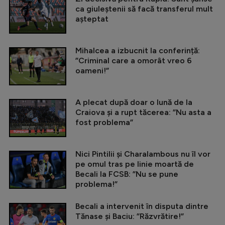
ca giuleștenii să facă transferul mult
așteptat
Mihalcea a izbucnit la conferință:
”Criminal care a omorât vreo 6
oameni!”
A plecat după doar o lună de la
Craiova și a rupt tăcerea: ”Nu asta a
fost problema”
Nici Pintilii și Charalambous nu îl vor
pe omul tras pe linie moartă de
Becali la FCSB: ”Nu se pune
problema!”
Becali a intervenit în disputa dintre
Tănase și Baciu: ”Răzvrătire!”