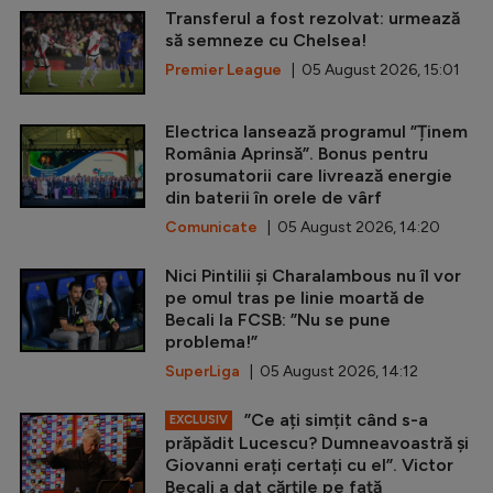
Transferul a fost rezolvat: urmează
să semneze cu Chelsea!
Premier League
| 05 August 2026, 15:01
Electrica lansează programul ”Ținem
România Aprinsă”. Bonus pentru
prosumatorii care livrează energie
din baterii în orele de vârf
Comunicate
| 05 August 2026, 14:20
Nici Pintilii și Charalambous nu îl vor
pe omul tras pe linie moartă de
Becali la FCSB: ”Nu se pune
problema!”
SuperLiga
| 05 August 2026, 14:12
”Ce ați simțit când s-a
EXCLUSIV
prăpădit Lucescu? Dumneavoastră și
Giovanni erați certați cu el”. Victor
Becali a dat cărțile pe față