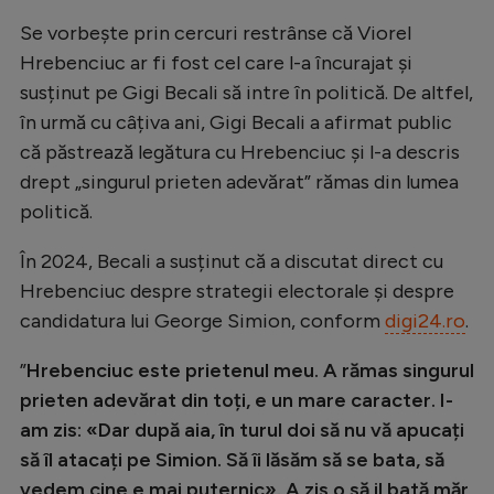
Se vorbește prin cercuri restrânse că Viorel
Hrebenciuc ar fi fost cel care l-a încurajat și
susținut pe Gigi Becali să intre în politică. De altfel,
în urmă cu câțiva ani, Gigi Becali a afirmat public
că păstrează legătura cu Hrebenciuc și l-a descris
drept „singurul prieten adevărat” rămas din lumea
politică.
În 2024, Becali a susținut că a discutat direct cu
Hrebenciuc despre strategii electorale și despre
candidatura lui George Simion, conform
digi24.ro
.
”
Hrebenciuc este prietenul meu. A rămas singurul
prieten adevărat din toți, e un mare caracter. I-
am zis: «Dar după aia, în turul doi să nu vă apucați
să îl atacați pe Simion. Să îi lăsăm să se bata, să
vedem cine e mai puternic». A zis o să il bată măr,