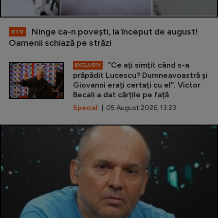
Ninge ca-n povești, la început de august!
RTV
Oamenii schiază pe străzi
”Ce ați simțit când s-a
EXCLUSIV
prăpădit Lucescu? Dumneavoastră și
Giovanni erați certați cu el”. Victor
Becali a dat cărțile pe față
Special
| 05 August 2026, 13:23