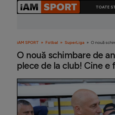
TOATE ST
iAM SPORT
Fotbal
SuperLiga
O nouă schimb
O nouă schimbare de ant
plece de la club! Cine e f