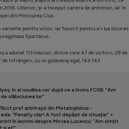
Brașov și Rapid, a ajuns la Csikszereda încă din 2012, ca
în 2018. Ulterior, și-a început cariera de antrenor, iar în
ipei din Miercurea Ciuc.
variante pentru viitor, iar favorit pentru a-i lua locul e
Nyiregyhaza Spartacus.
ș a adunat 113 meciuri, dintre care 47 de victorii, 29 de
7 de înfrângeri, cu un golaveraj egal, 143-143.
lyeș, în al nouălea cer după ce a învins FCSB: ”Am
 de slăbiciunea lor”
făcut praf arbitrajul din Metaloglobus -
eda: ”Penalty clar! A fost depășit de situație” +
vorbit în lacrimi despre Mircea Lucescu: ”Am simțit
t și el!”