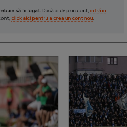
buie să fii logat.
Dacă ai deja un cont,
intră în
 cont,
click aici pentru a crea un cont nou
.