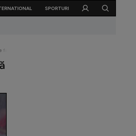
TERNATIONAL
SPORTURI
favorit să îl înlocuiască
să