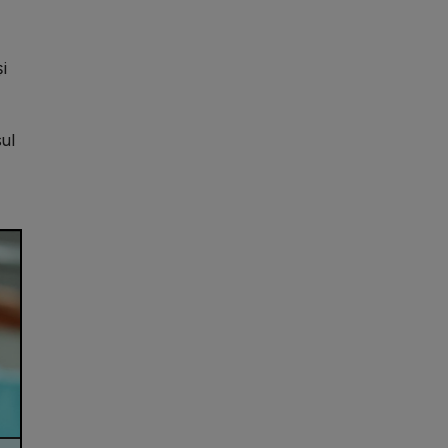
și
sul