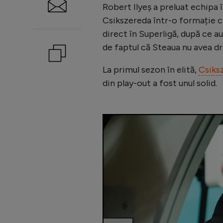
Robert Ilyeș a preluat echipa î
Csikszereda într-o formație c
direct în Superligă, după ce au
de faptul că Steaua nu avea d
La primul sezon în elită,
Csiksz
din play-out a fost unul solid.