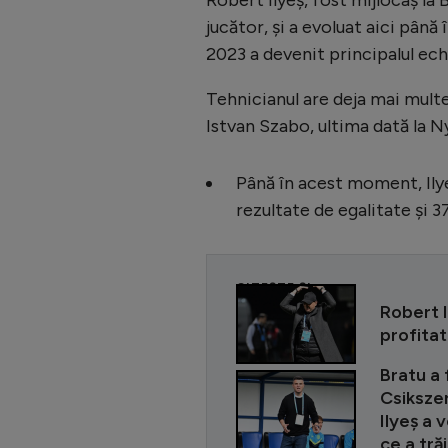
Robert Ilyeș, fost mijlocaș la 
jucător, și a evoluat aici până 
2023 a devenit principalul ech
Tehnicianul are deja mai multe 
Istvan Szabo, ultima dată la 
Până în acest moment, Ilye
rezultate de egalitate și 3
CITEȘTE ȘI
Robert I
profitat
Bratu a 
Csikszer
Ilyeș a 
ce a trăi