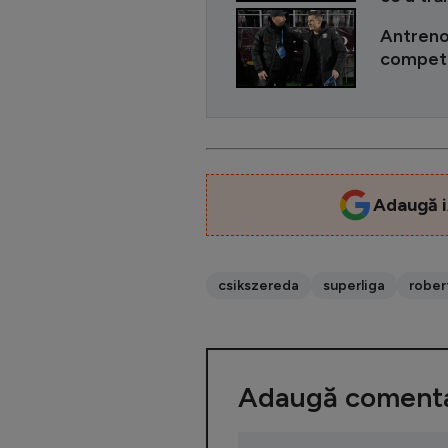
Antreno
competi
Adaugă i
csikszereda
superliga
robert
Adaugă comenta