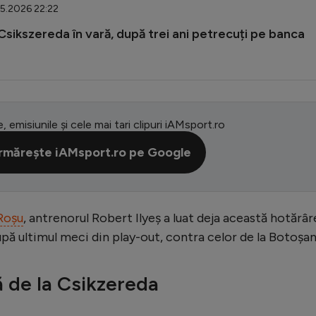
05.2026 22:22
 Csikszereda în vară, după trei ani petrecuți pe banca
e, emisiunile și cele mai tari clipuri iAMsport.ro
rmărește iAMsport.ro pe Google
Roșu
, antrenorul Robert Ilyeș a luat deja această hotărâr
upă ultimul meci din play-out, contra celor de la Botoșan
ă de la Csikzereda