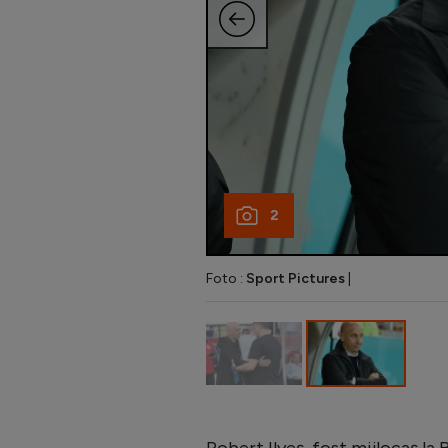
2
Foto :
Sport Pictures
|