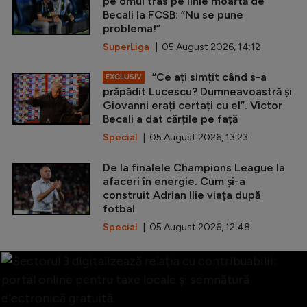
pe omul tras pe linie moartă de
Becali la FCSB: ”Nu se pune
problema!”
SuperLiga
| 05 August 2026, 14:12
”Ce ați simțit când s-a
EXCLUSIV
prăpădit Lucescu? Dumneavoastră și
Giovanni erați certați cu el”. Victor
Becali a dat cărțile pe față
Special
| 05 August 2026, 13:23
De la finalele Champions League la
afaceri în energie. Cum și-a
construit Adrian Ilie viața după
fotbal
Special
| 05 August 2026, 12:48