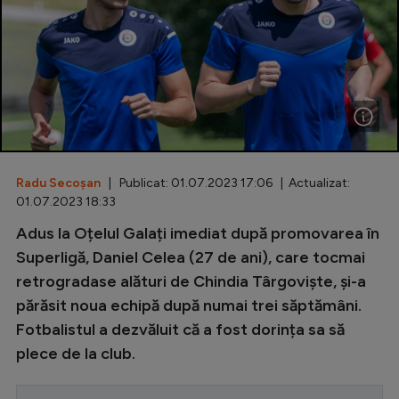
Special
Diverse
Inedit
Clasamente
Radu Secoșan
| Publicat: 01.07.2023 17:06 | Actualizat:
01.07.2023 18:33
Champions League
Adus la Oțelul Galați imediat după promovarea în
Superligă, Daniel Celea (27 de ani), care tocmai
Europa League
retrogradase alături de Chindia Târgoviște, și-a
Conference League
părăsit noua echipă după numai trei săptămâni.
CM 2026
Fotbalistul a dezvăluit că a fost dorința sa să
plece de la club.
Premier League
LaLiga