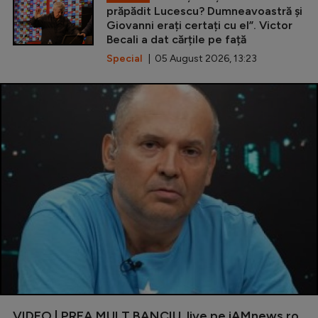
prăpădit Lucescu? Dumneavoastră și
Giovanni erați certați cu el”. Victor
Becali a dat cărțile pe față
Special
| 05 August 2026, 13:23
VIDEO | PREA MULT BANCIU, live pe iAMnews.ro,