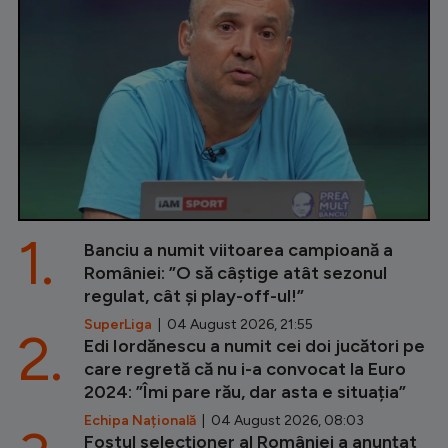
1.
Banciu a numit viitoarea campioană a
României: ”O să câștige atât sezonul
regulat, cât și play-off-ul!”
SuperLiga
| 04 August 2026, 21:55
2.
Edi Iordănescu a numit cei doi jucători pe
care regretă că nu i-a convocat la Euro
2024: ”Îmi pare rău, dar asta e situația”
Echipa Națională
| 04 August 2026, 08:03
Fostul selecționer al României a anunțat