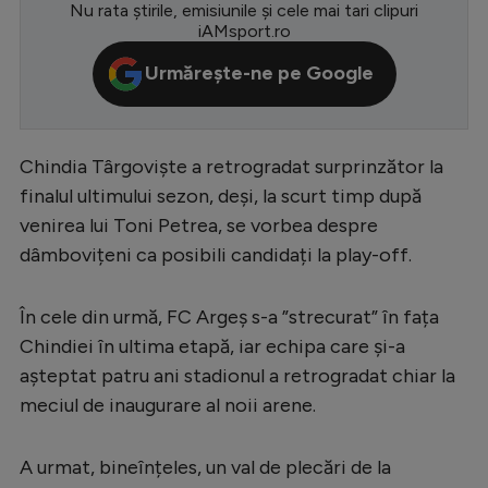
Nu rata știrile, emisiunile și cele mai tari clipuri
Serie A
iAMsport.ro
Bundesliga
Urmărește-ne pe Google
Ligue 1
Campionate
Chindia Târgoviște a retrogradat surprinzător la
Starurile fotbalului
finalul ultimului sezon, deși, la scurt timp după
venirea lui Toni Petrea, se vorbea despre
EURO 2024
dâmbovițeni ca posibili candidați la play-off.
Stranieri
Clasamente
În cele din urmă, FC Argeș s-a ”strecurat” în fața
Chindiei în ultima etapă, iar echipa care și-a
așteptat patru ani stadionul a retrogradat chiar la
meciul de inaugurare al noii arene.
Tenis
A urmat, bineînțeles, un val de plecări de la
Handbal