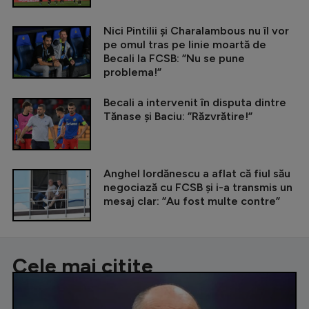
Nici Pintilii și Charalambous nu îl vor
pe omul tras pe linie moartă de
Becali la FCSB: ”Nu se pune
problema!”
Becali a intervenit în disputa dintre
Tănase și Baciu: ”Răzvrătire!”
Anghel Iordănescu a aflat că fiul său
negociază cu FCSB și i-a transmis un
mesaj clar: ”Au fost multe contre”
Cele mai citite