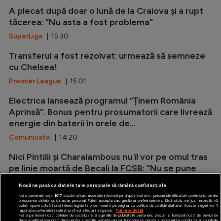
A plecat după doar o lună de la Craiova și a rupt
tăcerea: ”Nu asta a fost problema”
SuperLiga
| 15:30
Transferul a fost rezolvat: urmează să semneze
cu Chelsea!
Premier League
| 15:01
Electrica lansează programul ”Ținem România
Aprinsă”. Bonus pentru prosumatorii care livrează
energie din baterii în orele de...
Comunicate
| 14:20
Nici Pintilii și Charalambous nu îl vor pe omul tras
pe linie moartă de Becali la FCSB: ”Nu se pune
problema!”
Nouă ne pasă ca datele tale personale să rămână confidențiale
SuperLiga
| 14:12
Noi și partenerii noștri
1017
stocăm și/sau accesăm informații pe dispozitivul dvs., precum identificatorii cookie unici pentru
prelucrarea datelor cu caracter personal. Puteți accepta sau gestiona preferințele dvs. făcând clic mai jos, respectiv vă
puteți opune utilizării unui interes legitim în orice moment pe pagina cu politica de confidențialitate. Aceste alegeri vor fi
raportate partenerilor noștri și nu vă vor afecta navigarea.
Mai multe detalii
Noi si partenerii nostri (retelele de socializare si agentiile de publicitate partenere, precum si furnizorii nostri de servicii de
date analitice) prelucram date pentru a permite website-ului sa functioneze, pentru a personaliza continutul si anunturile