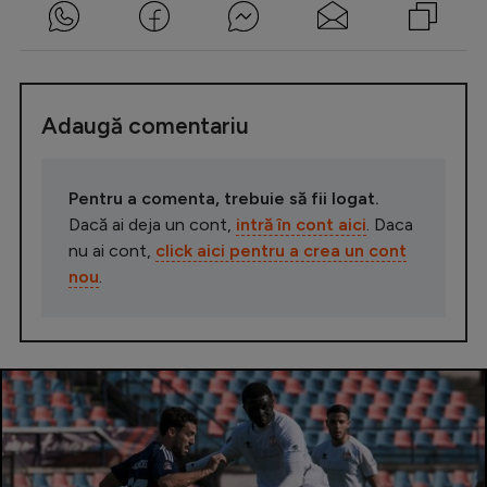
Adaugă comentariu
Pentru a comenta, trebuie să fii logat.
Dacă ai deja un cont,
intră în cont aici
. Daca
nu ai cont,
click aici pentru a crea un cont
nou
.