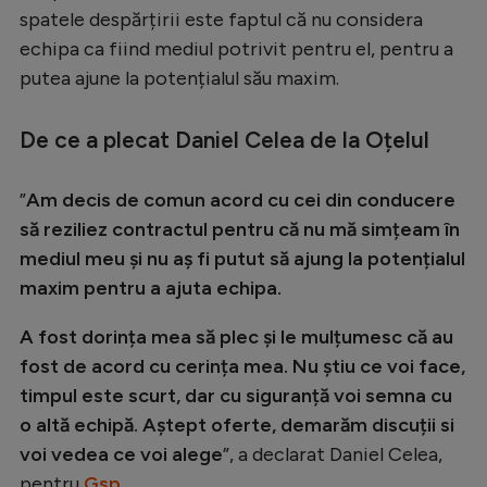
Intră în cont
spatele despărțirii este faptul că nu considera
Creează cont
echipa ca fiind mediul potrivit pentru el, pentru a
putea ajune la potențialul său maxim.
De ce a plecat Daniel Celea de la Oțelul
”
Am decis de comun acord cu cei din conducere
să reziliez contractul pentru că nu mă simțeam în
mediul meu și nu aș fi putut să ajung la potențialul
maxim pentru a ajuta echipa.
A fost dorința mea să plec și le mulțumesc că au
fost de acord cu cerința mea. Nu știu ce voi face,
timpul este scurt, dar cu siguranță voi semna cu
o altă echipă. Aștept oferte, demarăm discuții si
voi vedea ce voi alege
”, a declarat Daniel Celea,
pentru
Gsp
.