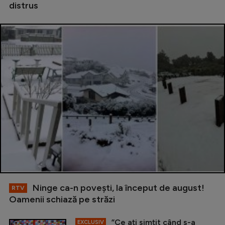
distrus
Ninge ca-n povești, la început de august!
RTV
Oamenii schiază pe străzi
”Ce ați simțit când s-a
EXCLUSIV