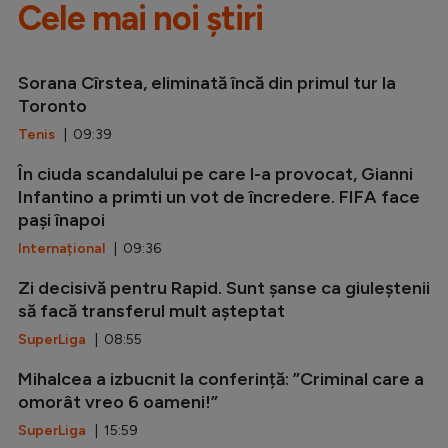
Cele mai noi știri
Sorana Cîrstea, eliminată încă din primul tur la
Toronto
Tenis
| 09:39
În ciuda scandalului pe care l-a provocat, Gianni
Infantino a primti un vot de încredere. FIFA face
pași înapoi
Internațional
| 09:36
Zi decisivă pentru Rapid. Sunt șanse ca giuleștenii
să facă transferul mult așteptat
SuperLiga
| 08:55
Mihalcea a izbucnit la conferință: ”Criminal care a
omorât vreo 6 oameni!”
SuperLiga
| 15:59