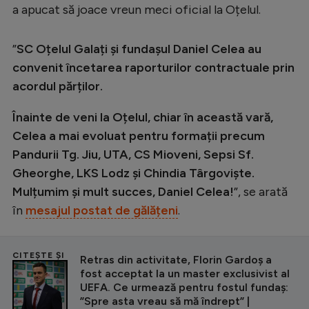
a apucat să joace vreun meci oficial la Oțelul.
”
SC Oțelul Galați și fundașul Daniel Celea au
convenit încetarea raporturilor contractuale prin
acordul părților.
Înainte de veni la Oțelul, chiar în această vară,
Celea a mai evoluat pentru formații precum
Pandurii Tg. Jiu, UTA, CS Mioveni, Sepsi Sf.
Gheorghe, LKS Lodz și Chindia Târgoviște.
Mulțumim și mult succes, Daniel Celea!
”, se arată
în
mesajul postat de gălățeni
.
CITEȘTE ȘI
Retras din activitate, Florin Gardoș a
fost acceptat la un master exclusivist al
UEFA. Ce urmează pentru fostul fundaș:
”Spre asta vreau să mă îndrept” |