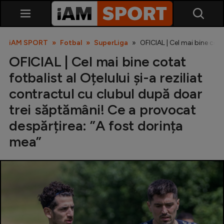
iAM SPORT
Fotbal
SuperLiga
OFICIAL | Cel mai bine cota
OFICIAL | Cel mai bine cotat
fotbalist al Oțelului și-a reziliat
contractul cu clubul după doar
trei săptămâni! Ce a provocat
despărțirea: ”A fost dorința
SuperLiga
mea”
Liga 2
Cupa României
Echipa Națională
U21
Fotbal feminin