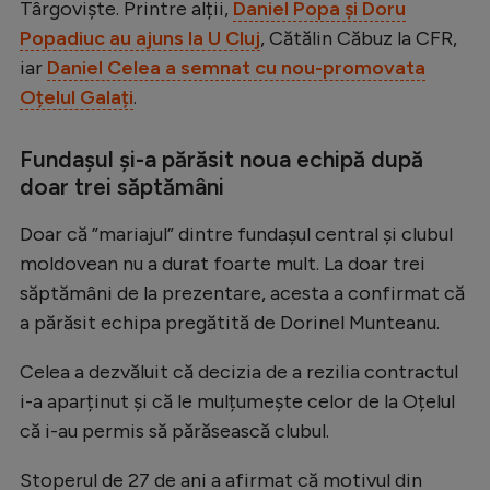
Târgoviște. Printre alții,
Daniel Popa și Doru
Natație
Popadiuc au ajuns la U Cluj
, Cătălin Căbuz la CFR,
Formula 1
iar
Daniel Celea a semnat cu nou-promovata
Oțelul Galați
.
Gimnastică
Auto
Fundașul și-a părăsit noua echipă după
doar trei săptămâni
Rugby
Ciclism
Doar că ”mariajul” dintre fundașul central și clubul
moldovean nu a durat foarte mult. La doar trei
Alte sporturi
săptămâni de la prezentare, acesta a confirmat că
JO 2024
a părăsit echipa pregătită de Dorinel Munteanu.
JO 2026
Celea a dezvăluit că decizia de a rezilia contractul
i-a aparținut și că le mulțumește celor de la Oțelul
că i-au permis să părăsească clubul.
Stoperul de 27 de ani a afirmat că motivul din