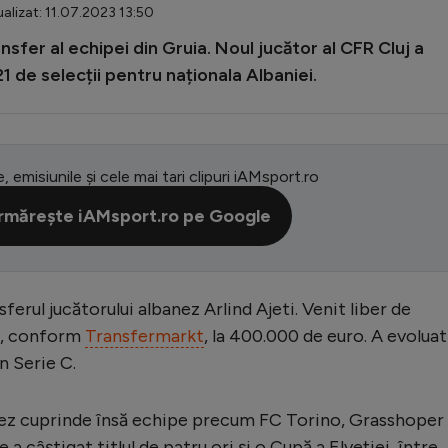
alizat: 11.07.2023 13:50
nsfer al echipei din Gruia. Noul jucător al CFR Cluj a
21 de selecții pentru naționala Albaniei.
e, emisiunile și cele mai tari clipuri iAMsport.ro
rmărește iAMsport.ro pe Google
sferul jucătorului albanez Arlind Ajeti. Venit liber de
at, conform
Transfermarkt
, la 400.000 de euro. A evoluat
n Serie C.
nez cuprinde însă echipe precum FC Torino, Grasshoper 
 a câștigat titlul de patru ori și o Cupă a Elveției, între