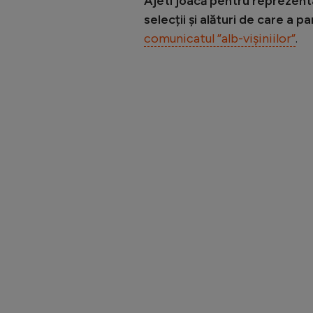
Ajeti joacă pentru reprezenta
selecții şi alături de care a 
comunicatul ”alb-vișiniilor”
.