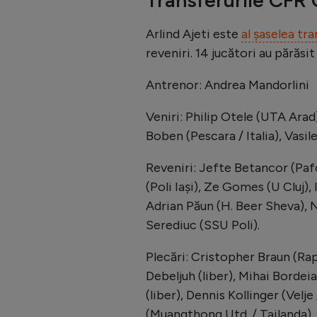
Arlind Ajeti este
al șaselea tr
reveniri. 14 jucători au părăsi
Antrenor: Andrea Mandorlini
Veniri: Philip Otele (UTA Arad)
Boben (Pescara / Italia), Vasil
Reveniri: Jefte Betancor (Pafo
(Poli Iași), Ze Gomes (U Cluj),
Adrian Păun (H. Beer Sheva), N
Serediuc (SSU Poli).
Plecări: Cristopher Braun (Rap
Debeljuh (liber), Mihai Bordei
(liber), Dennis Kollinger (Vel
(Muangthong Utd. / Tailanda),