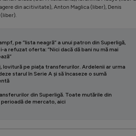
gere din acitivitate), Anton Maglica (liber), Denis
(liber).
pf, pe ”lista neagră” a unui patron din Superligă,
i-a refuzat oferta: ”Nici dacă dă bani nu mă mai
ează”
, lovitură pe piața transferurilor. Ardelenii ar urma
edeze starul în Serie A și să încaseze o sumă
entă
ansferurilor din Superligă. Toate mutările din
 perioadă de mercato, aici