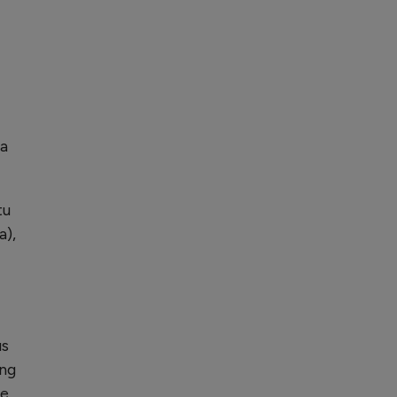
ja
tu
a),
us
ong
de