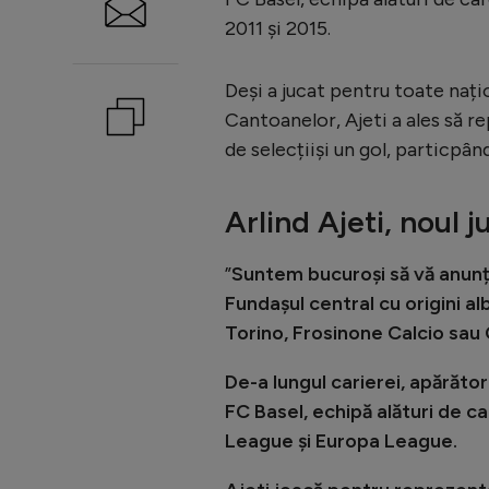
2011 și 2015.
Deși a jucat pentru toate națion
Cantoanelor, Ajeti a ales să re
de selecțiiși un gol, particpâ
Arlind Ajeti, noul 
”
Suntem bucuroși să vă anunță
Fundașul central cu origini al
Torino, Frosinone Calcio sau
De-a lungul carierei, apărător
FC Basel, echipă alături de ca
League și Europa League.