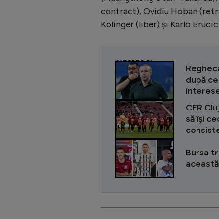
contract), Ovidiu Hoban (retra
Kolinger (liber) și Karlo Brucic 
CITEȘTE ȘI
Reghecam
după ce 
interes
CFR Cluj
să își c
consist
Bursa tr
această