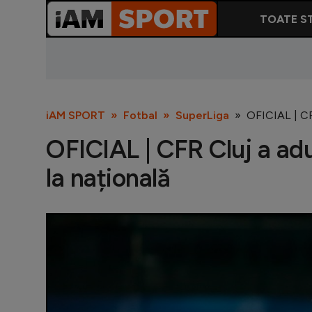
TOATE ST
iAM SPORT
Fotbal
SuperLiga
OFICIAL | CFR
OFICIAL | CFR Cluj a adu
la națională