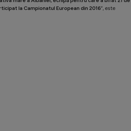
tiva mare a Albaniei, echipă pentru care a bifat 21 de
participat la Campionatul European din 2016
”, este