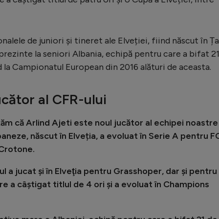
alele de juniori și tineret ale Elveției, fiind născut în Ț
prezinte la seniori Albania, echipă pentru care a bifat 2
nd la Campionatul European din 2016 alături de aceasta.
jucător al CFR-ului
m că Arlind Ajeti este noul jucător al echipei noastre
baneze, născut în Elveția, a evoluat în Serie A pentru F
 Crotone.
ul a jucat și în Elveţia pentru Grasshoper, dar și pentru
re a câștigat titlul de 4 ori și a evoluat în Champions