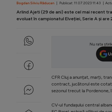
Bogdan Silviu Răducan
| Publicat: 11.07.2023 11:43 | Actu
Arlind Ajeti (29 de ani) este cel mai recent tra
evoluat în campionatul Elveției, Serie A și are 
Nu rata știril
U
CFR Cluj a anunțat, marți, tran
contract, jucătorul este cot
sezonul trecut la Pordenone, î
CV-ul fundașului central alba
FC Basel, echipă alături de care