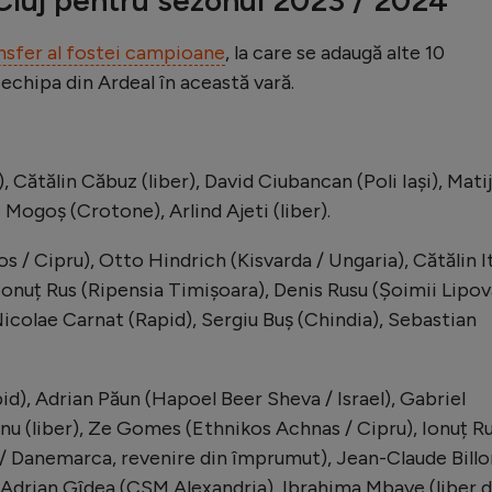
ansfer al fostei campioane
, la care se adaugă alte 10
t echipa din Ardeal în această vară.
, Cătălin Căbuz (liber), David Ciubancan (Poli Iași), Mati
e Mogoș (Crotone), Arlind Ajeti (liber).
s / Cipru), Otto Hindrich (Kisvarda / Ungaria), Cătălin I
 Ionuț Rus (Ripensia Timișoara), Denis Rusu (Șoimii Lipov
icolae Carnat (Rapid), Sergiu Buș (Chindia), Sebastian
id), Adrian Păun (Hapoel Beer Sheva / Israel), Gabriel
anu (liber), Ze Gomes (Ethnikos Achnas / Cipru), Ionuț R
je / Danemarca, revenire din împrumut), Jean-Claude Bill
 Adrian Gîdea (CSM Alexandria), Ibrahima Mbaye (liber 