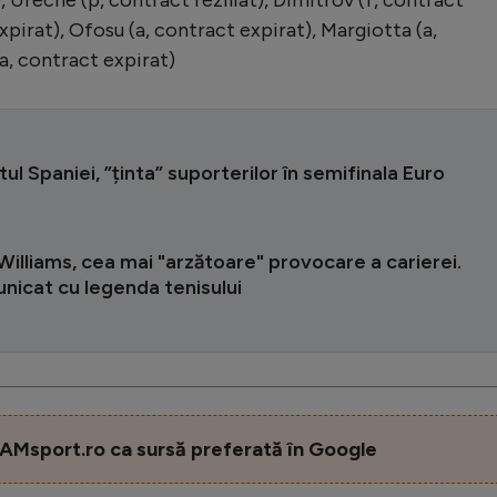
 expirat), Ofosu (a, contract expirat), Margiotta (a,
a, contract expirat)
tul Spaniei, ”ținta” suporterilor în semifinala Euro
illiams, cea mai "arzătoare" provocare a carierei.
unicat cu legenda tenisului
AMsport.ro ca sursă preferată în Google