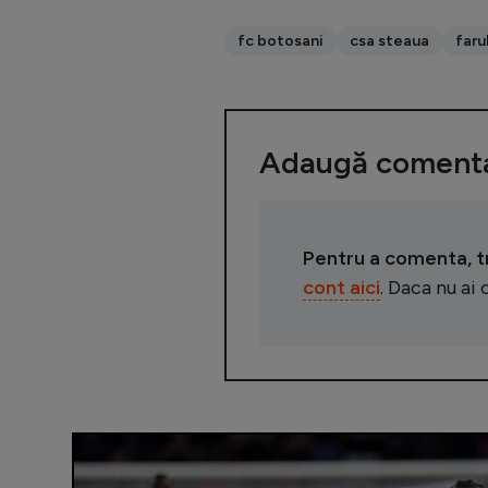
fc botosani
csa steaua
faru
Adaugă comenta
Pentru a comenta, tre
cont aici
. Daca nu ai