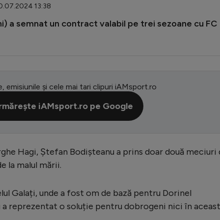
10.07.2024 13:38
ni) a semnat un contract valabil pe trei sezoane cu FC
e, emisiunile și cele mai tari clipuri iAMsport.ro
rmărește iAMsport.ro pe Google
ghe Hagi, Ștefan Bodișteanu a prins doar două meciuri
e la malul mării.
lul Galați, unde a fost om de bază pentru Dorinel
 a reprezentat o soluție pentru dobrogeni nici în aceas