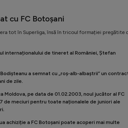
at cu FC Botoșani
iera tot în Superliga, însă în tricoul formației pregătite 
l internaționalului de tineret al României, Ștefan
n Bodișteanu a semnat cu „roș-alb-albaștrii” un contrac
ni de zile.
ca Moldova, pe data de 01.02.2003, noul jucător al FC
7 de meciuri pentru toate naționalele de juniori ale
i.
a achiziție a FC Botoșani poate acoperi mai multe