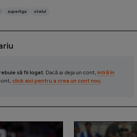
l
superliga
otelul
riu
buie să fii logat.
Dacă ai deja un cont,
intră în
 cont,
click aici pentru a crea un cont nou
.