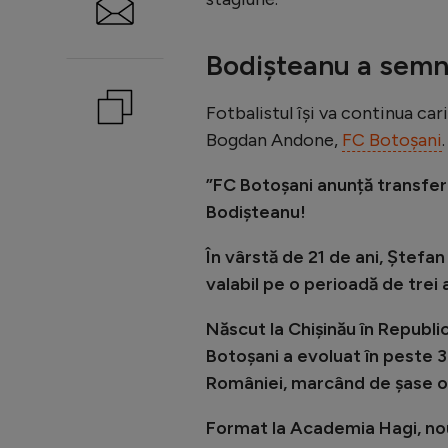
Bodișteanu a semn
Fotbalistul își va continua car
Bogdan Andone,
FC Botoșani
.
”FC Botoșani anunță transferu
Bodișteanu!
În vârstă de 21 de ani, Ștefa
valabil pe o perioadă de trei a
Născut la Chișinău în Republi
Botoșani a evoluat în peste 3
României, marcând de șase or
Format la Academia Hagi, nou