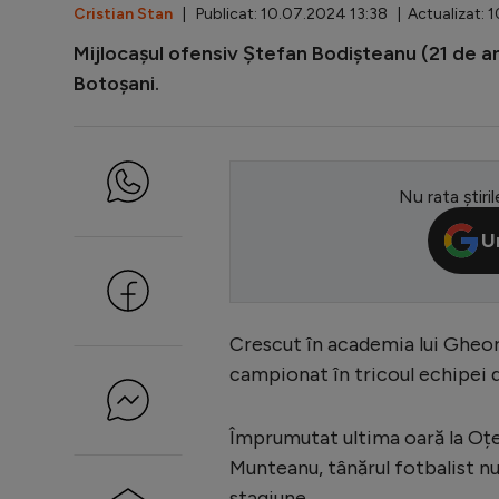
Cristian Stan
| Publicat: 10.07.2024 13:38 | Actualizat: 
Mijlocașul ofensiv Ștefan Bodișteanu (21 de a
Botoșani.
Nu rata știril
U
Crescut în academia lui Gheor
campionat în tricoul echipei d
Împrumutat ultima oară la Oțe
Munteanu, tânărul fotbalist nu
stagiune.