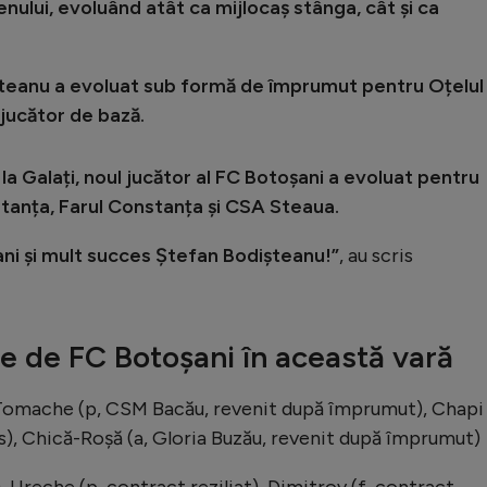
renului, evoluând atât ca mijlocaș stânga, cât și ca
șteanu a evoluat sub formă de împrumut pentru Oțelul
 jucător de bază.
a Galați, noul jucător al FC Botoșani a evoluat pentru
tanța, Farul Constanța și CSA Steaua.
ani și mult succes Ștefan Bodișteanu!”
, au scris
te de FC Botoșani în această vară
s), Tomache (p, CSM Bacău, revenit după împrumut), Chapi
), Chică-Roșă (a, Gloria Buzău, revenit după împrumut)
s), Ureche (p, contract reziliat), Dimitrov (f, contract