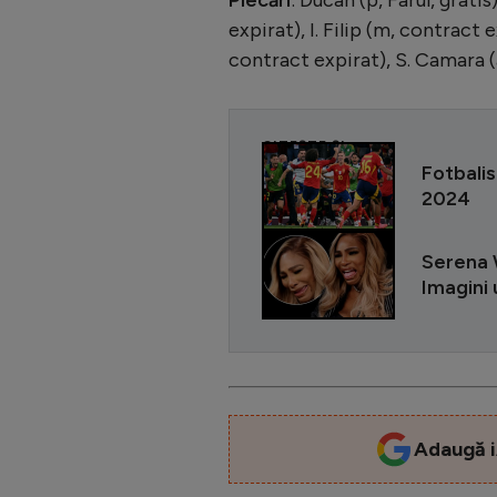
expirat), I. Filip (m, contract
contract expirat), S. Camara (
CITEȘTE ȘI
Fotbalis
2024
Serena W
Imagini 
Adaugă i