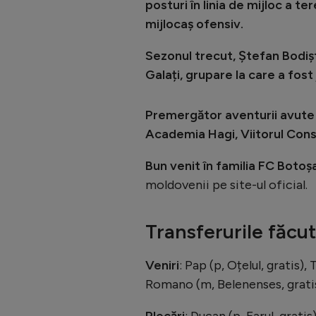
posturi în linia de mijloc a te
mijlocaș ofensiv.
Sezonul trecut, Ștefan Bodi
Galați, grupare la care a fost
Premergător aventurii avute l
Academia Hagi, Viitorul Cons
Bun venit în familia FC Botoș
moldovenii pe site-ul oficial.
Transferurile făcu
Veniri
: Pap (p, Oțelul, grati
Romano (m, Belenenses, gratis
Plecări
: Ducan (p, Farul, grati