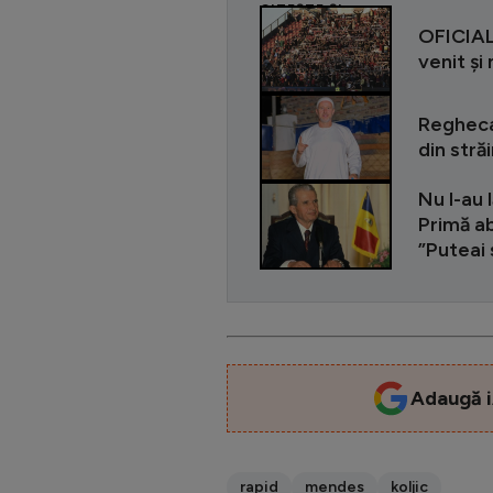
CITEȘTE ȘI
OFICIAL 
venit și
Regheca
din stră
Nu l-au 
Primă ab
”Puteai 
Adaugă i
rapid
mendes
koljic