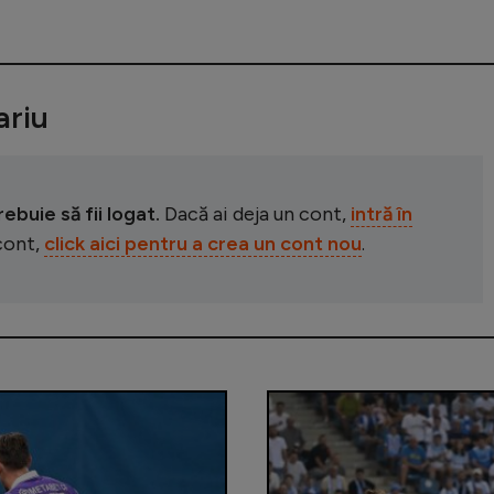
riu
buie să fii logat.
Dacă ai deja un cont,
intră în
 cont,
click aici pentru a crea un cont nou
.