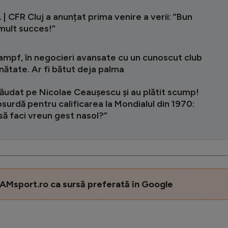
| CFR Cluj a anunțat prima venire a verii: ”Bun
 mult succes!”
mpf, în negocieri avansate cu un cunoscut club
inătate. Ar fi bătut deja palma
lăudat pe Nicolae Ceaușescu și au plătit scump!
surdă pentru calificarea la Mondialul din 1970:
să faci vreun gest nasol?”
AMsport.ro ca sursă preferată în Google