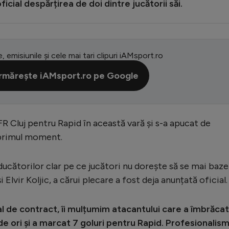
oficial despărțirea de doi dintre jucătorii săi.
e, emisiunile și cele mai tari clipuri iAMsport.ro
rmărește iAMsport.ro pe Google
R Cluj pentru Rapid în această vară și s-a apucat de
n primul moment.
ucătorilor clar pe ce jucători nu dorește să se mai baze
 Elvir Koljic, a cărui plecare a fost deja anunțată oficial.
nal de contract, îi mulțumim atacantului care a îmbrăcat
de ori și a marcat 7 goluri pentru Rapid. Profesionalism