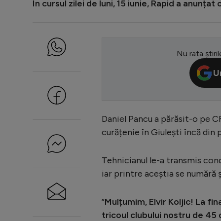
În cursul zilei de luni, 15 iunie, Rapid a anunțat 
Nu rata știril
U
Daniel Pancu a părăsit-o pe CF
curățenie în Giulești încă di
Tehnicianul le-a transmis cond
iar printre aceștia se numără și
”
Mulțumim, Elvir Koljic! La fi
tricoul clubului nostru de 45 