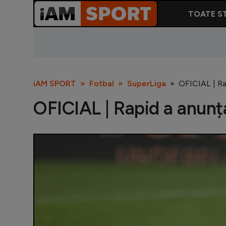
TOATE ST
iAM SPORT
Fotbal
SuperLiga
OFICIAL | Rap
OFICIAL | Rapid a anunța