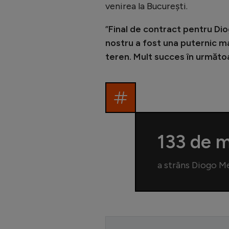
venirea la București.
”
Final de contract pentru Di
nostru a fost una puternic ma
teren. Mult succes în următo
133 de m
a strâns Diogo Me