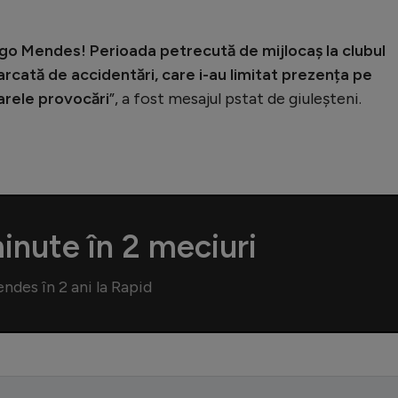
ogo Mendes! Perioada petrecută de mijlocaș la clubul
rcată de accidentări, care i-au limitat prezența pe
arele provocări
”, a fost mesajul pstat de giuleșteni.
inute în 2 meciuri
ndes în 2 ani la Rapid