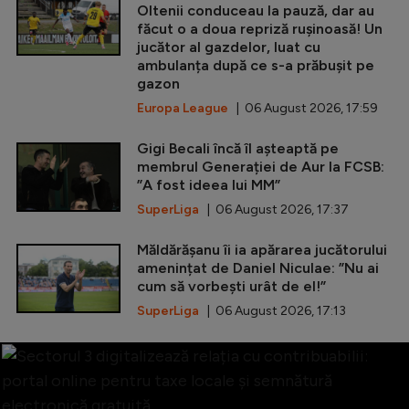
Oltenii conduceau la pauză, dar au
făcut o a doua repriză rușinoasă! Un
jucător al gazdelor, luat cu
ambulanța după ce s-a prăbușit pe
gazon
Europa League
| 06 August 2026, 17:59
Gigi Becali încă îl așteaptă pe
membrul Generației de Aur la FCSB:
”A fost ideea lui MM”
SuperLiga
| 06 August 2026, 17:37
Măldărășanu îi ia apărarea jucătorului
amenințat de Daniel Niculae: ”Nu ai
cum să vorbești urât de el!”
SuperLiga
| 06 August 2026, 17:13