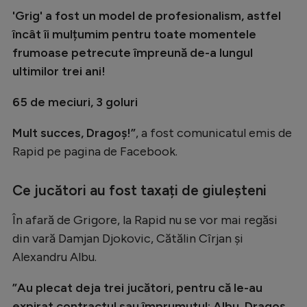
Natație
'Grig' a fost un model de profesionalism, astfel
încât îi mulțumim pentru toate momentele
Formula 1
frumoase petrecute împreună de-a lungul
Gimnastică
ultimilor trei ani!
Auto
65 de meciuri, 3 goluri
Rugby
Mult succes, Dragoș!”
, a fost comunicatul emis de
Ciclism
Rapid pe pagina de Facebook.
Alte sporturi
Ce jucători au fost taxați de giuleșteni
JO 2024
JO 2026
În afară de Grigore, la Rapid nu se vor mai regăsi
din vară Damjan Djokovic, Cătălin Cîrjan și
Alexandru Albu.
”Au plecat deja trei jucători, pentru că le-au
expirat contractul sau împrumutul: Albu, Dragoș