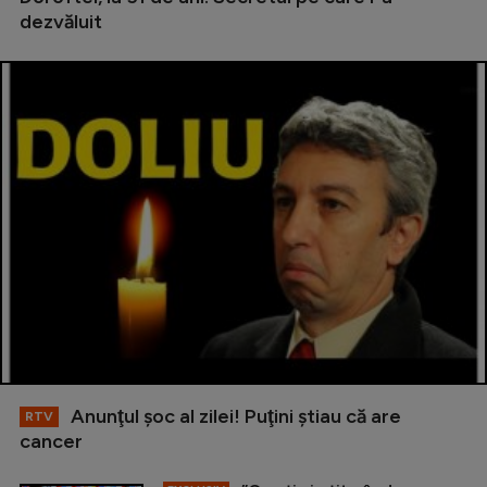
dezvăluit
Anunţul şoc al zilei! Puţini ştiau că are
RTV
cancer