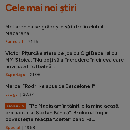
Cele mai noi știri
McLaren nu se grăbește să intre în clubul
Macarena
Formula 1
| 21:35
Victor Pițurcă a șters pe jos cu Gigi Becali și cu
MM Stoica: ”Nu poți să ai încredere în cineva care
nu a jucat fotbal să...
SuperLiga
| 21:06
Marca: ”Rodri i-a spus da Barcelonei!”
LaLiga
| 20:37
”Pe Nadia am întâlnit-o la mine acasă,
EXCLUSIV
era iubita lui Ștefan Bănică”. Brokerul fugar
povestește reacția ”Zeiței” când i-a...
Special
| 19:59