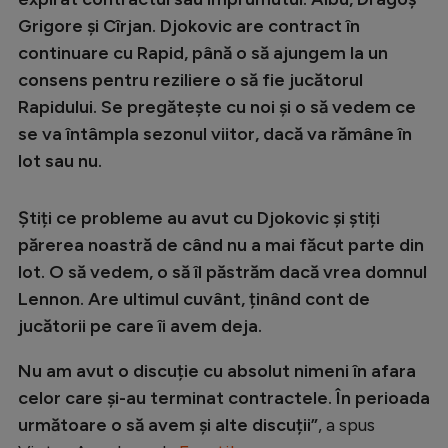
Intră în cont
Grigore și Cîrjan. Djokovic are contract în
Creează cont
continuare cu Rapid, până o să ajungem la un
consens pentru reziliere o să fie jucătorul
Rapidului. Se pregătește cu noi și o să vedem ce
se va întâmpla sezonul viitor, dacă va rămâne în
lot sau nu.
Știți ce probleme au avut cu Djokovic și știți
părerea noastră de când nu a mai făcut parte din
lot. O să vedem, o să îl păstrăm dacă vrea domnul
Lennon. Are ultimul cuvânt, ținând cont de
jucătorii pe care îi avem deja.
Nu am avut o discuție cu absolut nimeni în afara
celor care și-au terminat contractele. În perioada
următoare o să avem și alte discuții”
, a spus