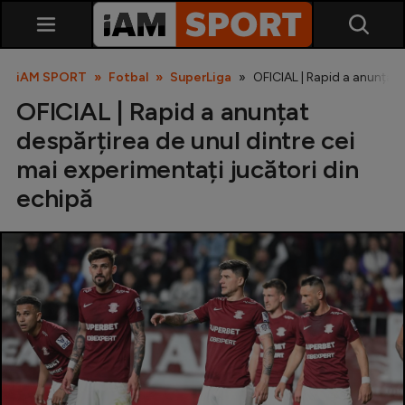
iAM SPORT
Fotbal
SuperLiga
OFICIAL | Rapid a anunțat 
OFICIAL | Rapid a anunțat
despărțirea de unul dintre cei
mai experimentați jucători din
echipă
SuperLiga
Liga 2
Cupa României
Echipa Națională
U21
Fotbal feminin