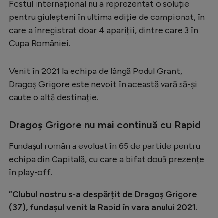
Fostul internațional nu a reprezentat o soluție
Serie A
pentru giuleșteni în ultima ediție de campionat, în
care a înregistrat doar 4 apariții, dintre care 3 în
Bundesliga
Cupa României.
Ligue 1
Campionate
Venit în 2021 la echipa de lângă Podul Grant,
Dragoș Grigore este nevoit în această vară să-și
Starurile fotbalului
caute o altă destinație.
EURO 2024
Stranieri
Dragoș Grigore nu mai continuă cu Rapid
Clasamente
Fundașul român a evoluat în 65 de partide pentru
echipa din Capitală, cu care a bifat două prezențe
în play-off.
Tenis
”Clubul nostru s-a despărțit de Dragoș Grigore
(37), fundașul venit la Rapid în vara anului 2021.
Handbal