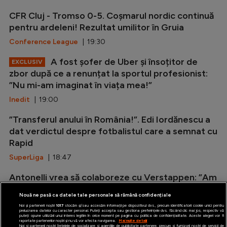
CFR Cluj - Tromso 0-5. Coșmarul nordic continuă
pentru ardeleni! Rezultat umilitor în Gruia
Conference League
| 19:30
A fost șofer de Uber și însoțitor de
EXCLUSIV
zbor după ce a renunțat la sportul profesionist:
”Nu mi-am imaginat în viața mea!”
Inedit
| 19:00
”Transferul anului în România!”. Edi Iordănescu a
dat verdictul despre fotbalistul care a semnat cu
Rapid
SuperLiga
| 18:47
Antonelli vrea să colaboreze cu Verstappen: ”Am
vorbit deja despre asta”
Nouă ne pasă ca datele tale personale să rămână confidențiale
Formula 1
| 18:28
Noi și partenerii noștri
1017
stocăm și/sau accesăm informații pe dispozitivul dvs., precum identificatorii cookie unici pentru
prelucrarea datelor cu caracter personal. Puteți accepta sau gestiona preferințele dvs. făcând clic mai jos, respectiv vă
puteți opune utilizării unui interes legitim în orice moment pe pagina cu politica de confidențialitate. Aceste alegeri vor fi
raportate partenerilor noștri și nu vă vor afecta navigarea.
Mai multe detalii
Noi si partenerii nostri (retelele de socializare si agentiile de publicitate partenere, precum si furnizorii nostri de servicii de