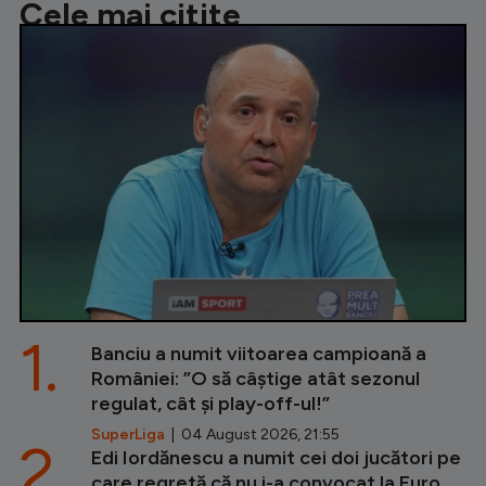
Cele mai citite
1.
Banciu a numit viitoarea campioană a
României: ”O să câștige atât sezonul
regulat, cât și play-off-ul!”
SuperLiga
| 04 August 2026, 21:55
2.
Edi Iordănescu a numit cei doi jucători pe
care regretă că nu i-a convocat la Euro