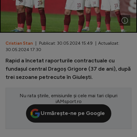
Special
Diverse
Inedit
Cristian Stan
| Publicat: 30.05.2024 15:49 | Actualizat:
Clasamente
30.05.2024 17:30
Rapid a încetat raporturile contractuale cu
fundașul central Dragoș Grigore (37 de ani), după
trei sezoane petrecute în Giulești.
Champions League
Europa League
Nu rata știrile, emisiunile și cele mai tari clipuri
Conference League
iAMsport.ro
CM 2026
Urmărește-ne pe Google
Premier League
LaLiga