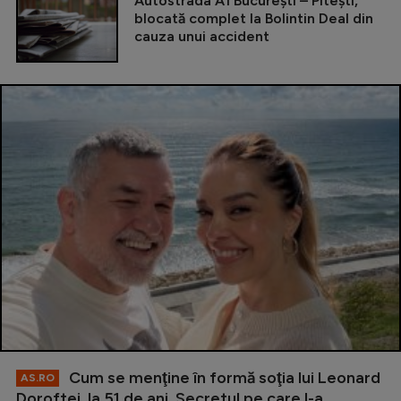
Autostrada A1 București – Pitești,
blocată complet la Bolintin Deal din
cauza unui accident
Cum se menţine în formă soţia lui Leonard
AS.RO
Doroftei, la 51 de ani. Secretul pe care l-a