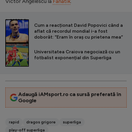
Victor Angelescu la
Fanatik
.
CITEȘTE ȘI
Cum a reacționat David Popovici când a
aflat că recordul mondial i-a fost
doborât: ”Eram în oraș cu prietena mea”
Universitatea Craiova negociază cu un
fotbalist exponențial din Superliga
Adaugă iAMsport.ro ca sursă preferată în
Google
rapid
dragos grigore
superliga
play-off superliga