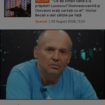
”Ce ați simțit când s-a
EXCLUSIV
prăpădit Lucescu? Dumneavoastră și
Giovanni erați certați cu el”. Victor
Becali a dat cărțile pe față
Special
| 05 August 2026, 13:23