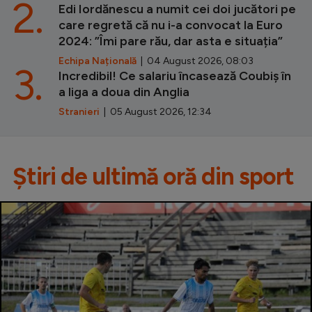
2.
Edi Iordănescu a numit cei doi jucători pe
care regretă că nu i-a convocat la Euro
2024: ”Îmi pare rău, dar asta e situația”
Echipa Națională
| 04 August 2026, 08:03
3.
Incredibil! Ce salariu încasează Coubiș în
a liga a doua din Anglia
Stranieri
| 05 August 2026, 12:34
Știri de ultimă oră din sport