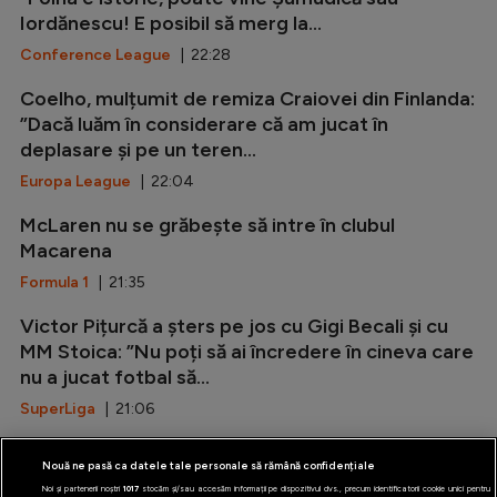
Iordănescu! E posibil să merg la...
Conference League
| 22:28
Coelho, mulțumit de remiza Craiovei din Finlanda:
”Dacă luăm în considerare că am jucat în
deplasare și pe un teren...
Europa League
| 22:04
McLaren nu se grăbește să intre în clubul
Macarena
Formula 1
| 21:35
Victor Pițurcă a șters pe jos cu Gigi Becali și cu
MM Stoica: ”Nu poți să ai încredere în cineva care
nu a jucat fotbal să...
SuperLiga
| 21:06
Marca: ”Rodri i-a spus da Barcelonei!”
Nouă ne pasă ca datele tale personale să rămână confidențiale
LaLiga
| 20:37
Noi și partenerii noștri
1017
stocăm și/sau accesăm informații pe dispozitivul dvs., precum identificatorii cookie unici pentru