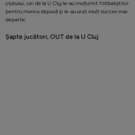
clubului, cei de la U Cluj le-au mulțumit fotbaliștilor
Natație
pentru munca depusă și le-au urat mult succes mai
Formula 1
departe.
Gimnastică
Șapte jucători, OUT de la U Cluj
Auto
Rugby
Ciclism
Alte sporturi
JO 2024
JO 2026