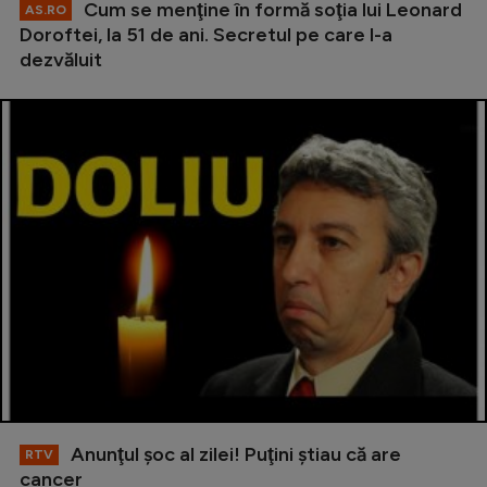
Cum se menţine în formă soţia lui Leonard
AS.RO
Doroftei, la 51 de ani. Secretul pe care l-a
dezvăluit
Anunţul şoc al zilei! Puţini ştiau că are
RTV
cancer