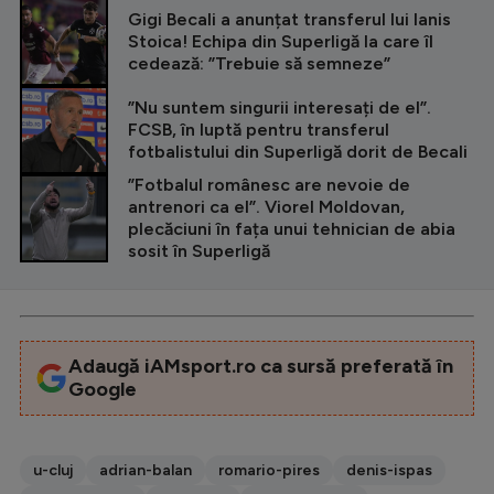
CITEȘTE ȘI
Gigi Becali a anunțat transferul lui Ianis
Stoica! Echipa din Superligă la care îl
cedează: ”Trebuie să semneze”
”Nu suntem singurii interesați de el”.
FCSB, în luptă pentru transferul
fotbalistului din Superligă dorit de Becali
”Fotbalul românesc are nevoie de
antrenori ca el”. Viorel Moldovan,
plecăciuni în fața unui tehnician de abia
sosit în Superligă
Adaugă iAMsport.ro ca sursă preferată în
Google
u-cluj
adrian-balan
romario-pires
denis-ispas