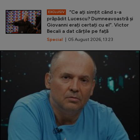
”Ce ați simțit când s-a
EXCLUSIV
prăpădit Lucescu? Dumneavoastră și
Giovanni erați certați cu el”. Victor
Becali a dat cărțile pe față
Special
| 05 August 2026, 13:23