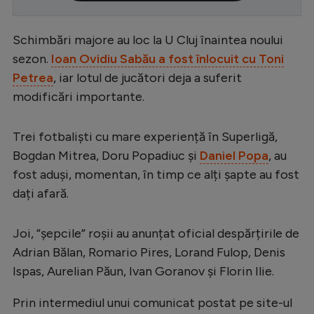
Serie A
Schimbări majore au loc la U Cluj înaintea noului
Bundesliga
sezon.
Ioan Ovidiu Sabău a fost înlocuit cu Toni
Ligue 1
Petrea
, iar lotul de jucători deja a suferit
modificări importante.
Campionate
Starurile fotbalului
Trei fotbaliști cu mare experiență în Superligă,
EURO 2024
Bogdan Mitrea, Doru Popadiuc și
Daniel Popa
, au
fost aduși, momentan, în timp ce alți șapte au fost
Stranieri
dați afară.
Clasamente
Joi, ”șepcile” roșii au anunțat oficial despărțirile de
Adrian Bălan, Romario Pires, Lorand Fulop, Denis
Ispas, Aurelian Păun, Ivan Goranov și Florin Ilie.
Tenis
Prin intermediul unui comunicat postat pe site-ul
Handbal