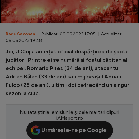
Special
Diverse
Inedit
Radu Secoșan
| Publicat: 09.06.2023 17:05 | Actualizat:
09.06.2023 19:48
Clasamente
Joi, U Cluj a anunțat oficial despărțirea de șapte
jucători. Printre ei se numără și fostul căpitan al
echipei, Romario Pires (34 de ani), atacantul
Adrian Bălan (33 de ani) sau mijlocașul Adrian
Champions League
Fulop (25 de ani), ultimii doi petrecând un singur
Europa League
sezon la club.
Conference League
Nu rata știrile, emisiunile și cele mai tari clipuri
CM 2026
iAMsport.ro
Premier League
Urmărește-ne pe Google
LaLiga