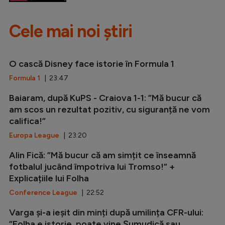
Cele mai noi știri
O cască Disney face istorie în Formula 1
Formula 1
| 23:47
Baiaram, după KuPS - Craiova 1-1: ”Mă bucur că
am scos un rezultat pozitiv, cu siguranță ne vom
califica!”
Europa League
| 23:20
Alin Fică: ”Mă bucur că am simțit ce înseamnă
fotbalul jucând împotriva lui Tromso!” +
Explicațiile lui Folha
Conference League
| 22:52
Varga și-a ieșit din minți după umilința CFR-ului:
”Folha e istorie, poate vine Șumudică sau