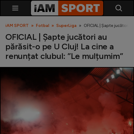
iAM SPORT
Fotbal
SuperLiga
OFICIAL | Șapte jucători au
OFICIAL | Șapte jucători au
părăsit-o pe U Cluj! La cine a
renunțat clubul: ”Le mulțumim”
SuperLiga
Liga 2
Cupa României
Echipa Națională
U21
Fotbal feminin