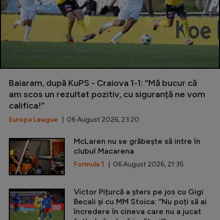
Baiaram, după KuPS - Craiova 1-1: ”Mă bucur că
am scos un rezultat pozitiv, cu siguranță ne vom
califica!”
Europa League
| 06 August 2026, 23:20
McLaren nu se grăbește să intre în
clubul Macarena
Formula 1
| 06 August 2026, 21:35
Victor Pițurcă a șters pe jos cu Gigi
Becali și cu MM Stoica: ”Nu poți să ai
încredere în cineva care nu a jucat