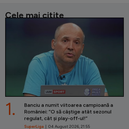
Cele mai citite
1.
Banciu a numit viitoarea campioană a
României: ”O să câștige atât sezonul
regulat, cât și play-off-ul!”
SuperLiga
| 04 August 2026, 21:55