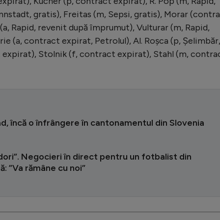
 expirat), Kucher (p, contract expirat), R. Pop (m, Rapid,
stadt, gratis), Freitas (m, Sepsi, gratis), Morar (contr
(a, Rapid, revenit după împrumut), Vulturar (m, Rapid,
e (a, contract expirat, Petrolul), Al. Roșca (p, Șelimbăr
 expirat), Stolnik (f, contract expirat), Stahl (m, contra
, încă o înfrângere în cantonamentul din Slovenia
 dori”. Negocieri în direct pentru un fotbalist din
ă: ”Va rămâne cu noi”