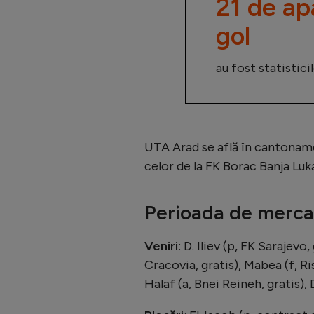
21 de apa
gol
au fost statistici
UTA Arad se află în cantoname
celor de la FK Borac Banja Luka
Perioada de merca
Veniri
: D. Iliev (p, FK Sarajev
Cracovia, gratis), Mabea (f, R
Halaf (a, Bnei Reineh, gratis),