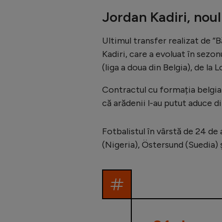
Jordan Kadiri, nou
Ultimul transfer realizat de ”
Kadiri, care a evoluat în sez
(liga a doua din Belgia), de l
Contractul cu formația belgian
că arădenii l-au putut aduce di
Fotbalistul în vârstă de 24 d
(Nigeria), Östersund (Suedia)