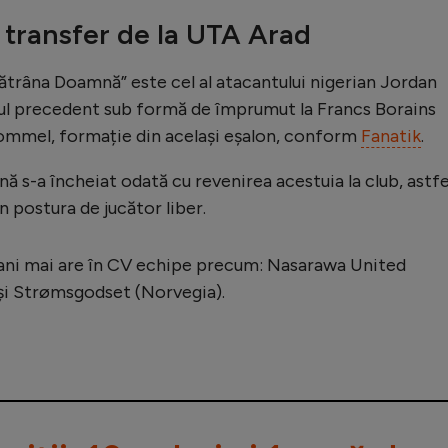
l transfer de la UTA Arad
Bătrâna Doamnă” este cel al atacantului nigerian Jordan
onul precedent sub formă de împrumut la Francs Borains
a Lommel, formație din același eșalon, conform
Fanatik
.
ă s-a încheiat odată cu revenirea acestuia la club, astfe
n postura de jucător liber.
e ani mai are în CV echipe precum: Nasarawa United
 și Strømsgodset (Norvegia).