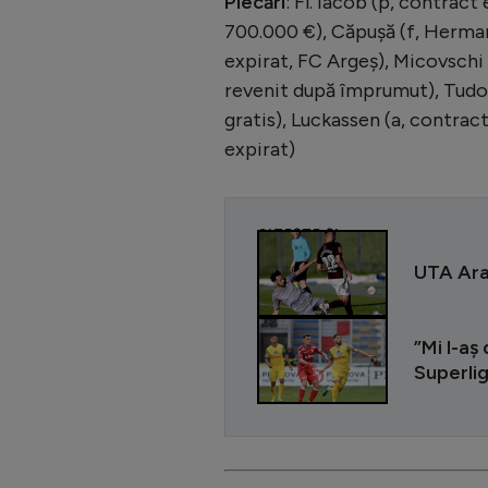
Plecări
: Fl. Iacob (p, contract
700.000 €), Căpușă (f, Hermann
expirat, FC Argeș), Micovschi 
revenit după împrumut), Tudori
gratis), Luckassen (a, contract
expirat)
CITEȘTE ȘI
UTA Arad
”Mi l-aş
Superlig