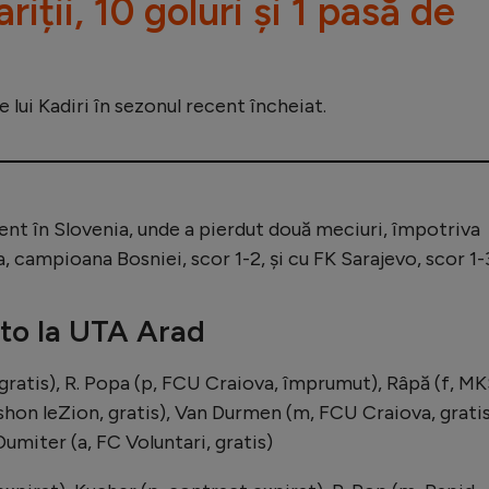
riții, 10 goluri și 1 pasă de
le lui Kadiri în sezonul recent încheiat.
nt în Slovenia, unde a pierdut două meciuri, împotriva
, campioana Bosniei, scor 1-2, și cu FK Sarajevo, scor 1-
to la UTA Arad
o, gratis), R. Popa (p, FCU Craiova, împrumut), Râpă (f, M
ishon leZion, gratis), Van Durmen (m, FCU Craiova, gratis
 Dumiter (a, FC Voluntari, gratis)