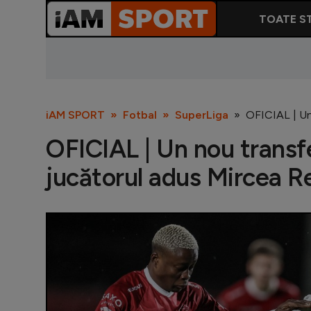
TOATE ST
iAM SPORT
Fotbal
SuperLiga
OFICIAL | Un
OFICIAL | Un nou transf
jucătorul adus Mircea R