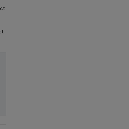
act
,
ct