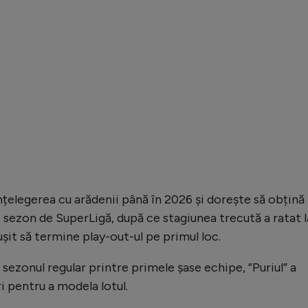
nțelegerea cu arădenii până în 2026 și dorește să obțină
 sezon de SuperLigă, după ce stagiunea trecută a ratat l
ușit să termine play-out-ul pe primul loc.
 sezonul regular printre primele șase echipe, ”Puriul” a
i pentru a modela lotul.