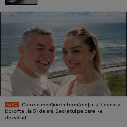
Cum se menţine în formă soţia lui Leonard
AS.RO
Doroftei, la 51 de ani. Secretul pe care l-a
dezvăluit