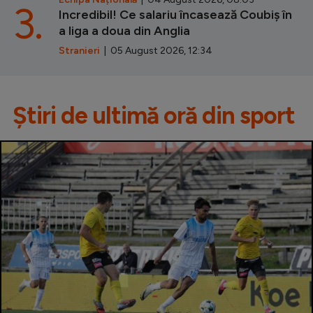
3.
Incredibil! Ce salariu încasează Coubiș în
a liga a doua din Anglia
Stranieri
| 05 August 2026, 12:34
Știri de ultimă oră din sport