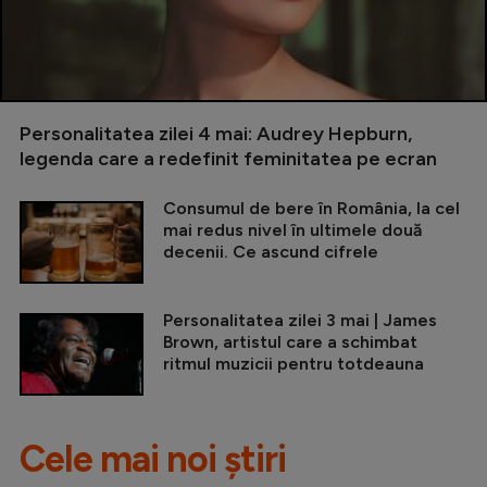
Personalitatea zilei 4 mai: Audrey Hepburn,
legenda care a redefinit feminitatea pe ecran
Consumul de bere în România, la cel
mai redus nivel în ultimele două
decenii. Ce ascund cifrele
Personalitatea zilei 3 mai | James
Brown, artistul care a schimbat
ritmul muzicii pentru totdeauna
Cele mai noi știri