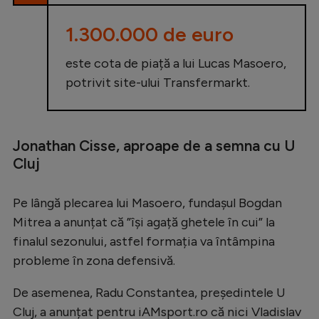
1.300.000 de euro
este cota de piață a lui Lucas Masoero,
potrivit site-ului Transfermarkt.
Jonathan Cisse, aproape de a semna cu U
Cluj
Pe lângă plecarea lui Masoero, fundașul Bogdan
Mitrea a anunțat că ”își agață ghetele în cui” la
finalul sezonului, astfel formația va întâmpina
probleme în zona defensivă.
De asemenea, Radu Constantea, președintele U
Cluj, a anunțat pentru iAMsport.ro că nici Vladislav