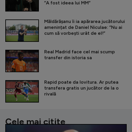
”A fost ideea lui MM”
Măldărășanu îi ia apărarea jucătorului
amenințat de Daniel Niculae: ”Nu ai
cum să vorbești urât de el!”
Real Madrid face cel mai scump
transfer din istoria sa
Rapid poate da lovitura. Ar putea
transfera gratis un jucător de la o
rivală
Cele mai citite