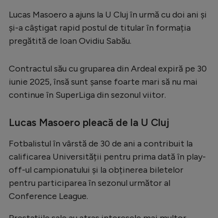
Serie A
Lucas Masoero a ajuns la U Cluj în urmă cu doi ani și
și-a câștigat rapid postul de titular în formația
Bundesliga
pregătită de Ioan Ovidiu Sabău.
Ligue 1
Campionate
Contractul său cu gruparea din Ardeal expiră pe 30
iunie 2025, însă sunt șanse foarte mari să nu mai
Starurile fotbalului
continue în SuperLiga din sezonul viitor.
EURO 2024
Lucas Masoero pleacă de la U Cluj
Stranieri
Clasamente
Fotbalistul în vârstă de 30 de ani a contribuit la
calificarea Universității pentru prima dată în play-
off-ul campionatului și la obținerea biletelor
pentru participarea în sezonul următor al
Tenis
Conference League.
Handbal
Prestațiile sale au atras interesele mai multor